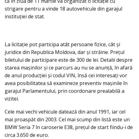
că în ziua de 11 martie va organizat o licitație cu
strigare pentru a vinde 18 autovehicule din garajul
instituţiei de stat.
La licitație pot participa atât persoane fizice, cât și
juridice din Republica Moldova, dar și străine. Prețul
biletului de participare este de 300 de lei. Detalii despre
starea maşinilor şi ce parcurs au nu se anunţă, în afară
de anul producţiei şi codul VIN, însă cei interesați vor
avea posibilitatea să examineze preventiv mașinile în
garajul Parlamentului, prin coordonare prealabilă a
vizitei.
Cele mai vechi vehicule datează din anul 1991, iar cel
mai proaspăt din 2003. Cel mai scump din listă este un
BMW Seria 7 în caroserie E38, preţul de start fiindu-i de
circa 3.650 de euro.