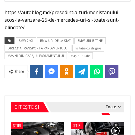
https://autoblog.md/presedintia-turkmenistanului-
scos-la-vanzare-25-de-mercedes-uri-si-toate-sunt-
blindate/
BMW 740I
BMW-URI DE LA STAT
BMW-URI IEFTINE
DIRECȚIA TRANSPORT A PARLAMENTULUI
licitație cu strigare
MAŞINI DIN GARAJUL PARLAMENTULUI
maşini rulate
Share
CITEȘTE ȘI
Toate
ȘTIRI
ȘTIRI