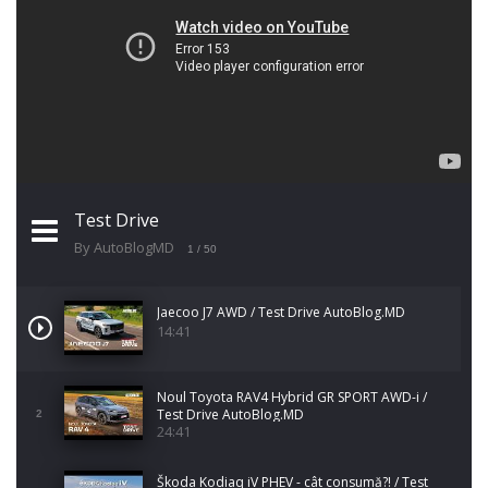
Test Drive
By AutoBlogMD
1
/ 50
Jaecoo J7 AWD / Test Drive AutoBlog.MD
14:41
Noul Toyota RAV4 Hybrid GR SPORT AWD-i /
Test Drive AutoBlog.MD
2
24:41
Škoda Kodiaq iV PHEV - cât consumă?! / Test