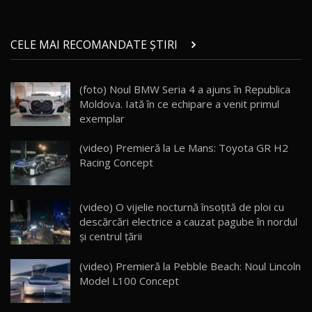
Micul BYD Dolphin Surf / Test Drive
CELE MAI RECOMANDATE ȘTIRI
AutoBlog.MD
21
16:59
(foto) Noul BMW Seria 4 a ajuns în Republica
Noua Mazda 6e / Test Drive AutoBlog.MD
Moldova. Iată în ce echipare a venit primul
26:59
22
exemplar
Lynk & Co 01 / Test Drive AutoBlog.MD
(video) Premieră la Le Mans: Toyota GR H2
25:19
23
Racing Concept
ZEEKR 009: Cel mai Performant și Confortabil
(video) O vijelie nocturnă însoțită de ploi cu
Van Electric Testat în Moldova / AutoBlog.MD
24
descărcări electrice a cauzat pagube în nordul
26:38
şi centrul ţării
Land Rover Defender OCTA Edition One: Cel
(video) Premieră la Pebble Beach: Noul Lincoln
mai Exclusiv și Puternic Defender Testat în
25
32:21
Moldova
Model L100 Concept
Porsche 911 Spirit 70 / Test Drive