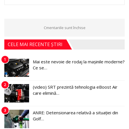
Cmentariile sunt închise
CELE MAI RECENTE ȘTIRI
1
Mai este nevoie de rodaj la mașinile moderne?
Ce se…
2
(video) SRT prezintă tehnologia eBoost Air
care elimină…
3
ANRE: Detensionarea relativă a situației din
Golf…