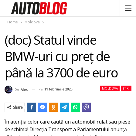
Home
Moldova
(doc) Statul vinde
BMW-uri cu preț de
până la 3700 de euro
MOLDOVA
ȘTIRI
Pe
11 februarie 2020
De
Alex
Share
În atenţia celor care caută un automobil rulat sau piese
de schimb! Direcția Transport a Parlamentului anunţă