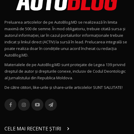
Noul Geely EX2 / Test Drive AutoBlog.MD
15:22
9
Preluarea articolelor de pe AutoBlog.MD se realizează în limita
Mercedes-AMG E 53 HYBRID 4MATIC+ / Test
maximă de 500 de semne. În mod obligatoriu, trebuie citată sursa și
Drive AutoBlog.MD
10
autorul informației, iar în cazul portalurilor informaționale trebuie
16:27
indicat și linkul direct (ACTIV) la sursă în lead. Prelucarea integrală se
poate realiza doar în condițiile unui acord încheiat cu redacţia
Noul Volvo ES90 / Test Drive AutoBlog.MD
AutoBlog.MD.
27:58
11
Materialele de pe AutoBlog.MD sunt protejate de Legea 139 privind
dreptul de autor și drepturile conexe, inclusiv de Codul Deontologic
Noul MG HS / Test Drive AutoBlog.MD
al Jurnalistului din Republica Moldova.
16:48
12
De către cititori, like-urile şi share-urile articolelor SUNT SALUTATE!
ROX 01: Test drive cu noul SUV chinezesc care
combină aventura cu luxul / AutoBlog.MD
13
36:08
ZEEKR 9X în Moldova: Am condus gigantul
chinez care face lumea să se întoarcă după el
14
CELE MAI RECENTE ȘTIRI
17:27
/ AutoBlog.MD