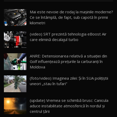
Noua Mazda CX-5 / Test Drive AutoBlog.MD
Mai este nevoie de rodaj la mașinile moderne?
14:37
15
Ce se întâmplă, de fapt, sub capotă în primii
kilometri
Cum merge? Škoda Octavia 4×4 DSG facelift //
AutoBlogMD
(video) SRT prezintă tehnologia eBoost Air
16
13:10
care elimină decalajul turbo
Lotus Eletre R / Test Drive AutoBlog.MD
20:06
17
ANRE: Detensionarea relativă a situației din
Golf influențează prețurile la carburanți în
Moldova
Va fi modelul nr.1 BYD în Moldova? BYD Seal U
DM-i / Test Drive AutoBlog.MD
18
(foto/video) Imaginea zilei: Și în SUA polițiștii
30:08
uneori „stau în tufari”
Noul Geely EX5 EM-i care a cucerit Moldova
înainte să ajungă în showroom / Test Drive
19
23:36
AutoBlog.MD
(update) Vremea se schimbă brusc: Canicula
aduce instabilitate atmosferică în nordul și
Noul ZEEKR 7X / Test Drive AutoBlog.MD
centrul țării
29:08
20