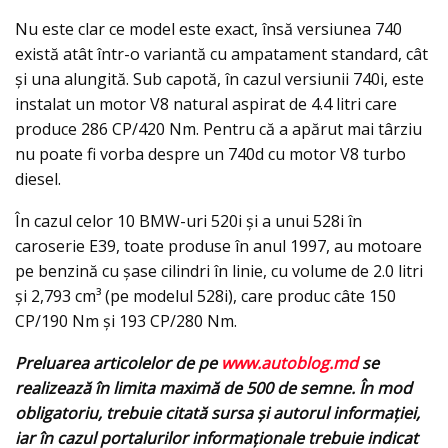
Nu este clar ce model este exact, însă versiunea 740
există atât într-o variantă cu ampatament standard, cât
şi una alungită. Sub capotă, în cazul versiunii 740i, este
instalat un motor V8 natural aspirat de 4.4 litri care
produce 286 CP/420 Nm. Pentru că a apărut mai târziu
nu poate fi vorba despre un 740d cu motor V8 turbo
diesel.
În cazul celor 10 BMW-uri 520i şi a unui 528i în
caroserie E39, toate produse în anul 1997, au motoare
pe benzină cu şase cilindri în linie, cu volume de 2.0 litri
şi 2,793 cm³ (pe modelul 528i), care produc câte 150
CP/190 Nm şi 193 CP/280 Nm.
Preluarea articolelor de pe
www.autoblog.md
se
realizează în limita maximă de 500 de semne. În mod
obligatoriu, trebuie citată sursa și autorul informației,
iar în cazul portalurilor informaționale trebuie indicat