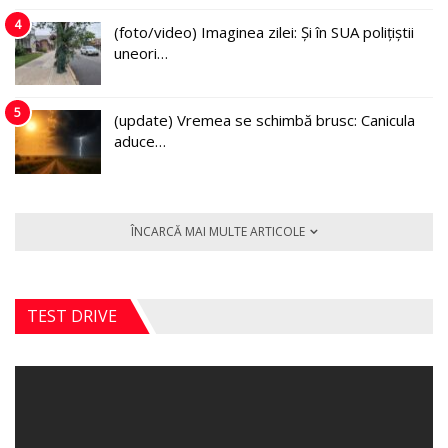
4
(foto/video) Imaginea zilei: Și în SUA polițiștii
uneori…
5
(update) Vremea se schimbă brusc: Canicula
aduce…
ÎNCARCĂ MAI MULTE ARTICOLE
TEST DRIVE