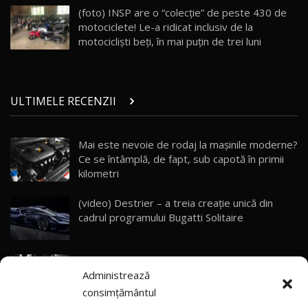
AutoBlog.MD
26
(foto) INSP are o “colecţie” de peste 430 de
10:57
motociclete! Le-a ridicat inclusiv de la
motociclişti beți, în mai puţin de trei luni
Test Drive: Noile modele FENDT! Cum e să
conduci un tractor?!
27
22:49
ULTIMELE RECENZII
Noul Geely Monjaro 2025! Mai ieftin și mai
dotat / Test Drive AutoBlog.MD
28
23:05
Mai este nevoie de rodaj la mașinile moderne?
Ce se întâmplă, de fapt, sub capotă în primii
ZEEKR 9X - PRIMUL TEST DRIVE ÎN ROMÂNĂ!
CUM SE CONDUCE?
29
kilometri
33:40
(video) Destrier – a treia creație unică din
Primele impresii despre BYD Seal U DM-i,
cadrul programului Bugatti Solitaire
Sealion 7 și Seal 5 DM-i / Test Drive
30
10:58
AutoBlog.MD
(video) SRT prezintă tehnologia eBoost Air
Noua Toyota Corolla Cross facelift / Test Drive
Administrează
care elimină decalajul turbo
AutoBlog.MD
31
13:56
consimțământul