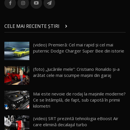
combină aventura cu luxul / AutoBlog.MD
13
36:08
ZEEKR 9X în Moldova: Am condus gigantul
chinez care face lumea să se întoarcă după el
14
CELE MAI RECENTE ȘTIRI
17:27
/ AutoBlog.MD
Noua Mazda CX-5 / Test Drive AutoBlog.MD
(video) Premieră: Cel mai rapid și cel mai
14:37
15
puternic Dodge Charger Super Bee din istorie
Cum merge? Škoda Octavia 4×4 DSG facelift //
AutoBlogMD
(foto) „Jucăriile mele”: Cristiano Ronaldo și-a
16
13:10
arătat cele mai scumpe mașini din garaj
Lotus Eletre R / Test Drive AutoBlog.MD
20:06
17
Mai este nevoie de rodaj la mașinile moderne?
Ce se întâmplă, de fapt, sub capotă în primii
kilometri
Va fi modelul nr.1 BYD în Moldova? BYD Seal U
DM-i / Test Drive AutoBlog.MD
18
(video) SRT prezintă tehnologia eBoost Air
30:08
care elimină decalajul turbo