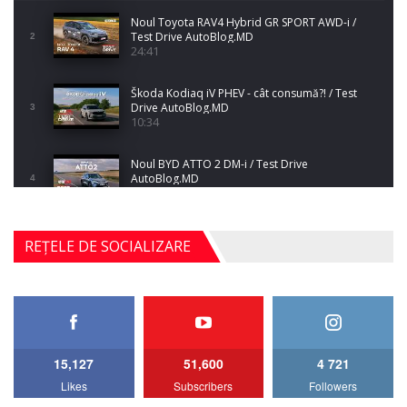
Noul Toyota RAV4 Hybrid GR SPORT AWD-i /
Test Drive AutoBlog.MD
2
24:41
Škoda Kodiaq iV PHEV - cât consumă?! / Test
Drive AutoBlog.MD
3
10:34
Noul BYD ATTO 2 DM-i / Test Drive
AutoBlog.MD
4
17:35
Noul Mercedes-Benz S-Class facelift (S 580
REȚELE DE SOCIALIZARE
4MATIC V223) / Test Drive AutoBlog.MD
5
27:33
HAVAL H5 / Test Drive AutoBlog.MD
11:58
6
15,127
51,600
4 721
Lotus Emira Turbo SE / Test Drive
Likes
Subscribers
Followers
AutoBlog.MD
7
24:06