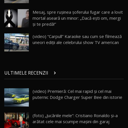
Land Rover Defender OCTA Edition One: Cel
Mesaj, spre rușinea șoferului fugar care a lovit
mai Exclusiv și Puternic Defender Testat în
25
32:21
Moldova
mortal aseară un minor: „Dacă ești om, mergi
și te predă!”
Porsche 911 Spirit 70 / Test Drive
AutoBlog.MD
26
(video) “Carpull” Karaoke sau cum se filmează
10:57
uneori ediţii ale celebrului show TV american
Test Drive: Noile modele FENDT! Cum e să
conduci un tractor?!
27
22:49
ULTIMELE RECENZII
Noul Geely Monjaro 2025! Mai ieftin și mai
dotat / Test Drive AutoBlog.MD
28
23:05
(video) Premieră: Cel mai rapid și cel mai
puternic Dodge Charger Super Bee din istorie
ZEEKR 9X - PRIMUL TEST DRIVE ÎN ROMÂNĂ!
CUM SE CONDUCE?
29
33:40
(foto) „Jucăriile mele”: Cristiano Ronaldo și-a
Primele impresii despre BYD Seal U DM-i,
arătat cele mai scumpe mașini din garaj
Sealion 7 și Seal 5 DM-i / Test Drive
30