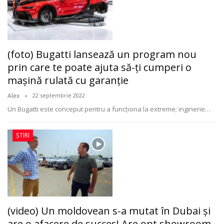
(foto) Bugatti lansează un program nou
prin care te poate ajuta să-ţi cumperi o
maşină rulată cu garanţie
Alex
22 septembrie 2022
Un Bugatti este conceput pentru a funcționa la extreme; inginerie
…
ȘTIRI
(video) Un moldovean s-a mutat în Dubai şi
are o afacere de succes! Are opt showroom-