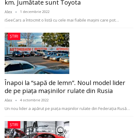
km. Jumătate sunt Toyota
Alex
1 decembrie 2022
iSeeCars a întocmit o listă cu cele mai fiabile mașini care pot
…
ȘTIRI
Înapoi la “sapă de lemn”. Noul model lider
de pe piaţa maşinilor rulate din Rusia
Alex
4 octombrie 2022
Un nou lider a apărut pe piaţa maşinilor rulate din Federaţia Rusă
…
ȘTIRI