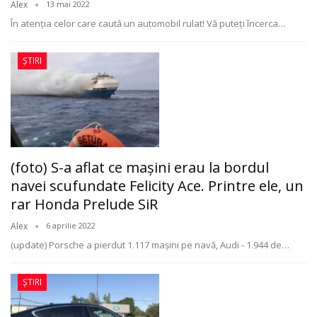
Alex
13 mai 2022
În atenţia celor care caută un automobil rulat! Vă puteţi încerca
…
ȘTIRI
(foto) S-a aflat ce maşini erau la bordul
navei scufundate Felicity Ace. Printre ele, un
rar Honda Prelude SiR
Alex
6 aprilie 2022
(update) Porsche a pierdut 1.117 mașini pe navă, Audi - 1.944 de
…
ȘTIRI