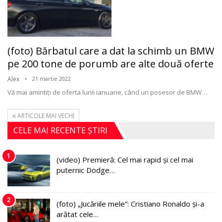
(foto) Bărbatul care a dat la schimb un BMW
pe 200 tone de porumb are alte două oferte
Alex
21 martie 2022
Vă mai amintiți de oferta lunii ianuarie, când un posesor de BMW
…
ARTICOLE MAI VECHI
CELE MAI RECENTE ȘTIRI
1
(video) Premieră: Cel mai rapid și cel mai
puternic Dodge…
2
(foto) „Jucăriile mele”: Cristiano Ronaldo și-a
arătat cele…