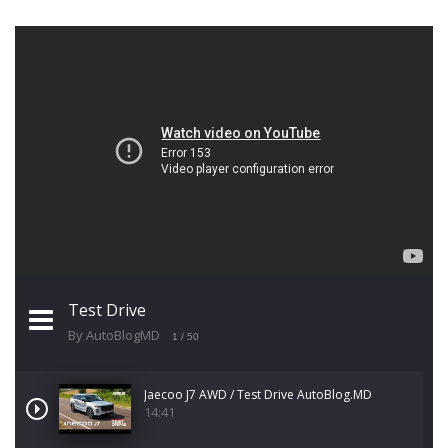
Test Drive
By AutoBlogMD
1
/ 50
Jaecoo J7 AWD / Test Drive AutoBlog.MD
14:41