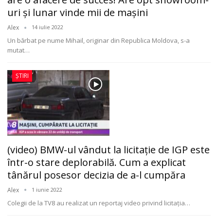
uri şi lunar vinde mii de maşini
Alex
14 iulie 2022
Un bărbat pe nume Mihail, originar din Republica Moldova, s-a
mutat
…
ȘTIRI
(video) BMW-ul vândut la licitaţie de IGP este
într-o stare deplorabilă. Cum a explicat
tânărul posesor decizia de a-l cumpăra
Alex
1 iunie 2022
Colegii de la TV8 au realizat un reportaj video privind licitaţia
…