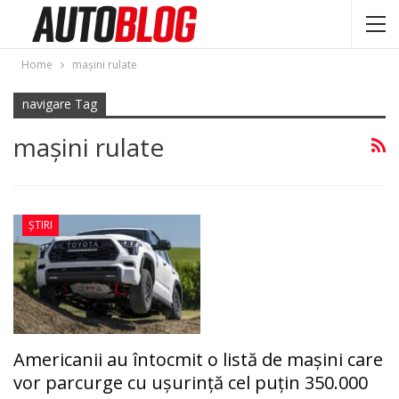
Home
maşini rulate
navigare Tag
maşini rulate
ȘTIRI
Americanii au întocmit o listă de mașini care
vor parcurge cu ușurință cel puţin 350.000