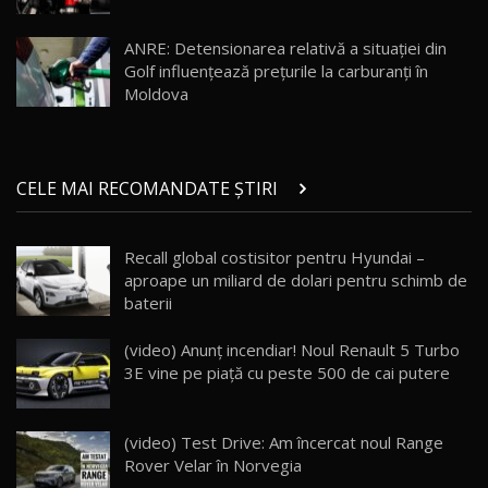
Noul Geely EX5 EM-i care a cucerit Moldova
înainte să ajungă în showroom / Test Drive
19
23:36
AutoBlog.MD
ANRE: Detensionarea relativă a situației din
Golf influențează prețurile la carburanți în
Noul ZEEKR 7X / Test Drive AutoBlog.MD
Moldova
29:08
20
Micul BYD Dolphin Surf / Test Drive
CELE MAI RECOMANDATE ȘTIRI
AutoBlog.MD
21
16:59
Recall global costisitor pentru Hyundai –
Noua Mazda 6e / Test Drive AutoBlog.MD
aproape un miliard de dolari pentru schimb de
26:59
22
baterii
Lynk & Co 01 / Test Drive AutoBlog.MD
(video) Anunț incendiar! Noul Renault 5 Turbo
25:19
23
3E vine pe piață cu peste 500 de cai putere
ZEEKR 009: Cel mai Performant și Confortabil
(video) Test Drive: Am încercat noul Range
Van Electric Testat în Moldova / AutoBlog.MD
24
Rover Velar în Norvegia
26:38