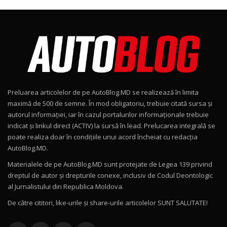
Noul Škoda Kodiaq RS / Test Drive
AutoBlog.MD în premieră națională
8
15:08
Noul Geely EX2 / Test Drive AutoBlog.MD
15:22
9
Preluarea articolelor de pe AutoBlog.MD se realizează în limita
Mercedes-AMG E 53 HYBRID 4MATIC+ / Test
maximă de 500 de semne. În mod obligatoriu, trebuie citată sursa și
Drive AutoBlog.MD
10
autorul informației, iar în cazul portalurilor informaționale trebuie
16:27
indicat și linkul direct (ACTIV) la sursă în lead. Prelucarea integrală se
poate realiza doar în condițiile unui acord încheiat cu redacţia
Noul Volvo ES90 / Test Drive AutoBlog.MD
AutoBlog.MD.
27:58
11
Materialele de pe AutoBlog.MD sunt protejate de Legea 139 privind
dreptul de autor și drepturile conexe, inclusiv de Codul Deontologic
Noul MG HS / Test Drive AutoBlog.MD
al Jurnalistului din Republica Moldova.
16:48
12
De către cititori, like-urile şi share-urile articolelor SUNT SALUTATE!
ROX 01: Test drive cu noul SUV chinezesc care