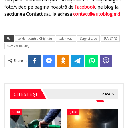
foto/video pe pagina noastră de
Facebook
, pe blog la
secţiunea
Contact
sau la adresa
contact@autoblog.md
accident centru Chişinău
sedan Audi
Serghei Lazo
SUV SPPS
SUV VW Touareg
Share
CITEȘTE ȘI
Toate
ȘTIRI
ȘTIRI