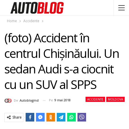
Home
Accidente
(foto) Accident în
centrul Chişinăului. Un
sedan Audi s-a ciocnit
cu un SUV al SPPS
ACCIDENTE
MOLDOVA
Pe
9 mai 2018
De
Autoblogmd
Share