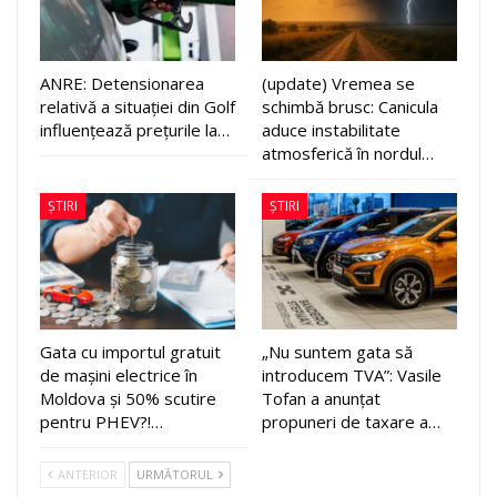
ANRE: Detensionarea
(update) Vremea se
relativă a situației din Golf
schimbă brusc: Canicula
influențează prețurile la…
aduce instabilitate
atmosferică în nordul…
ȘTIRI
ȘTIRI
Gata cu importul gratuit
„Nu suntem gata să
de mașini electrice în
introducem TVA”: Vasile
Moldova și 50% scutire
Tofan a anunțat
pentru PHEV?!…
propuneri de taxare a…
ANTERIOR
URMĂTORUL