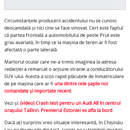
Circumstanţele producerii accidentului nu se cunosc
deocamdată şi nici cine se face vinovat. Cert este faptul
că partea frontală a automobilului de peste Prut este
grav avariată, în timp ce la maşina de teren ar fi fost
afectată o parte laterală.
Martorul ocular care ne-a trimis imaginea la adresa
redacţiei a remarcat o acţiune stranie a conducătorului
SUV-ului. Acesta a scos rapid plăcuţele de înmatriculare
de pe maşina care ar fi
una dintre cele şapte noi
comandate şi importate recent
.
Vezi şi:
(video) Crash test pentru un Audi A8 în centrul
oraşului Tallinn. Premierul Estoniei se afla la bord
Dacă aţi surprins vreo situaţie interesantă, în Chişinău
sau pe drumurile din ţară, scrieţi-ne şi trimiteţi imagini