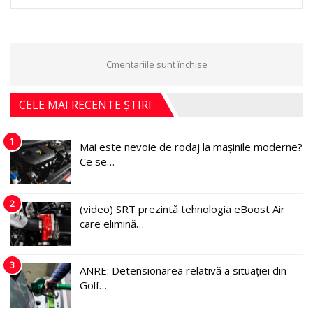
Cmentariile sunt închise
CELE MAI RECENTE ȘTIRI
1
Mai este nevoie de rodaj la mașinile moderne?
Ce se…
2
(video) SRT prezintă tehnologia eBoost Air
care elimină…
3
ANRE: Detensionarea relativă a situației din
Golf…