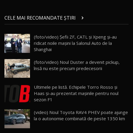
Micul BYD Dolphin Surf / Test Drive
CELE MAI RECOMANDATE ȘTIRI
AutoBlog.MD
21
16:59
(foto/video) Șefii ZF, CATL și Xpeng și-au
Noua Mazda 6e / Test Drive AutoBlog.MD
ridicat noile mașini la Salonul Auto de la
26:59
22
Shanghai
Lynk & Co 01 / Test Drive AutoBlog.MD
(foto/video) Noul Duster a devenit pickup,
25:19
23
însă nu este precum predecesorii
ZEEKR 009: Cel mai Performant și Confortabil
Ultimele pe listă. Echipele Torro Rosso şi
Van Electric Testat în Moldova / AutoBlog.MD
24
Haas şi-au prezentat maşinile pentru noul
26:38
sezon F1
Land Rover Defender OCTA Edition One: Cel
(video) Noul Toyota RAV4 PHEV poate ajunge
mai Exclusiv și Puternic Defender Testat în
25
32:21
Moldova
la o autonomie combinată de peste 1350 km
Porsche 911 Spirit 70 / Test Drive