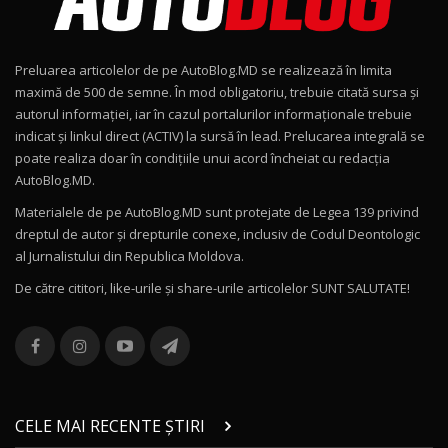
Noul Geely EX2 / Test Drive AutoBlog.MD
15:22
9
Preluarea articolelor de pe AutoBlog.MD se realizează în limita
Mercedes-AMG E 53 HYBRID 4MATIC+ / Test
maximă de 500 de semne. În mod obligatoriu, trebuie citată sursa și
Drive AutoBlog.MD
10
autorul informației, iar în cazul portalurilor informaționale trebuie
16:27
indicat și linkul direct (ACTIV) la sursă în lead. Prelucarea integrală se
poate realiza doar în condițiile unui acord încheiat cu redacţia
Noul Volvo ES90 / Test Drive AutoBlog.MD
AutoBlog.MD.
27:58
11
Materialele de pe AutoBlog.MD sunt protejate de Legea 139 privind
dreptul de autor și drepturile conexe, inclusiv de Codul Deontologic
Noul MG HS / Test Drive AutoBlog.MD
al Jurnalistului din Republica Moldova.
16:48
12
De către cititori, like-urile şi share-urile articolelor SUNT SALUTATE!
ROX 01: Test drive cu noul SUV chinezesc care
combină aventura cu luxul / AutoBlog.MD
13
36:08
ZEEKR 9X în Moldova: Am condus gigantul
chinez care face lumea să se întoarcă după el
14
CELE MAI RECENTE ȘTIRI
17:27
/ AutoBlog.MD