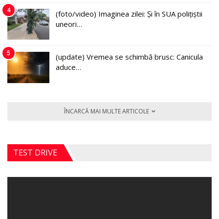
4
(foto/video) Imaginea zilei: Și în SUA polițiștii
uneori…
5
(update) Vremea se schimbă brusc: Canicula
aduce…
ÎNCARCĂ MAI MULTE ARTICOLE
TEST DRIVE