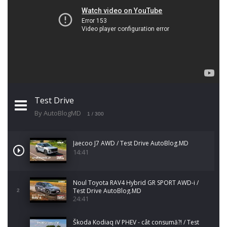
Test Drive
By AutoBlogMD
1
/ 300
Jaecoo J7 AWD / Test Drive AutoBlog.MD
14:41
Noul Toyota RAV4 Hybrid GR SPORT AWD-i /
Test Drive AutoBlog.MD
2
24:41
Škoda Kodiaq iV PHEV - cât consumă?! / Test