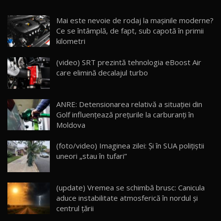
Noua Mazda CX-5 / Test Drive AutoBlog.MD
Mai este nevoie de rodaj la mașinile moderne?
14:37
15
Ce se întâmplă, de fapt, sub capotă în primii
kilometri
Cum merge? Škoda Octavia 4×4 DSG facelift //
AutoBlogMD
(video) SRT prezintă tehnologia eBoost Air
16
13:10
care elimină decalajul turbo
Lotus Eletre R / Test Drive AutoBlog.MD
20:06
17
ANRE: Detensionarea relativă a situației din
Golf influențează prețurile la carburanți în
Moldova
Va fi modelul nr.1 BYD în Moldova? BYD Seal U
DM-i / Test Drive AutoBlog.MD
18
(foto/video) Imaginea zilei: Și în SUA polițiștii
30:08
uneori „stau în tufari”
Noul Geely EX5 EM-i care a cucerit Moldova
înainte să ajungă în showroom / Test Drive
19
23:36
AutoBlog.MD
(update) Vremea se schimbă brusc: Canicula
aduce instabilitate atmosferică în nordul și
Noul ZEEKR 7X / Test Drive AutoBlog.MD
centrul țării
29:08
20