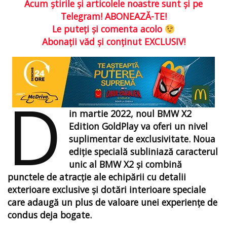
Acum ştirile şi articolele noastre sunt şi pe
Telegram! ABONEAZĂ-TE!
Le puteţi şi comenta acolo
Abonaţii văd şi conţinut EXCLUSIV!
D
in martie 2022, noul BMW X2
Edition GoldPlay va oferi un nivel
suplimentar de exclusivitate. Noua
ediţie specială subliniază caracterul
unic al BMW X2 şi combină
punctele de atracţie ale echipării cu detalii
exterioare exclusive şi dotări interioare speciale
care adaugă un plus de valoare unei experiențe de
condus deja bogate.