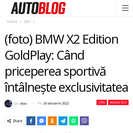
Home
Știri
(foto) BMW X2 Edition
GoldPlay: Când
priceperea sportivă
întâlnește exclusivitatea
ȘTIRI
MAȘINI NOI
Pe
26 ianuarie 2022
De
Alex
Share