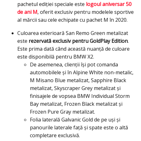
pachetul ediţiei speciale este
logoul aniversar 50
de ani M
, oferit exclusiv pentru modelele sportive
al mărcii sau cele echipate cu pachet M în 2020.
Culoarea exterioară San Remo Green metalizat
este
rezervată exclusiv pentru GoldPlay Edition
.
Este prima dată când această nuanţă de culoare
este disponibilă pentru BMW X2.
De asemenea, clienţii îşi pot comanda
automobilele şi în Alpine White non-metalic,
M Misano Blue metalizat, Sapphire Black
metalizat, Skyscraper Grey metalizat şi
finisajele de vopsea BMW Individual Storm
Bay metalizat, Frozen Black metalizat şi
Frozen Pure Gray metalizat.
Folia laterală Galvanic Gold de pe uşi şi
panourile laterale faţă şi spate este o altă
completare exclusivă.