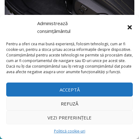
Administrează
consimțământul
Pentru a oferi cea mai bună experiență, folosim tehnologii, cum ar fi
cookie-uri, pentru a stoca și/sau accesa informațiile despre dispozitive.
Consimțământul pentru aceste tehnologii ne permite să procesăm date,
cum ar fi comportamentul de navigare sau ID-uri unice pe acest site.
Dacă nu îți dai consimțământul sau îți retragi consimțământul dat poate
×
avea afecte negative asupra unor anumite funcționalități și funcții.
accente aurii
BMW X2
BMW X2 Edition GoldPlay
ediţie limitată
ACCEPTĂ
ediţie specială
Galvanic Gold
M Sport
San Remo Green
REFUZĂ
Share
VEZI PREFERINȚELE
Politică cookie-uri