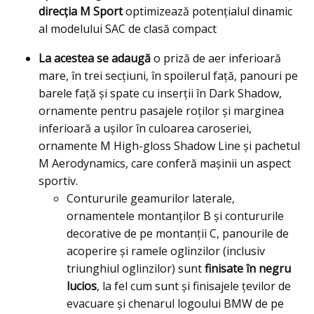
direcţia M Sport
optimizează potenţialul dinamic
al modelului SAC de clasă compact
La acestea se adaugă
o priză de aer inferioară
mare, în trei secţiuni, în spoilerul faţă, panouri pe
barele faţă şi spate cu inserţii în Dark Shadow,
ornamente pentru pasajele roţilor şi marginea
inferioară a uşilor în culoarea caroseriei,
ornamente M High-gloss Shadow Line şi pachetul
M Aerodynamics, care conferă maşinii un aspect
sportiv.
Contururile geamurilor laterale,
ornamentele montanţilor B şi contururile
decorative de pe montanţii C, panourile de
acoperire şi ramele oglinzilor (inclusiv
triunghiul oglinzilor) sunt
finisate în negru
lucios
, la fel cum sunt şi finisajele ţevilor de
evacuare şi chenarul logoului BMW de pe