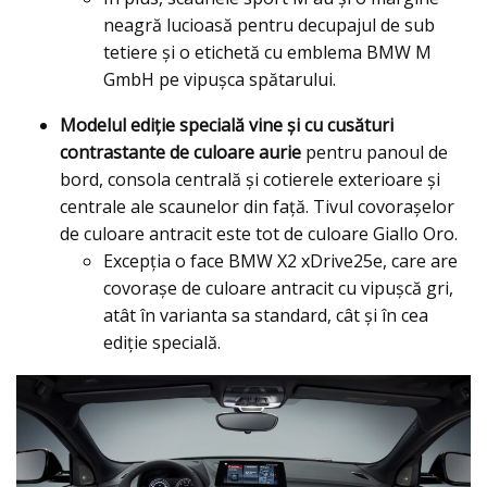
neagră lucioasă pentru decupajul de sub
tetiere şi o etichetă cu emblema BMW M
GmbH pe vipuşca spătarului.
Modelul ediţie specială vine şi cu cusături
contrastante de culoare aurie
pentru panoul de
bord, consola centrală şi cotierele exterioare şi
centrale ale scaunelor din faţă. Tivul covoraşelor
de culoare antracit este tot de culoare Giallo Oro.
Excepţia o face BMW X2 xDrive25e, care are
covoraşe de culoare antracit cu vipuşcă gri,
atât în varianta sa standard, cât şi în cea
ediţie specială.