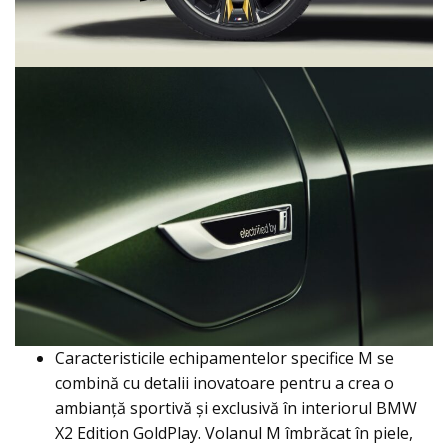
Caracteristicile echipamentelor specifice M se
combină cu detalii inovatoare pentru a crea o
ambianţă sportivă şi exclusivă în interiorul BMW
X2 Edition GoldPlay. Volanul M îmbrăcat în piele,