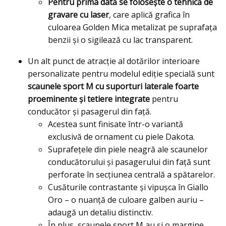
Pentru prima dată se foloseşte o tehnică de
gravare cu laser
, care aplică grafica în
culoarea Golden Mica metalizat pe suprafaţa
benzii şi o sigilează cu lac transparent.
Un alt punct de atracţie al dotărilor interioare
personalizate pentru modelul ediţie specială sunt
scaunele sport M cu suporturi laterale foarte
proeminente şi tetiere integrate
pentru
conducător şi pasagerul din faţă.
Acestea sunt finisate într-o variantă
exclusivă de ornament cu piele Dakota.
Suprafeţele din piele neagră ale scaunelor
conducătorului şi pasagerului din faţă sunt
perforate în secţiunea centrală a spătarelor.
Cusăturile contrastante şi vipuşca în Giallo
Oro – o nuanţă de culoare galben auriu –
adaugă un detaliu distinctiv.
În plus, scaunele sport M au şi o margine