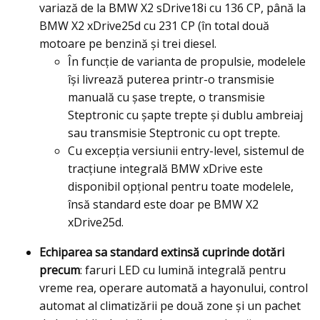
variază de la BMW X2 sDrive18i cu 136 CP, până la
BMW X2 xDrive25d cu 231 CP (în total două
motoare pe benzină şi trei diesel.
În funcţie de varianta de propulsie, modelele
îşi livrează puterea printr-o transmisie
manuală cu şase trepte, o transmisie
Steptronic cu şapte trepte şi dublu ambreiaj
sau transmisie Steptronic cu opt trepte.
Cu excepţia versiunii entry-level, sistemul de
tracţiune integrală BMW xDrive este
disponibil opţional pentru toate modelele,
însă standard este doar pe BMW X2
xDrive25d.
Echiparea sa standard extinsă cuprinde dotări
precum
: faruri LED cu lumină integrală pentru
vreme rea, operare automată a hayonului, control
automat al climatizării pe două zone şi un pachet