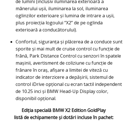
de lumini (inclusiv iluminarea exterioară a
mânerului uşii, iluminarea la sol, iluminarea
oglinzilor exterioare şi lumina de intrare a uşii,
plus proiecţia logoului “X2” de pe oglinda
exterioară a conducătorului).
Confortul, siguranţa şi plăcerea de a conduce sunt
sporite şi mai mult de cruise control cu funcţie de
frână, Park Distance Control cu senzori în spatele
maşinii, avertisment de coliziune cu funcţie de
frânare în oraş, afişare a limitei de viteză cu
indicator de interzicere a depăşirii, sistemul de
control iDrive opţional cu ecran tactil independent
de 10.25 inci şi BMW Head-Up Display color,
disponibil opţional.
Ediţia specială BMW X2 Edition GoldPlay
listă de echipamente şi dotări incluse în pachet: