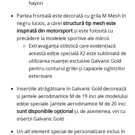
hayon.
Partea frontală este decorată cu grila M Mesh în
negru lucios, a cărei
structură tip mesh este
inspirată din motorsport
şi este folosită cu
precădere la modelele sportive ale mărcii.
Extravaganţa stilistică care evidenţiază
această ediţie specială X2 este subliniată de
utilizarea nuanţei exclusive Galvanic Gold
pentru conturul grilei şi capacele oglinzilor
exterioare.
Inserţiile atrăgătoare în Galvanic Gold decorează
şi jantele aerodinamice M de 19 inci ale modelului
ediţie speciale. Jantele aerodinamice M de 20 inci
sunt disponibile opţional
şi, de asemenea, vin cu
inserţii Galvanic Gold.
Un alt element special de personalizare inclus în