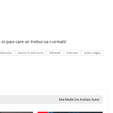
-si-pasi-care-ar-trebui-sa-i-urmati/
producător
maşină în stare bună
RADwood
revânzare
Subaru Legacy
Mai Multe De Acelasi Autor