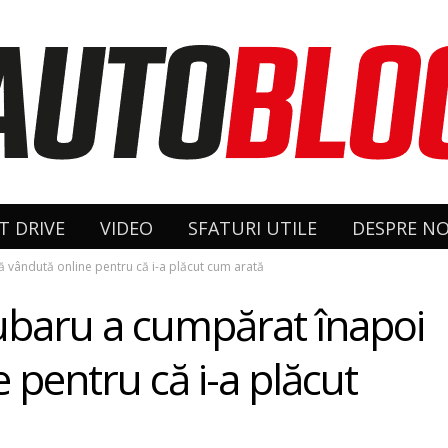
T DRIVE
VIDEO
SFATURI UTILE
DESPRE NO
 vândută online pentru că i-a plăcut cum arată
Subaru a cumpărat înapoi
 pentru că i-a plăcut