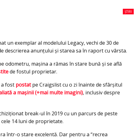
ȘTIRI
at un exemplar al modelului Legacy, vechi de 30 de
e descrierea anunţului şi starea sa în raport cu vârsta.
i pe odometru, mașina a rămas în stare bună și se află
tite
de fostul proprietar.
 a fost
postat
pe Craigslist cu o zi înainte de sfârșitul
aliată a mașinii (+mai multe imagini)
, inclusiv despre
achiziționat break-ul în 2019 cu un parcurs de peste
 cele 14 luni de proprietate.
era într-o stare excelentă. Dar pentru a “recrea