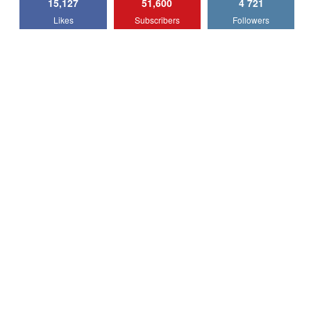
15,127
51,600
4 721
Lotus Emira Turbo SE / Test Drive
Likes
Subscribers
Followers
AutoBlog.MD
7
24:06
Noul Škoda Kodiaq RS / Test Drive
AutoBlog.MD în premieră națională
8
15:08
Noul Geely EX2 / Test Drive AutoBlog.MD
15:22
9
Mercedes-AMG E 53 HYBRID 4MATIC+ /
Test Drive AutoBlog.MD
10
16:27
Noul Volvo ES90 / Test Drive AutoBlog.MD
27:58
11
Noul MG HS / Test Drive AutoBlog.MD
16:48
12