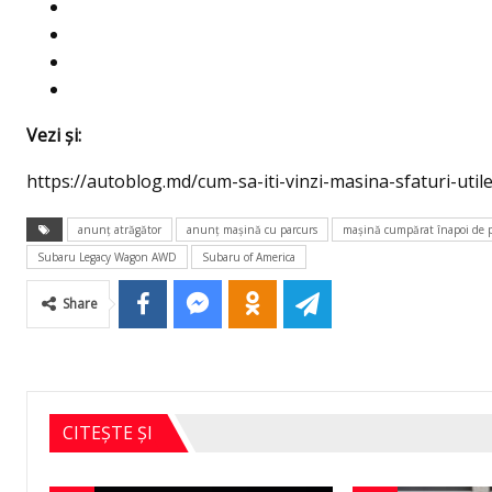
Vezi şi:
https://autoblog.md/cum-sa-iti-vinzi-masina-sfaturi-utile
anunţ atrăgător
anunţ maşină cu parcurs
maşină cumpărat înapoi de 
Subaru Legacy Wagon AWD
Subaru of America
Share
CITEȘTE ȘI