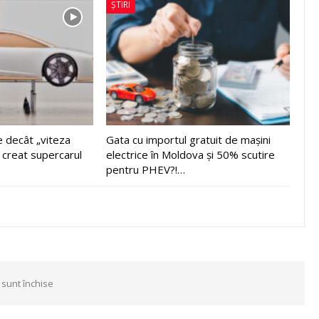
ȘTIRI
e decât „viteza
Gata cu importul gratuit de mașini
t creat supercarul
electrice în Moldova și 50% scutire
pentru PHEV?!…
 sunt închise