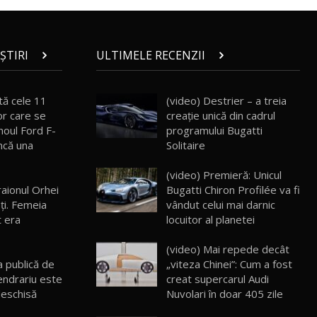
ZEEKR 009: Cel mai Performant și
Confortabil Van Electric Testat în Moldova
24
26:38
/ AutoBlog.MD
ȘTIRI
ULTIMELE RECENZII
Land Rover Defender OCTA Edition One:
Cel mai Exclusiv și Puternic Defender
25
32:21
Testat în Moldova
tă cele 11
(video) Destrier – a treia
Porsche 911 Spirit 70 / Test Drive
or care se
creație unică din cadrul
AutoBlog.MD
26
noul Ford F-
programului Bugatti
10:57
ncă una
Solitaire
Test Drive: Noile modele FENDT! Cum e să
(video) Premieră: Unicul
conduci un tractor?!
27
22:49
raionul Orhei
Bugatti Chiron Profilée va fi
eţi. Femeia
vândut celui mai darnic
t era
locuitor al planetei
Noul Geely Monjaro 2025! Mai ieftin și mai
dotat / Test Drive AutoBlog.MD
28
23:05
(video) Mai repede decât
a publică de
„viteza Chinei”: Cum a fost
ZEEKR 9X - PRIMUL TEST DRIVE ÎN ROMÂNĂ!
endrariu este
creat supercarul Audi
CUM SE CONDUCE?
29
deschisă
Nuvolari în doar 405 zile
33:40