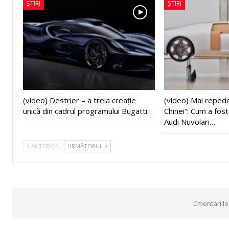
ȘTIRI
ȘTIRI
(video) Destrier – a treia creație
(video) Mai reped
unică din cadrul programului Bugatti…
Chinei”: Cum a fos
Audi Nuvolari…
ANTERIOR
URMĂTORUL
Cmentariile