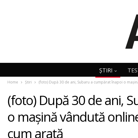
ȘTIRI
TES
Home
Știri
(foto) După 30 de ani, Subaru a cumpărat înapoi o maşină
(foto) După 30 de ani, 
o maşină vândută online
cum arată