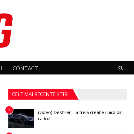
I
CONTACT
CELE MAI RECENTE ȘTIRI
1
(video) Destrier – a treia creație unică din
cadrul…