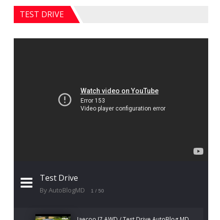
TEST DRIVE
Test Drive
By AutoBlogMD
1
/ 50
Jaecoo J7 AWD / Test Drive AutoBlog.MD