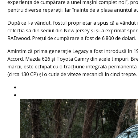
experiența de cumpărare a unei maşini complet noi”, prop
pentru diverse reparaţii. Iar înainte de a plasa anunțul 
După ce l-a vândut, fostul proprietar a spus că a vând
colecția sa din sediul din New Jersey și și-a exprimat speran
RADwood. Prețul de cumpărare a fost de 6.800 de dolari.
Amintim că prima generație Legacy a fost introdusă în 
Accord, Mazda 626 și Toyota Camry din acele timpuri. Brea
mărcii, este echipat cu o tracțiune integrală permanentă (
(circa 130 CP) şi o cutie de viteze mecanică în cinci trepte.