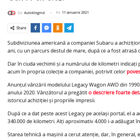
Pe
11 ianuarie 2021
De
Autoblogmd
Share
Subdiviziunea americană a companiei Subaru a achizițion
ani, cu un parcurs destul de mare, după ce a fost atrasă d
Dar în ciuda vechimii și a numărului de kilometri indicaţ
acum în propria colecție a companiei, potrivit celor
poves
Anunțul vânzării modelului Legacy Wagon AWD din 1990
anului 2020. Vânzătorul a pregătit
o descriere foarte det
istoricul achiziției și propriile impresii.
După ce a dat peste acest Legacy pe același portal, el a 
340.000 de kilometri. Alţi aproximativ 4.000 i-a adăugat în
Starea tehnică a mașinii a cerut atenție, dar, în general, 