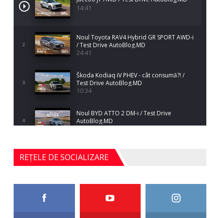
14:41
Noul Toyota RAV4 Hybrid GR SPORT AWD-i
/ Test Drive AutoBlog.MD
2
24:41
Škoda Kodiaq iV PHEV - cât consumă?! /
Test Drive AutoBlog.MD
3
10:34
Noul BYD ATTO 2 DM-i / Test Drive
AutoBlog.MD
4
17:35
Noul Mercedes-Benz S-Class facelift (S 580
REȚELE DE SOCIALIZARE
4MATIC V223) / Test Drive AutoBlog.MD
5
27:33
HAVAL H5 / Test Drive AutoBlog.MD
11:58
6