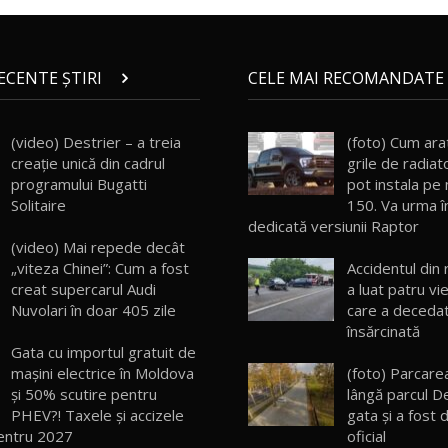
RECENTE ȘTIRI
CELE MAI RECOMANDATE 
(video) Destrier – a treia
(foto) Cum ara
creație unică din cadrul
grile de radiat
programului Bugatti
pot instala pe 
Solitaire
150. Va urma î
dedicată versiunii Raptor
(video) Mai repede decât
„viteza Chinei”: Cum a fost
Accidentul din 
creat supercarul Audi
a luat patru vi
Nuvolari în doar 405 zile
care a deceda
însărcinată
Gata cu importul gratuit de
mașini electrice în Moldova
(foto) Parcare
și 50% scutire pentru
lângă parcul D
PHEV?! Taxele și accizele
gata şi a fost 
entru 2027
oficial