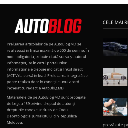
CELE MAI 
Preluarea articolelor de pe AutoBlog.MD se
realizează în limita maximă de 500 de semne. În
mod obligatoriu, trebuie citată sursa și autorul
informației, iar în cazul portalurilor
informaționale trebuie indicat și linkul direct
(ACTIV) la sursă în lead. Prelucarea integrală se
poate realiza doar în condițiile unui acord
încheiat cu redacţia AutoBlog.MD.
Materialele de pe AutoBlog.MD sunt protejate
de Legea 139 privind dreptul de autor și
drepturile conexe, inclusiv de Codul
Deontologic al Jurnalistului din Republica
Moldova.
prevăzute p