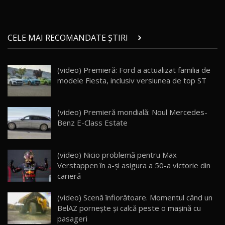
29:08
20
Micul BYD Dolphin Surf / Test Drive
CELE MAI RECOMANDATE ȘTIRI
AutoBlog.MD
21
16:59
(video) Premieră: Ford a actualizat familia de
Noua Mazda 6e / Test Drive AutoBlog.MD
modele Fiesta, inclusiv versiunea de top ST
26:59
22
Lynk & Co 01 / Test Drive AutoBlog.MD
(video) Premieră mondială: Noul Mercedes-
25:19
23
Benz E-Class Estate
ZEEKR 009: Cel mai Performant și Confortabil
(video) Nicio problemă pentru Max
Van Electric Testat în Moldova / AutoBlog.MD
24
Verstappen în a-şi asigura a 50-a victorie din
26:38
carieră
Land Rover Defender OCTA Edition One: Cel
(video) Scenă înfiorătoare. Momentul când un
mai Exclusiv și Puternic Defender Testat în
25
32:21
Moldova
BelAZ porneşte şi calcă peste o maşină cu
pasageri