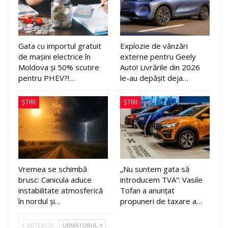
Gata cu importul gratuit
Explozie de vânzări
de mașini electrice în
externe pentru Geely
Moldova și 50% scutire
Auto! Livrările din 2026
pentru PHEV?!…
le-au depășit deja…
ȘTIRI
ȘTIRI
Vremea se schimbă
„Nu suntem gata să
brusc: Canicula aduce
introducem TVA”: Vasile
instabilitate atmosferică
Tofan a anunțat
în nordul și…
propuneri de taxare a…
ANTERIOR
URMĂTORUL