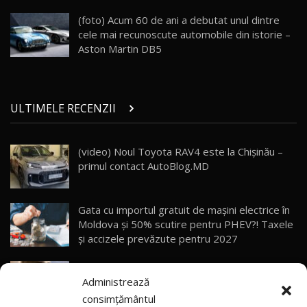
Porsche 911 Spirit 70 / Test Drive
AutoBlog.MD
26
(foto) Acum 60 de ani a debutat unul dintre
10:57
cele mai recunoscute automobile din istorie –
Aston Martin DB5
Test Drive: Noile modele FENDT! Cum e să
conduci un tractor?!
27
22:49
ULTIMELE RECENZII
Noul Geely Monjaro 2025! Mai ieftin și mai
dotat / Test Drive AutoBlog.MD
28
23:05
(video) Noul Toyota RAV4 este la Chișinău –
primul contact AutoBlog.MD
ZEEKR 9X - PRIMUL TEST DRIVE ÎN ROMÂNĂ!
CUM SE CONDUCE?
29
33:40
Gata cu importul gratuit de mașini electrice în
Primele impresii despre BYD Seal U DM-i,
Moldova și 50% scutire pentru PHEV?! Taxele
Sealion 7 și Seal 5 DM-i / Test Drive
30
și accizele prevăzute pentru 2027
10:58
AutoBlog.MD
Explozie de vânzări externe pentru Geely
Noua Toyota Corolla Cross facelift / Test Drive
Administrează
Auto! Livrările din 2026 le-au depășit deja pe
AutoBlog.MD
31
13:56
cele din tot anul 2025
consimțământul