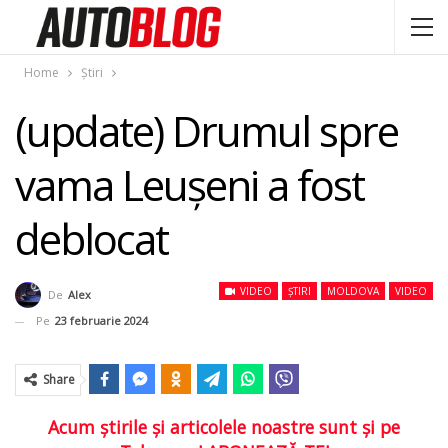
Home
Știri
(update) Drumul spre
vama Leușeni a fost
deblocat
VIDEO
ȘTIRI
MOLDOVA
VIDEO
De
Alex
Pe
23 februarie 2024
Share
Acum ştirile şi articolele noastre sunt şi pe