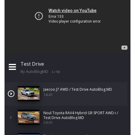
Test Drive
By AutoBlogMD
1
/ 50
Jaecoo J7 AWD / Test Drive AutoBlog.MD
14:41
Noul Toyota RAV4 Hybrid GR SPORT AWD-i /
Test Drive AutoBlog.MD
2
24:41