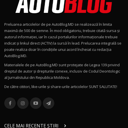
Noul Geely EX2 / Test Drive AutoBlog.MD
15:22
9
Preluarea articolelor de pe AutoBlog.MD se realizează în limita
Mercedes-AMG E 53 HYBRID 4MATIC+ / Test
maximă de 500 de semne. În mod obligatoriu, trebuie citată sursa și
Drive AutoBlog.MD
10
autorul informației, iar în cazul portalurilor informaționale trebuie
16:27
indicat și linkul direct (ACTIV) la sursă în lead. Prelucarea integrală se
poate realiza doar în condițiile unui acord încheiat cu redacţia
Noul Volvo ES90 / Test Drive AutoBlog.MD
AutoBlog.MD.
27:58
11
Materialele de pe AutoBlog.MD sunt protejate de Legea 139 privind
dreptul de autor și drepturile conexe, inclusiv de Codul Deontologic
Noul MG HS / Test Drive AutoBlog.MD
al Jurnalistului din Republica Moldova.
16:48
12
De către cititori, like-urile şi share-urile articolelor SUNT SALUTATE!
ROX 01: Test drive cu noul SUV chinezesc care
combină aventura cu luxul / AutoBlog.MD
13
36:08
ZEEKR 9X în Moldova: Am condus gigantul
chinez care face lumea să se întoarcă după el
14
CELE MAI RECENTE ȘTIRI
17:27
/ AutoBlog.MD