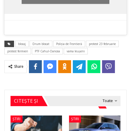
blocaj
Drum blocat
Poliția de Frontieră
protest 23 februarie
protest fermieri
PTF Cahul-Oancea
vama leușeni
Share
CITEȘTE ȘI
Toate
ȘTIRI
ȘTIRI