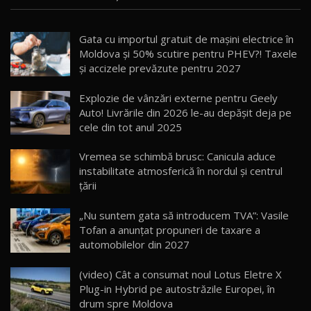
Noua Mazda CX-5 / Test Drive AutoBlog.MD
Gata cu importul gratuit de mașini electrice în
14:37
15
Moldova și 50% scutire pentru PHEV?! Taxele
și accizele prevăzute pentru 2027
Cum merge? Škoda Octavia 4×4 DSG facelift //
AutoBlogMD
Explozie de vânzări externe pentru Geely
16
13:10
Auto! Livrările din 2026 le-au depășit deja pe
cele din tot anul 2025
Lotus Eletre R / Test Drive AutoBlog.MD
20:06
17
Vremea se schimbă brusc: Canicula aduce
instabilitate atmosferică în nordul și centrul
țării
Va fi modelul nr.1 BYD în Moldova? BYD Seal U
DM-i / Test Drive AutoBlog.MD
18
„Nu suntem gata să introducem TVA”: Vasile
30:08
Tofan a anunțat propuneri de taxare a
automobilelor din 2027
Noul Geely EX5 EM-i care a cucerit Moldova
înainte să ajungă în showroom / Test Drive
19
23:36
AutoBlog.MD
(video) Cât a consumat noul Lotus Eletre X
Plug-in Hybrid pe autostrăzile Europei, în
Noul ZEEKR 7X / Test Drive AutoBlog.MD
drum spre Moldova