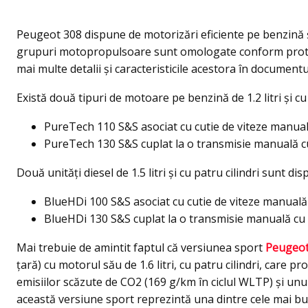
Peugeot 308 dispune de motorizări eficiente pe benzină ș
grupuri motopropulsoare sunt omologate conform protoc
mai multe detalii şi caracteristicile acestora în documentu
Există două tipuri de motoare pe benzină de 1.2 litri şi cu t
PureTech 110 S&S asociat cu cutie de viteze manual
PureTech 130 S&S cuplat la o transmisie manuală c
Două unități diesel de 1.5 litri şi cu patru cilindri sunt di
BlueHDi 100 S&S asociat cu cutie de viteze manuală 
BlueHDi 130 S&S cuplat la o transmisie manuală cu
Mai trebuie de amintit faptul că versiunea sport
Peugeot
țară) cu motorul său de 1.6 litri, cu patru cilindri, care
emisiilor scăzute de CO2 (169 g/km în ciclul WLTP) și un
această versiune sport reprezintă una dintre cele mai b