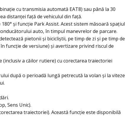
mbinație cu transmisia automată EAT8) sau până la 30
 distanței față de vehiculul din față.
180° și funcție Park Assist. Acest sistem măsoară spațiul
 conducătorului auto, în timpul manevrelor de parcare.
ctează pietonii și bicicliștii, pe timp de zi și pe timp de
în funcție de versiune) și avertizare privind riscul de
(inclusiv a căilor rutiere) cu corectarea traiectoriei
rului după o perioadă lungă petrecută la volan și la viteze
ui.
ări.
op, Sens Unic).
rectarea traiectoriei). Această funcție este disponibilă