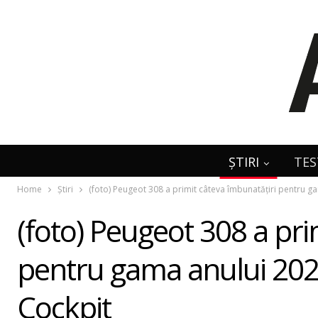
ȘTIRI
TES
Home
Știri
(foto) Peugeot 308 a primit câteva îmbunatățiri pentru ga
(foto) Peugeot 308 a pri
pentru gama anului 2020,
Cockpit