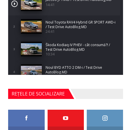
14:41
Noul Toyota RAV4 Hybrid GR SPORT AWD-i
/ Test Drive AutoBlog.MD
2
24:41
Škoda Kodiaq iV PHEV - cât consumă?! /
Test Drive AutoBlog.MD
3
10:34
Noul BYD ATTO 2 DM-i / Test Drive
AutoBlog.MD
4
17:35
Noul Mercedes-Benz S-Class facelift (S 580
REȚELE DE SOCIALIZARE
4MATIC V223) / Test Drive AutoBlog.MD
5
27:33
HAVAL H5 / Test Drive AutoBlog.MD
11:58
6