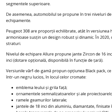
segmentele superioare.
De asemenea, automobilul se propune în trei niveluri de 
echipamente.
Peugeot 308 are proporții echilibrate, atât în versiunea ha
armonioase susțin un design robust și dinamic. În 2020, 
straturi.
Nivelul de echipare Allure propune jante Zircon de 16 inc
inci (dotare opțională, disponibilă în funcție de țară).
Versiunile vârf-de-gamă propun opțiunea Black pack, ce o
într-un negru lucios, în locul celor cromate:
emblema leului și grila față;
ornamentele semnalizatoarelor și ale proiectoarelor
ramele geamurilor laterale;
jantele de 18 inci din aluminiu, diamantate, finisate 