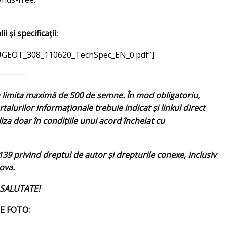
i şi specificaţii:
EUGEOT_308_110620_TechSpec_EN_0.pdf”]
n limita maximă de 500 de semne. În mod obligatoriu,
rtalurilor informaționale trebuie indicat și linkul direct
liza doar în condițiile unui acord încheiat cu
39 privind dreptul de autor și drepturile conexe, inclusiv
ova.
NT SALUTATE!
E FOTO: