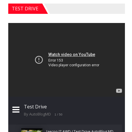
TEST DRIVE
Test Drive
By AutoBlogMD
1
/ 50
Jaecoo J7 AWD / Test Drive AutoBlog.MD