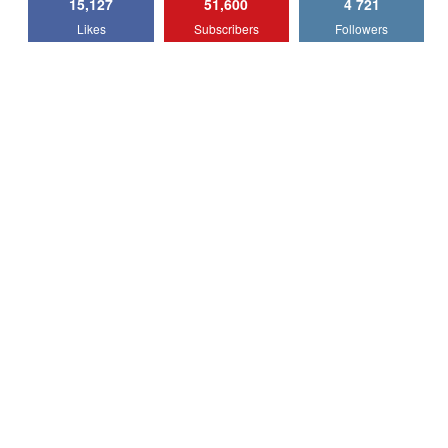
15,127
51,600
4 721
Lotus Emira Turbo SE / Test Drive
Likes
Subscribers
Followers
AutoBlog.MD
7
24:06
Noul Škoda Kodiaq RS / Test Drive
AutoBlog.MD în premieră națională
8
15:08
Noul Geely EX2 / Test Drive AutoBlog.MD
15:22
9
Mercedes-AMG E 53 HYBRID 4MATIC+ /
Test Drive AutoBlog.MD
10
16:27
Noul Volvo ES90 / Test Drive AutoBlog.MD
27:58
11
Noul MG HS / Test Drive AutoBlog.MD
16:48
12