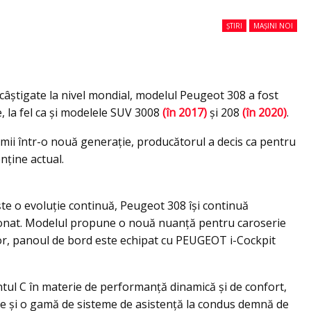
ȘTIRI
MAȘINI NOI
 câștigate la nivel mondial, modelul Peugeot 308 a fost
e, la fel ca și modelele SUV 3008
(în 2017)
și 208
(în 2020)
.
mii într-o nouă generaţie, producătorul a decis ca pentru
ţine actual.
e o evoluție continuă, Peugeot 308 își continuă
onat. Modelul propune o nouă nuanță pentru caroserie
rior, panoul de bord este echipat cu PEUGEOT i-Cockpit
l C în materie de performanță dinamică și de confort,
e și o gamă de sisteme de asistență la condus demnă de