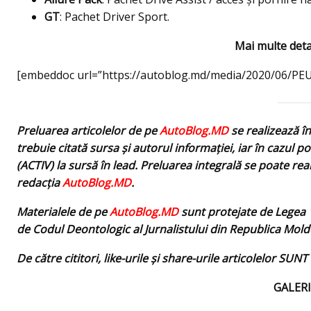
GT
: Pachet Driver Sport.
Mai multe detali
[embeddoc url=”https://autoblog.md/media/2020/06/P
Preluarea articolelor de pe
AutoBlog.MD
se realizează î
trebuie citată sursa și autorul informației, iar în cazul po
(ACTIV) la sursă în lead. Preluarea integrală se poate rea
redacţia
AutoBlog.MD
.
Materialele de pe
AutoBlog.MD
sunt protejate de Legea 1
de Codul Deontologic al Jurnalistului din Republica Mold
De către cititori, like-urile şi share-urile articolelor SU
GALERI