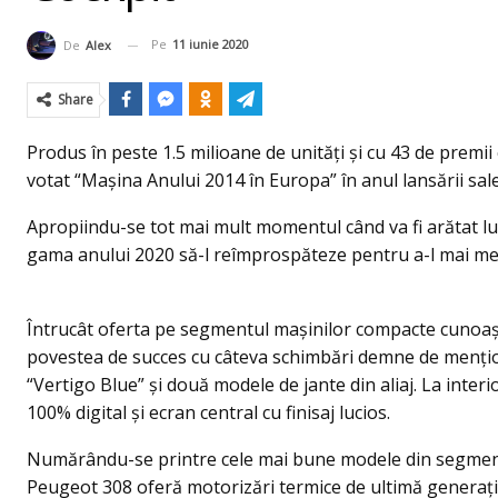
Pe
11 iunie 2020
De
Alex
Share
Produs în peste 1.5 milioane de unități și cu 43 de premii
votat “Mașina Anului 2014 în Europa” în anul lansării sal
Apropiindu-se tot mai mult momentul când va fi arătat lu
gama anului 2020 să-l reîmprospăteze pentru a-l mai men
Întrucât oferta pe segmentul maşinilor compacte cunoașt
povestea de succes cu câteva schimbări demne de menți
“Vertigo Blue” și două modele de jante din aliaj. La inte
100% digital și ecran central cu finisaj lucios.
Numărându-se printre cele mai bune modele din segmentu
Peugeot 308 oferă motorizări termice de ultimă generați