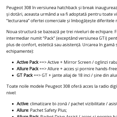
Peugeot 308 în versiunea hatchback și break inaugureaz
și dotări, aceasta urmând a va fi adoptată pentru toate v
“lecturarea” ofertei comerciale și îmbogățește diferitele 
Noua structură se bazează pe trei niveluri de echipare. Fi
intermediar numit “Pack” (exceptând versiunea GTi) pentru
plus de confort, estetică sau asistență. Urcarea în gamă 
echipamente):
Active Pack
==> Active + Mirror Screen / oglinzi rabat
Allure Pack
==> Allure + acces și pornire hands-free 
GT Pack
==> GT + jante aliaj de 18 inci / șine din 
Toate noile modele Peugeot 308 oferă acces la radio digit
nivel:
Active
: climatizare bi-zonă / pachet vizibilitate / asi
Allure
: Pachet Safety Plus;
Allure Pack
: Pachet Drive Assist / acces și pornire h