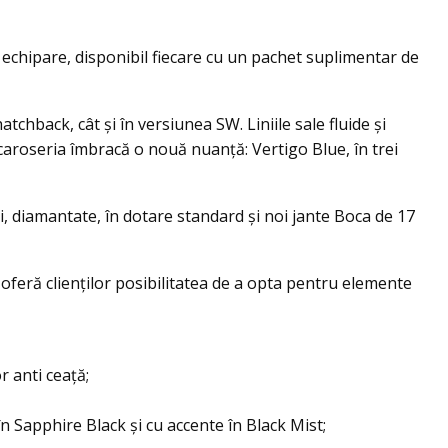
echipare, disponibil fiecare cu un pachet suplimentar de
tchback, cât și în versiunea SW. Liniile sale fluide și
caroseria îmbracă o nouă nuanță: Vertigo Blue, în trei
i, diamantate, în dotare standard și noi jante Boca de 17
feră clienților posibilitatea de a opta pentru elemente
 anti ceață;
în Sapphire Black şi cu accente în Black Mist;