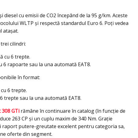
i diesel cu emisii de CO2 începând de la 95 g/km. Aceste
olului WLTP și respectă standardul Euro 6. Poţi vedea
l ataşat.
rei cilindri:
ă cu 6 trepte.
u 6 rapoarte sau la una automată EAT8.
sponibile în format:
cu 6 trepte.
 6 trepte sau la una automată EAT8.
 308 GTi
rămâne în continuare în catalog (în funcție de
 produce 263 CP și un cuplu maxim de 340 Nm. Grație
ui raport putere-greutate excelent pentru categoria sa,
une oferte din segment.