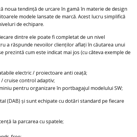
ă noua tendință de urcare în gamă în materie de design
iitoarele modele lansate de marcă. Acest lucru simplifică
niveluri de echipare.
ecare dintre ele poate fi completat de un nivel
 a răspunde nevoilor clienților aflați în căutarea unui
se prezintă cum este indicat mai jos (cu câteva exemple de
abile electric / proiectoare anti ceață;
/ cruise control adaptiv;
aluminiu pentru organizare în portbagajul modelului SW;
al (DAB) și sunt echipate cu dotări standard pe fiecare
stență la parcarea cu spatele;
ands-free;