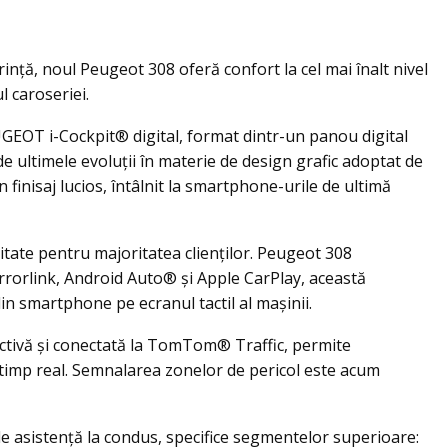
ință, noul Peugeot 308 oferă confort la cel mai înalt nivel
 caroseriei.
GEOT i-Cockpit® digital, format dintr-un panou digital
de ultimele evoluții în materie de design grafic adoptat de
 finisaj lucios, întâlnit la smartphone-urile de ultimă
itate pentru majoritatea clienților. Peugeot 308
irrorlink, Android Auto® și Apple CarPlay, această
din smartphone pe ecranul tactil al mașinii.
activă și conectată la TomTom® Traffic, permite
n timp real. Semnalarea zonelor de pericol este acum
 asistență la condus, specifice segmentelor superioare: