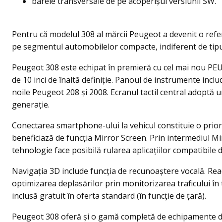
barele transversale de pe acoperişul versiunii SW.
Pentru că modelul 308 al mărcii Peugeot a devenit o refer
pe segmentul automobilelor compacte, indiferent de tipul
Peugeot 308 este echipat în premieră cu cel mai nou PEU
de 10 inci de înaltă definiție. Panoul de instrumente inclu
noile Peugeot 208 şi 2008. Ecranul tactil central adoptă un
generație.
Conectarea smartphone-ului la vehicul constituie o prior
beneficiază de funcția Mirror Screen. Prin intermediul M
tehnologie face posibilă rularea aplicațiilor compatibile 
Navigația 3D include funcția de recunoaștere vocală. Re
optimizarea deplasărilor prin monitorizarea traficului î
inclusă gratuit în oferta standard (în funcție de țară).
Peugeot 308 oferă şi o gamă completă de echipamente de