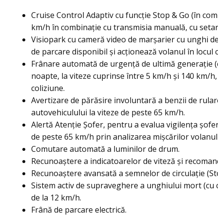
Cruise Control Adaptiv cu funcție Stop & Go (în co
km/h în combinație cu transmisia manuală, cu setarea
Visiopark cu cameră video de marșarier cu unghi de 
de parcare disponibil și acționează volanul în locul
Frânare automată de urgență de ultimă generație (dete
noapte, la viteze cuprinse între 5 km/h și 140 km/h, 
coliziune.
Avertizare de părăsire involuntară a benzii de rulare 
autovehiculului la viteze de peste 65 km/h.
Alertă Atenție Șofer, pentru a evalua vigilența șofe
de peste 65 km/h prin analizarea mișcărilor volanul
Comutare automată a luminilor de drum.
Recunoaștere a indicatoarelor de viteză și recomand
Recunoaștere avansată a semnelor de circulație (St
Sistem activ de supraveghere a unghiului mort (cu co
de la 12 km/h.
Frână de parcare electrică.