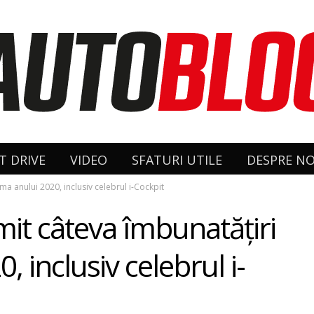
T DRIVE
VIDEO
SFATURI UTILE
DESPRE NO
ma anului 2020, inclusiv celebrul i-Cockpit
mit câteva îmbunatățiri
 inclusiv celebrul i-