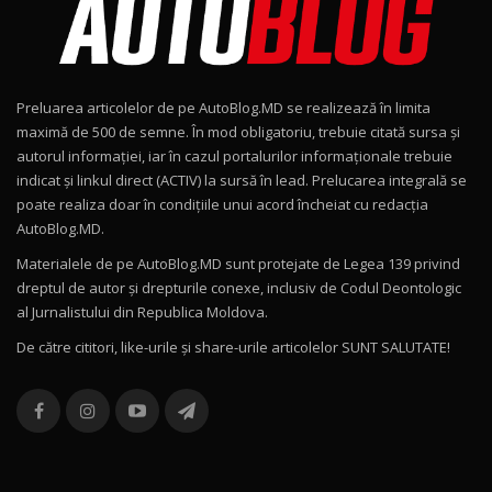
Noul Geely EX2 / Test Drive AutoBlog.MD
15:22
9
Preluarea articolelor de pe AutoBlog.MD se realizează în limita
Mercedes-AMG E 53 HYBRID 4MATIC+ / Test
maximă de 500 de semne. În mod obligatoriu, trebuie citată sursa și
Drive AutoBlog.MD
10
autorul informației, iar în cazul portalurilor informaționale trebuie
16:27
indicat și linkul direct (ACTIV) la sursă în lead. Prelucarea integrală se
poate realiza doar în condițiile unui acord încheiat cu redacţia
Noul Volvo ES90 / Test Drive AutoBlog.MD
AutoBlog.MD.
27:58
11
Materialele de pe AutoBlog.MD sunt protejate de Legea 139 privind
dreptul de autor și drepturile conexe, inclusiv de Codul Deontologic
Noul MG HS / Test Drive AutoBlog.MD
al Jurnalistului din Republica Moldova.
16:48
12
De către cititori, like-urile şi share-urile articolelor SUNT SALUTATE!
ROX 01: Test drive cu noul SUV chinezesc care
combină aventura cu luxul / AutoBlog.MD
13
36:08
ZEEKR 9X în Moldova: Am condus gigantul
chinez care face lumea să se întoarcă după el
14