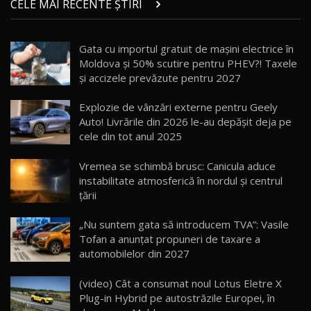
CELE MAI RECENTE ȘTIRI
17:27
/ AutoBlog.MD
Noua Mazda CX-5 / Test Drive AutoBlog.MD
Gata cu importul gratuit de mașini electrice în
14:37
15
Moldova și 50% scutire pentru PHEV?! Taxele
și accizele prevăzute pentru 2027
Cum merge? Škoda Octavia 4×4 DSG facelift //
AutoBlogMD
Explozie de vânzări externe pentru Geely
16
13:10
Auto! Livrările din 2026 le-au depășit deja pe
cele din tot anul 2025
Lotus Eletre R / Test Drive AutoBlog.MD
20:06
17
Vremea se schimbă brusc: Canicula aduce
instabilitate atmosferică în nordul și centrul
țării
Va fi modelul nr.1 BYD în Moldova? BYD Seal U
DM-i / Test Drive AutoBlog.MD
18
„Nu suntem gata să introducem TVA”: Vasile
30:08
Tofan a anunțat propuneri de taxare a
automobilelor din 2027
Noul Geely EX5 EM-i care a cucerit Moldova
înainte să ajungă în showroom / Test Drive
19
23:36
AutoBlog.MD
(video) Cât a consumat noul Lotus Eletre X
Plug-in Hybrid pe autostrăzile Europei, în