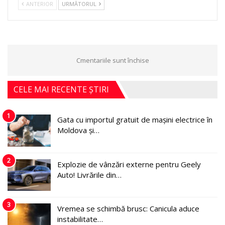
ANTERIOR
URMĂTORUL
Cmentariile sunt închise
CELE MAI RECENTE ȘTIRI
1
Gata cu importul gratuit de mașini electrice în
Moldova și…
2
Explozie de vânzări externe pentru Geely
Auto! Livrările din…
3
Vremea se schimbă brusc: Canicula aduce
instabilitate…