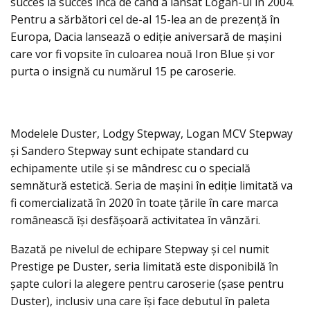
succes la succes încă de când a lansat Logan-ul în 2004.
Pentru a sărbători cel de-al 15-lea an de prezență în
Europa, Dacia lansează o ediție aniversară de maşini
care vor fi vopsite în culoarea nouă Iron Blue şi vor
purta o insignă cu numărul 15 pe caroserie.
Modelele Duster, Lodgy Stepway, Logan MCV Stepway
și Sandero Stepway sunt echipate standard cu
echipamente utile și se mândresc cu o specială
semnătură estetică. Seria de maşini în ediţie limitată va
fi comercializată în 2020 în toate țările în care marca
românească îşi desfăşoară activitatea în vânzări.
Bazată pe nivelul de echipare Stepway și cel numit
Prestige pe Duster, seria limitată este disponibilă în
șapte culori la alegere pentru caroserie (șase pentru
Duster), inclusiv una care îşi face debutul în paleta