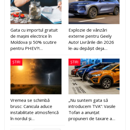
Gata cu importul gratuit
Explozie de vânzări
de mașini electrice în
externe pentru Geely
Moldova și 50% scutire
Auto! Livrările din 2026
pentru PHEV?!…
le-au depășit deja…
ȘTIRI
ȘTIRI
Vremea se schimbă
„Nu suntem gata să
brusc: Canicula aduce
introducem TVA”: Vasile
instabilitate atmosferică
Tofan a anunțat
în nordul și…
propuneri de taxare a…