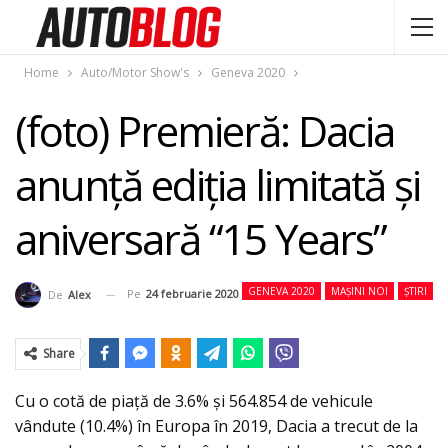
Home
Auto/Motor Show's
Geneva 2020
(foto) Premieră: Dacia
anunţă ediţia limitată şi
aniversară “15 Years”
GENEVA 2020
MAȘINI NOI
ȘTIRI
Pe
24 februarie 2020
De
Alex
Share
Cu o cotă de piață de 3.6% și 564.854 de vehicule
vândute (10.4%) în Europa în 2019, Dacia a trecut de la