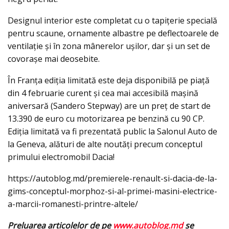
Designul interior este completat cu o tapițerie specială
pentru scaune, ornamente albastre pe deflectoarele de
ventilaţie şi în zona mânerelor uşilor, dar şi un set de
covoraşe mai deosebite.
În Franţa ediţia limitată este deja disponibilă pe piaţă
din 4 februarie curent şi cea mai accesibilă maşină
aniversară (Sandero Stepway) are un preţ de start de
13.390 de euro cu motorizarea pe benzină cu 90 CP.
Ediţia limitată va fi prezentată public la Salonul Auto de
la Geneva, alături de alte noutăţi precum conceptul
primului electromobil Dacia!
https://autoblog.md/premierele-renault-si-dacia-de-la-
gims-conceptul-morphoz-si-al-primei-masini-electrice-
a-marcii-romanesti-printre-altele/
Preluarea articolelor de pe
www.autoblog.md
se