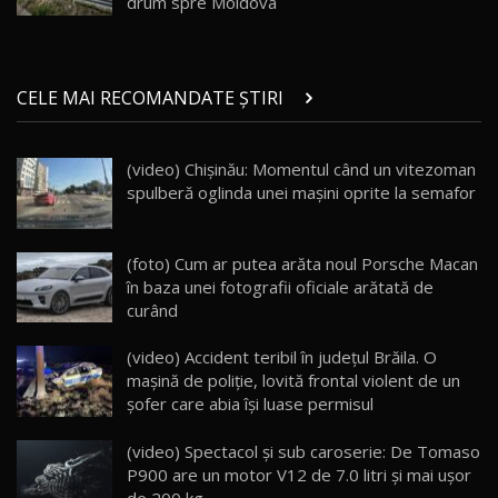
Noul ZEEKR 7X / Test Drive AutoBlog.MD
drum spre Moldova
29:08
20
Micul BYD Dolphin Surf / Test Drive
CELE MAI RECOMANDATE ȘTIRI
AutoBlog.MD
21
16:59
(video) Chişinău: Momentul când un vitezoman
Noua Mazda 6e / Test Drive AutoBlog.MD
spulberă oglinda unei maşini oprite la semafor
26:59
22
Lynk & Co 01 / Test Drive AutoBlog.MD
(foto) Cum ar putea arăta noul Porsche Macan
25:19
23
în baza unei fotografii oficiale arătată de
curând
ZEEKR 009: Cel mai Performant și Confortabil
(video) Accident teribil în județul Brăila. O
Van Electric Testat în Moldova / AutoBlog.MD
24
mașină de poliție, lovită frontal violent de un
26:38
șofer care abia își luase permisul
Land Rover Defender OCTA Edition One: Cel
(video) Spectacol și sub caroserie: De Tomaso
mai Exclusiv și Puternic Defender Testat în
25
32:21
Moldova
P900 are un motor V12 de 7.0 litri și mai ușor