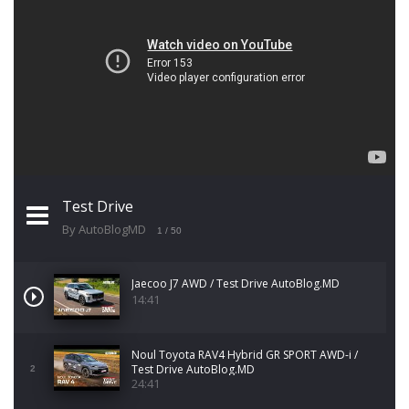
Test Drive
By AutoBlogMD
1
/ 50
Jaecoo J7 AWD / Test Drive AutoBlog.MD
14:41
Noul Toyota RAV4 Hybrid GR SPORT AWD-i /
Test Drive AutoBlog.MD
2
24:41