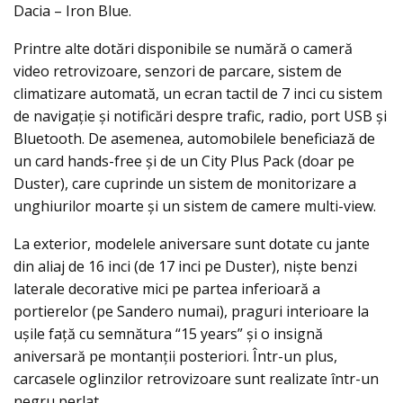
Dacia – Iron Blue.
Printre alte dotări disponibile se numără o cameră
video retrovizoare, senzori de parcare, sistem de
climatizare automată, un ecran tactil de 7 inci cu sistem
de navigaţie şi notificări despre trafic, radio, port USB şi
Bluetooth. De asemenea, automobilele beneficiază de
un card hands-free și de un City Plus Pack (doar pe
Duster), care cuprinde un sistem de monitorizare a
unghiurilor moarte și un sistem de camere multi-view.
La exterior, modelele aniversare sunt dotate cu jante
din aliaj de 16 inci (de 17 inci pe Duster), nişte benzi
laterale decorative mici pe partea inferioară a
portierelor (pe Sandero numai), praguri interioare la
uşile faţă cu semnătura “15 years” și o insignă
aniversară pe montanţii posteriori. Într-un plus,
carcasele oglinzilor retrovizoare sunt realizate într-un
negru perlat.