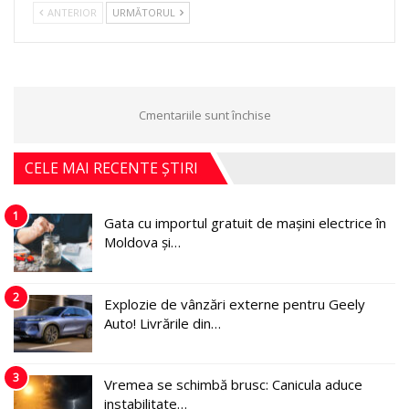
ANTERIOR
URMĂTORUL
Cmentariile sunt închise
CELE MAI RECENTE ȘTIRI
1
Gata cu importul gratuit de mașini electrice în
Moldova și…
2
Explozie de vânzări externe pentru Geely
Auto! Livrările din…
3
Vremea se schimbă brusc: Canicula aduce
instabilitate…