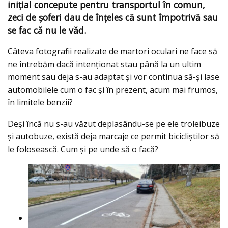
iniţial concepute pentru transportul în comun,
zeci de şoferi dau de înţeles că sunt împotrivă sau
se fac că nu le văd.
Câteva fotografii realizate de martori oculari ne face să
ne întrebăm dacă intenționat stau până la un ultim
moment sau deja s-au adaptat şi vor continua să-şi lase
automobilele cum o fac şi în prezent, acum mai frumos,
în limitele benzii?
Deşi încă nu s-au văzut deplasându-se pe ele troleibuze
şi autobuze, există deja marcaje ce permit bicicliştilor să
le folosească. Cum şi pe unde să o facă?