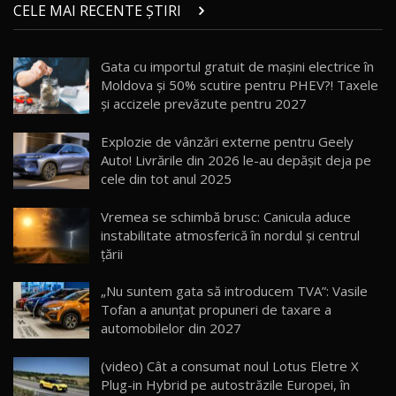
chinez care face lumea să se întoarcă după el
14
CELE MAI RECENTE ȘTIRI
17:27
/ AutoBlog.MD
Noua Mazda CX-5 / Test Drive AutoBlog.MD
Gata cu importul gratuit de mașini electrice în
14:37
15
Moldova și 50% scutire pentru PHEV?! Taxele
și accizele prevăzute pentru 2027
Cum merge? Škoda Octavia 4×4 DSG facelift //
AutoBlogMD
Explozie de vânzări externe pentru Geely
16
13:10
Auto! Livrările din 2026 le-au depășit deja pe
cele din tot anul 2025
Lotus Eletre R / Test Drive AutoBlog.MD
20:06
17
Vremea se schimbă brusc: Canicula aduce
instabilitate atmosferică în nordul și centrul
țării
Va fi modelul nr.1 BYD în Moldova? BYD Seal U
DM-i / Test Drive AutoBlog.MD
18
„Nu suntem gata să introducem TVA”: Vasile
30:08
Tofan a anunțat propuneri de taxare a
automobilelor din 2027
Noul Geely EX5 EM-i care a cucerit Moldova
înainte să ajungă în showroom / Test Drive
19
23:36
AutoBlog.MD
(video) Cât a consumat noul Lotus Eletre X
Plug-in Hybrid pe autostrăzile Europei, în