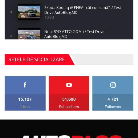
Škoda Kodiaq iV PHEV - cât consumă?! / Test
Drive AutoBlog.MD
3
10:34
Noul BYD ATTO 2 DM-i / Test Drive
AutoBlog.MD
4
17:35
Noul Mercedes-Benz S-Class facelift (S 580
REȚELE DE SOCIALIZARE
4MATIC V223) / Test Drive AutoBlog.MD
5
27:33
HAVAL H5 / Test Drive AutoBlog.MD
11:58
6
15,127
51,600
4 721
Lotus Emira Turbo SE / Test Drive
Likes
Subscribers
Followers
AutoBlog.MD
7
24:06
Noul Škoda Kodiaq RS / Test Drive
AutoBlog.MD în premieră națională
8
15:08