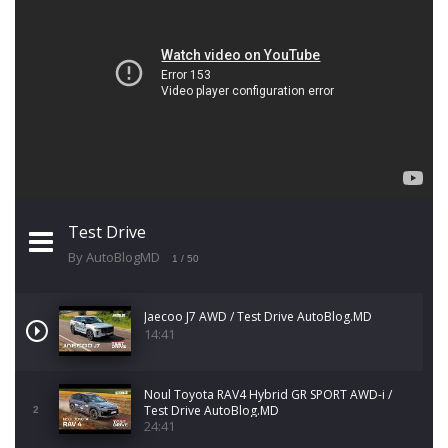
Test Drive
By AutoBlogMD
1
/ 50
Jaecoo J7 AWD / Test Drive AutoBlog.MD
14:41
Noul Toyota RAV4 Hybrid GR SPORT AWD-i /
Test Drive AutoBlog.MD
2
24:41