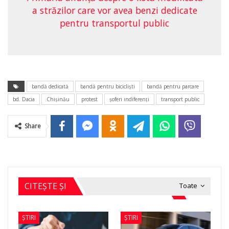
a străzilor care vor avea benzi dedicate
pentru transportul public
bandă dedicată
bandă pentru biciclişti
bandă pentru parcare
bd. Dacia
Chişinău
protest
şoferi indiferenţi
transport public
Share
CITEȘTE ȘI
Toate
ȘTIRI
ȘTIRI