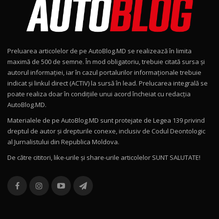
Noul Geely EX2 / Test Drive AutoBlog.MD
15:22
9
Preluarea articolelor de pe AutoBlog.MD se realizează în limita
Mercedes-AMG E 53 HYBRID 4MATIC+ / Test
maximă de 500 de semne. În mod obligatoriu, trebuie citată sursa și
Drive AutoBlog.MD
10
autorul informației, iar în cazul portalurilor informaționale trebuie
16:27
indicat și linkul direct (ACTIV) la sursă în lead. Prelucarea integrală se
poate realiza doar în condițiile unui acord încheiat cu redacţia
Noul Volvo ES90 / Test Drive AutoBlog.MD
AutoBlog.MD.
27:58
11
Materialele de pe AutoBlog.MD sunt protejate de Legea 139 privind
dreptul de autor și drepturile conexe, inclusiv de Codul Deontologic
Noul MG HS / Test Drive AutoBlog.MD
al Jurnalistului din Republica Moldova.
16:48
12
De către cititori, like-urile şi share-urile articolelor SUNT SALUTATE!
ROX 01: Test drive cu noul SUV chinezesc care
combină aventura cu luxul / AutoBlog.MD
13
36:08
ZEEKR 9X în Moldova: Am condus gigantul