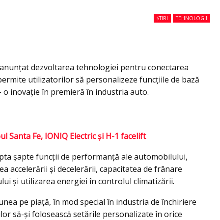
ȘTIRI
TEHNOLOGII
 anunțat dezvoltarea tehnologiei pentru conectarea
ermite utilizatorilor să personalizeze funcțiile de bază
o inovație în premieră în industria auto.
 Santa Fe, IONIQ Electric şi H-1 facelift
apta șapte funcții de performanță ale automobilului,
a accelerării și decelerării, capacitatea de frânare
i și utilizarea energiei în controlul climatizării.
nea pe piață, în mod special în industria de închiriere
or să-și folosească setările personalizate în orice