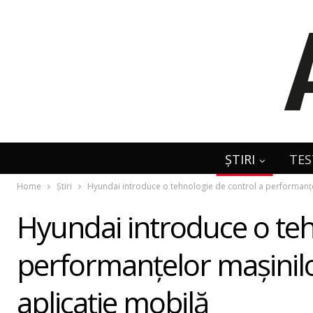
ȘTIRI
TES
Home
Știri
Hyundai introduce o tehnologie de control a performanţel
Hyundai introduce o teh
performanţelor maşinilor
aplicaţie mobilă