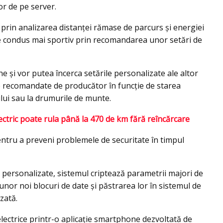
or de pe server.
ă prin analizarea distanței rămase de parcurs și energiei
de condus mai sportiv prin recomandarea unor setări de
ine și vor putea încerca setările personalizate ale altor
ile recomandate de producător în funcție de starea
lui sau la drumurile de munte.
ctric poate rula până la 470 de km fără reîncărcare
tru a preveni problemele de securitate în timpul
or personalizate, sistemul criptează parametrii majori de
unor noi blocuri de date și păstrarea lor în sistemul de
zată.
ectrice printr-o aplicație smartphone dezvoltată de