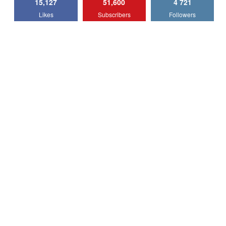
15,127
51,600
4 721
Lotus Emira Turbo SE / Test Drive
Likes
Subscribers
Followers
AutoBlog.MD
7
24:06
Noul Škoda Kodiaq RS / Test Drive
AutoBlog.MD în premieră națională
8
15:08
Noul Geely EX2 / Test Drive AutoBlog.MD
15:22
9
Mercedes-AMG E 53 HYBRID 4MATIC+ /
Test Drive AutoBlog.MD
10
16:27
Noul Volvo ES90 / Test Drive AutoBlog.MD
27:58
11
Noul MG HS / Test Drive AutoBlog.MD
16:48
12