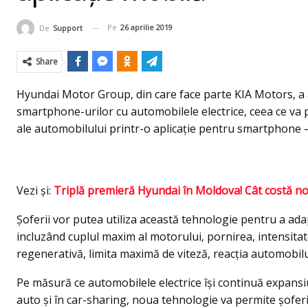
Pe
26 aprilie 2019
De
Support
Share
Hyundai Motor Group, din care face parte KIA Motors, a
smartphone-urilor cu automobilele electrice, ceea ce va p
ale automobilului printr-o aplicație pentru smartphone – 
Vezi şi:
Triplă premieră Hyundai în Moldova! Cât costă noul
Șoferii vor putea utiliza această tehnologie pentru a ad
incluzând cuplul maxim al motorului, pornirea, intensitate
regenerativă, limita maximă de viteză, reacţia automobilulu
Pe măsură ce automobilele electrice își continuă expansiu
auto și în car-sharing, noua tehnologie va permite șoferil