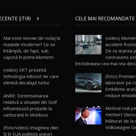
RECENTE ȘTIRI
CELE MAI RECOMANDATE 
Mai este nevoie de rodaj la
(video) Momen
mașinile moderne? Ce se
accident frontal
întâmplă, de fapt, sub
De ce ieșirea 
capotă în primii kilometri
contrasens es
întotdeauna cea mai rea deci
(video) SRT prezintă
tehnologia eBoost Air care
(foto) Premier
elimină decalajul turbo
laborator pe r
Emblème arată
reduse emisiil
ANRE: Detensionarea
relativă a situației din Golf
Motivul real p
influențează prețurile la
Herbert Diess 
carburanți în Moldova
înlăturat de l
Volkswagen G
(foto/video) Imaginea zilei:
Și în SUA polițiștii uneori