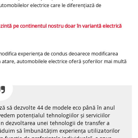
utomobilelor electrice care le diferențiază de
intă pe continentul nostru doar în variantă electrică
 modifica experiența de condus deoarece modificarea
 atare, automobilele electrice oferă șoferilor mai multă
ă să dezvolte 44 de modele eco până în anul
edem potențialul tehnologiilor și serviciilor
n dezvoltarea unei tehnologii de transfer a
răduim să îmbunătățim experiența utilizatorilor