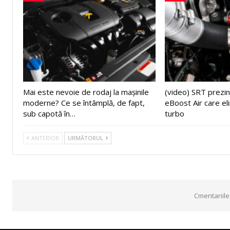
Mai este nevoie de rodaj la mașinile
(video) SRT prezin
moderne? Ce se întâmplă, de fapt,
eBoost Air care el
sub capotă în…
turbo
ANTERIOR
URMĂTORUL
Cmentariile