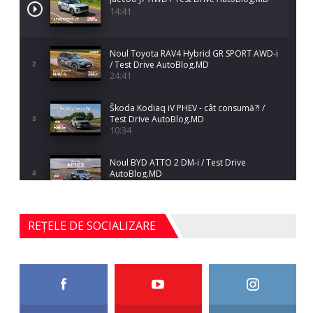
14:41
Noul Toyota RAV4 Hybrid GR SPORT AWD-i
/ Test Drive AutoBlog.MD
2
24:41
Škoda Kodiaq iV PHEV - cât consumă?! /
Test Drive AutoBlog.MD
3
10:34
Noul BYD ATTO 2 DM-i / Test Drive
AutoBlog.MD
4
17:35
Noul Mercedes-Benz S-Class facelift (S 580
REȚELE DE SOCIALIZARE
4MATIC V223) / Test Drive AutoBlog.MD
5
27:33
HAVAL H5 / Test Drive AutoBlog.MD
11:58
6