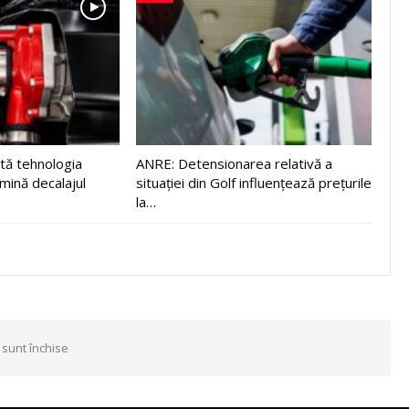
tă tehnologia
ANRE: Detensionarea relativă a
imină decalajul
situației din Golf influențează prețurile
la…
 sunt închise