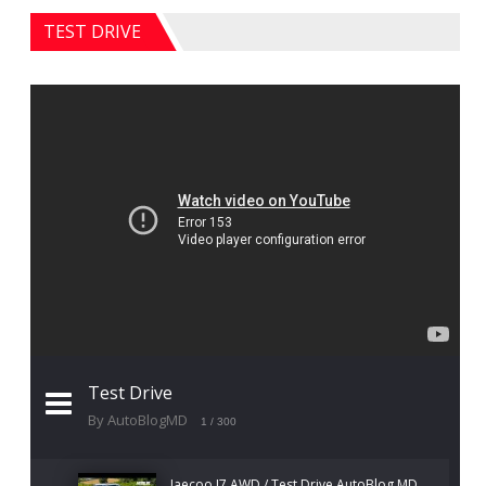
TEST DRIVE
Test Drive
By AutoBlogMD
1
/ 300
Jaecoo J7 AWD / Test Drive AutoBlog.MD