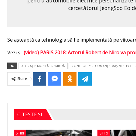
pentru automobile electrice personalizate în
cercetătorul JeongSoo Eo d
Se așteaptă ca tehnologia să fie implementată pe viitoar
Vezi şi:
(video) PARIS 2018: Actorul Robert de Niro va pro
APLICAŢIE MOBILĂ PREMIERĂ
CONTROL PERFORMANŢE MAŞINI ELECTRI
Share
CITEȘTE ȘI
ȘTIRI
ȘTIRI