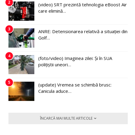
2
(video) SRT prezintă tehnologia eBoost Air
care elimină…
3
ANRE: Detensionarea relativă a situației din
Golf…
4
(foto/video) Imaginea zilei: Și în SUA
polițiștii uneori…
5
(update) Vremea se schimbă brusc:
Canicula aduce…
ÎNCARCĂ MAI MULTE ARTICOLE