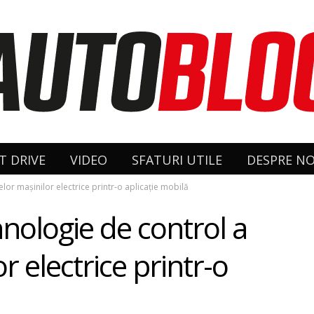
T DRIVE
VIDEO
SFATURI UTILE
DESPRE NO
or maşinilor electrice printr-o aplicaţie mobilă
nologie de control a
 electrice printr-o