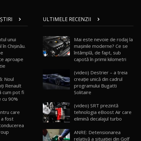
30:08
ȘTIRI
ULTIMELE RECENZII
Noul Geely EX5 EM-i care a cucerit
Moldova înainte să ajungă în showroom /
19
23:36
Test Drive AutoBlog.MD
tul unui
Mai este nevoie de rodaj la
Noul ZEEKR 7X / Test Drive AutoBlog.MD
 în Chișinău.
mașinile moderne? Ce se
29:08
20
pe
întâmplă, de fapt, sub
te aproape
capotă în primii kilometri
zie
Micul BYD Dolphin Surf / Test Drive
(video) Destrier – a treia
AutoBlog.MD
21
16:59
ă: Noul
creație unică din cadrul
oți Renault
programului Bugatti
 cum pot fi
Solitaire
Noua Mazda 6e / Test Drive AutoBlog.MD
26:59
22
e cu 90%
(video) SRT prezintă
entru care
tehnologia eBoost Air care
Lynk & Co 01 / Test Drive AutoBlog.MD
a fost
elimină decalajul turbo
25:19
23
a conducerea
roup
ANRE: Detensionarea
relativă a situației din Golf