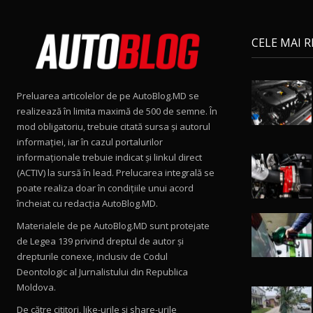
CELE MAI 
Preluarea articolelor de pe AutoBlog.MD se
realizează în limita maximă de 500 de semne. În
mod obligatoriu, trebuie citată sursa și autorul
informației, iar în cazul portalurilor
informaționale trebuie indicat și linkul direct
(ACTIV) la sursă în lead. Prelucarea integrală se
poate realiza doar în condițiile unui acord
încheiat cu redacţia AutoBlog.MD.
Materialele de pe AutoBlog.MD sunt protejate
de Legea 139 privind dreptul de autor și
drepturile conexe, inclusiv de Codul
Deontologic al Jurnalistului din Republica
Moldova.
De către cititori, like-urile şi share-urile