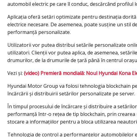
automobil electric pe care îl conduc, descărcând profilul l
Aplicația oferă setări optimizate pentru destinația dorit
electrice necesare. De asemenea, poate susține un stil 
performanță personalizate.
Utilizatorii vor putea distribui setările personalizate onl
utilizatori. Clienții vor putea aplica, de asemenea, setăr
drumurilor, de la drumurile de țară până în centrul orașu
Vezi şi:
(video) Premieră mondială: Noul Hyundai Kona Ele
Hyundai Motor Group va folosi tehnologia blockchain pen
încărcării și distribuirii setărilor personalizate pe server.
În timpul procesului de încărcare și distribuire a setăril
performanță într-o rețea de tip blockchain, prin crearea 
stocare a informațiilor pentru a bloca utilizarea neautori
Tehnologia de control a performanțelor automobilelor el