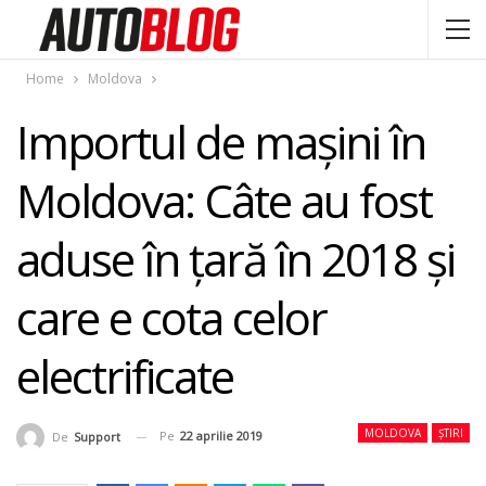
Home
Moldova
Importul de maşini în
Moldova: Câte au fost
aduse în ţară în 2018 şi
care e cota celor
electrificate
MOLDOVA
ȘTIRI
Pe
22 aprilie 2019
De
Support