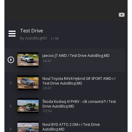
Test Drive
By AutoBlogMD
1
/ 50
Jaecoo J7 AWD / Test Drive AutoBlog.MD
14:41
Noul Toyota RAV4 Hybrid GR SPORT AWD-i /
Test Drive AutoBlog.MD
2
24:41
Škoda Kodiaq iV PHEV - cât consumă?! / Test
Drive AutoBlog.MD
3
10:34
Noul BYD ATTO 2 DM-i / Test Drive
AutoBlog.MD
4