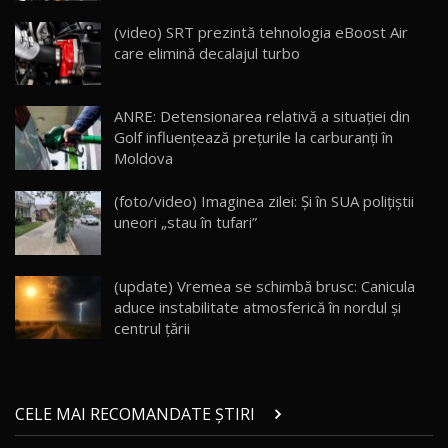
Cum merge? Škoda Octavia 4×4 DSG facelift //
AutoBlogMD
(video) SRT prezintă tehnologia eBoost Air
16
13:10
care elimină decalajul turbo
Lotus Eletre R / Test Drive AutoBlog.MD
20:06
17
ANRE: Detensionarea relativă a situației din
Golf influențează prețurile la carburanți în
Moldova
Va fi modelul nr.1 BYD în Moldova? BYD Seal U
DM-i / Test Drive AutoBlog.MD
18
(foto/video) Imaginea zilei: Și în SUA polițiștii
30:08
uneori „stau în tufari”
Noul Geely EX5 EM-i care a cucerit Moldova
înainte să ajungă în showroom / Test Drive
19
23:36
AutoBlog.MD
(update) Vremea se schimbă brusc: Canicula
aduce instabilitate atmosferică în nordul și
Noul ZEEKR 7X / Test Drive AutoBlog.MD
centrul țării
29:08
20
Micul BYD Dolphin Surf / Test Drive
CELE MAI RECOMANDATE ȘTIRI
AutoBlog.MD
21
16:59