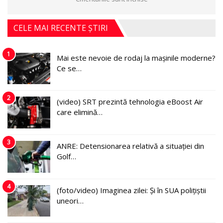
CELE MAI RECENTE ȘTIRI
1
Mai este nevoie de rodaj la mașinile moderne?
Ce se…
2
(video) SRT prezintă tehnologia eBoost Air
care elimină…
3
ANRE: Detensionarea relativă a situației din
Golf…
4
(foto/video) Imaginea zilei: Și în SUA polițiștii
uneori…