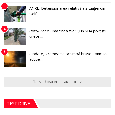
3
ANRE: Detensionarea relativă a situației din
Golf…
4
(foto/video) Imaginea zilei: Și în SUA polițiștii
uneori…
5
(update) Vremea se schimbă brusc: Canicula
aduce…
ÎNCARCĂ MAI MULTE ARTICOLE
TEST DRIVE