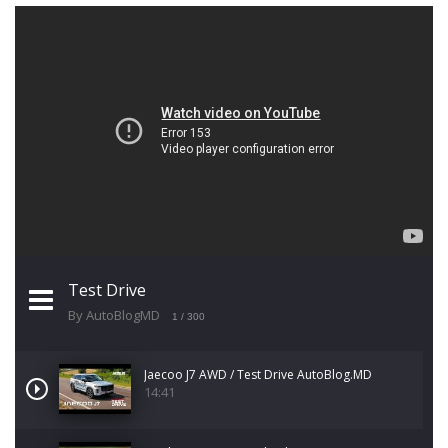
Test Drive
By AutoBlogMD
1
/ 300
Jaecoo J7 AWD / Test Drive AutoBlog.MD
14:41