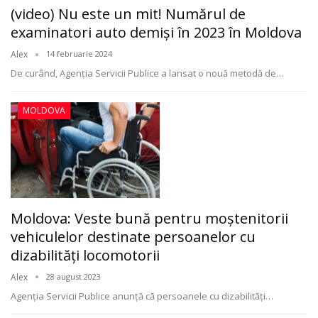
(video) Nu este un mit! Numărul de
examinatori auto demiși în 2023 în Moldova
Alex
14 februarie 2024
De curând, Agenția Servicii Publice a lansat o nouă metodă de
…
MOLDOVA
Moldova: Veste bună pentru moștenitorii
vehiculelor destinate persoanelor cu
dizabilități locomotorii
Alex
28 august 2023
Agenţia Servicii Publice anunţă că persoanele cu dizabilități
…