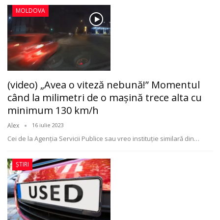
MOLDOVA
(video) „Avea o viteză nebună!” Momentul
când la milimetri de o mașină trece alta cu
minimum 130 km/h
Alex
16 iulie 2023
Cei de la Agenția Servicii Publice sau vreo instituție similară din
…
ȘTIRI