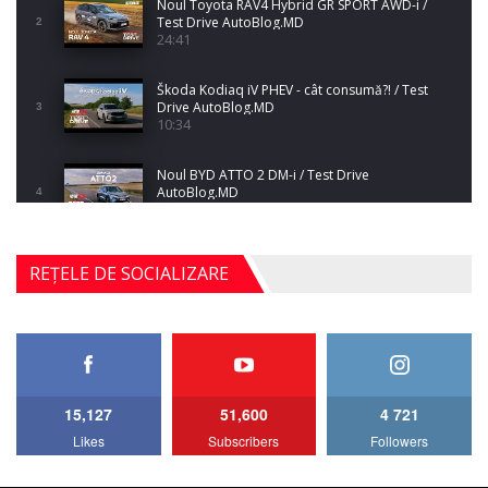
Noul Toyota RAV4 Hybrid GR SPORT AWD-i /
Test Drive AutoBlog.MD
2
24:41
Škoda Kodiaq iV PHEV - cât consumă?! / Test
Drive AutoBlog.MD
3
10:34
Noul BYD ATTO 2 DM-i / Test Drive
AutoBlog.MD
4
17:35
Noul Mercedes-Benz S-Class facelift (S 580
REȚELE DE SOCIALIZARE
4MATIC V223) / Test Drive AutoBlog.MD
5
27:33
HAVAL H5 / Test Drive AutoBlog.MD
11:58
6
15,127
51,600
4 721
Lotus Emira Turbo SE / Test Drive
Likes
Subscribers
Followers
AutoBlog.MD
7
24:06