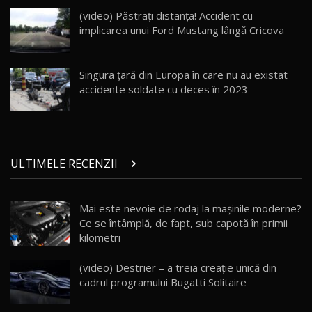
Land Rover Defender OCTA Edition One: Cel
(video) Păstraţi distanţa! Accident cu
mai Exclusiv și Puternic Defender Testat în
25
32:21
Moldova
implicarea unui Ford Mustang lângă Cricova
Porsche 911 Spirit 70 / Test Drive
AutoBlog.MD
26
Singura țară din Europa în care nu au existat
10:57
accidente soldate cu deces în 2023
Test Drive: Noile modele FENDT! Cum e să
conduci un tractor?!
27
22:49
ULTIMELE RECENZII
Noul Geely Monjaro 2025! Mai ieftin și mai
dotat / Test Drive AutoBlog.MD
28
23:05
Mai este nevoie de rodaj la mașinile moderne?
Ce se întâmplă, de fapt, sub capotă în primii
ZEEKR 9X - PRIMUL TEST DRIVE ÎN ROMÂNĂ!
CUM SE CONDUCE?
29
kilometri
33:40
(video) Destrier – a treia creație unică din
Primele impresii despre BYD Seal U DM-i,
cadrul programului Bugatti Solitaire
Sealion 7 și Seal 5 DM-i / Test Drive
30
10:58
AutoBlog.MD