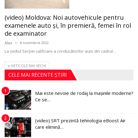
(video) Moldova: Noi autovehicule pentru
examenele auto şi, în premieră, femei în rol
de examinator
Alex
8 noiembrie 2022
La sediul Secției calificare a conducătorilor auto din cadrul
…
ARTICOLE MAI VECHI
CELE MAI RECENTE ȘTIRI
1
Mai este nevoie de rodaj la mașinile moderne?
Ce se…
2
(video) SRT prezintă tehnologia eBoost Air
care elimină…