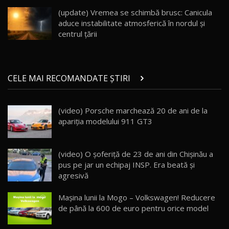
înainte să ajungă în showroom / Test Drive
19
23:36
AutoBlog.MD
(update) Vremea se schimbă brusc: Canicula
aduce instabilitate atmosferică în nordul și
Noul ZEEKR 7X / Test Drive AutoBlog.MD
centrul țării
29:08
20
Micul BYD Dolphin Surf / Test Drive
CELE MAI RECOMANDATE ȘTIRI
AutoBlog.MD
21
16:59
(video) Porsche marchează 20 de ani de la
Noua Mazda 6e / Test Drive AutoBlog.MD
apariţia modelului 911 GT3
26:59
22
Lynk & Co 01 / Test Drive AutoBlog.MD
(video) O şoferiţă de 23 de ani din Chişinău a
25:19
23
pus pe jar un echipaj INSP. Era beată şi
agresivă
ZEEKR 009: Cel mai Performant și Confortabil
Mașina lunii la Mogo – Volkswagen! Reducere
Van Electric Testat în Moldova / AutoBlog.MD
24
de până la 600 de euro pentru orice model
26:38