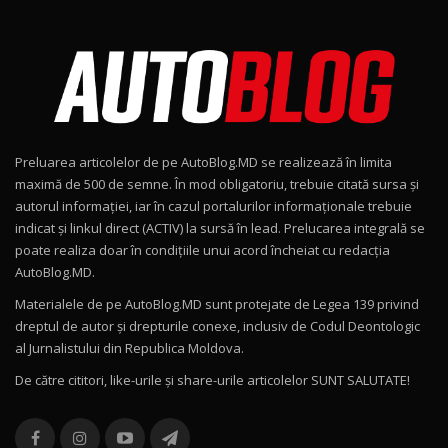
Noul Škoda Kodiaq RS / Test Drive
AutoBlog.MD în premieră națională
8
15:08
Noul Geely EX2 / Test Drive AutoBlog.MD
15:22
9
Preluarea articolelor de pe AutoBlog.MD se realizează în limita
Mercedes-AMG E 53 HYBRID 4MATIC+ / Test
maximă de 500 de semne. În mod obligatoriu, trebuie citată sursa și
Drive AutoBlog.MD
10
autorul informației, iar în cazul portalurilor informaționale trebuie
16:27
indicat și linkul direct (ACTIV) la sursă în lead. Prelucarea integrală se
poate realiza doar în condițiile unui acord încheiat cu redacţia
Noul Volvo ES90 / Test Drive AutoBlog.MD
AutoBlog.MD.
27:58
11
Materialele de pe AutoBlog.MD sunt protejate de Legea 139 privind
dreptul de autor și drepturile conexe, inclusiv de Codul Deontologic
Noul MG HS / Test Drive AutoBlog.MD
al Jurnalistului din Republica Moldova.
16:48
12
De către cititori, like-urile şi share-urile articolelor SUNT SALUTATE!
ROX 01: Test drive cu noul SUV chinezesc care
combină aventura cu luxul / AutoBlog.MD
13
36:08