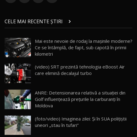
ZEEKR 9X în Moldova: Am condus gigantul
chinez care face lumea să se întoarcă după el
14
CELE MAI RECENTE ȘTIRI
17:27
/ AutoBlog.MD
Noua Mazda CX-5 / Test Drive AutoBlog.MD
Mai este nevoie de rodaj la mașinile moderne?
14:37
15
Ce se întâmplă, de fapt, sub capotă în primii
kilometri
Cum merge? Škoda Octavia 4×4 DSG facelift //
AutoBlogMD
(video) SRT prezintă tehnologia eBoost Air
16
13:10
care elimină decalajul turbo
Lotus Eletre R / Test Drive AutoBlog.MD
20:06
17
ANRE: Detensionarea relativă a situației din
Golf influențează prețurile la carburanți în
Moldova
Va fi modelul nr.1 BYD în Moldova? BYD Seal U
DM-i / Test Drive AutoBlog.MD
18
(foto/video) Imaginea zilei: Și în SUA polițiștii
30:08
uneori „stau în tufari”
Noul Geely EX5 EM-i care a cucerit Moldova