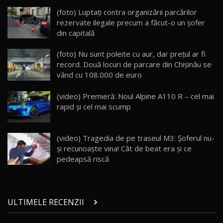
Lynk & Co 01 / Test Drive AutoBlog.MD
(foto) Luptați contra organizării parcărilor
25:19
23
rezervate ilegale precum a făcut-o un şofer
din capitală
ZEEKR 009: Cel mai Performant și Confortabil
(foto) Nu sunt poleite cu aur, dar prețul ar fi
Van Electric Testat în Moldova / AutoBlog.MD
24
record. Două locuri de parcare din Chișinău se
26:38
vând cu 108.000 de euro
Land Rover Defender OCTA Edition One: Cel
(video) Premieră: Noul Alpine A110 R – cel mai
mai Exclusiv și Puternic Defender Testat în
25
32:21
Moldova
rapid şi cel mai scump
Porsche 911 Spirit 70 / Test Drive
AutoBlog.MD
26
(video) Tragedia de pe traseul M3: Şoferul nu-
10:57
şi recunoaşte vina! Cât de beat era şi ce
pedeapsă riscă
Test Drive: Noile modele FENDT! Cum e să
conduci un tractor?!
27
22:49
ULTIMELE RECENZII
Noul Geely Monjaro 2025! Mai ieftin și mai
dotat / Test Drive AutoBlog.MD
28
23:05