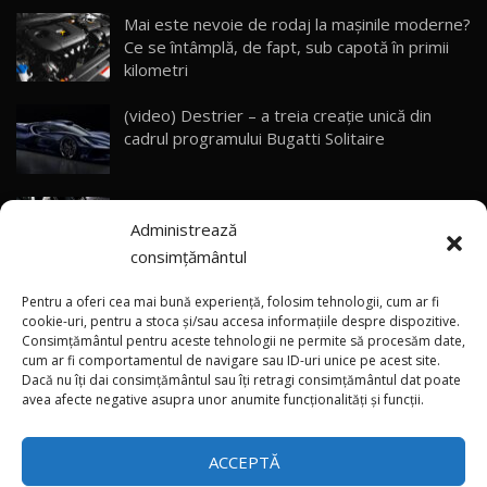
Mai este nevoie de rodaj la mașinile moderne?
Ce se întâmplă, de fapt, sub capotă în primii
ZEEKR 9X - PRIMUL TEST DRIVE ÎN ROMÂNĂ!
CUM SE CONDUCE?
29
kilometri
33:40
(video) Destrier – a treia creație unică din
Primele impresii despre BYD Seal U DM-i,
cadrul programului Bugatti Solitaire
Sealion 7 și Seal 5 DM-i / Test Drive
30
10:58
AutoBlog.MD
(video) SRT prezintă tehnologia eBoost Air
Noua Toyota Corolla Cross facelift / Test Drive
Administrează
care elimină decalajul turbo
AutoBlog.MD
31
13:56
consimțământul
ANRE: Detensionarea relativă a situației din
Noul Volvo EX90 / Test Drive AutoBlog.MD
Pentru a oferi cea mai bună experiență, folosim tehnologii, cum ar fi
32:06
32
Golf influențează prețurile la carburanți în
cookie-uri, pentru a stoca și/sau accesa informațiile despre dispozitive.
Consimțământul pentru aceste tehnologii ne permite să procesăm date,
Moldova
cum ar fi comportamentul de navigare sau ID-uri unice pe acest site.
Dacă nu îți dai consimțământul sau îți retragi consimțământul dat poate
×
MG RX5 - își merită banii? / Test Drive
(foto/video) Imaginea zilei: Și în SUA polițiștii
avea afecte negative asupra unor anumite funcționalități și funcții.
AutoBlog.MD
33
uneori „stau în tufari”
18:51
ACCEPTĂ
Noul DACIA DUSTER DIESEL! Primul test drive în
română
34