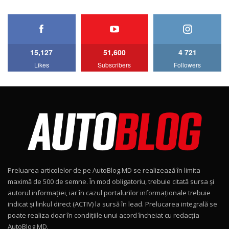
HAVAL H5 / Test Drive AutoBlog.MD
11:58
6
15,127
51,600
4 721
Lotus Emira Turbo SE / Test Drive
Likes
Subscribers
Followers
AutoBlog.MD
7
24:06
Noul Škoda Kodiaq RS / Test Drive
AutoBlog.MD în premieră națională
8
15:08
Noul Geely EX2 / Test Drive AutoBlog.MD
15:22
9
Preluarea articolelor de pe AutoBlog.MD se realizează în limita
Mercedes-AMG E 53 HYBRID 4MATIC+ / Test
maximă de 500 de semne. În mod obligatoriu, trebuie citată sursa și
Drive AutoBlog.MD
10
autorul informației, iar în cazul portalurilor informaționale trebuie
16:27
indicat și linkul direct (ACTIV) la sursă în lead. Prelucarea integrală se
poate realiza doar în condițiile unui acord încheiat cu redacţia
Noul Volvo ES90 / Test Drive AutoBlog.MD
AutoBlog.MD.
27:58
11