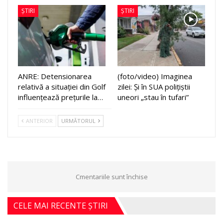
ȘTIRI
ȘTIRI
ANRE: Detensionarea
(foto/video) Imaginea
relativă a situației din Golf
zilei: Și în SUA polițiștii
influențează prețurile la…
uneori „stau în tufari”
ANTERIOR
URMĂTORUL
Cmentariile sunt închise
CELE MAI RECENTE ȘTIRI