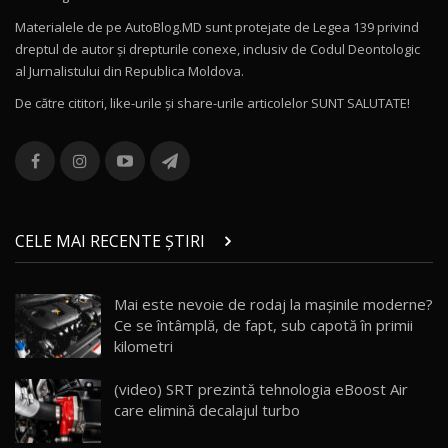
Materialele de pe AutoBlog.MD sunt protejate de Legea 139 privind
dreptul de autor și drepturile conexe, inclusiv de Codul Deontologic
Noul MG HS / Test Drive AutoBlog.MD
al Jurnalistului din Republica Moldova.
16:48
12
De către cititori, like-urile şi share-urile articolelor SUNT SALUTATE!
ROX 01: Test drive cu noul SUV chinezesc care
combină aventura cu luxul / AutoBlog.MD
13
36:08
ZEEKR 9X în Moldova: Am condus gigantul
chinez care face lumea să se întoarcă după el
14
CELE MAI RECENTE ȘTIRI
17:27
/ AutoBlog.MD
Noua Mazda CX-5 / Test Drive AutoBlog.MD
Mai este nevoie de rodaj la mașinile moderne?
14:37
15
Ce se întâmplă, de fapt, sub capotă în primii
kilometri
Cum merge? Škoda Octavia 4×4 DSG facelift //
AutoBlogMD
(video) SRT prezintă tehnologia eBoost Air
16
13:10
care elimină decalajul turbo