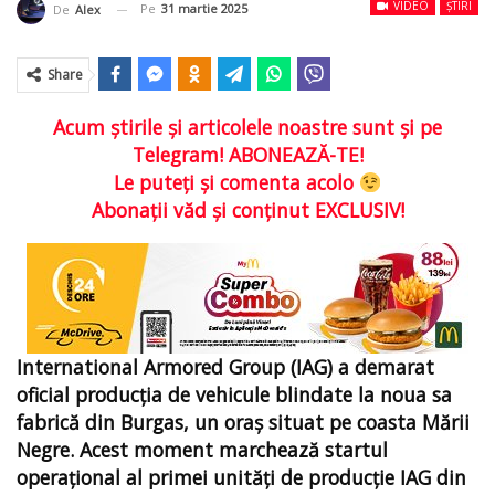
VIDEO
ȘTIRI
Pe
31 martie 2025
De
Alex
Share
Acum ştirile şi articolele noastre sunt şi pe
Telegram! ABONEAZĂ-TE!
Le puteţi şi comenta acolo
Abonaţii văd şi conţinut EXCLUSIV!
International Armored Group (IAG) a demarat
oficial producția de vehicule blindate la noua sa
fabrică din Burgas, un oraș situat pe coasta Mării
Negre. Acest moment marchează startul
operațional al primei unități de producție IAG din