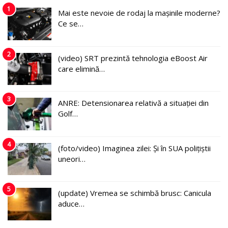
1
Mai este nevoie de rodaj la mașinile moderne?
Ce se…
2
(video) SRT prezintă tehnologia eBoost Air
care elimină…
3
ANRE: Detensionarea relativă a situației din
Golf…
4
(foto/video) Imaginea zilei: Și în SUA polițiștii
uneori…
5
(update) Vremea se schimbă brusc: Canicula
aduce…