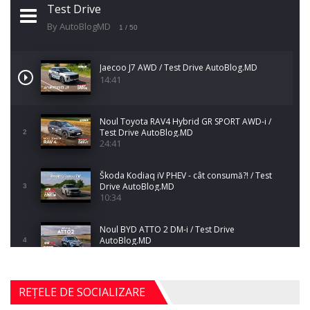
Test Drive
By AutoBlogMD
1
/ 50
Jaecoo J7 AWD / Test Drive AutoBlog.MD
14:41
Noul Toyota RAV4 Hybrid GR SPORT AWD-i /
Test Drive AutoBlog.MD
2
24:41
Škoda Kodiaq iV PHEV - cât consumă?! / Test
Drive AutoBlog.MD
3
10:34
Noul BYD ATTO 2 DM-i / Test Drive
AutoBlog.MD
4
17:35
Noul Mercedes-Benz S-Class facelift (S 580
REȚELE DE SOCIALIZARE
4MATIC V223) / Test Drive AutoBlog.MD
5
27:33