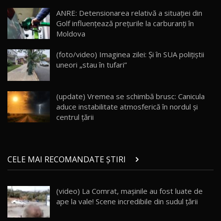
Lotus Eletre R / Test Drive AutoBlog.MD
20:06
17
ANRE: Detensionarea relativă a situației din
Golf influențează prețurile la carburanți în
Moldova
Va fi modelul nr.1 BYD în Moldova? BYD Seal U
DM-i / Test Drive AutoBlog.MD
18
(foto/video) Imaginea zilei: Și în SUA polițiștii
30:08
uneori „stau în tufari”
Noul Geely EX5 EM-i care a cucerit Moldova
înainte să ajungă în showroom / Test Drive
19
23:36
AutoBlog.MD
(update) Vremea se schimbă brusc: Canicula
aduce instabilitate atmosferică în nordul și
Noul ZEEKR 7X / Test Drive AutoBlog.MD
centrul țării
29:08
20
Micul BYD Dolphin Surf / Test Drive
CELE MAI RECOMANDATE ȘTIRI
AutoBlog.MD
21
16:59
(video) La Comrat, mașinile au fost luate de
Noua Mazda 6e / Test Drive AutoBlog.MD
ape la vale! Scene incredibile din sudul țării
26:59
22