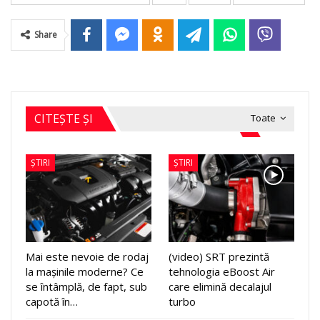
Share
CITEȘTE ȘI
Toate
ȘTIRI
ȘTIRI
Mai este nevoie de rodaj
(video) SRT prezintă
la mașinile moderne? Ce
tehnologia eBoost Air
se întâmplă, de fapt, sub
care elimină decalajul
capotă în…
turbo