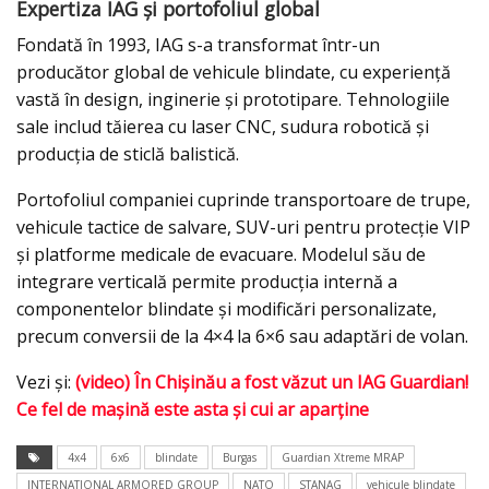
Expertiza IAG și portofoliul global
Fondată în 1993, IAG s-a transformat într-un
producător global de vehicule blindate, cu experiență
vastă în design, inginerie și prototipare. Tehnologiile
sale includ tăierea cu laser CNC, sudura robotică și
producția de sticlă balistică.
Portofoliul companiei cuprinde transportoare de trupe,
vehicule tactice de salvare, SUV-uri pentru protecție VIP
și platforme medicale de evacuare. Modelul său de
integrare verticală permite producția internă a
componentelor blindate și modificări personalizate,
precum conversii de la 4×4 la 6×6 sau adaptări de volan.
Vezi și:
(video) În Chişinău a fost văzut un IAG Guardian!
Ce fel de maşină este asta şi cui ar aparţine
4x4
6x6
blindate
Burgas
Guardian Xtreme MRAP
INTERNATIONAL ARMORED GROUP
NATO
STANAG
vehicule blindate