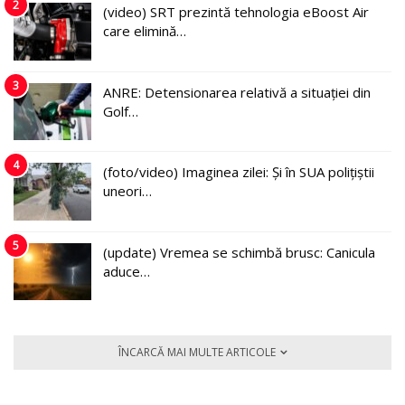
2
(video) SRT prezintă tehnologia eBoost Air
care elimină…
3
ANRE: Detensionarea relativă a situației din
Golf…
4
(foto/video) Imaginea zilei: Și în SUA polițiștii
uneori…
5
(update) Vremea se schimbă brusc: Canicula
aduce…
ÎNCARCĂ MAI MULTE ARTICOLE