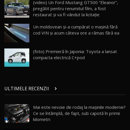
(video) Un Ford Mustang GT500 “Eleanor”,
Van Electric Testat în Moldova / AutoBlog.MD
24
pregătit pentru renumitul film, a fost
26:38
restaurat şi va fi vândut la licitaţie
Land Rover Defender OCTA Edition One: Cel
Un moldovean şi-a cumpărat o maşină fără
mai Exclusiv și Puternic Defender Testat în
25
32:21
Moldova
cod VIN şi acum câteva ore a rămas fără ea
Porsche 911 Spirit 70 / Test Drive
AutoBlog.MD
26
(foto) Premieră în Japonia: Toyota a lansat
10:57
compacta electrică C+pod
Test Drive: Noile modele FENDT! Cum e să
conduci un tractor?!
27
22:49
ULTIMELE RECENZII
Noul Geely Monjaro 2025! Mai ieftin și mai
dotat / Test Drive AutoBlog.MD
28
23:05
Mai este nevoie de rodaj la mașinile moderne?
Ce se întâmplă, de fapt, sub capotă în primii
ZEEKR 9X - PRIMUL TEST DRIVE ÎN ROMÂNĂ!
CUM SE CONDUCE?
29
kilometri
33:40