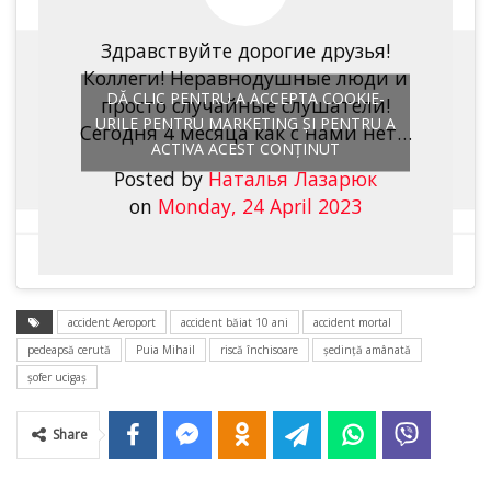
Здравствуйте дорогие друзья!
Коллеги! Неравнодушные люди и
DĂ CLIC PENTRU A ACCEPTA COOKIE-
просто случайные слушатели!
URILE PENTRU MARKETING ȘI PENTRU A
Сегодня 4 месяца как с нами нет…
ACTIVA ACEST CONȚINUT
Posted by
Наталья Лазарюк
on
Monday, 24 April 2023
accident Aeroport
accident băiat 10 ani
accident mortal
pedeapsă cerută
Puia Mihail
riscă închisoare
şedinţă amânată
şofer ucigaş
Share