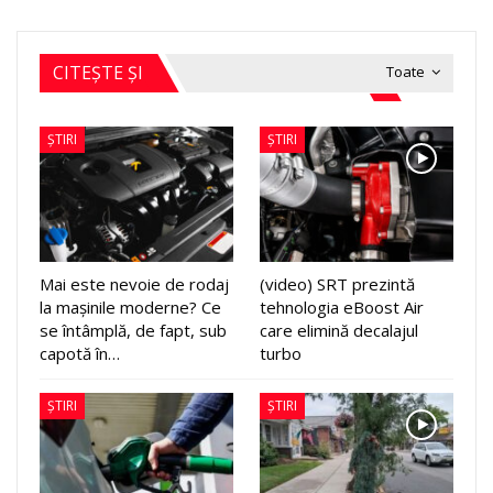
CITEȘTE ȘI
Toate
ȘTIRI
ȘTIRI
Mai este nevoie de rodaj
(video) SRT prezintă
la mașinile moderne? Ce
tehnologia eBoost Air
se întâmplă, de fapt, sub
care elimină decalajul
capotă în…
turbo
ȘTIRI
ȘTIRI