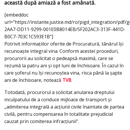
această după amiază a fost amânată.
[embeddoc
url=”https://instante.justice.md/ro/pigd_integration/pd
2AA7-DD11-9299-001E0B8014EB/5F202AC3-313F-441D-
B0C7-703C1C593E1B”]
Potrivit informațiilor oferite de Procuratură, tânărul își
recunoaște integral vina. Conform acestei proceduri,
procurorii au solicitat o pedeapsă maximă, care se
rezumă la patru ani și opt luni de închisoare. În cazul în
care șoferul nu își recunoștea vina, risca până la șapte
ani de închisoare, notează
TV8
.
Totodată, procurorul a solicitat anularea dreptului
inculpatului de a conduce mijloace de transport și
„admiterea integrală a acțiunii civile înaintate de partea
civilă, pentru compensarea în totalitate prejudicial
cauzat prin comiterea infracțiunii”.