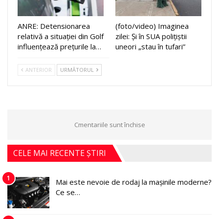
ANRE: Detensionarea
(foto/video) Imaginea
relativă a situației din Golf
zilei: Și în SUA polițiștii
influențează prețurile la…
uneori „stau în tufari”
ANTERIOR
URMĂTORUL
Cmentariile sunt închise
CELE MAI RECENTE ȘTIRI
1
Mai este nevoie de rodaj la mașinile moderne?
Ce se…