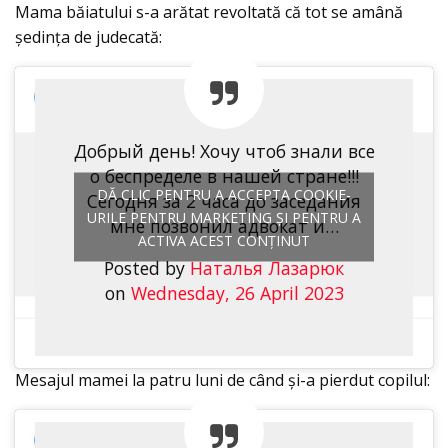
Mama băiatului s-a arătat revoltată că tot se amână
şedinţa de judecată:
Добрый день! Хочу чтоб знали все
о беспределе в нашей стране!!!
DĂ CLIC PENTRU A ACCEPTA COOKIE-
Сегодня за 2 часа до заседания
URILE PENTRU MARKETING ȘI PENTRU A
мне позвонил адвокат и…
ACTIVA ACEST CONȚINUT
Posted by
Наталья Лазарюк
on
Wednesday, 26 April 2023
Mesajul mamei la patru luni de când şi-a pierdut copilul: