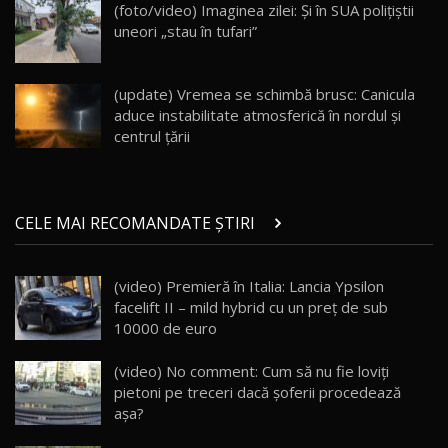
(foto/video) Imaginea zilei: Și în SUA polițiștii
30:08
uneori „stau în tufari”
Noul Geely EX5 EM-i care a cucerit Moldova
înainte să ajungă în showroom / Test Drive
19
23:36
AutoBlog.MD
(update) Vremea se schimbă brusc: Canicula
aduce instabilitate atmosferică în nordul și
Noul ZEEKR 7X / Test Drive AutoBlog.MD
centrul țării
29:08
20
Micul BYD Dolphin Surf / Test Drive
CELE MAI RECOMANDATE ȘTIRI
AutoBlog.MD
21
16:59
(video) Premieră în Italia: Lancia Ypsilon
Noua Mazda 6e / Test Drive AutoBlog.MD
facelift II – mild hybrid cu un preţ de sub
26:59
22
10000 de euro
Lynk & Co 01 / Test Drive AutoBlog.MD
(video) No comment: Cum să nu fie loviţi
25:19
23
pietoni pe treceri dacă şoferii procedează
aşa?
ZEEKR 009: Cel mai Performant și Confortabil