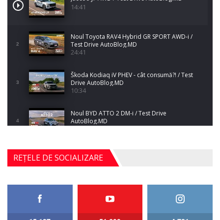
14:41
Noul Toyota RAV4 Hybrid GR SPORT AWD-i /
Test Drive AutoBlog.MD
2
24:41
Škoda Kodiaq iV PHEV - cât consumă?! / Test
Drive AutoBlog.MD
3
10:34
Noul BYD ATTO 2 DM-i / Test Drive
AutoBlog.MD
4
17:35
Noul Mercedes-Benz S-Class facelift (S 580
REȚELE DE SOCIALIZARE
4MATIC V223) / Test Drive AutoBlog.MD
5
27:33
HAVAL H5 / Test Drive AutoBlog.MD
11:58
6