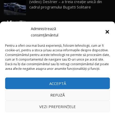
(video) Destrier – a treia creație unică din
Primele impresii despre BYD Seal U DM-i,
cadrul programului Bugatti Solitaire
Sealion 7 și Seal 5 DM-i / Test Drive
30
10:58
AutoBlog.MD
(video) SRT prezintă tehnologia eBoost Air
Noua Toyota Corolla Cross facelift / Test Drive
Administrează
care elimină decalajul turbo
AutoBlog.MD
31
13:56
consimțământul
ANRE: Detensionarea relativă a situației din
Noul Volvo EX90 / Test Drive AutoBlog.MD
Pentru a oferi cea mai bună experiență, folosim tehnologii, cum ar fi
32:06
32
Golf influențează prețurile la carburanți în
cookie-uri, pentru a stoca și/sau accesa informațiile despre dispozitive.
Consimțământul pentru aceste tehnologii ne permite să procesăm date,
Moldova
cum ar fi comportamentul de navigare sau ID-uri unice pe acest site.
Dacă nu îți dai consimțământul sau îți retragi consimțământul dat poate
×
MG RX5 - își merită banii? / Test Drive
(foto/video) Imaginea zilei: Și în SUA polițiștii
avea afecte negative asupra unor anumite funcționalități și funcții.
AutoBlog.MD
33
uneori „stau în tufari”
18:51
ACCEPTĂ
Noul DACIA DUSTER DIESEL! Primul test drive în
română
34
15:39
REFUZĂ
Toate drepturile rezervate © 2026
Noul Mercedes-Benz E 350 e - cât consumă?! /
VEZI PREFERINȚELE
Test Drive AutoBlog.MD
35
26:49
Autoblog
Developed by