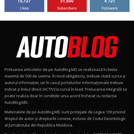
15,127
51,600
4 721
Lotus Emira Turbo SE / Test Drive
Likes
Subscribers
Followers
AutoBlog.MD
7
24:06
Noul Škoda Kodiaq RS / Test Drive
AutoBlog.MD în premieră națională
8
15:08
Noul Geely EX2 / Test Drive AutoBlog.MD
15:22
9
Preluarea articolelor de pe AutoBlog.MD se realizează în limita
Mercedes-AMG E 53 HYBRID 4MATIC+ / Test
maximă de 500 de semne. În mod obligatoriu, trebuie citată sursa și
Drive AutoBlog.MD
10
autorul informației, iar în cazul portalurilor informaționale trebuie
16:27
indicat și linkul direct (ACTIV) la sursă în lead. Prelucarea integrală se
poate realiza doar în condițiile unui acord încheiat cu redacţia
Noul Volvo ES90 / Test Drive AutoBlog.MD
AutoBlog.MD.
27:58
11
Materialele de pe AutoBlog.MD sunt protejate de Legea 139 privind
dreptul de autor și drepturile conexe, inclusiv de Codul Deontologic
Noul MG HS / Test Drive AutoBlog.MD
al Jurnalistului din Republica Moldova.
16:48
12