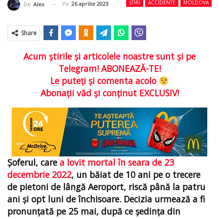
ȘTIRI
ACCIDENTE
MOLDOVA
Pe
26 aprilie 2023
De
Alex
Share
Acum ştirile şi articolele noastre sunt şi pe
Telegram! ABONEAZĂ-TE!
Le puteţi şi comenta acolo
Abonaţii văd şi conţinut EXCLUSIV!
Șoferul, care
a lovit mortal în seara de 23
decembrie 2022
, un băiat de 10 ani pe o trecere
de pietoni de lângă Aeroport, riscă până la patru
ani și opt luni de închisoare. Decizia urmează a fi
pronunțată pe 25 mai, după ce ședința din