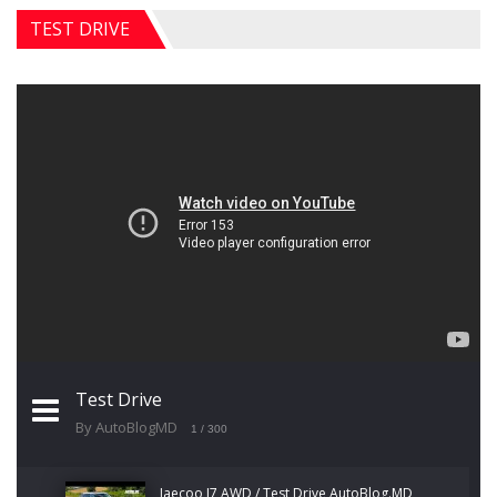
TEST DRIVE
Test Drive
By AutoBlogMD
1
/ 300
Jaecoo J7 AWD / Test Drive AutoBlog.MD