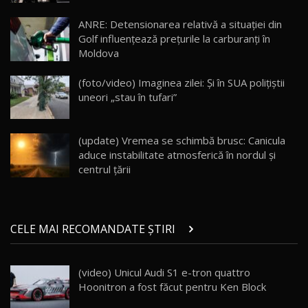
Lotus Eletre R / Test Drive AutoBlog.MD
20:06
17
ANRE: Detensionarea relativă a situației din
Golf influențează prețurile la carburanți în
Moldova
Va fi modelul nr.1 BYD în Moldova? BYD Seal U
DM-i / Test Drive AutoBlog.MD
18
(foto/video) Imaginea zilei: Și în SUA polițiștii
30:08
uneori „stau în tufari”
Noul Geely EX5 EM-i care a cucerit Moldova
înainte să ajungă în showroom / Test Drive
19
23:36
AutoBlog.MD
(update) Vremea se schimbă brusc: Canicula
aduce instabilitate atmosferică în nordul și
Noul ZEEKR 7X / Test Drive AutoBlog.MD
centrul țării
29:08
20
Micul BYD Dolphin Surf / Test Drive
CELE MAI RECOMANDATE ȘTIRI
AutoBlog.MD
21
16:59
(video) Unicul Audi S1 e-tron quattro
Noua Mazda 6e / Test Drive AutoBlog.MD
Hoonitron a fost făcut pentru Ken Block
26:59
22