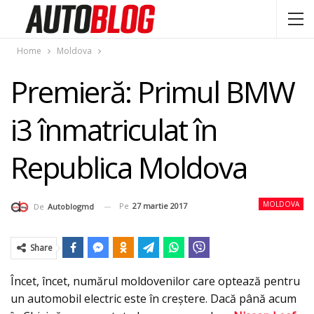
Home
Moldova
Premieră: Primul BMW
i3 înmatriculat în
Republica Moldova
MOLDOVA
Pe
27 martie 2017
De
Autoblogmd
Share
Încet, încet, numărul moldovenilor care optează pentru
un automobil electric este în creştere. Dacă până acum