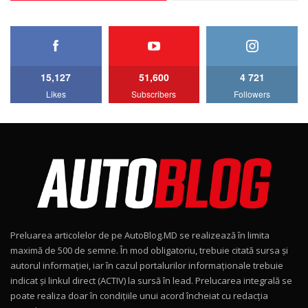
27:33
HAVAL H5 / Test Drive AutoBlog.MD
11:58
6
15,127
51,600
4 721
Lotus Emira Turbo SE / Test Drive
Likes
Subscribers
Followers
AutoBlog.MD
7
24:06
Noul Škoda Kodiaq RS / Test Drive
AutoBlog.MD în premieră națională
8
15:08
Noul Geely EX2 / Test Drive AutoBlog.MD
15:22
9
Preluarea articolelor de pe AutoBlog.MD se realizează în limita
Mercedes-AMG E 53 HYBRID 4MATIC+ / Test
maximă de 500 de semne. În mod obligatoriu, trebuie citată sursa și
Drive AutoBlog.MD
10
autorul informației, iar în cazul portalurilor informaționale trebuie
16:27
indicat și linkul direct (ACTIV) la sursă în lead. Prelucarea integrală se
poate realiza doar în condițiile unui acord încheiat cu redacţia
Noul Volvo ES90 / Test Drive AutoBlog.MD