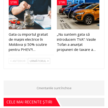
ȘTIRI
ȘTIRI
Gata cu importul gratuit
„Nu suntem gata să
de mașini electrice în
introducem TVA”: Vasile
Moldova și 50% scutire
Tofan a anunțat
pentru PHEV?!…
propuneri de taxare a…
ANTERIOR
URMĂTORUL
Cmentariile sunt închise
CELE MAI RECENTE ȘTIRI