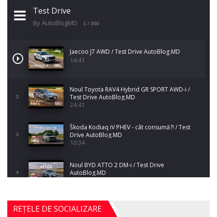
Test Drive
By AutoBlogMD
1
/ 300
Jaecoo J7 AWD / Test Drive AutoBlog.MD
14:41
Noul Toyota RAV4 Hybrid GR SPORT AWD-i /
Test Drive AutoBlog.MD
2
24:41
Škoda Kodiaq iV PHEV - cât consumă?! / Test
Drive AutoBlog.MD
3
10:34
Noul BYD ATTO 2 DM-i / Test Drive
AutoBlog.MD
4
17:35
Noul Mercedes-Benz S-Class facelift (S 580
REȚELE DE SOCIALIZARE
4MATIC V223) / Test Drive AutoBlog.MD
5