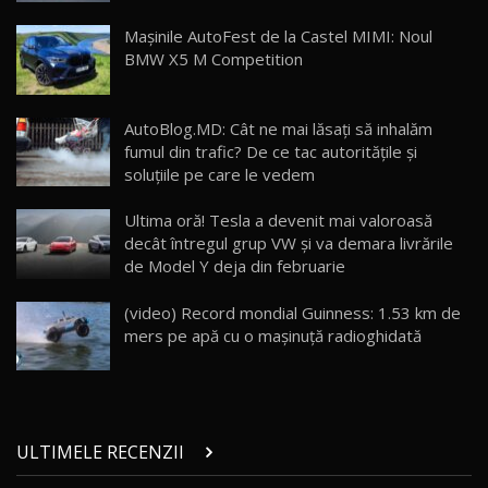
Lynk & Co 01 / Test Drive AutoBlog.MD
Mașinile AutoFest de la Castel MIMI: Noul
25:19
23
BMW X5 M Competition
ZEEKR 009: Cel mai Performant și Confortabil
AutoBlog.MD: Cât ne mai lăsați să inhalăm
Van Electric Testat în Moldova / AutoBlog.MD
24
fumul din trafic? De ce tac autoritățile și
26:38
soluțiile pe care le vedem
Land Rover Defender OCTA Edition One: Cel
Ultima oră! Tesla a devenit mai valoroasă
mai Exclusiv și Puternic Defender Testat în
25
32:21
Moldova
decât întregul grup VW şi va demara livrările
de Model Y deja din februarie
Porsche 911 Spirit 70 / Test Drive
AutoBlog.MD
26
(video) Record mondial Guinness: 1.53 km de
10:57
mers pe apă cu o mașinuță radioghidată
Test Drive: Noile modele FENDT! Cum e să
conduci un tractor?!
27
22:49
ULTIMELE RECENZII
Noul Geely Monjaro 2025! Mai ieftin și mai
dotat / Test Drive AutoBlog.MD
28