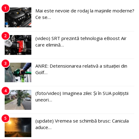
1
Mai este nevoie de rodaj la mașinile moderne?
Ce se…
2
(video) SRT prezintă tehnologia eBoost Air
care elimină…
3
ANRE: Detensionarea relativă a situației din
Golf…
4
(foto/video) Imaginea zilei: Și în SUA polițiștii
uneori…
5
(update) Vremea se schimbă brusc: Canicula
aduce…