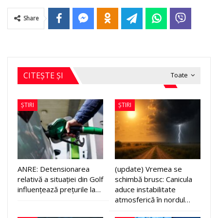
Share
CITEȘTE ȘI
Toate
ȘTIRI
ȘTIRI
ANRE: Detensionarea
(update) Vremea se
relativă a situației din Golf
schimbă brusc: Canicula
influențează prețurile la…
aduce instabilitate
atmosferică în nordul…