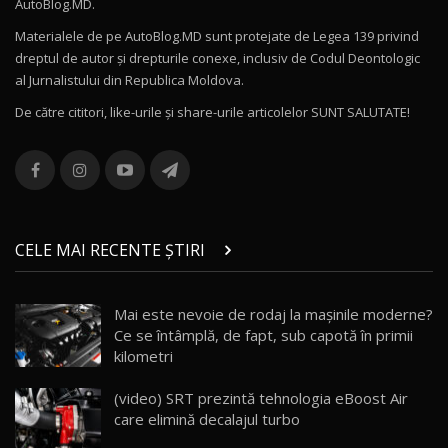
AutoBlog.MD.
27:58
11
Materialele de pe AutoBlog.MD sunt protejate de Legea 139 privind
dreptul de autor și drepturile conexe, inclusiv de Codul Deontologic
Noul MG HS / Test Drive AutoBlog.MD
al Jurnalistului din Republica Moldova.
16:48
12
De către cititori, like-urile şi share-urile articolelor SUNT SALUTATE!
ROX 01: Test drive cu noul SUV chinezesc care
combină aventura cu luxul / AutoBlog.MD
13
36:08
ZEEKR 9X în Moldova: Am condus gigantul
chinez care face lumea să se întoarcă după el
14
CELE MAI RECENTE ȘTIRI
17:27
/ AutoBlog.MD
Noua Mazda CX-5 / Test Drive AutoBlog.MD
Mai este nevoie de rodaj la mașinile moderne?
14:37
15
Ce se întâmplă, de fapt, sub capotă în primii
kilometri
Cum merge? Škoda Octavia 4×4 DSG facelift //
AutoBlogMD
(video) SRT prezintă tehnologia eBoost Air
16
13:10
care elimină decalajul turbo