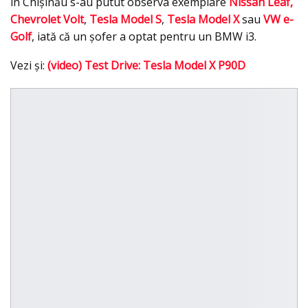
în Chişinău s-au putut observa exemplare
Nissan Leaf,
Chevrolet Volt
,
Tesla Model S
,
Tesla Model X
sau
VW e-
Golf
, iată că un şofer a optat pentru un BMW i3.
Vezi şi:
(video) Test Drive: Tesla Model X P90D