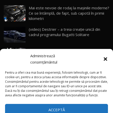
23:05
Mai este nevoie de rodaj la mașinile moderne?
Ce se întâmplă, de fapt, sub capotă în primii
ZEEKR 9X - PRIMUL TEST DRIVE ÎN ROMÂNĂ!
CUM SE CONDUCE?
29
kilometri
33:40
(video) Destrier – a treia creație unică din
Primele impresii despre BYD Seal U DM-i,
cadrul programului Bugatti Solitaire
Sealion 7 și Seal 5 DM-i / Test Drive
30
10:58
AutoBlog.MD
(video) SRT prezintă tehnologia eBoost Air
Noua Toyota Corolla Cross facelift / Test Drive
Administrează
care elimină decalajul turbo
AutoBlog.MD
31
13:56
consimțământul
ANRE: Detensionarea relativă a situației din
Noul Volvo EX90 / Test Drive AutoBlog.MD
Pentru a oferi cea mai bună experiență, folosim tehnologii, cum ar fi
32:06
32
Golf influențează prețurile la carburanți în
cookie-uri, pentru a stoca și/sau accesa informațiile despre dispozitive.
Consimțământul pentru aceste tehnologii ne permite să procesăm date,
Moldova
cum ar fi comportamentul de navigare sau ID-uri unice pe acest site.
Dacă nu îți dai consimțământul sau îți retragi consimțământul dat poate
×
MG RX5 - își merită banii? / Test Drive
(foto/video) Imaginea zilei: Și în SUA polițiștii
avea afecte negative asupra unor anumite funcționalități și funcții.
AutoBlog.MD
33
uneori „stau în tufari”
18:51
ACCEPTĂ
Noul DACIA DUSTER DIESEL! Primul test drive în