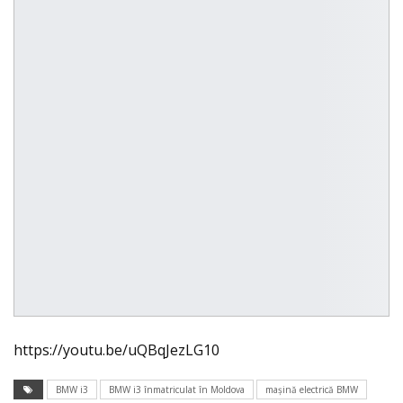
https://youtu.be/uQBqJezLG10
BMW i3
BMW i3 înmatriculat în Moldova
maşină electrică BMW