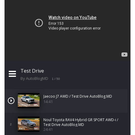
Test Drive
By AutoBlogMD
1
/ 50
Jaecoo J7 AWD / Test Drive AutoBlog.MD
14:41
Noul Toyota RAV4 Hybrid GR SPORT AWD-i /
Test Drive AutoBlog.MD
2
24:41