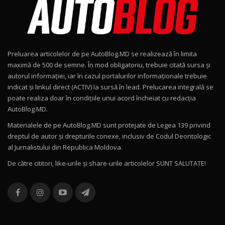
15:08
Noul Geely EX2 / Test Drive AutoBlog.MD
15:22
9
Preluarea articolelor de pe AutoBlog.MD se realizează în limita
Mercedes-AMG E 53 HYBRID 4MATIC+ / Test
maximă de 500 de semne. În mod obligatoriu, trebuie citată sursa și
Drive AutoBlog.MD
10
autorul informației, iar în cazul portalurilor informaționale trebuie
16:27
indicat și linkul direct (ACTIV) la sursă în lead. Prelucarea integrală se
poate realiza doar în condițiile unui acord încheiat cu redacţia
Noul Volvo ES90 / Test Drive AutoBlog.MD
AutoBlog.MD.
27:58
11
Materialele de pe AutoBlog.MD sunt protejate de Legea 139 privind
dreptul de autor și drepturile conexe, inclusiv de Codul Deontologic
Noul MG HS / Test Drive AutoBlog.MD
al Jurnalistului din Republica Moldova.
16:48
12
De către cititori, like-urile şi share-urile articolelor SUNT SALUTATE!
ROX 01: Test drive cu noul SUV chinezesc care
combină aventura cu luxul / AutoBlog.MD
13
36:08
ZEEKR 9X în Moldova: Am condus gigantul