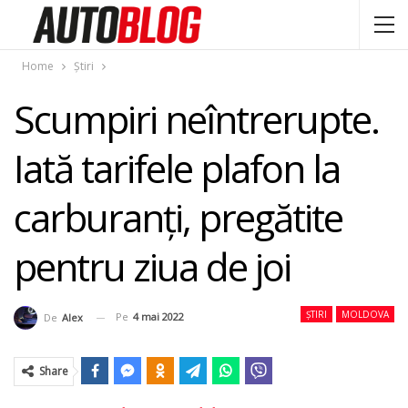
Home
Știri
Scumpiri neîntrerupte.
Iată tarifele plafon la
carburanţi, pregătite
pentru ziua de joi
ȘTIRI
MOLDOVA
Pe
4 mai 2022
De
Alex
Share