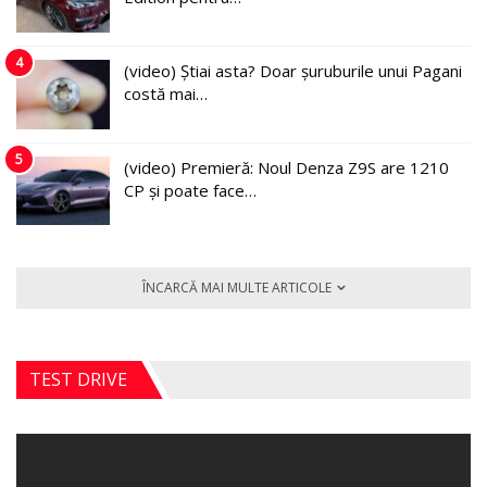
4
(video) Știai asta? Doar șuruburile unui Pagani
costă mai…
5
(video) Premieră: Noul Denza Z9S are 1210
CP și poate face…
ÎNCARCĂ MAI MULTE ARTICOLE
TEST DRIVE