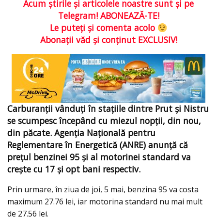
Acum ştirile şi articolele noastre sunt şi pe
Telegram! ABONEAZĂ-TE!
Le puteţi şi comenta acolo
Abonaţii văd şi conţinut EXCLUSIV!
Carburanții vânduți în stațiile dintre Prut şi Nistru
se scumpesc începând cu miezul nopţii, din nou,
din păcate. Agenția Națională pentru
Reglementare în Energetică (ANRE) anunță că
prețul benzinei 95 şi al motorinei standard va
creşte cu 17 şi opt bani respectiv.
Prin urmare, în ziua de joi, 5 mai, benzina 95 va costa
maximum 27.76 lei, iar motorina standard nu mai mult
de 27.56 lei.