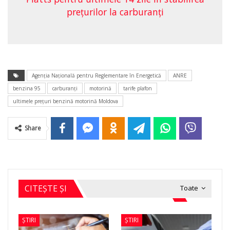
preţurilor la carburanţi
Agenția Națională pentru Reglementare în Energetică
ANRE
benzina 95
carburanţi
motorină
tarife plafon
ultimele preţuri benzină motorină Moldova
Share
CITEȘTE ȘI
Toate
ȘTIRI
ȘTIRI