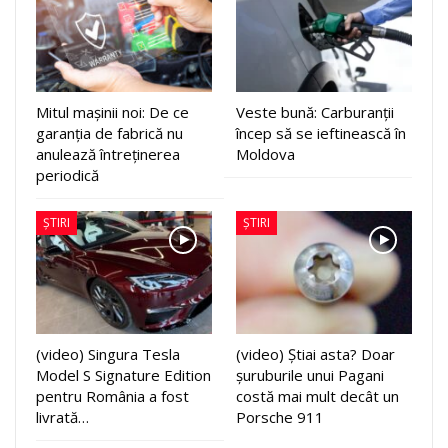
Mitul mașinii noi: De ce
Veste bună: Carburanții
garanția de fabrică nu
încep să se ieftinească în
anulează întreținerea
Moldova
periodică
ȘTIRI
ȘTIRI
(video) Singura Tesla
(video) Știai asta? Doar
Model S Signature Edition
șuruburile unui Pagani
pentru România a fost
costă mai mult decât un
livrată…
Porsche 911