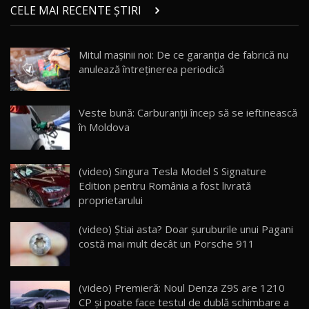
chinez care face lumea să se întoarcă după el
14
CELE MAI RECENTE ȘTIRI
17:27
/ AutoBlog.MD
Noua Mazda CX-5 / Test Drive AutoBlog.MD
Mitul mașinii noi: De ce garanția de fabrică nu
14:37
15
anulează întreținerea periodică
Cum merge? Škoda Octavia 4×4 DSG facelift //
AutoBlogMD
Veste bună: Carburanții încep să se ieftinească
16
13:10
în Moldova
Lotus Eletre R / Test Drive AutoBlog.MD
20:06
17
(video) Singura Tesla Model S Signature
Edition pentru România a fost livrată
proprietarului
Va fi modelul nr.1 BYD în Moldova? BYD Seal U
DM-i / Test Drive AutoBlog.MD
18
(video) Știai asta? Doar șuruburile unui Pagani
30:08
costă mai mult decât un Porsche 911
Noul Geely EX5 EM-i care a cucerit Moldova
înainte să ajungă în showroom / Test Drive
19
23:36
AutoBlog.MD
(video) Premieră: Noul Denza Z9S are 1210
CP și poate face testul de dublă schimbare a