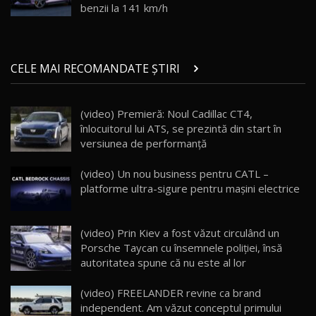
Noul ZEEKR 7X / Test Drive AutoBlog.MD
benzii la 141 km/h
29:08
20
Micul BYD Dolphin Surf / Test Drive
CELE MAI RECOMANDATE ȘTIRI
AutoBlog.MD
21
16:59
(video) Premieră: Noul Cadillac CT4,
Noua Mazda 6e / Test Drive AutoBlog.MD
înlocuitorul lui ATS, se prezintă din start în
26:59
22
versiunea de performanţă
Lynk & Co 01 / Test Drive AutoBlog.MD
(video) Un nou business pentru CATL –
25:19
23
platforme ultra-sigure pentru mașini electrice
ZEEKR 009: Cel mai Performant și Confortabil
(video) Prin Kiev a fost văzut circulând un
Van Electric Testat în Moldova / AutoBlog.MD
24
Porsche Taycan cu însemnele poliţiei, însă
26:38
autoritatea spune că nu este al lor
Land Rover Defender OCTA Edition One: Cel
(video) FREELANDER revine ca brand
mai Exclusiv și Puternic Defender Testat în
25
32:21
Moldova
independent. Am văzut conceptul primului