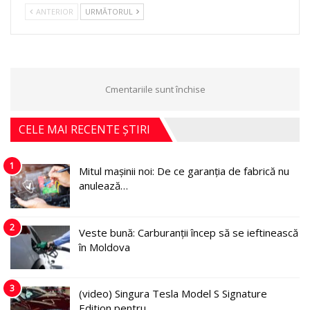
ANTERIOR
URMĂTORUL
Cmentariile sunt închise
CELE MAI RECENTE ȘTIRI
1
Mitul mașinii noi: De ce garanția de fabrică nu
anulează…
2
Veste bună: Carburanții încep să se ieftinească
în Moldova
3
(video) Singura Tesla Model S Signature
Edition pentru…