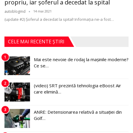
propriu, iar șoferul a decedat la spital
autoblogmd
14 mai 2021
(update #2) Șoferul a decedat la spital! Informația ne-a fost
…
CELE MAI RECENTE ȘTIRI
1
Mai este nevoie de rodaj la mașinile moderne?
Ce se…
2
(video) SRT prezintă tehnologia eBoost Air
care elimină…
3
ANRE: Detensionarea relativă a situației din
Golf…