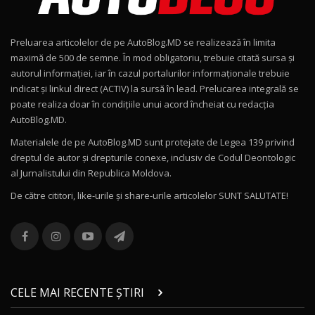
Noul Geely EX2 / Test Drive AutoBlog.MD
15:22
9
Preluarea articolelor de pe AutoBlog.MD se realizează în limita
Mercedes-AMG E 53 HYBRID 4MATIC+ / Test
maximă de 500 de semne. În mod obligatoriu, trebuie citată sursa și
Drive AutoBlog.MD
10
autorul informației, iar în cazul portalurilor informaționale trebuie
16:27
indicat și linkul direct (ACTIV) la sursă în lead. Prelucarea integrală se
poate realiza doar în condițiile unui acord încheiat cu redacţia
Noul Volvo ES90 / Test Drive AutoBlog.MD
AutoBlog.MD.
27:58
11
Materialele de pe AutoBlog.MD sunt protejate de Legea 139 privind
dreptul de autor și drepturile conexe, inclusiv de Codul Deontologic
Noul MG HS / Test Drive AutoBlog.MD
al Jurnalistului din Republica Moldova.
16:48
12
De către cititori, like-urile şi share-urile articolelor SUNT SALUTATE!
ROX 01: Test drive cu noul SUV chinezesc care
combină aventura cu luxul / AutoBlog.MD
13
36:08
ZEEKR 9X în Moldova: Am condus gigantul
chinez care face lumea să se întoarcă după el
14
CELE MAI RECENTE ȘTIRI
17:27
/ AutoBlog.MD