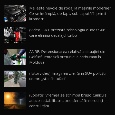
Noua Mazda CX-5 / Test Drive AutoBlog.MD
Mai este nevoie de rodaj la mașinile moderne?
14:37
15
Ce se întâmplă, de fapt, sub capotă în primii
kilometri
Cum merge? Škoda Octavia 4×4 DSG facelift //
AutoBlogMD
(video) SRT prezintă tehnologia eBoost Air
16
13:10
care elimină decalajul turbo
Lotus Eletre R / Test Drive AutoBlog.MD
20:06
17
ANRE: Detensionarea relativă a situației din
Golf influențează prețurile la carburanți în
Moldova
Va fi modelul nr.1 BYD în Moldova? BYD Seal U
DM-i / Test Drive AutoBlog.MD
18
(foto/video) Imaginea zilei: Și în SUA polițiștii
30:08
uneori „stau în tufari”
Noul Geely EX5 EM-i care a cucerit Moldova
înainte să ajungă în showroom / Test Drive
19
23:36
AutoBlog.MD
(update) Vremea se schimbă brusc: Canicula
aduce instabilitate atmosferică în nordul și
Noul ZEEKR 7X / Test Drive AutoBlog.MD
centrul țării
29:08
20