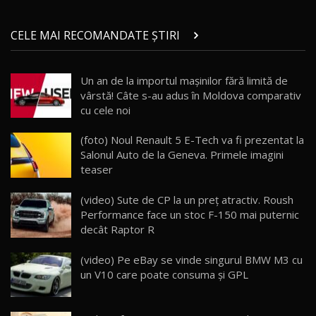
Micul BYD Dolphin Surf / Test Drive
CELE MAI RECOMANDATE ȘTIRI
AutoBlog.MD
21
16:59
Un an de la importul maşinilor fără limită de
Noua Mazda 6e / Test Drive AutoBlog.MD
vârstă! Câte s-au adus în Moldova comparativ
26:59
22
cu cele noi
Lynk & Co 01 / Test Drive AutoBlog.MD
(foto) Noul Renault 5 E-Tech va fi prezentat la
25:19
23
Salonul Auto de la Geneva. Primele imagini
teaser
ZEEKR 009: Cel mai Performant și Confortabil
(video) Sute de CP la un preţ atractiv. Roush
Van Electric Testat în Moldova / AutoBlog.MD
24
Performance face un stoc F-150 mai puternic
26:38
decât Raptor R
Land Rover Defender OCTA Edition One: Cel
(video) Pe eBay se vinde singurul BMW M3 cu
mai Exclusiv și Puternic Defender Testat în
25
32:21
Moldova
un V10 care poate consuma şi GPL
Porsche 911 Spirit 70 / Test Drive
AutoBlog.MD
26