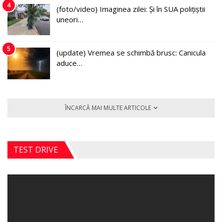
4
(foto/video) Imaginea zilei: Și în SUA polițiștii
uneori…
5
(update) Vremea se schimbă brusc: Canicula
aduce…
ÎNCARCĂ MAI MULTE ARTICOLE
TEST DRIVE