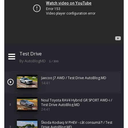
Test Drive
By AutoBlogMD
1
/ 300
Jaecoo J7 AWD / Test Drive AutoBlog.MD
14:41
Noul Toyota RAV4 Hybrid GR SPORT AWD-i /
Test Drive AutoBlog.MD
2
24:41
Škoda Kodiaq iV PHEV - cât consumă?! / Test
Drive AutoBlog.MD
3