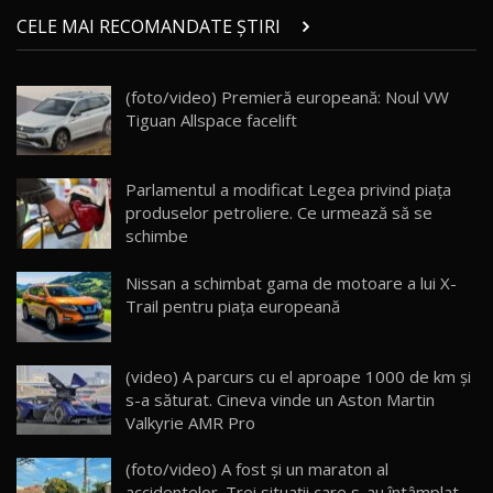
Micul BYD Dolphin Surf / Test Drive
CELE MAI RECOMANDATE ȘTIRI
AutoBlog.MD
21
16:59
(foto/video) Premieră europeană: Noul VW
Noua Mazda 6e / Test Drive AutoBlog.MD
Tiguan Allspace facelift
26:59
22
Lynk & Co 01 / Test Drive AutoBlog.MD
Parlamentul a modificat Legea privind piața
25:19
23
produselor petroliere. Ce urmează să se
schimbe
ZEEKR 009: Cel mai Performant și Confortabil
Nissan a schimbat gama de motoare a lui X-
Van Electric Testat în Moldova / AutoBlog.MD
24
Trail pentru piaţa europeană
26:38
Land Rover Defender OCTA Edition One: Cel
(video) A parcurs cu el aproape 1000 de km şi
mai Exclusiv și Puternic Defender Testat în
25
32:21
Moldova
s-a săturat. Cineva vinde un Aston Martin
Valkyrie AMR Pro
Porsche 911 Spirit 70 / Test Drive
AutoBlog.MD
26
(foto/video) A fost şi un maraton al
10:57
accidentelor. Trei situații care s-au întâmplat