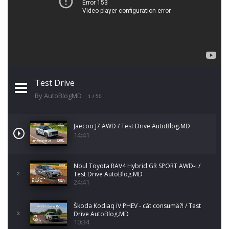
Test Drive
By AutoBlogMD
1
/ 50
Jaecoo J7 AWD / Test Drive AutoBlog.MD
14:41
Noul Toyota RAV4 Hybrid GR SPORT AWD-i /
Test Drive AutoBlog.MD
2
24:41
Škoda Kodiaq iV PHEV - cât consumă?! / Test
Drive AutoBlog.MD
3
10:34