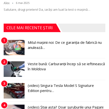
Alex
6 mai 2025
Salutare, dragi prieteni! Da, iarăși am luat la test o mașină
…
CELE MAI RECENTE ȘTIRI
1
Mitul mașinii noi: De ce garanția de fabrică nu
anulează…
2
Veste bună: Carburanții încep să se ieftinească
în Moldova
3
(video) Singura Tesla Model S Signature
Edition pentru…
4
(video) Știai asta? Doar șuruburile unui Pagani