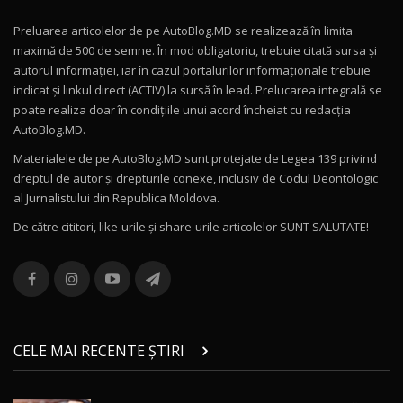
Preluarea articolelor de pe AutoBlog.MD se realizează în limita
Mercedes-AMG E 53 HYBRID 4MATIC+ / Test
maximă de 500 de semne. În mod obligatoriu, trebuie citată sursa și
Drive AutoBlog.MD
10
autorul informației, iar în cazul portalurilor informaționale trebuie
16:27
indicat și linkul direct (ACTIV) la sursă în lead. Prelucarea integrală se
poate realiza doar în condițiile unui acord încheiat cu redacţia
Noul Volvo ES90 / Test Drive AutoBlog.MD
AutoBlog.MD.
27:58
11
Materialele de pe AutoBlog.MD sunt protejate de Legea 139 privind
dreptul de autor și drepturile conexe, inclusiv de Codul Deontologic
Noul MG HS / Test Drive AutoBlog.MD
al Jurnalistului din Republica Moldova.
16:48
12
De către cititori, like-urile şi share-urile articolelor SUNT SALUTATE!
ROX 01: Test drive cu noul SUV chinezesc care
combină aventura cu luxul / AutoBlog.MD
13
36:08
ZEEKR 9X în Moldova: Am condus gigantul
chinez care face lumea să se întoarcă după el
14
CELE MAI RECENTE ȘTIRI
17:27
/ AutoBlog.MD
Noua Mazda CX-5 / Test Drive AutoBlog.MD