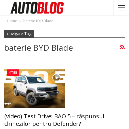
Home
baterie BYD Blade
navigare Tag
baterie BYD Blade
ȘTIRI
(video) Test Drive: BAO 5 – răspunsul
chinezilor pentru Defender?