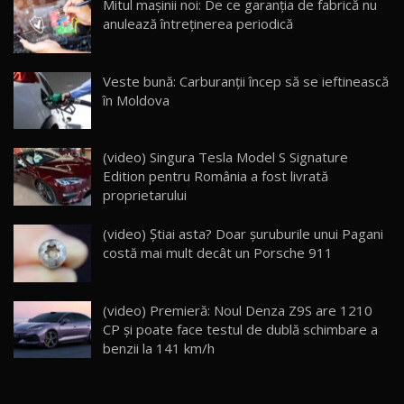
Mitul mașinii noi: De ce garanția de fabrică nu
14:37
15
anulează întreținerea periodică
Cum merge? Škoda Octavia 4×4 DSG facelift //
AutoBlogMD
Veste bună: Carburanții încep să se ieftinească
16
13:10
în Moldova
Lotus Eletre R / Test Drive AutoBlog.MD
20:06
17
(video) Singura Tesla Model S Signature
Edition pentru România a fost livrată
proprietarului
Va fi modelul nr.1 BYD în Moldova? BYD Seal U
DM-i / Test Drive AutoBlog.MD
18
(video) Știai asta? Doar șuruburile unui Pagani
30:08
costă mai mult decât un Porsche 911
Noul Geely EX5 EM-i care a cucerit Moldova
înainte să ajungă în showroom / Test Drive
19
23:36
AutoBlog.MD
(video) Premieră: Noul Denza Z9S are 1210
CP și poate face testul de dublă schimbare a
Noul ZEEKR 7X / Test Drive AutoBlog.MD
benzii la 141 km/h
29:08
20