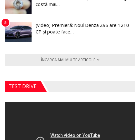
costă mai…
5
(video) Premieră: Noul Denza Z9S are 1210
CP și poate face…
ÎNCARCĂ MAI MULTE ARTICOLE
TEST DRIVE