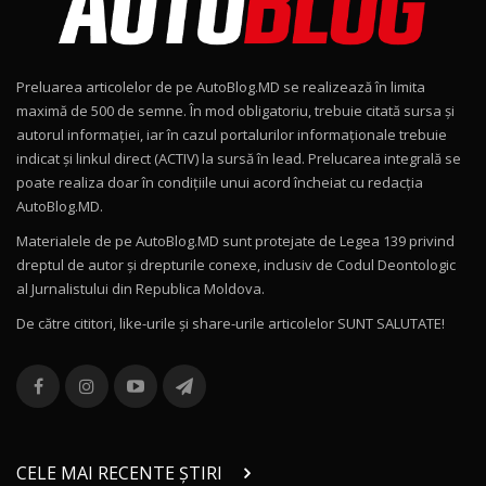
Noul Geely EX2 / Test Drive AutoBlog.MD
15:22
9
Preluarea articolelor de pe AutoBlog.MD se realizează în limita
Mercedes-AMG E 53 HYBRID 4MATIC+ / Test
maximă de 500 de semne. În mod obligatoriu, trebuie citată sursa și
Drive AutoBlog.MD
10
autorul informației, iar în cazul portalurilor informaționale trebuie
16:27
indicat și linkul direct (ACTIV) la sursă în lead. Prelucarea integrală se
poate realiza doar în condițiile unui acord încheiat cu redacţia
Noul Volvo ES90 / Test Drive AutoBlog.MD
AutoBlog.MD.
27:58
11
Materialele de pe AutoBlog.MD sunt protejate de Legea 139 privind
dreptul de autor și drepturile conexe, inclusiv de Codul Deontologic
Noul MG HS / Test Drive AutoBlog.MD
al Jurnalistului din Republica Moldova.
16:48
12
De către cititori, like-urile şi share-urile articolelor SUNT SALUTATE!
ROX 01: Test drive cu noul SUV chinezesc care
combină aventura cu luxul / AutoBlog.MD
13
36:08
ZEEKR 9X în Moldova: Am condus gigantul
chinez care face lumea să se întoarcă după el
14
CELE MAI RECENTE ȘTIRI
17:27
/ AutoBlog.MD