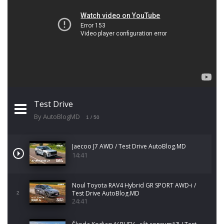
Test Drive
By AutoBlogMD
1
/ 50
Jaecoo J7 AWD / Test Drive AutoBlog.MD
14:41
Noul Toyota RAV4 Hybrid GR SPORT AWD-i /
Test Drive AutoBlog.MD
2
24:41