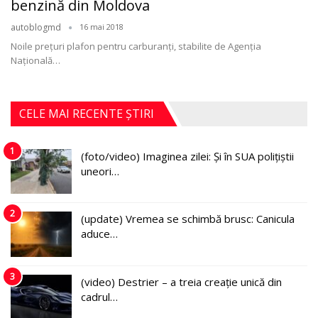
benzină din Moldova
autoblogmd
16 mai 2018
Noile preţuri plafon pentru carburanţi, stabilite de Agenţia
Naţională…
CELE MAI RECENTE ȘTIRI
1
(foto/video) Imaginea zilei: Și în SUA polițiștii
uneori…
2
(update) Vremea se schimbă brusc: Canicula
aduce…
3
(video) Destrier – a treia creație unică din
cadrul…