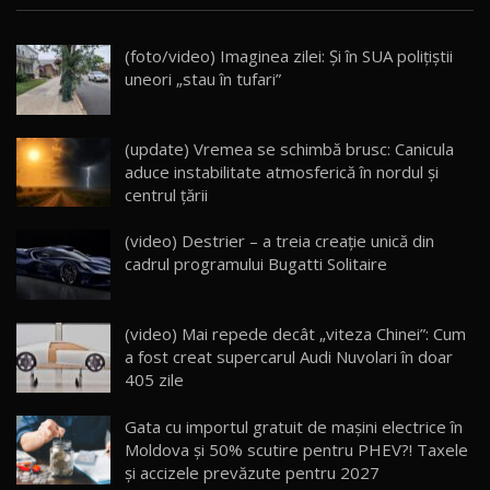
Noua Mazda CX-5 / Test Drive AutoBlog.MD
(foto/video) Imaginea zilei: Și în SUA polițiștii
14:37
15
uneori „stau în tufari”
Cum merge? Škoda Octavia 4×4 DSG facelift //
AutoBlogMD
(update) Vremea se schimbă brusc: Canicula
16
13:10
aduce instabilitate atmosferică în nordul și
centrul țării
Lotus Eletre R / Test Drive AutoBlog.MD
20:06
17
(video) Destrier – a treia creație unică din
cadrul programului Bugatti Solitaire
Va fi modelul nr.1 BYD în Moldova? BYD Seal U
DM-i / Test Drive AutoBlog.MD
18
(video) Mai repede decât „viteza Chinei”: Cum
30:08
a fost creat supercarul Audi Nuvolari în doar
405 zile
Noul Geely EX5 EM-i care a cucerit Moldova
înainte să ajungă în showroom / Test Drive
19
23:36
AutoBlog.MD
Gata cu importul gratuit de mașini electrice în
Moldova și 50% scutire pentru PHEV?! Taxele
Noul ZEEKR 7X / Test Drive AutoBlog.MD
și accizele prevăzute pentru 2027
29:08
20