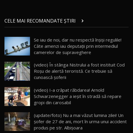
Micul BYD Dolphin Surf / Test Drive
CELE MAI RECOMANDATE ȘTIRI
AutoBlog.MD
21
16:59
Se iau de noi, dar nu respectă înşişi regulile!
Noua Mazda 6e / Test Drive AutoBlog.MD
Câte amenzi iau deputații prin intermediul
26:59
22
camerelor de supraveghere
Lynk & Co 01 / Test Drive AutoBlog.MD
(video) În stânga Nistrului a fost instituit Cod
25:19
23
Roșu de alertă teroristă. Ce trebuie să
cunoască şoferii
ZEEKR 009: Cel mai Performant și Confortabil
(video) I-a crăpat răbdarea! Arnold
Van Electric Testat în Moldova / AutoBlog.MD
24
Schwarzenegger a ieşit în stradă să repare
26:38
gropi din carosabil
Land Rover Defender OCTA Edition One: Cel
(update/foto) Nu a mai văzut lumina zilei! Un
mai Exclusiv și Puternic Defender Testat în
25
32:21
Moldova
şofer de 27 de ani, mort în urma unui accident
produs pe str. Albişoara