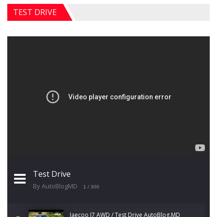
TEST DRIVE
Test Drive
By AutoBlogMD
1
/ 300
Jaecoo J7 AWD / Test Drive AutoBlog.MD