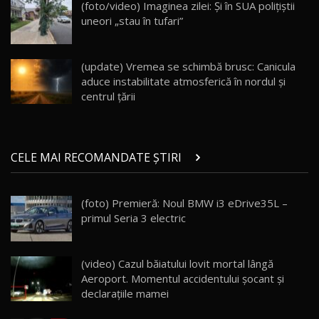
(foto/video) Imaginea zilei: Și în SUA polițiștii
30:08
uneori „stau în tufari”
Noul Geely EX5 EM-i care a cucerit Moldova
înainte să ajungă în showroom / Test Drive
19
23:36
AutoBlog.MD
(update) Vremea se schimbă brusc: Canicula
aduce instabilitate atmosferică în nordul și
Noul ZEEKR 7X / Test Drive AutoBlog.MD
centrul țării
29:08
20
Micul BYD Dolphin Surf / Test Drive
CELE MAI RECOMANDATE ȘTIRI
AutoBlog.MD
21
16:59
(foto) Premieră: Noul BMW i3 eDrive35L –
Noua Mazda 6e / Test Drive AutoBlog.MD
primul Seria 3 electric
26:59
22
Lynk & Co 01 / Test Drive AutoBlog.MD
(video) Cazul băiatului lovit mortal lângă
25:19
23
Aeroport. Momentul accidentului şocant şi
declaraţiile mamei
ZEEKR 009: Cel mai Performant și Confortabil