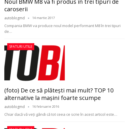
Noul BMW M8 va fi produs în trei tipuri de
caroserii
autoblogmd
14 martie 2017
Compania BMW va produce noul model performant M8 în trei tipuri
de…
SFATURI UTILE
(foto) De ce să plăteşti mai mult? TOP 10
alternative la maşini foarte scumpe
autoblogmd
16 februarie 2016
Chiar dacă vă veţi gândi că tot ceea ce scrie în acest articol este…