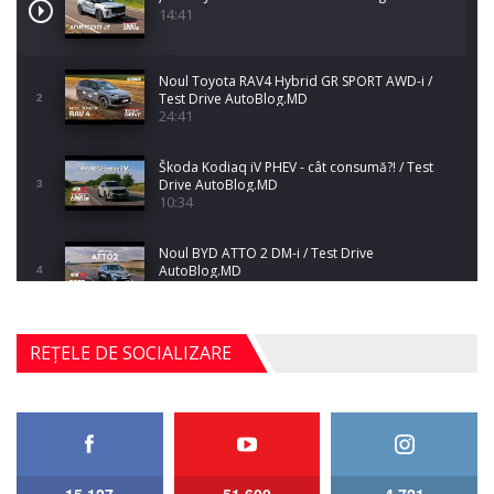
14:41
Noul Toyota RAV4 Hybrid GR SPORT AWD-i /
Test Drive AutoBlog.MD
2
24:41
Škoda Kodiaq iV PHEV - cât consumă?! / Test
Drive AutoBlog.MD
3
10:34
Noul BYD ATTO 2 DM-i / Test Drive
AutoBlog.MD
4
17:35
Noul Mercedes-Benz S-Class facelift (S 580
REȚELE DE SOCIALIZARE
4MATIC V223) / Test Drive AutoBlog.MD
5
27:33
HAVAL H5 / Test Drive AutoBlog.MD
11:58
6