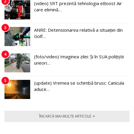
2
(video) SRT prezintă tehnologia eBoost Air
care elimină…
3
ANRE: Detensionarea relativă a situației din
Golf…
4
(foto/video) Imaginea zilei: Și în SUA polițiștii
uneori…
5
(update) Vremea se schimbă brusc: Canicula
aduce…
ÎNCARCĂ MAI MULTE ARTICOLE