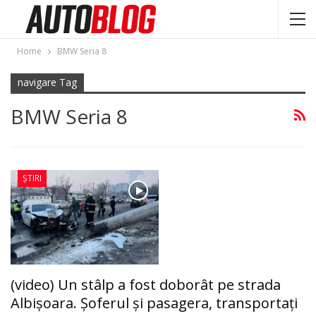
Home
BMW Seria 8
navigare Tag
BMW Seria 8
ȘTIRI
(video) Un stâlp a fost doborât pe strada
Albișoara. Șoferul și pasagera, transportați