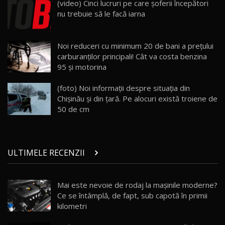
(video) Cinci lucruri pe care şoferii începători
Van Electric Testat în Moldova / AutoBlog.MD
24
nu trebuie să le facă iarna
26:38
Land Rover Defender OCTA Edition One: Cel
Noi reduceri cu minimum 20 de bani a preţului
mai Exclusiv și Puternic Defender Testat în
25
32:21
Moldova
carburanților principali! Cât va costa benzina
95 şi motorina
Porsche 911 Spirit 70 / Test Drive
AutoBlog.MD
26
(foto) Noi informaţii despre situaţia din
10:57
Chişinău şi din ţară. Pe alocuri există troiene de
50 de cm
Test Drive: Noile modele FENDT! Cum e să
conduci un tractor?!
27
22:49
ULTIMELE RECENZII
Noul Geely Monjaro 2025! Mai ieftin și mai
dotat / Test Drive AutoBlog.MD
28
23:05
Mai este nevoie de rodaj la mașinile moderne?
Ce se întâmplă, de fapt, sub capotă în primii
ZEEKR 9X - PRIMUL TEST DRIVE ÎN ROMÂNĂ!
CUM SE CONDUCE?
29
kilometri
33:40