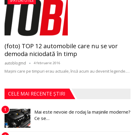
SFATURI UTILE
(foto) TOP 12 automobile care nu se vor
demoda niciodată în timp
autoblogmd
4 februarie 2016
Maşini care pe timpuri erau actuale, însă acum au devenit legende.…
CELE MAI RECENTE ȘTIRI
1
Mai este nevoie de rodaj la mașinile moderne?
Ce se…