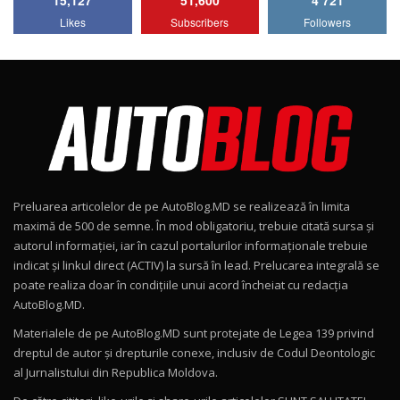
15,127
51,600
4 721
Lotus Emira Turbo SE / Test Drive
Likes
Subscribers
Followers
AutoBlog.MD
7
24:06
Noul Škoda Kodiaq RS / Test Drive
AutoBlog.MD în premieră națională
8
15:08
Noul Geely EX2 / Test Drive AutoBlog.MD
15:22
9
Preluarea articolelor de pe AutoBlog.MD se realizează în limita
Mercedes-AMG E 53 HYBRID 4MATIC+ / Test
maximă de 500 de semne. În mod obligatoriu, trebuie citată sursa și
Drive AutoBlog.MD
10
autorul informației, iar în cazul portalurilor informaționale trebuie
16:27
indicat și linkul direct (ACTIV) la sursă în lead. Prelucarea integrală se
poate realiza doar în condițiile unui acord încheiat cu redacţia
Noul Volvo ES90 / Test Drive AutoBlog.MD
AutoBlog.MD.
27:58
11
Materialele de pe AutoBlog.MD sunt protejate de Legea 139 privind
dreptul de autor și drepturile conexe, inclusiv de Codul Deontologic
Noul MG HS / Test Drive AutoBlog.MD
al Jurnalistului din Republica Moldova.
16:48
12