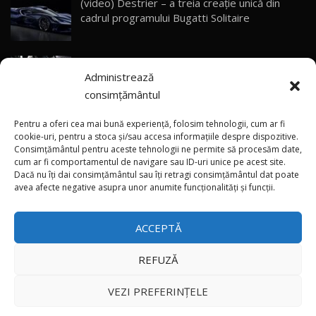
(video) Destrier – a treia creație unică din
Primele impresii despre BYD Seal U DM-i,
cadrul programului Bugatti Solitaire
Sealion 7 și Seal 5 DM-i / Test Drive
30
10:58
AutoBlog.MD
(video) SRT prezintă tehnologia eBoost Air
Noua Toyota Corolla Cross facelift / Test Drive
Administrează
care elimină decalajul turbo
AutoBlog.MD
31
13:56
consimțământul
ANRE: Detensionarea relativă a situației din
Noul Volvo EX90 / Test Drive AutoBlog.MD
Pentru a oferi cea mai bună experiență, folosim tehnologii, cum ar fi
32:06
32
Golf influențează prețurile la carburanți în
cookie-uri, pentru a stoca și/sau accesa informațiile despre dispozitive.
Consimțământul pentru aceste tehnologii ne permite să procesăm date,
Moldova
cum ar fi comportamentul de navigare sau ID-uri unice pe acest site.
Dacă nu îți dai consimțământul sau îți retragi consimțământul dat poate
×
MG RX5 - își merită banii? / Test Drive
(foto/video) Imaginea zilei: Și în SUA polițiștii
avea afecte negative asupra unor anumite funcționalități și funcții.
AutoBlog.MD
33
uneori „stau în tufari”
18:51
ACCEPTĂ
Noul DACIA DUSTER DIESEL! Primul test drive în
română
34
15:39
REFUZĂ
Toate drepturile rezervate © 2026
Noul Mercedes-Benz E 350 e - cât consumă?! /
VEZI PREFERINȚELE
Test Drive AutoBlog.MD
35
26:49
Autoblog
Developed by