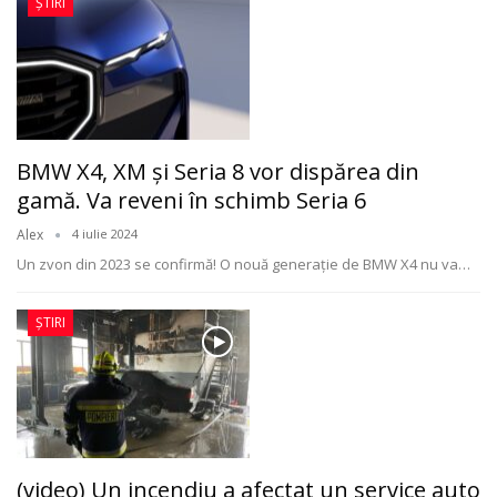
ȘTIRI
BMW X4, XM și Seria 8 vor dispărea din
gamă. Va reveni în schimb Seria 6
Alex
4 iulie 2024
Un zvon din 2023 se confirmă! O nouă generație de BMW X4 nu va
…
ȘTIRI
(video) Un incendiu a afectat un service auto