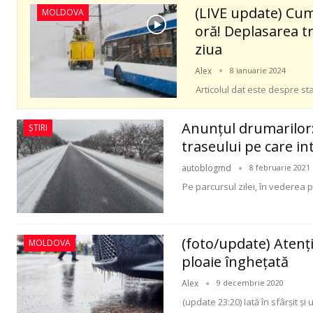
(LIVE update) Cum
MOLDOVA
oră! Deplasarea t
ziua
Alex
8 ianuarie 2024
Articolul dat este despre sta
Anunţul drumarilor: 
ȘTIRI
traseului pe care int
autoblogmd
8 februarie 2021
Pe parcursul zilei, în vederea pr
(foto/update) Atenţi
MOLDOVA
ploaie îngheţată
Alex
9 decembrie 2020
(update 23:20) Iată în sfârșit ș