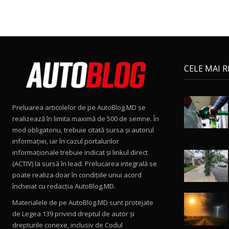
CELE MAI 
Preluarea articolelor de pe AutoBlog.MD se
realizează în limita maximă de 500 de semne. În
mod obligatoriu, trebuie citată sursa și autorul
informației, iar în cazul portalurilor
informaționale trebuie indicat și linkul direct
(ACTIV) la sursă în lead. Prelucarea integrală se
poate realiza doar în condițiile unui acord
încheiat cu redacţia AutoBlog.MD.
Materialele de pe AutoBlog.MD sunt protejate
de Legea 139 privind dreptul de autor și
drepturile conexe, inclusiv de Codul