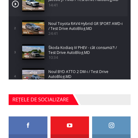
14:41
Noul Toyota RAV4 Hybrid GR SPORT AWD-i
/ Test Drive AutoBlog.MD
2
24:41
Škoda Kodiaq iV PHEV - cât consumă?! /
Test Drive AutoBlog.MD
3
10:34
Noul BYD ATTO 2 DM-i / Test Drive
AutoBlog.MD
4
17:35
Noul Mercedes-Benz S-Class facelift (S 580
REȚELE DE SOCIALIZARE
4MATIC V223) / Test Drive AutoBlog.MD
5
27:33
HAVAL H5 / Test Drive AutoBlog.MD
11:58
6