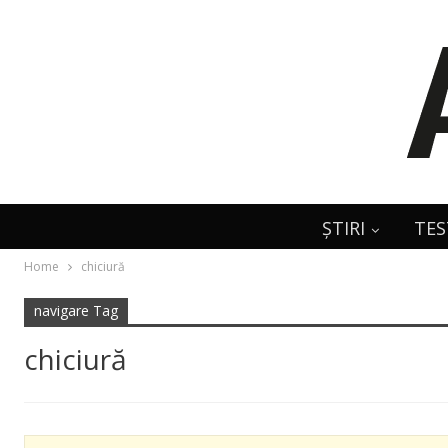
ȘTIRI
TES
Home
chiciură
navigare Tag
chiciură