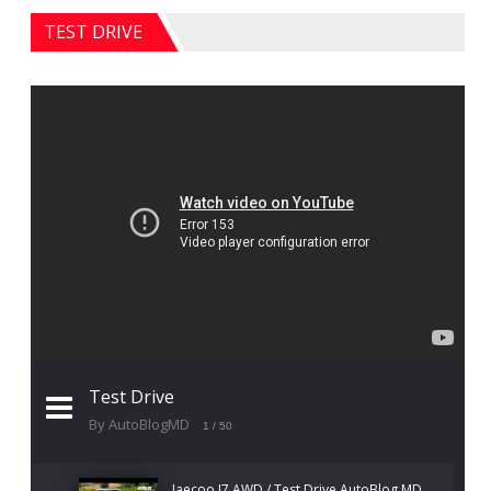
TEST DRIVE
Test Drive
By AutoBlogMD
1
/ 50
Jaecoo J7 AWD / Test Drive AutoBlog.MD