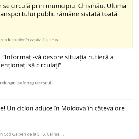
 se circulă prin municipiul Chișinău. Ultima
ransportului public rămâne sistată toată
rea lucrurilor în capitală și se va
…
“Informaţi-vă despre situația rutieră a
enţionaţi să circulaţi”
elungirii pe întreg teritoriul
…
e! Un ciclon aduce în Moldova în câteva ore
i un Cod Galben de la SHS. Cel mai
…