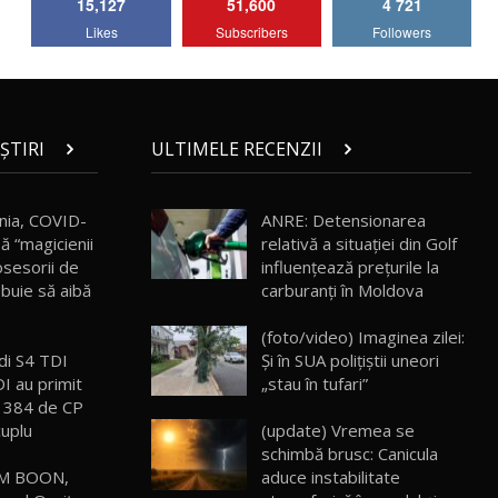
15,127
51,600
4 721
Lotus Emira Turbo SE / Test Drive
Likes
Subscribers
Followers
AutoBlog.MD
7
24:06
Noul Škoda Kodiaq RS / Test Drive
AutoBlog.MD în premieră națională
8
15:08
ȘTIRI
ULTIMELE RECENZII
Noul Geely EX2 / Test Drive AutoBlog.MD
15:22
9
nia, COVID-
ANRE: Detensionarea
ă “magicienii
relativă a situației din Golf
osesorii de
influențează prețurile la
Mercedes-AMG E 53 HYBRID 4MATIC+ /
buie să aibă
carburanți în Moldova
Test Drive AutoBlog.MD
10
16:27
(foto/video) Imaginea zilei:
udi S4 TDI
Și în SUA polițiștii uneori
Noul Volvo ES90 / Test Drive AutoBlog.MD
DI au primit
„stau în tufari”
27:58
11
e 384 de CP
cuplu
(update) Vremea se
schimbă brusc: Canicula
Noul MG HS / Test Drive AutoBlog.MD
16:48
12
OM BOON,
aduce instabilitate