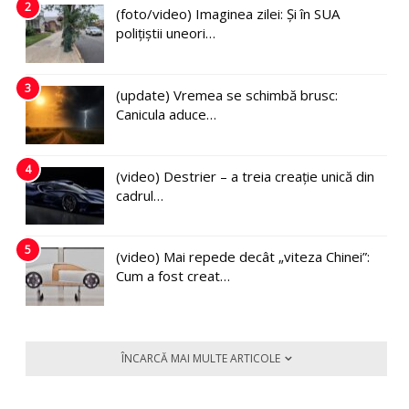
2
(foto/video) Imaginea zilei: Și în SUA
polițiștii uneori…
3
(update) Vremea se schimbă brusc:
Canicula aduce…
4
(video) Destrier – a treia creație unică din
cadrul…
5
(video) Mai repede decât „viteza Chinei”:
Cum a fost creat…
ÎNCARCĂ MAI MULTE ARTICOLE