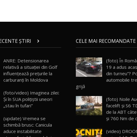
RECENTE ȘTIRI
CELE MAI RECOMANDATE 
ANRE: Detensionarea
(foto) În Româ
relativă a situației din Golf
19 a adus acas
influențează prețurile la
din turneu”? P
carburanți în Moldova
automobile tre
grijă
(foto/video) Imaginea zilei:
Și în SUA polițiștii uneori
(foto) Noile A
„stau în tufari”
facelift şi S6 T
de la ABT cât
şi 760 Nm de 
(update) Vremea se
schimbă brusc: Canicula
(video) DRO
aduce instabilitate