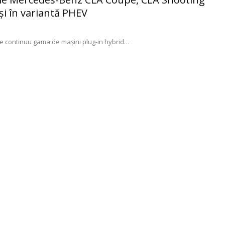
şi în variantă PHEV
e continuu gama de maşini plug-in hybrid
…