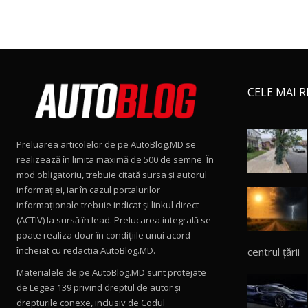
CELE MAI 
Preluarea articolelor de pe AutoBlog.MD se
realizează în limita maximă de 500 de semne. În
mod obligatoriu, trebuie citată sursa și autorul
informației, iar în cazul portalurilor
informaționale trebuie indicat și linkul direct
(ACTIV) la sursă în lead. Prelucarea integrală se
poate realiza doar în condițiile unui acord
încheiat cu redacţia AutoBlog.MD.
centrul țării
Materialele de pe AutoBlog.MD sunt protejate
de Legea 139 privind dreptul de autor și
drepturile conexe, inclusiv de Codul