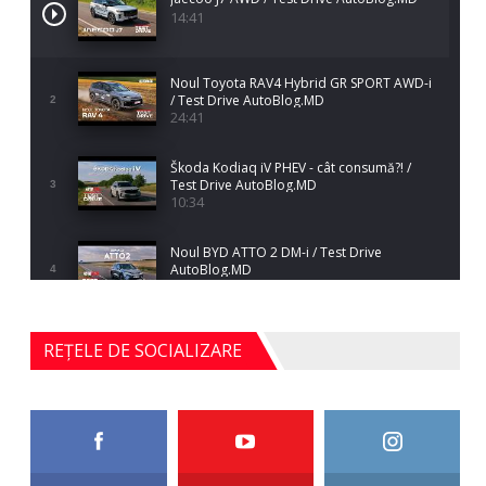
14:41
Noul Toyota RAV4 Hybrid GR SPORT AWD-i
/ Test Drive AutoBlog.MD
2
24:41
Škoda Kodiaq iV PHEV - cât consumă?! /
Test Drive AutoBlog.MD
3
10:34
Noul BYD ATTO 2 DM-i / Test Drive
AutoBlog.MD
4
17:35
Noul Mercedes-Benz S-Class facelift (S 580
REȚELE DE SOCIALIZARE
4MATIC V223) / Test Drive AutoBlog.MD
5
27:33
HAVAL H5 / Test Drive AutoBlog.MD
11:58
6