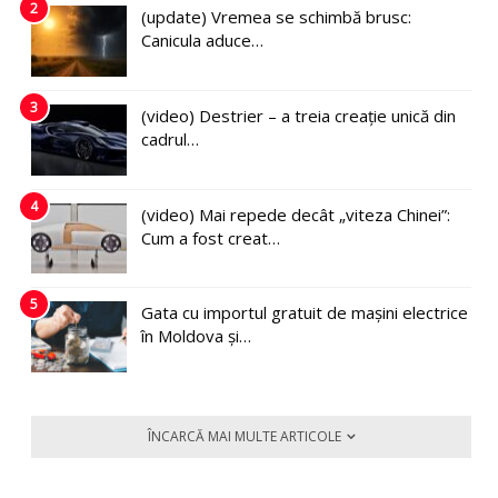
2
(update) Vremea se schimbă brusc:
Canicula aduce…
3
(video) Destrier – a treia creație unică din
cadrul…
4
(video) Mai repede decât „viteza Chinei”:
Cum a fost creat…
5
Gata cu importul gratuit de mașini electrice
în Moldova și…
ÎNCARCĂ MAI MULTE ARTICOLE