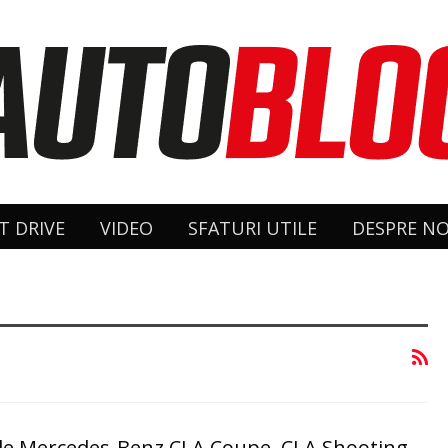
T DRIVE
VIDEO
SFATURI UTILE
DESPRE NO
oile Mercedes-Benz CLA Coupe, CLA Shooting