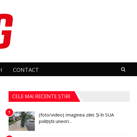
I
CONTACT
CELE MAI RECENTE ȘTIRI
1
(foto/video) Imaginea zilei: Și în SUA
polițiștii uneori…