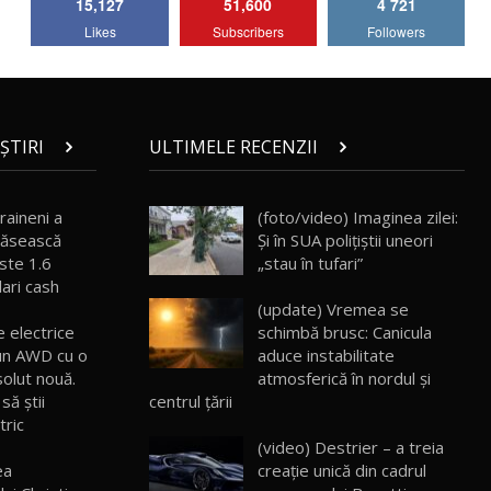
15,127
51,600
4 721
Lotus Emira Turbo SE / Test Drive
Likes
Subscribers
Followers
AutoBlog.MD
7
24:06
Noul Škoda Kodiaq RS / Test Drive
AutoBlog.MD în premieră națională
8
15:08
ȘTIRI
ULTIMELE RECENZII
Noul Geely EX2 / Test Drive AutoBlog.MD
15:22
9
raineni a
(foto/video) Imaginea zilei:
răsească
Și în SUA polițiștii uneori
ste 1.6
„stau în tufari”
Mercedes-AMG E 53 HYBRID 4MATIC+ /
lari cash
Test Drive AutoBlog.MD
10
(update) Vremea se
16:27
e electrice
schimbă brusc: Canicula
 un AWD cu o
aduce instabilitate
Noul Volvo ES90 / Test Drive AutoBlog.MD
solut nouă.
atmosferică în nordul și
27:58
11
să ştii
centrul țării
tric
(video) Destrier – a treia
Noul MG HS / Test Drive AutoBlog.MD
16:48
12
ea
creație unică din cadrul