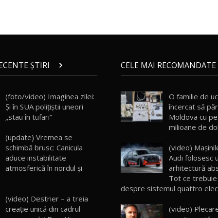
RECENTE ȘTIRI
CELE MAI RECOMANDATE 
(foto/video) Imaginea zilei:
O familie de uc
Și în SUA polițiștii uneori
încercat să pă
„stau în tufari”
Moldova cu pe
milioane de do
(update) Vremea se
(video) Maşinil
schimbă brusc: Canicula
Audi folosesc
aduce instabilitate
arhitectură ab
atmosferică în nordul și
Tot ce trebuie 
despre sistemul quattro elec
(video) Destrier – a treia
(video) Plecar
creație unică din cadrul