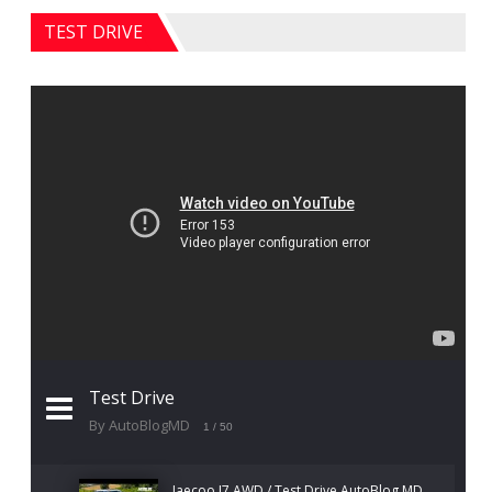
TEST DRIVE
Test Drive
By AutoBlogMD
1
/ 50
Jaecoo J7 AWD / Test Drive AutoBlog.MD