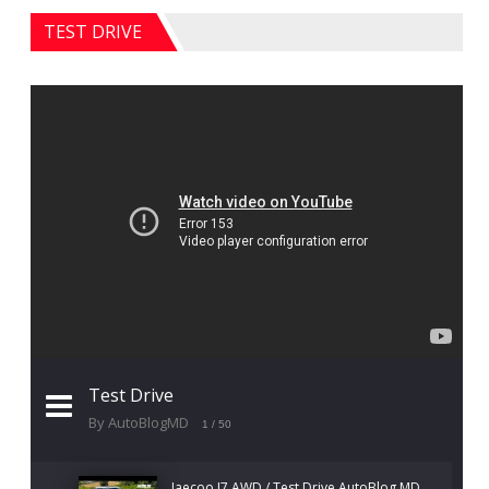
TEST DRIVE
Test Drive
By AutoBlogMD
1
/ 50
Jaecoo J7 AWD / Test Drive AutoBlog.MD