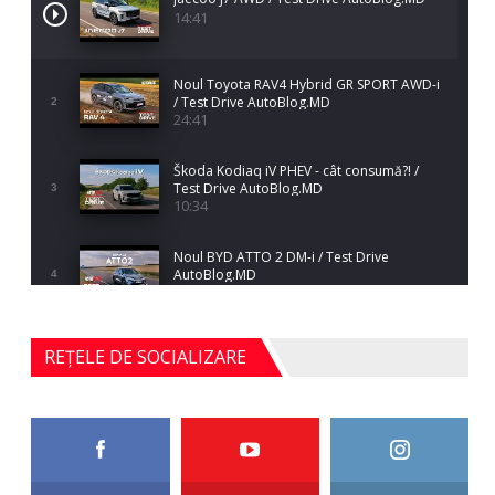
14:41
Noul Toyota RAV4 Hybrid GR SPORT AWD-i
/ Test Drive AutoBlog.MD
2
24:41
Škoda Kodiaq iV PHEV - cât consumă?! /
Test Drive AutoBlog.MD
3
10:34
Noul BYD ATTO 2 DM-i / Test Drive
AutoBlog.MD
4
17:35
Noul Mercedes-Benz S-Class facelift (S 580
REȚELE DE SOCIALIZARE
4MATIC V223) / Test Drive AutoBlog.MD
5
27:33
HAVAL H5 / Test Drive AutoBlog.MD
11:58
6