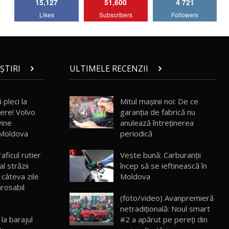
15,127
51,600
4 721
Lotus Emira Turbo SE / Test Drive
Likes
Subscribers
Followers
AutoBlog.MD
7
24:06
Noul Škoda Kodiaq RS / Test Drive
AutoBlog.MD în premieră națională
8
15:08
ȘTIRI
ULTIMELE RECENZII
Noul Geely EX2 / Test Drive AutoBlog.MD
15:22
9
 pleci la
Mitul mașinii noi: De ce
ere! Volvo
garanția de fabrică nu
vine
anulează întreținerea
Mercedes-AMG E 53 HYBRID 4MATIC+ /
n Moldova
periodică
Test Drive AutoBlog.MD
10
16:27
ficul rutier
Veste bună: Carburanții
l străzii
încep să se ieftinească în
Noul Volvo ES90 / Test Drive AutoBlog.MD
 câteva zile
Moldova
27:58
11
arosabil
(foto/video) Avanpremieră
netradițională: Noul smart
Noul MG HS / Test Drive AutoBlog.MD
16:48
12
 la barajul
#2 a apărut pe pereți din