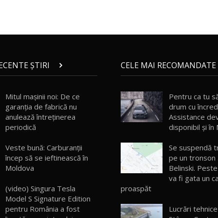
RECENTE ȘTIRI
CELE MAI RECOMANDATE 
Mitul mașinii noi: De ce
Pentru ca tu să
garanția de fabrică nu
drum cu încred
anulează întreținerea
Assistance de
periodică
disponibil și î
Veste bună: Carburanții
Se suspendă tra
încep să se ieftinească în
pe un tronson a
Moldova
Belinski. Peste
va fi gata un c
proaspăt
(video) Singura Tesla
Model S Signature Edition
Lucrări tehnice
pentru România a fost