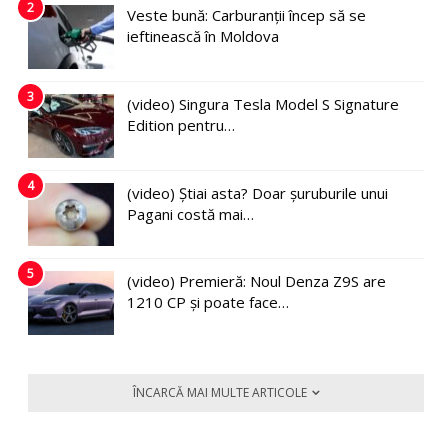
2
Veste bună: Carburanții încep să se
ieftinească în Moldova
3
(video) Singura Tesla Model S Signature
Edition pentru…
4
(video) Știai asta? Doar șuruburile unui
Pagani costă mai…
5
(video) Premieră: Noul Denza Z9S are
1210 CP și poate face…
ÎNCARCĂ MAI MULTE ARTICOLE