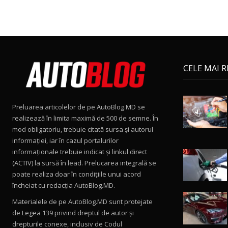
CELE MAI 
Preluarea articolelor de pe AutoBlog.MD se
realizează în limita maximă de 500 de semne. În
mod obligatoriu, trebuie citată sursa și autorul
informației, iar în cazul portalurilor
informaționale trebuie indicat și linkul direct
(ACTIV) la sursă în lead. Prelucarea integrală se
poate realiza doar în condițiile unui acord
încheiat cu redacţia AutoBlog.MD.
Materialele de pe AutoBlog.MD sunt protejate
de Legea 139 privind dreptul de autor și
drepturile conexe, inclusiv de Codul