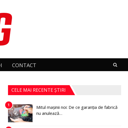
I
CONTACT
CELE MAI RECENTE ȘTIRI
1
Mitul mașinii noi: De ce garanția de fabrică
nu anulează…