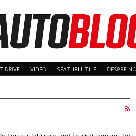
T DRIVE
VIDEO
SFATURI UTILE
DESPRE NO
n Europa. Iată care sunt finaliștii concursului