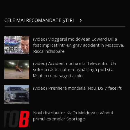
Micul BYD Dolphin Surf / Test Drive
CELE MAI RECOMANDATE ȘTIRI
AutoBlog.MD
21
16:59
(video) Vloggerul moldovean Edward Bill a
Noua Mazda 6e / Test Drive AutoBlog.MD
fost implicat într-un grav accident în Moscova.
26:59
22
Riscă închisoare
Lynk & Co 01 / Test Drive AutoBlog.MD
(video) Accident nocturn la Telecentru. Un
25:19
23
șofer a răsturnat o mașină lângă pod și a
lăsat-o cu pasageri acolo
ZEEKR 009: Cel mai Performant și Confortabil
(video) Premieră mondială: Noul DS 7 facelift
Van Electric Testat în Moldova / AutoBlog.MD
24
26:38
Land Rover Defender OCTA Edition One: Cel
Noul distribuitor Kia în Moldova a vândut
mai Exclusiv și Puternic Defender Testat în
25
32:21
Moldova
primul exemplar Sportage