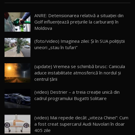
Noua Mazda CX-5 / Test Drive AutoBlog.MD
ANRE: Detensionarea relativă a situației din
14:37
15
Golf influențează prețurile la carburanți în
Moldova
Cum merge? Škoda Octavia 4×4 DSG facelift //
AutoBlogMD
(foto/video) Imaginea zilei: Și în SUA polițiștii
16
13:10
uneori „stau în tufari”
Lotus Eletre R / Test Drive AutoBlog.MD
20:06
17
(update) Vremea se schimbă brusc: Canicula
aduce instabilitate atmosferică în nordul și
centrul țării
Va fi modelul nr.1 BYD în Moldova? BYD Seal U
DM-i / Test Drive AutoBlog.MD
18
(video) Destrier – a treia creație unică din
30:08
cadrul programului Bugatti Solitaire
Noul Geely EX5 EM-i care a cucerit Moldova
înainte să ajungă în showroom / Test Drive
19
23:36
AutoBlog.MD
(video) Mai repede decât „viteza Chinei”: Cum
a fost creat supercarul Audi Nuvolari în doar
Noul ZEEKR 7X / Test Drive AutoBlog.MD
405 zile
29:08
20