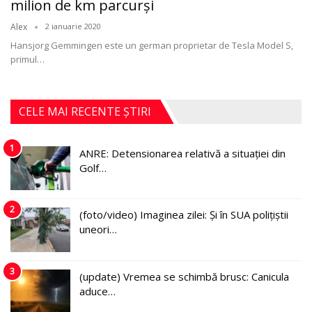
milion de km parcurşi
Alex
2 ianuarie 2020
Hansjorg Gemmingen este un german proprietar de Tesla Model S,
primul
…
CELE MAI RECENTE ȘTIRI
1
ANRE: Detensionarea relativă a situației din
Golf…
2
(foto/video) Imaginea zilei: Și în SUA polițiștii
uneori…
3
(update) Vremea se schimbă brusc: Canicula
aduce…