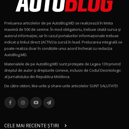
Noul Geely EX2 / Test Drive AutoBlog.MD
15:22
9
Preluarea articolelor de pe AutoBlog.MD se realizează în limita
Mercedes-AMG E 53 HYBRID 4MATIC+ / Test
maximă de 500 de semne. În mod obligatoriu, trebuie citată sursa și
Drive AutoBlog.MD
10
autorul informației, iar în cazul portalurilor informaționale trebuie
16:27
indicat și linkul direct (ACTIV) la sursă în lead. Prelucarea integrală se
poate realiza doar în condițiile unui acord încheiat cu redacţia
Noul Volvo ES90 / Test Drive AutoBlog.MD
AutoBlog.MD.
27:58
11
Materialele de pe AutoBlog.MD sunt protejate de Legea 139 privind
dreptul de autor și drepturile conexe, inclusiv de Codul Deontologic
Noul MG HS / Test Drive AutoBlog.MD
al Jurnalistului din Republica Moldova.
16:48
12
De către cititori, like-urile şi share-urile articolelor SUNT SALUTATE!
ROX 01: Test drive cu noul SUV chinezesc care
combină aventura cu luxul / AutoBlog.MD
13
36:08
ZEEKR 9X în Moldova: Am condus gigantul
chinez care face lumea să se întoarcă după el
14
CELE MAI RECENTE ȘTIRI
17:27
/ AutoBlog.MD