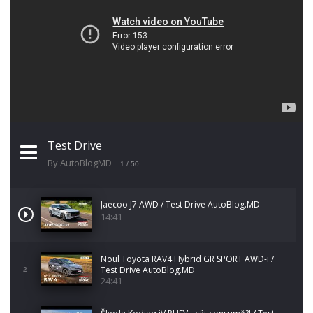
Test Drive
By AutoBlogMD
1
/ 50
Jaecoo J7 AWD / Test Drive AutoBlog.MD
14:41
Noul Toyota RAV4 Hybrid GR SPORT AWD-i /
Test Drive AutoBlog.MD
2
24:41