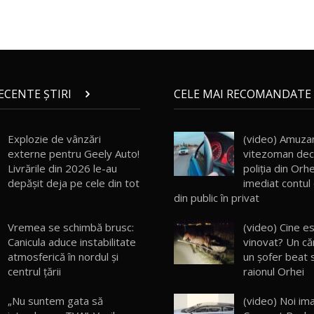
RECENTE ȘTIRI
CELE MAI RECOMANDATE 
Explozie de vânzări
(video) Amuza
externe pentru Geely Auto!
vitezoman dec
Livrările din 2026 le-au
poliţia din Orhe
depășit deja pe cele din tot
imediat contul
din public în privat
Vremea se schimbă brusc:
(video) Cine e
Canicula aduce instabilitate
vinovat? Un că
atmosferică în nordul și
un şofer beat s
centrul țării
raionul Orhei
„Nu suntem gata să
(video) Noi ima