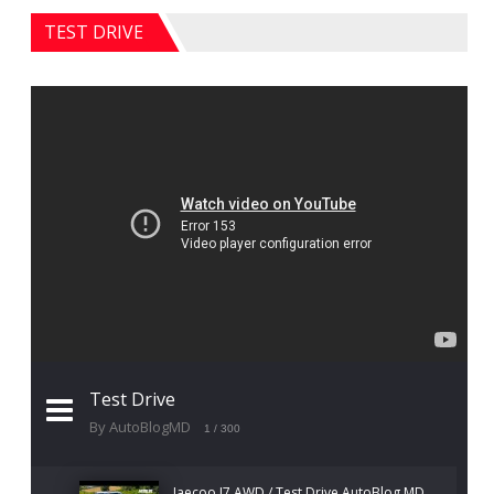
TEST DRIVE
Test Drive
By AutoBlogMD
1
/ 300
Jaecoo J7 AWD / Test Drive AutoBlog.MD