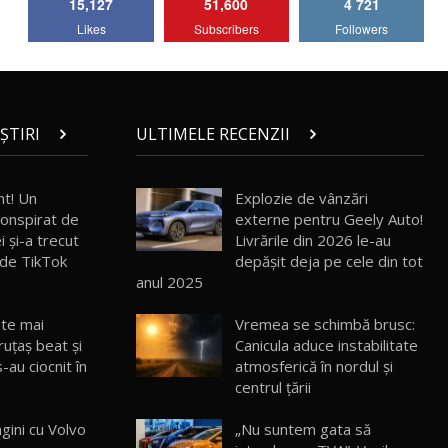
15,127
51,600
4 721
Lotus Emira Turbo SE / Test Drive
Likes
Subscribers
Followers
AutoBlog.MD
7
24:06
Noul Škoda Kodiaq RS / Test Drive
AutoBlog.MD în premieră națională
8
15:08
ȘTIRI
ULTIMELE RECENZII
Noul Geely EX2 / Test Drive AutoBlog.MD
15:22
9
nt! Un
Explozie de vânzări
onspirat de
externe pentru Geely Auto!
i şi-a trecut
Livrările din 2026 le-au
Mercedes-AMG E 53 HYBRID 4MATIC+ /
 de TikTok
depășit deja pe cele din tot
Test Drive AutoBlog.MD
10
anul 2025
16:27
ste mai
Vremea se schimbă brusc:
Noul Volvo ES90 / Test Drive AutoBlog.MD
ruțaș beat şi
Canicula aduce instabilitate
27:58
11
-au ciocnit în
atmosferică în nordul și
centrul țării
Noul MG HS / Test Drive AutoBlog.MD
16:48
12
gini cu Volvo
„Nu suntem gata să