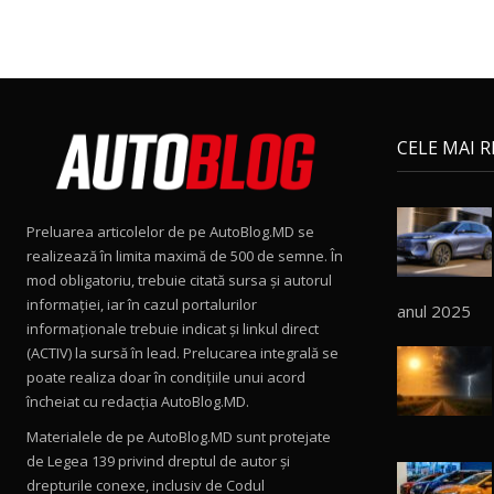
CELE MAI 
Preluarea articolelor de pe AutoBlog.MD se
realizează în limita maximă de 500 de semne. În
mod obligatoriu, trebuie citată sursa și autorul
informației, iar în cazul portalurilor
anul 2025
informaționale trebuie indicat și linkul direct
(ACTIV) la sursă în lead. Prelucarea integrală se
poate realiza doar în condițiile unui acord
încheiat cu redacţia AutoBlog.MD.
Materialele de pe AutoBlog.MD sunt protejate
de Legea 139 privind dreptul de autor și
drepturile conexe, inclusiv de Codul