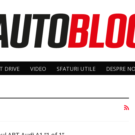
T DRIVE
VIDEO
SFATURI UTILE
DESPRE NO
ul ABT Audi A1 “1 of 1”