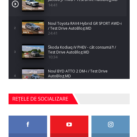
14:41
Noul Toyota RAV4 Hybrid GR SPORT AWD-i
/ Test Drive AutoBlog.MD
2
24:41
Škoda Kodiaq iV PHEV - cât consumă?! /
Test Drive AutoBlog.MD
3
10:34
Noul BYD ATTO 2 DM-i / Test Drive
AutoBlog.MD
4
17:35
Noul Mercedes-Benz S-Class facelift (S 580
REȚELE DE SOCIALIZARE
4MATIC V223) / Test Drive AutoBlog.MD
5
27:33
HAVAL H5 / Test Drive AutoBlog.MD
11:58
6