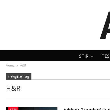
ȘTIRI
TES
Home
H&R
navigare Tag
H&R
(video) Premieră: No
ȘTIRI