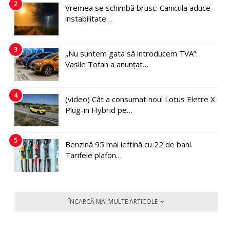
2
Vremea se schimbă brusc: Canicula aduce
instabilitate…
3
„Nu suntem gata să introducem TVA”:
Vasile Tofan a anunțat…
4
(video) Cât a consumat noul Lotus Eletre X
Plug-in Hybrid pe…
5
Benzină 95 mai ieftină cu 22 de bani.
Tarifele plafon…
ÎNCARCĂ MAI MULTE ARTICOLE