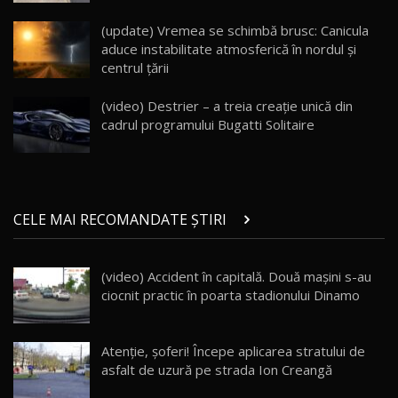
Va fi modelul nr.1 BYD în Moldova? BYD Seal U
DM-i / Test Drive AutoBlog.MD
18
(update) Vremea se schimbă brusc: Canicula
30:08
aduce instabilitate atmosferică în nordul și
centrul țării
Noul Geely EX5 EM-i care a cucerit Moldova
înainte să ajungă în showroom / Test Drive
19
23:36
AutoBlog.MD
(video) Destrier – a treia creație unică din
cadrul programului Bugatti Solitaire
Noul ZEEKR 7X / Test Drive AutoBlog.MD
29:08
20
Micul BYD Dolphin Surf / Test Drive
CELE MAI RECOMANDATE ȘTIRI
AutoBlog.MD
21
16:59
(video) Accident în capitală. Două maşini s-au
Noua Mazda 6e / Test Drive AutoBlog.MD
ciocnit practic în poarta stadionului Dinamo
26:59
22
Lynk & Co 01 / Test Drive AutoBlog.MD
Atenție, șoferi! Începe aplicarea stratului de
25:19
23
asfalt de uzură pe strada Ion Creangă