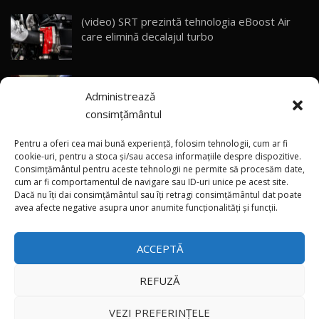
(video) SRT prezintă tehnologia eBoost Air
Primele impresii despre BYD Seal U DM-i,
care elimină decalajul turbo
Sealion 7 și Seal 5 DM-i / Test Drive
30
10:58
AutoBlog.MD
ANRE: Detensionarea relativă a situației din
Noua Toyota Corolla Cross facelift / Test Drive
Administrează
Golf influențează prețurile la carburanți în
AutoBlog.MD
31
13:56
Moldova
consimțământul
(foto/video) Imaginea zilei: Și în SUA polițiștii
Noul Volvo EX90 / Test Drive AutoBlog.MD
Pentru a oferi cea mai bună experiență, folosim tehnologii, cum ar fi
32:06
32
uneori „stau în tufari”
cookie-uri, pentru a stoca și/sau accesa informațiile despre dispozitive.
Consimțământul pentru aceste tehnologii ne permite să procesăm date,
cum ar fi comportamentul de navigare sau ID-uri unice pe acest site.
Dacă nu îți dai consimțământul sau îți retragi consimțământul dat poate
×
MG RX5 - își merită banii? / Test Drive
(update) Vremea se schimbă brusc: Canicula
avea afecte negative asupra unor anumite funcționalități și funcții.
AutoBlog.MD
33
aduce instabilitate atmosferică în nordul și
18:51
centrul țării
ACCEPTĂ
Noul DACIA DUSTER DIESEL! Primul test drive în
română
34
15:39
REFUZĂ
Toate drepturile rezervate © 2026
Noul Mercedes-Benz E 350 e - cât consumă?! /
VEZI PREFERINȚELE
35