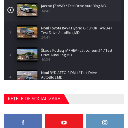
Jaecoo J7 AWD / Test Drive AutoBlog.MD
14:41
Noul Toyota RAV4 Hybrid GR SPORT AWD-i /
Test Drive AutoBlog.MD
2
24:41
Škoda Kodiaq iV PHEV - cât consumă?! / Test
Drive AutoBlog.MD
3
10:34
Noul BYD ATTO 2 DM-i / Test Drive
AutoBlog.MD
4
17:35
Noul Mercedes-Benz S-Class facelift (S 580
REȚELE DE SOCIALIZARE
4MATIC V223) / Test Drive AutoBlog.MD
5
27:33
HAVAL H5 / Test Drive AutoBlog.MD
11:58
6