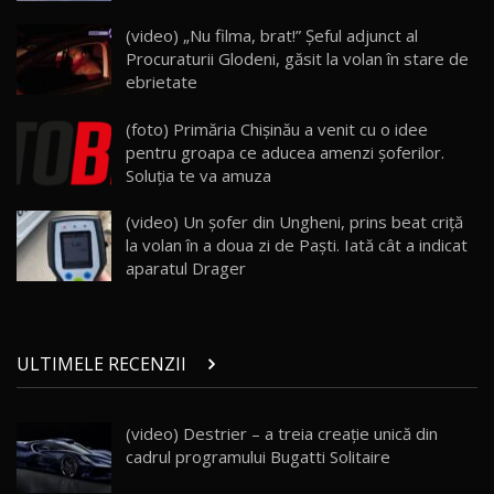
ZEEKR 009: Cel mai Performant și Confortabil
(video) „Nu filma, brat!” Șeful adjunct al
Van Electric Testat în Moldova / AutoBlog.MD
24
Procuraturii Glodeni, găsit la volan în stare de
26:38
ebrietate
Land Rover Defender OCTA Edition One: Cel
(foto) Primăria Chişinău a venit cu o idee
mai Exclusiv și Puternic Defender Testat în
25
32:21
Moldova
pentru groapa ce aducea amenzi şoferilor.
Soluţia te va amuza
Porsche 911 Spirit 70 / Test Drive
AutoBlog.MD
26
(video) Un şofer din Ungheni, prins beat criţă
10:57
la volan în a doua zi de Paşti. Iată cât a indicat
aparatul Drager
Test Drive: Noile modele FENDT! Cum e să
conduci un tractor?!
27
22:49
ULTIMELE RECENZII
Noul Geely Monjaro 2025! Mai ieftin și mai
dotat / Test Drive AutoBlog.MD
28
23:05
(video) Destrier – a treia creație unică din
cadrul programului Bugatti Solitaire
ZEEKR 9X - PRIMUL TEST DRIVE ÎN ROMÂNĂ!
CUM SE CONDUCE?
29
33:40