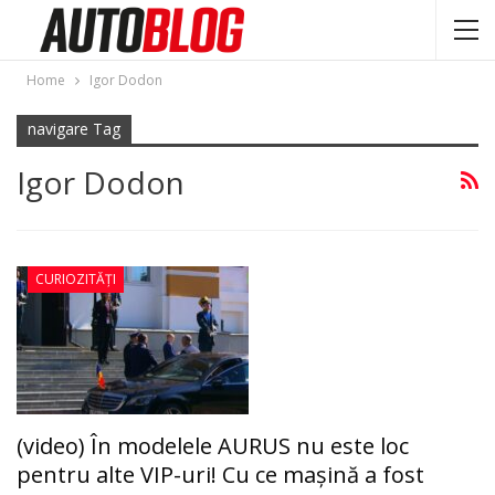
Home
Igor Dodon
navigare Tag
Igor Dodon
CURIOZITĂȚI
(video) În modelele AURUS nu este loc
pentru alte VIP-uri! Cu ce maşină a fost