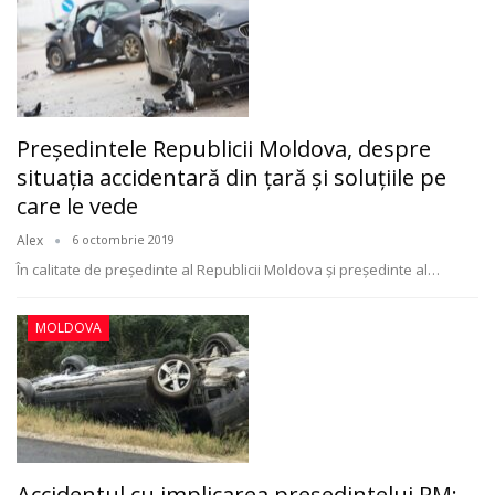
Preşedintele Republicii Moldova, despre
situaţia accidentară din ţară şi soluţiile pe
care le vede
Alex
6 octombrie 2019
În calitate de preşedinte al Republicii Moldova şi preşedinte al
…
MOLDOVA
Accidentul cu implicarea preşedintelui RM: