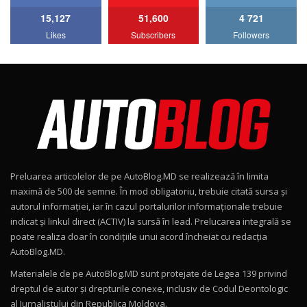
15,127
51,600
4 721
Lotus Emira Turbo SE / Test Drive
Likes
Subscribers
Followers
AutoBlog.MD
7
24:06
Noul Škoda Kodiaq RS / Test Drive
AutoBlog.MD în premieră națională
8
15:08
Noul Geely EX2 / Test Drive AutoBlog.MD
15:22
9
Preluarea articolelor de pe AutoBlog.MD se realizează în limita
Mercedes-AMG E 53 HYBRID 4MATIC+ / Test
maximă de 500 de semne. În mod obligatoriu, trebuie citată sursa și
Drive AutoBlog.MD
10
autorul informației, iar în cazul portalurilor informaționale trebuie
16:27
indicat și linkul direct (ACTIV) la sursă în lead. Prelucarea integrală se
poate realiza doar în condițiile unui acord încheiat cu redacţia
Noul Volvo ES90 / Test Drive AutoBlog.MD
AutoBlog.MD.
27:58
11
Materialele de pe AutoBlog.MD sunt protejate de Legea 139 privind
dreptul de autor și drepturile conexe, inclusiv de Codul Deontologic
Noul MG HS / Test Drive AutoBlog.MD
al Jurnalistului din Republica Moldova.
12