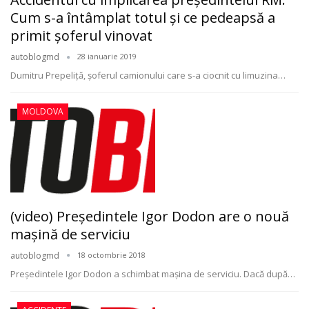
Cum s-a întâmplat totul şi ce pedeapsă a
primit şoferul vinovat
autoblogmd
28 ianuarie 2019
Dumitru Prepeliţă, şoferul camionului care s-a ciocnit cu limuzina…
MOLDOVA
(video) Preşedintele Igor Dodon are o nouă
maşină de serviciu
autoblogmd
18 octombrie 2018
Preşedintele Igor Dodon a schimbat maşina de serviciu. Dacă după…