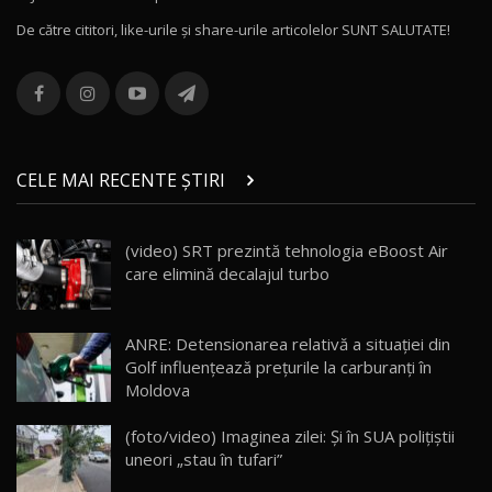
16:48
De către cititori, like-urile şi share-urile articolelor SUNT SALUTATE!
ROX 01: Test drive cu noul SUV chinezesc care
combină aventura cu luxul / AutoBlog.MD
13
36:08
ZEEKR 9X în Moldova: Am condus gigantul
chinez care face lumea să se întoarcă după el
14
CELE MAI RECENTE ȘTIRI
17:27
/ AutoBlog.MD
Noua Mazda CX-5 / Test Drive AutoBlog.MD
(video) SRT prezintă tehnologia eBoost Air
14:37
15
care elimină decalajul turbo
Cum merge? Škoda Octavia 4×4 DSG facelift //
AutoBlogMD
ANRE: Detensionarea relativă a situației din
16
13:10
Golf influențează prețurile la carburanți în
Moldova
Lotus Eletre R / Test Drive AutoBlog.MD
20:06
17
(foto/video) Imaginea zilei: Și în SUA polițiștii
uneori „stau în tufari”