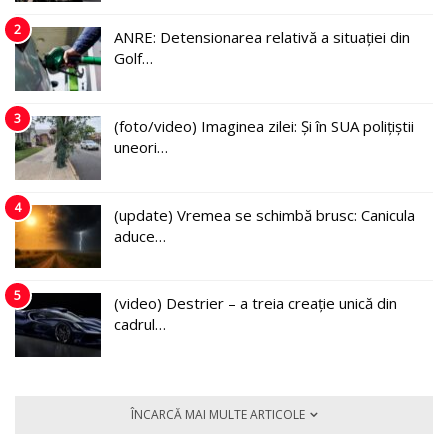
2
ANRE: Detensionarea relativă a situației din
Golf…
3
(foto/video) Imaginea zilei: Și în SUA polițiștii
uneori…
4
(update) Vremea se schimbă brusc: Canicula
aduce…
5
(video) Destrier – a treia creație unică din
cadrul…
ÎNCARCĂ MAI MULTE ARTICOLE