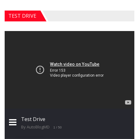
TEST DRIVE
Test Drive
By AutoBlogMD
1
/ 50