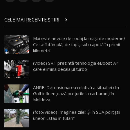
ZEEKR 9X în Moldova: Am condus gigantul
chinez care face lumea să se întoarcă după el
14
CELE MAI RECENTE ȘTIRI
17:27
/ AutoBlog.MD
Noua Mazda CX-5 / Test Drive AutoBlog.MD
Mai este nevoie de rodaj la mașinile moderne?
14:37
15
Ce se întâmplă, de fapt, sub capotă în primii
kilometri
Cum merge? Škoda Octavia 4×4 DSG facelift //
AutoBlogMD
(video) SRT prezintă tehnologia eBoost Air
16
13:10
care elimină decalajul turbo
Lotus Eletre R / Test Drive AutoBlog.MD
20:06
17
ANRE: Detensionarea relativă a situației din
Golf influențează prețurile la carburanți în
Moldova
Va fi modelul nr.1 BYD în Moldova? BYD Seal U
DM-i / Test Drive AutoBlog.MD
18
(foto/video) Imaginea zilei: Și în SUA polițiștii
30:08
uneori „stau în tufari”
Noul Geely EX5 EM-i care a cucerit Moldova
19