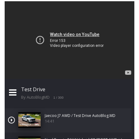
Test Drive
By AutoBlogMD
1
/ 300
Jaecoo J7 AWD / Test Drive AutoBlog.MD
14:41