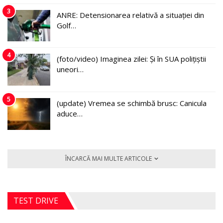
3
ANRE: Detensionarea relativă a situației din
Golf…
4
(foto/video) Imaginea zilei: Și în SUA polițiștii
uneori…
5
(update) Vremea se schimbă brusc: Canicula
aduce…
ÎNCARCĂ MAI MULTE ARTICOLE
TEST DRIVE