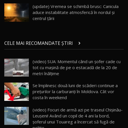
înainte să ajungă în showroom / Test Drive
23:36
AutoBlog.MD
(update) Vremea se schimbă brusc: Canicula
aduce instabilitate atmosferică în nordul și
Noul ZEEKR 7X / Test Drive AutoBlog.MD
centrul țării
29:08
20
Micul BYD Dolphin Surf / Test Drive
CELE MAI RECOMANDATE ȘTIRI
AutoBlog.MD
21
16:59
(video) SUA: Momentul când un şofer cade cu
Noua Mazda 6e / Test Drive AutoBlog.MD
tot cu maşină de pe o estacadă de la 20 de
26:59
22
metri înălţime
Lynk & Co 01 / Test Drive AutoBlog.MD
Se împlinesc două luni de scăderi continue a
25:19
23
prețurilor la carburanți în Moldova. Cât vor
costa în weekend
ZEEKR 009: Cel mai Performant și Confortabil
(video) Focuri de armă azi pe traseul Chișinău-
Van Electric Testat în Moldova / AutoBlog.MD
24
Leușeni! Având un copil de 4 ani la bord,
26:38
șoferul unui Touareg a încercat să fugă de
poliție