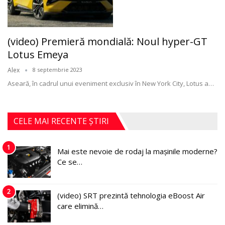
(video) Premieră mondială: Noul hyper-GT
Lotus Emeya
Alex
8 septembrie 2023
Aseară, în cadrul unui eveniment exclusiv în New York City, Lotus a
…
CELE MAI RECENTE ȘTIRI
1
Mai este nevoie de rodaj la mașinile moderne?
Ce se…
2
(video) SRT prezintă tehnologia eBoost Air
care elimină…