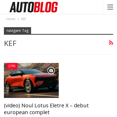
Home
KEF
navigare Tag
KEF
ȘTIRI
(video) Noul Lotus Eletre X – debut
european complet