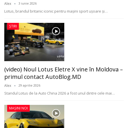
Alex
3 iunie 2026
Lotus, brandul britanic iconic pentru mașini sport ușoare și
…
ȘTIRI
(video) Noul Lotus Eletre X vine în Moldova –
primul contact AutoBlog.MD
Alex
29 aprilie 2026
Standul Lotus de la Auto China 2026 a fost unul dintre cele mai
…
MAȘINI NOI