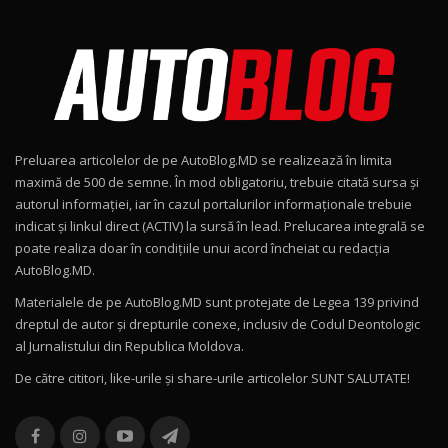
Noul Škoda Kodiaq RS / Test Drive
AutoBlog.MD în premieră națională
8
15:08
Noul Geely EX2 / Test Drive AutoBlog.MD
15:22
9
Preluarea articolelor de pe AutoBlog.MD se realizează în limita
Mercedes-AMG E 53 HYBRID 4MATIC+ / Test
maximă de 500 de semne. În mod obligatoriu, trebuie citată sursa și
Drive AutoBlog.MD
10
autorul informației, iar în cazul portalurilor informaționale trebuie
16:27
indicat și linkul direct (ACTIV) la sursă în lead. Prelucarea integrală se
poate realiza doar în condițiile unui acord încheiat cu redacţia
Noul Volvo ES90 / Test Drive AutoBlog.MD
AutoBlog.MD.
27:58
11
Materialele de pe AutoBlog.MD sunt protejate de Legea 139 privind
dreptul de autor și drepturile conexe, inclusiv de Codul Deontologic
Noul MG HS / Test Drive AutoBlog.MD
al Jurnalistului din Republica Moldova.
16:48
12
De către cititori, like-urile şi share-urile articolelor SUNT SALUTATE!
ROX 01: Test drive cu noul SUV chinezesc care
combină aventura cu luxul / AutoBlog.MD
13
36:08