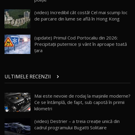
Land Rover Defender OCTA Edition One: Cel
mai Exclusiv și Puternic Defender Testat în
25
32:21
Moldova
(video) Incredibil cât costă! Cel mai scump loc
de parcare din lume se află în Hong Kong
Porsche 911 Spirit 70 / Test Drive
AutoBlog.MD
26
10:57
(update) Primul Cod Portocaliu din 2026:
Precipitații puternice și vânt în aproape toată
Test Drive: Noile modele FENDT! Cum e să
țara
conduci un tractor?!
27
22:49
Noul Geely Monjaro 2025! Mai ieftin și mai
ULTIMELE RECENZII
dotat / Test Drive AutoBlog.MD
28
23:05
Mai este nevoie de rodaj la mașinile moderne?
ZEEKR 9X - PRIMUL TEST DRIVE ÎN ROMÂNĂ!
CUM SE CONDUCE?
29
Ce se întâmplă, de fapt, sub capotă în primii
33:40
kilometri
Primele impresii despre BYD Seal U DM-i,
(video) Destrier – a treia creație unică din
Sealion 7 și Seal 5 DM-i / Test Drive
30
cadrul programului Bugatti Solitaire
10:58
AutoBlog.MD