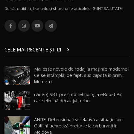
16:48
De către cititori, like-urile şi share-urile articolelor SUNT SALUTATE!
ROX 01: Test drive cu noul SUV chinezesc care
combină aventura cu luxul / AutoBlog.MD
13
36:08
ZEEKR 9X în Moldova: Am condus gigantul
chinez care face lumea să se întoarcă după el
14
CELE MAI RECENTE ȘTIRI
17:27
/ AutoBlog.MD
Noua Mazda CX-5 / Test Drive AutoBlog.MD
Mai este nevoie de rodaj la mașinile moderne?
14:37
15
Ce se întâmplă, de fapt, sub capotă în primii
kilometri
Cum merge? Škoda Octavia 4×4 DSG facelift //
AutoBlogMD
(video) SRT prezintă tehnologia eBoost Air
16
13:10
care elimină decalajul turbo
Lotus Eletre R / Test Drive AutoBlog.MD
20:06
17
ANRE: Detensionarea relativă a situației din
Golf influențează prețurile la carburanți în
Moldova