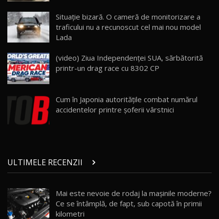
ZEEKR 009: Cel mai Performant și Confortabil
Situație bizară. O cameră de monitorizare a
Van Electric Testat în Moldova / AutoBlog.MD
24
traficului nu a recunoscut cel mai nou model
26:38
Lada
Land Rover Defender OCTA Edition One: Cel
(video) Ziua Independenței SUA, sărbătorită
mai Exclusiv și Puternic Defender Testat în
25
32:21
Moldova
printr-un drag race cu 8302 CP
Porsche 911 Spirit 70 / Test Drive
AutoBlog.MD
26
Cum în Japonia autorităţile combat numărul
10:57
accidentelor printre şoferii vârstnici
Test Drive: Noile modele FENDT! Cum e să
conduci un tractor?!
27
22:49
ULTIMELE RECENZII
Noul Geely Monjaro 2025! Mai ieftin și mai
dotat / Test Drive AutoBlog.MD
28
23:05
Mai este nevoie de rodaj la mașinile moderne?
Ce se întâmplă, de fapt, sub capotă în primii
ZEEKR 9X - PRIMUL TEST DRIVE ÎN ROMÂNĂ!
CUM SE CONDUCE?
29
kilometri
33:40