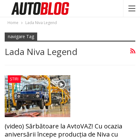
Home
Lada Niva Legend
navigare Tag
Lada Niva Legend
ȘTIRI
(video) Sărbătoare la AvtoVAZ! Cu ocazia
aniversării începe producția de Niva cu