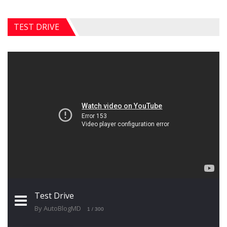
TEST DRIVE
Test Drive
By AutoBlogMD
1
/ 300