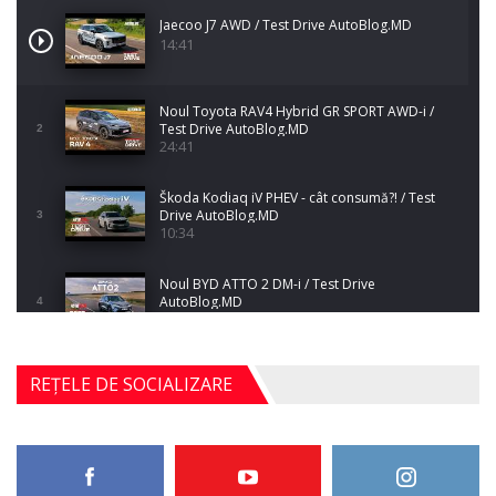
Jaecoo J7 AWD / Test Drive AutoBlog.MD
14:41
Noul Toyota RAV4 Hybrid GR SPORT AWD-i /
Test Drive AutoBlog.MD
2
24:41
Škoda Kodiaq iV PHEV - cât consumă?! / Test
Drive AutoBlog.MD
3
10:34
Noul BYD ATTO 2 DM-i / Test Drive
AutoBlog.MD
4
17:35
Noul Mercedes-Benz S-Class facelift (S 580
REȚELE DE SOCIALIZARE
4MATIC V223) / Test Drive AutoBlog.MD
5
27:33
HAVAL H5 / Test Drive AutoBlog.MD
11:58
6