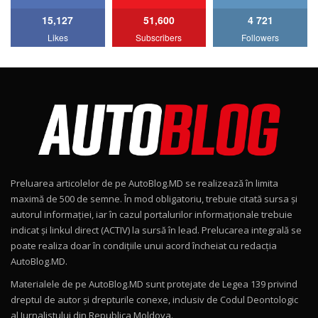
15,127
51,600
4 721
Lotus Emira Turbo SE / Test Drive
Likes
Subscribers
Followers
AutoBlog.MD
7
24:06
Noul Škoda Kodiaq RS / Test Drive
AutoBlog.MD în premieră națională
8
15:08
Noul Geely EX2 / Test Drive AutoBlog.MD
15:22
9
Preluarea articolelor de pe AutoBlog.MD se realizează în limita
Mercedes-AMG E 53 HYBRID 4MATIC+ / Test
maximă de 500 de semne. În mod obligatoriu, trebuie citată sursa și
Drive AutoBlog.MD
10
autorul informației, iar în cazul portalurilor informaționale trebuie
16:27
indicat și linkul direct (ACTIV) la sursă în lead. Prelucarea integrală se
poate realiza doar în condițiile unui acord încheiat cu redacţia
Noul Volvo ES90 / Test Drive AutoBlog.MD
AutoBlog.MD.
27:58
11
Materialele de pe AutoBlog.MD sunt protejate de Legea 139 privind
dreptul de autor și drepturile conexe, inclusiv de Codul Deontologic
Noul MG HS / Test Drive AutoBlog.MD
al Jurnalistului din Republica Moldova.
12