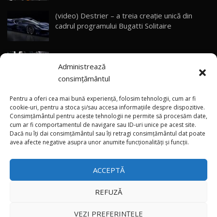
(video) Destrier – a treia creație unică din
Primele impresii despre BYD Seal U DM-i,
cadrul programului Bugatti Solitaire
Sealion 7 și Seal 5 DM-i / Test Drive
30
10:58
AutoBlog.MD
(video) SRT prezintă tehnologia eBoost Air
Noua Toyota Corolla Cross facelift / Test Drive
Administrează
care elimină decalajul turbo
AutoBlog.MD
31
13:56
consimțământul
ANRE: Detensionarea relativă a situației din
Noul Volvo EX90 / Test Drive AutoBlog.MD
Pentru a oferi cea mai bună experiență, folosim tehnologii, cum ar fi
32:06
32
Golf influențează prețurile la carburanți în
cookie-uri, pentru a stoca și/sau accesa informațiile despre dispozitive.
Consimțământul pentru aceste tehnologii ne permite să procesăm date,
Moldova
cum ar fi comportamentul de navigare sau ID-uri unice pe acest site.
Dacă nu îți dai consimțământul sau îți retragi consimțământul dat poate
×
MG RX5 - își merită banii? / Test Drive
(foto/video) Imaginea zilei: Și în SUA polițiștii
avea afecte negative asupra unor anumite funcționalități și funcții.
AutoBlog.MD
33
uneori „stau în tufari”
18:51
ACCEPTĂ
Noul DACIA DUSTER DIESEL! Primul test drive în
română
34
15:39
REFUZĂ
Toate drepturile rezervate © 2026
Noul Mercedes-Benz E 350 e - cât consumă?! /
VEZI PREFERINȚELE