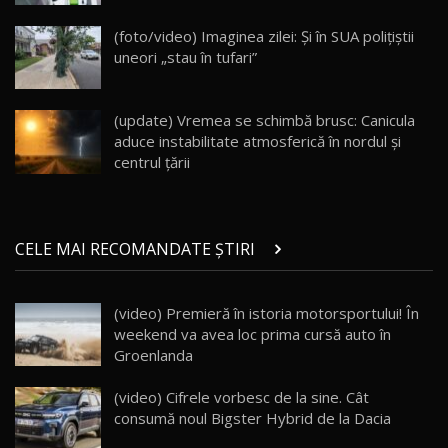
Va fi modelul nr.1 BYD în Moldova? BYD Seal U
DM-i / Test Drive AutoBlog.MD
18
(foto/video) Imaginea zilei: Și în SUA polițiștii
30:08
uneori „stau în tufari”
Noul Geely EX5 EM-i care a cucerit Moldova
înainte să ajungă în showroom / Test Drive
19
23:36
AutoBlog.MD
(update) Vremea se schimbă brusc: Canicula
aduce instabilitate atmosferică în nordul și
Noul ZEEKR 7X / Test Drive AutoBlog.MD
centrul țării
29:08
20
Micul BYD Dolphin Surf / Test Drive
CELE MAI RECOMANDATE ȘTIRI
AutoBlog.MD
21
16:59
(video) Premieră în istoria motorsportului! În
Noua Mazda 6e / Test Drive AutoBlog.MD
weekend va avea loc prima cursă auto în
26:59
22
Groenlanda
Lynk & Co 01 / Test Drive AutoBlog.MD
(video) Cifrele vorbesc de la sine. Cât
25:19
23
consumă noul Bigster Hybrid de la Dacia