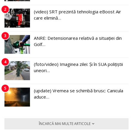
2
(video) SRT prezintă tehnologia eBoost Air
care elimină…
3
ANRE: Detensionarea relativă a situației din
Golf…
4
(foto/video) Imaginea zilei: Și în SUA polițiștii
uneori…
5
(update) Vremea se schimbă brusc: Canicula
aduce…
ÎNCARCĂ MAI MULTE ARTICOLE