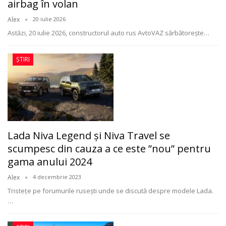
airbag în volan
Alex
20 iulie 2026
Astăzi, 20 iulie 2026, constructorul auto rus AvtoVAZ sărbătorește
…
ȘTIRI
Lada Niva Legend și Niva Travel se
scumpesc din cauza a ce este ”nou” pentru
gama anului 2024
Alex
4 decembrie 2023
Tristețe pe forumurile rusești unde se discută despre modele Lada.
…