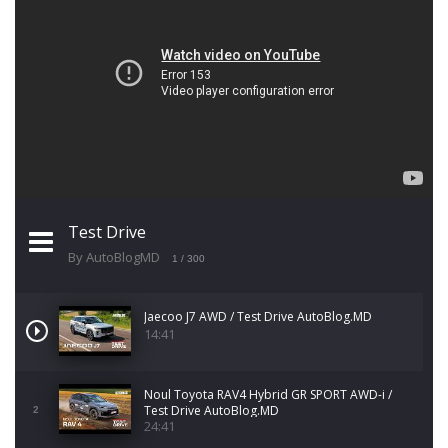
Test Drive
By AutoBlogMD
1
/ 300
Jaecoo J7 AWD / Test Drive AutoBlog.MD
14:41
Noul Toyota RAV4 Hybrid GR SPORT AWD-i /
Test Drive AutoBlog.MD
2
24:41