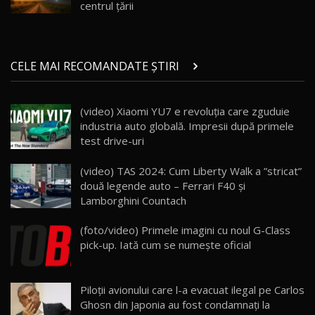
Noul ZEEKR 7X / Test Drive AutoBlog.MD
centrul țării
29:08
20
Micul BYD Dolphin Surf / Test Drive
CELE MAI RECOMANDATE ȘTIRI
AutoBlog.MD
21
16:59
(video) Xiaomi YU7 e revoluția care zguduie
Noua Mazda 6e / Test Drive AutoBlog.MD
industria auto globală. Impresii după primele
26:59
22
test drive-uri
Lynk & Co 01 / Test Drive AutoBlog.MD
(video) TAS 2024: Cum Liberty Walk a ”stricat”
25:19
23
două legende auto – Ferrari F40 și
Lamborghini Countach
ZEEKR 009: Cel mai Performant și Confortabil
(foto/video) Primele imagini cu noul G-Class
Van Electric Testat în Moldova / AutoBlog.MD
24
pick-up. Iată cum se numeşte oficial
26:38
Land Rover Defender OCTA Edition One: Cel
Piloţii avionului care l-a evacuat ilegal pe Carlos
mai Exclusiv și Puternic Defender Testat în
25
32:21
Moldova
Ghosn din Japonia au fost condamnați la