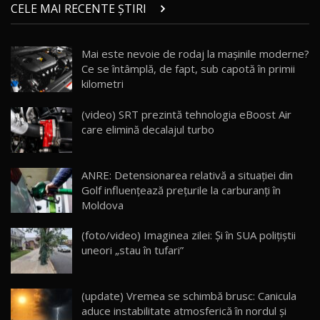
chinez care face lumea să se întoarcă după el
14
CELE MAI RECENTE ȘTIRI
17:27
/ AutoBlog.MD
Noua Mazda CX-5 / Test Drive AutoBlog.MD
Mai este nevoie de rodaj la mașinile moderne?
14:37
15
Ce se întâmplă, de fapt, sub capotă în primii
kilometri
Cum merge? Škoda Octavia 4×4 DSG facelift //
AutoBlogMD
(video) SRT prezintă tehnologia eBoost Air
16
13:10
care elimină decalajul turbo
Lotus Eletre R / Test Drive AutoBlog.MD
20:06
17
ANRE: Detensionarea relativă a situației din
Golf influențează prețurile la carburanți în
Moldova
Va fi modelul nr.1 BYD în Moldova? BYD Seal U
DM-i / Test Drive AutoBlog.MD
18
(foto/video) Imaginea zilei: Și în SUA polițiștii
30:08
uneori „stau în tufari”
Noul Geely EX5 EM-i care a cucerit Moldova
înainte să ajungă în showroom / Test Drive
19
23:36
AutoBlog.MD
(update) Vremea se schimbă brusc: Canicula
aduce instabilitate atmosferică în nordul și