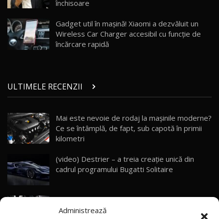
închisoare
Porsche 911 Spirit 70 / Test Drive
AutoBlog.MD
26
Gadget util în maşină! Xiaomi a dezvăluit un
10:57
Wireless Car Charger accesibil cu funcţie de
încărcare rapidă
Test Drive: Noile modele FENDT! Cum e să
conduci un tractor?!
27
22:49
ULTIMELE RECENZII
Noul Geely Monjaro 2025! Mai ieftin și mai
dotat / Test Drive AutoBlog.MD
28
23:05
Mai este nevoie de rodaj la mașinile moderne?
Ce se întâmplă, de fapt, sub capotă în primii
ZEEKR 9X - PRIMUL TEST DRIVE ÎN ROMÂNĂ!
CUM SE CONDUCE?
29
kilometri
33:40
(video) Destrier – a treia creație unică din
Primele impresii despre BYD Seal U DM-i,
cadrul programului Bugatti Solitaire
Sealion 7 și Seal 5 DM-i / Test Drive
30
10:58
AutoBlog.MD
(video) SRT prezintă tehnologia eBoost Air
Noua Toyota Corolla Cross facelift / Test Drive
Administrează
care elimină decalajul turbo
AutoBlog.MD
31
13:56