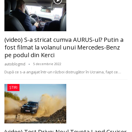
(video) S-a stricat cumva AURUS-ul? Putin a
fost filmat la volanul unui Mercedes-Benz
pe podul din Kerci
autoblogmd
5 decembrie 2022
După ce s-a angajat într-un război distrugător în Ucraina, fapt ce
…
ȘTIRI
(video) Test Drive: Noul Toyota Land Cruiser