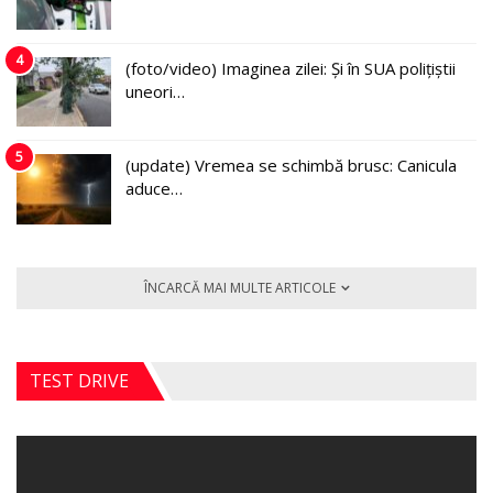
4
(foto/video) Imaginea zilei: Și în SUA polițiștii
uneori…
5
(update) Vremea se schimbă brusc: Canicula
aduce…
ÎNCARCĂ MAI MULTE ARTICOLE
TEST DRIVE