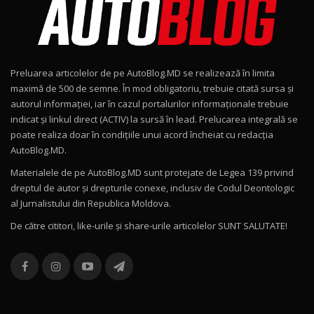
Noul Geely EX2 / Test Drive AutoBlog.MD
15:22
9
Preluarea articolelor de pe AutoBlog.MD se realizează în limita
Mercedes-AMG E 53 HYBRID 4MATIC+ / Test
maximă de 500 de semne. În mod obligatoriu, trebuie citată sursa și
Drive AutoBlog.MD
10
autorul informației, iar în cazul portalurilor informaționale trebuie
16:27
indicat și linkul direct (ACTIV) la sursă în lead. Prelucarea integrală se
poate realiza doar în condițiile unui acord încheiat cu redacţia
Noul Volvo ES90 / Test Drive AutoBlog.MD
AutoBlog.MD.
27:58
11
Materialele de pe AutoBlog.MD sunt protejate de Legea 139 privind
dreptul de autor și drepturile conexe, inclusiv de Codul Deontologic
Noul MG HS / Test Drive AutoBlog.MD
al Jurnalistului din Republica Moldova.
16:48
12
De către cititori, like-urile şi share-urile articolelor SUNT SALUTATE!
ROX 01: Test drive cu noul SUV chinezesc care
combină aventura cu luxul / AutoBlog.MD
13
36:08
ZEEKR 9X în Moldova: Am condus gigantul