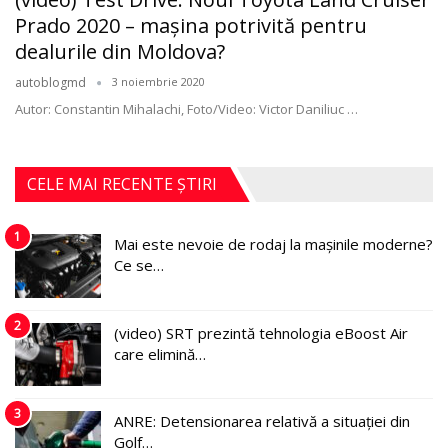
Prado 2020 – mașina potrivită pentru
dealurile din Moldova?
autoblogmd
3 noiembrie 2020
Autor: Constantin Mihalachi, Foto/Video: Victor Daniliuc
…
CELE MAI RECENTE ȘTIRI
1
Mai este nevoie de rodaj la mașinile moderne?
Ce se…
2
(video) SRT prezintă tehnologia eBoost Air
care elimină…
3
ANRE: Detensionarea relativă a situației din
Golf…