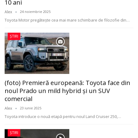
10 ani
Alex
24 noiembrie 2025
Toyota Motor pregătește cea mai mare schimbare de filozofie din
…
ȘTIRI
(foto) Premieră europeană: Toyota face din
noul Prado un mild hybrid și un SUV
comercial
Alex
23 iunie 2025
Toyota introduce o nouă etapă pentru noul Land Cruiser 250,
…
ȘTIRI