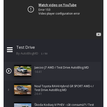
Test Drive
By AutoBlogMD
1
/ 50
Jaecoo J7 AWD / Test Drive AutoBlog.MD
14:41
Noul Toyota RAV4 Hybrid GR SPORT AWD-i /
Test Drive AutoBlog.MD
2
24:41
Škoda Kodiaq iV PHEV - cât consumă?! / Test