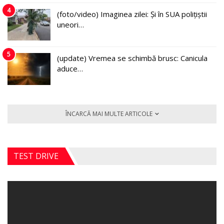
4
(foto/video) Imaginea zilei: Și în SUA polițiștii
uneori…
5
(update) Vremea se schimbă brusc: Canicula
aduce…
ÎNCARCĂ MAI MULTE ARTICOLE
TEST DRIVE