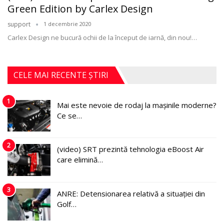
Green Edition by Carlex Design
support
1 decembrie 2020
Carlex Design ne bucură ochii de la început de iarnă, din nou!
…
CELE MAI RECENTE ȘTIRI
1
Mai este nevoie de rodaj la mașinile moderne?
Ce se…
2
(video) SRT prezintă tehnologia eBoost Air
care elimină…
3
ANRE: Detensionarea relativă a situației din
Golf…