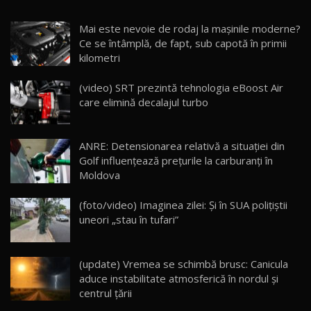
Noua Mazda CX-5 / Test Drive AutoBlog.MD
Mai este nevoie de rodaj la mașinile moderne?
14:37
15
Ce se întâmplă, de fapt, sub capotă în primii
kilometri
Cum merge? Škoda Octavia 4×4 DSG facelift //
AutoBlogMD
(video) SRT prezintă tehnologia eBoost Air
16
13:10
care elimină decalajul turbo
Lotus Eletre R / Test Drive AutoBlog.MD
20:06
17
ANRE: Detensionarea relativă a situației din
Golf influențează prețurile la carburanți în
Moldova
Va fi modelul nr.1 BYD în Moldova? BYD Seal U
DM-i / Test Drive AutoBlog.MD
18
(foto/video) Imaginea zilei: Și în SUA polițiștii
30:08
uneori „stau în tufari”
Noul Geely EX5 EM-i care a cucerit Moldova
înainte să ajungă în showroom / Test Drive
19
23:36
AutoBlog.MD
(update) Vremea se schimbă brusc: Canicula
aduce instabilitate atmosferică în nordul și
Noul ZEEKR 7X / Test Drive AutoBlog.MD
centrul țării
29:08
20