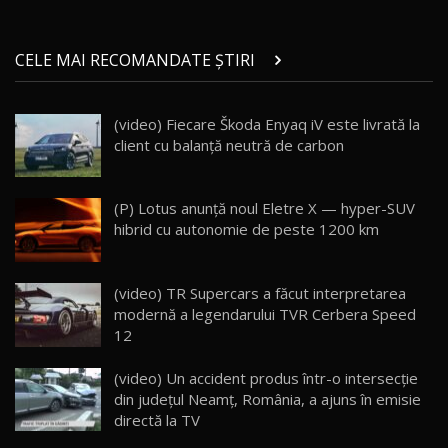
Micul BYD Dolphin Surf / Test Drive
CELE MAI RECOMANDATE ȘTIRI
AutoBlog.MD
21
16:59
(video) Fiecare Škoda Enyaq iV este livrată la
Noua Mazda 6e / Test Drive AutoBlog.MD
client cu balanță neutră de carbon
26:59
22
Lynk & Co 01 / Test Drive AutoBlog.MD
(P) Lotus anunță noul Eletre X — hyper-SUV
25:19
23
hibrid cu autonomie de peste 1200 km
ZEEKR 009: Cel mai Performant și Confortabil
(video) TR Supercars a făcut interpretarea
Van Electric Testat în Moldova / AutoBlog.MD
24
modernă a legendarului TVR Cerbera Speed ​​
26:38
12
Land Rover Defender OCTA Edition One: Cel
(video) Un accident produs într-o intersecție
mai Exclusiv și Puternic Defender Testat în
25
32:21
Moldova
din judeţul Neamţ, România, a ajuns în emisie
directă la TV
Porsche 911 Spirit 70 / Test Drive