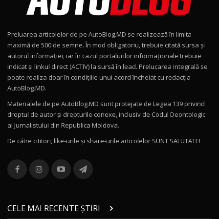
Noul Geely EX2 / Test Drive AutoBlog.MD
15:22
9
Preluarea articolelor de pe AutoBlog.MD se realizează în limita
Mercedes-AMG E 53 HYBRID 4MATIC+ / Test
maximă de 500 de semne. În mod obligatoriu, trebuie citată sursa și
Drive AutoBlog.MD
10
autorul informației, iar în cazul portalurilor informaționale trebuie
16:27
indicat și linkul direct (ACTIV) la sursă în lead. Prelucarea integrală se
poate realiza doar în condițiile unui acord încheiat cu redacţia
Noul Volvo ES90 / Test Drive AutoBlog.MD
AutoBlog.MD.
27:58
11
Materialele de pe AutoBlog.MD sunt protejate de Legea 139 privind
dreptul de autor și drepturile conexe, inclusiv de Codul Deontologic
Noul MG HS / Test Drive AutoBlog.MD
al Jurnalistului din Republica Moldova.
16:48
12
De către cititori, like-urile şi share-urile articolelor SUNT SALUTATE!
ROX 01: Test drive cu noul SUV chinezesc care
combină aventura cu luxul / AutoBlog.MD
13
36:08
ZEEKR 9X în Moldova: Am condus gigantul
chinez care face lumea să se întoarcă după el
14
CELE MAI RECENTE ȘTIRI
17:27
/ AutoBlog.MD