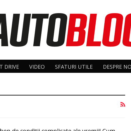
T DRIVE
VIDEO
SFATURI UTILE
DESPRE NO
ben de condiții complicate ale vremii! Cum