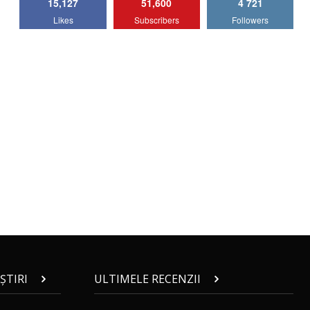
15,127
51,600
4 721
Lotus Emira Turbo SE / Test Drive
Likes
Subscribers
Followers
AutoBlog.MD
7
24:06
Noul Škoda Kodiaq RS / Test Drive
AutoBlog.MD în premieră națională
8
15:08
Noul Geely EX2 / Test Drive AutoBlog.MD
15:22
9
Mercedes-AMG E 53 HYBRID 4MATIC+ /
Test Drive AutoBlog.MD
10
16:27
Noul Volvo ES90 / Test Drive AutoBlog.MD
27:58
11
ȘTIRI
ULTIMELE RECENZII
Noul MG HS / Test Drive AutoBlog.MD
16:48
12