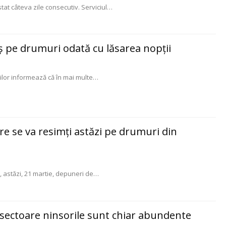
at câteva zile consecutiv. Serviciul
…
uș pe drumuri odată cu lăsarea nopții
ilor informează că în mai multe
…
re se va resimți astăzi pe drumuri din
 astăzi, 21 martie, depuneri de
…
e sectoare ninsorile sunt chiar abundente