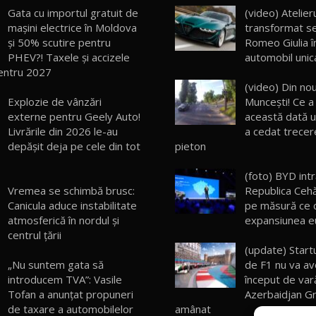
Gata cu importul gratuit de
(video) Atelier
mașini electrice în Moldova
transformat se
și 50% scutire pentru
Romeo Giulia î
PHEV?! Taxele și accizele
automobil unic
entru 2027
(video) Din no
Explozie de vânzări
Munceşti! Ce a
externe pentru Geely Auto!
această dată u
Livrările din 2026 le-au
a cedat trecer
depășit deja pe cele din tot
pieton
(foto) BYD intr
Vremea se schimbă brusc:
Republica Cehă
Canicula aduce instabilitate
pe măsură ce 
atmosferică în nordul și
expansiunea 
centrul țării
(update) Start
„Nu suntem gata să
de F1 nu va ave
introducem TVA”: Vasile
început de var
Tofan a anunțat propuneri
Azerbaidjan Gr
de taxare a automobilelor
amânat