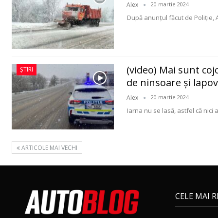
Alex
20 martie 2024
După anunțul făcut de Poliție, 
(video) Mai sunt coj
ȘTIRI
de ninsoare și lapov
Alex
20 martie 2024
Iarna nu se lasă, astfel că nici
ARTICOLE MAI VECHI
CELE MAI 