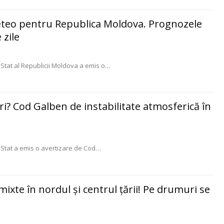
eteo pentru Republica Moldova. Prognozele
zile
Stat al Republicii Moldova a emis o
…
ri? Cod Galben de instabilitate atmosferică în
 Stat a emis o avertizare de Cod
…
 mixte în nordul și centrul țării! Pe drumuri se