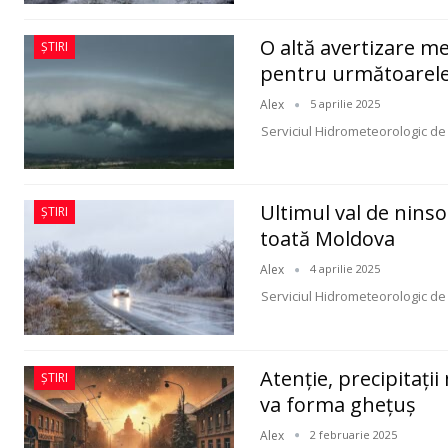
O altă avertizare m
ȘTIRI
pentru următoarele 
Alex
5 aprilie 2025
Serviciul Hidrometeorologic de 
Ultimul val de ninso
ȘTIRI
toată Moldova
Alex
4 aprilie 2025
Serviciul Hidrometeorologic de
Atenție, precipitații
ȘTIRI
va forma ghețuș
Alex
2 februarie 2025