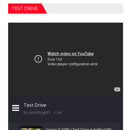
TEST DRIVE
Test Drive
By AutoBlogMD
1
/ 50
Jaecoo J7 AWD / Test Drive AutoBlog.MD