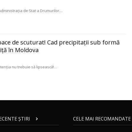
Administrația de Stat a Drumurilor
…
oace de scuturat! Cad precipitații sub formă
iță în Moldova
 atenția nu trebuie să lipsească!
…
RECENTE ȘTIRI
CELE MAI RECOMANDATE 