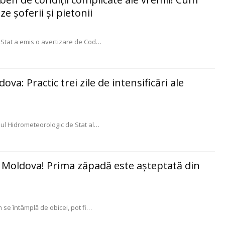
e șoferii și pietonii
 Stat a emis o avertizare de Cod
…
va: Practic trei zile de intensificări ale
ciul Hidrometeorologic de Stat al
…
 Moldova! Prima zăpadă este așteptată din
 se întâmplă de obicei, pot fi
…