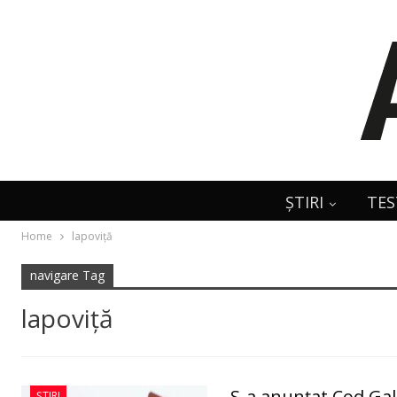
ȘTIRI
TES
Home
lapoviță
navigare Tag
lapoviță
S-a anunțat Cod Gal
ȘTIRI