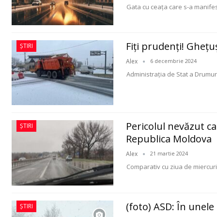
Gata cu ceața care s-a manifest
Fiți prudenți! Gheț
ȘTIRI
Alex
6 decembrie 2024
Administrația de Stat a Drumur
Pericolul nevăzut ca
ȘTIRI
Republica Moldova
Alex
21 martie 2024
Comparativ cu ziua de miercuri,
(foto) ASD: În unel
ȘTIRI