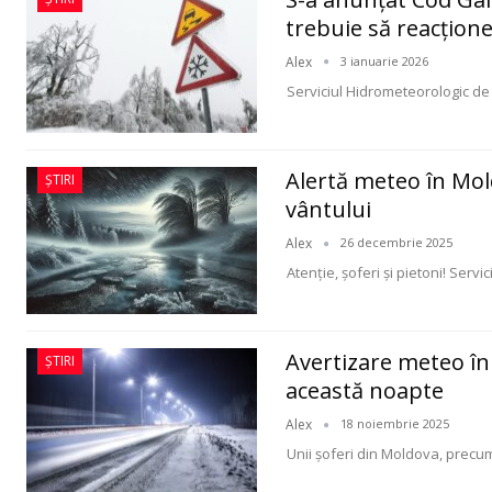
trebuie să reacționez
Alex
3 ianuarie 2026
Serviciul Hidrometeorologic de
Alertă meteo în Moldo
ȘTIRI
vântului
Alex
26 decembrie 2025
Atenție, șoferi și pietoni! Servi
Avertizare meteo în
ȘTIRI
această noapte
Alex
18 noiembrie 2025
Unii șoferi din Moldova, precum