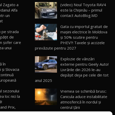
ul Zagato a
(video) Noul Toyota RAV4
danul Alfa
este la Chișinău – primul
ROX 01: Test drive cu noul SUV chinezesc
care combină aventura cu luxul /
13
ntr-un
contact AutoBlog.MD
36:08
AutoBlog.MD
at
Gata cu importul gratuit de
ZEEKR 9X în Moldova: Am condus gigantul
u pe strada
mașini electrice în Moldova
chinez care face lumea să se întoarcă
14
 păţit de
și 50% scutire pentru
17:27
după el / AutoBlog.MD
n şofer care
PHEV?! Taxele și accizele
ea unui
prevăzute pentru 2027
Noua Mazda CX-5 / Test Drive
AutoBlog.MD
15
14:37
Explozie de vânzări
ă în
externe pentru Geely Auto!
 și Slovacia
Livrările din 2026 le-au
Cum merge? Škoda Octavia 4×4 DSG
facelift // AutoBlogMD
continuă
depășit deja pe cele din tot
16
13:10
europeană
anul 2025
Lotus Eletre R / Test Drive AutoBlog.MD
ul sezonului
Vremea se schimbă brusc:
20:06
17
a loc nici la
Canicula aduce instabilitate
ă!
atmosferică în nordul și
and Prix,
centrul țării
Va fi modelul nr.1 BYD în Moldova? BYD
Seal U DM-i / Test Drive AutoBlog.MD
18