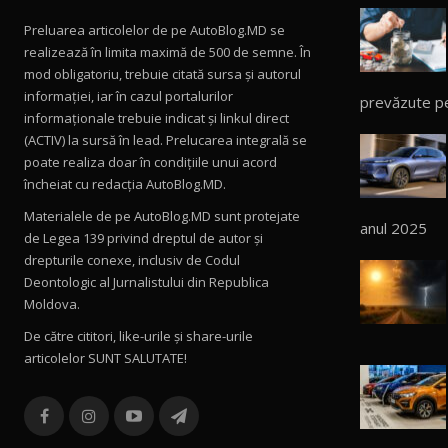
Preluarea articolelor de pe AutoBlog.MD se
realizează în limita maximă de 500 de semne. În
mod obligatoriu, trebuie citată sursa și autorul
informației, iar în cazul portalurilor
prevăzute p
informaționale trebuie indicat și linkul direct
(ACTIV) la sursă în lead. Prelucarea integrală se
poate realiza doar în condițiile unui acord
încheiat cu redacţia AutoBlog.MD.
Materialele de pe AutoBlog.MD sunt protejate
anul 2025
de Legea 139 privind dreptul de autor și
drepturile conexe, inclusiv de Codul
Deontologic al Jurnalistului din Republica
Moldova.
De către cititori, like-urile şi share-urile
articolelor SUNT SALUTATE!