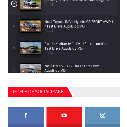
14:41
Noul Toyota RAV4 Hybrid GR SPORT AWD-i
/ Test Drive AutoBlog.MD
2
24:41
Škoda Kodiaq iV PHEV - cât consumă?! /
Test Drive AutoBlog.MD
3
10:34
Noul BYD ATTO 2 DM-i / Test Drive
AutoBlog.MD
4
17:35
Noul Mercedes-Benz S-Class facelift (S 580
REȚELE DE SOCIALIZARE
4MATIC V223) / Test Drive AutoBlog.MD
5
27:33
HAVAL H5 / Test Drive AutoBlog.MD
11:58
6