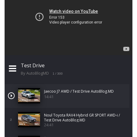
Test Drive
By AutoBlogMD
1
/ 300
Jaecoo J7 AWD / Test Drive AutoBlog.MD
14:41
Noul Toyota RAV4 Hybrid GR SPORT AWD-i /
Test Drive AutoBlog.MD
2
24:41