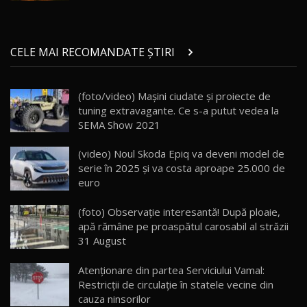
29:08
20
Micul BYD Dolphin Surf / Test Drive
CELE MAI RECOMANDATE ȘTIRI
AutoBlog.MD
21
16:59
(foto/video) Maşini ciudate şi proiecte de
Noua Mazda 6e / Test Drive AutoBlog.MD
tuning extravagante. Ce s-a putut vedea la
26:59
22
SEMA Show 2021
Lynk & Co 01 / Test Drive AutoBlog.MD
(video) Noul Skoda Epiq va deveni model de
25:19
23
serie în 2025 și va costa aproape 25.000 de
euro
ZEEKR 009: Cel mai Performant și Confortabil
(foto) Observație interesantă! După ploaie,
Van Electric Testat în Moldova / AutoBlog.MD
24
apă rămâne pe proaspătul carosabil al străzii
26:38
31 August
Land Rover Defender OCTA Edition One: Cel
Atenţionare din partea Serviciului Vamal:
mai Exclusiv și Puternic Defender Testat în
25
32:21
Moldova
Restricţii de circulaţie în statele vecine din
cauza ninsorilor