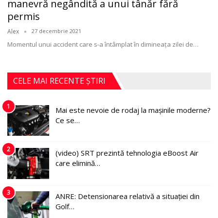
manevră negândită a unui tânăr fără
permis
Alex
27 decembrie 2021
Momentul unui accident care s-a întâmplat în dimineaţa zilei de
…
CELE MAI RECENTE ȘTIRI
1
Mai este nevoie de rodaj la mașinile moderne?
Ce se…
2
(video) SRT prezintă tehnologia eBoost Air
care elimină…
3
ANRE: Detensionarea relativă a situației din
Golf…