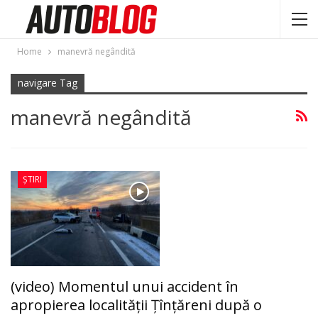
Home
manevră negândită
navigare Tag
manevră negândită
ȘTIRI
(video) Momentul unui accident în
apropierea localității Țînțăreni după o