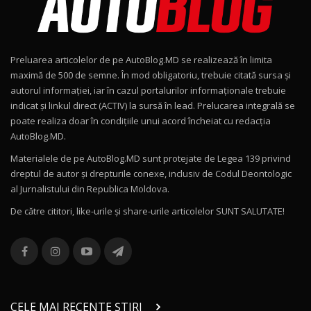
Noul Geely EX2 / Test Drive AutoBlog.MD
15:22
9
Preluarea articolelor de pe AutoBlog.MD se realizează în limita
Mercedes-AMG E 53 HYBRID 4MATIC+ / Test
maximă de 500 de semne. În mod obligatoriu, trebuie citată sursa și
Drive AutoBlog.MD
10
autorul informației, iar în cazul portalurilor informaționale trebuie
16:27
indicat și linkul direct (ACTIV) la sursă în lead. Prelucarea integrală se
poate realiza doar în condițiile unui acord încheiat cu redacţia
Noul Volvo ES90 / Test Drive AutoBlog.MD
AutoBlog.MD.
27:58
11
Materialele de pe AutoBlog.MD sunt protejate de Legea 139 privind
dreptul de autor și drepturile conexe, inclusiv de Codul Deontologic
Noul MG HS / Test Drive AutoBlog.MD
al Jurnalistului din Republica Moldova.
16:48
12
De către cititori, like-urile şi share-urile articolelor SUNT SALUTATE!
ROX 01: Test drive cu noul SUV chinezesc care
combină aventura cu luxul / AutoBlog.MD
13
36:08
ZEEKR 9X în Moldova: Am condus gigantul
chinez care face lumea să se întoarcă după el
14
CELE MAI RECENTE ȘTIRI
17:27