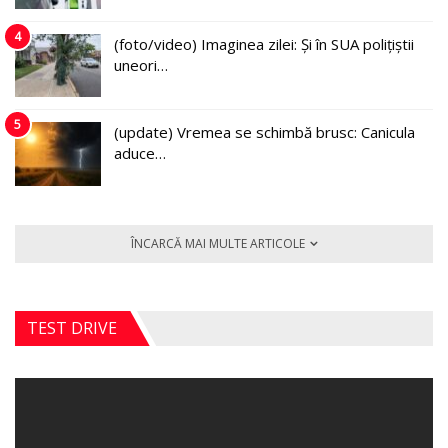
4
(foto/video) Imaginea zilei: Și în SUA polițiștii
uneori…
5
(update) Vremea se schimbă brusc: Canicula
aduce…
ÎNCARCĂ MAI MULTE ARTICOLE
TEST DRIVE