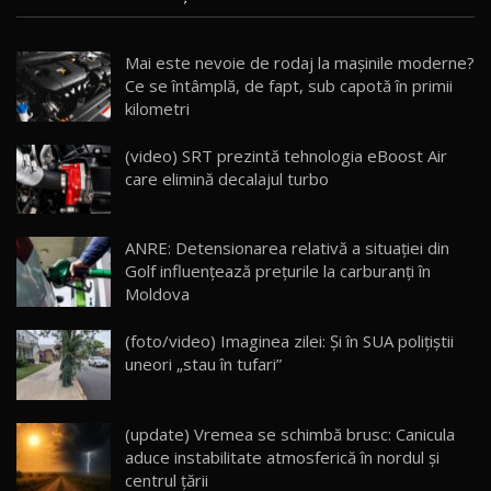
/ AutoBlog.MD
Noua Mazda CX-5 / Test Drive AutoBlog.MD
Mai este nevoie de rodaj la mașinile moderne?
14:37
15
Ce se întâmplă, de fapt, sub capotă în primii
kilometri
Cum merge? Škoda Octavia 4×4 DSG facelift //
AutoBlogMD
(video) SRT prezintă tehnologia eBoost Air
16
13:10
care elimină decalajul turbo
Lotus Eletre R / Test Drive AutoBlog.MD
20:06
17
ANRE: Detensionarea relativă a situației din
Golf influențează prețurile la carburanți în
Moldova
Va fi modelul nr.1 BYD în Moldova? BYD Seal U
DM-i / Test Drive AutoBlog.MD
18
(foto/video) Imaginea zilei: Și în SUA polițiștii
30:08
uneori „stau în tufari”
Noul Geely EX5 EM-i care a cucerit Moldova
înainte să ajungă în showroom / Test Drive
19
23:36
AutoBlog.MD
(update) Vremea se schimbă brusc: Canicula
aduce instabilitate atmosferică în nordul și
Noul ZEEKR 7X / Test Drive AutoBlog.MD
centrul țării