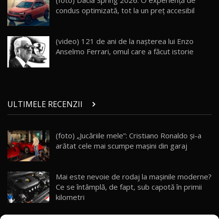
mai Exclusiv și Puternic Defender Testat în
32:21
Moldova
condus optimizată, tot la un preț accesibil
Porsche 911 Spirit 70 / Test Drive
AutoBlog.MD
26
(video) 121 de ani de la naşterea lui Enzo
10:57
Anselmo Ferrari, omul care a făcut istorie
Test Drive: Noile modele FENDT! Cum e să
conduci un tractor?!
27
22:49
ULTIMELE RECENZII
Noul Geely Monjaro 2025! Mai ieftin și mai
dotat / Test Drive AutoBlog.MD
28
23:05
(foto) „Jucăriile mele”: Cristiano Ronaldo și-a
arătat cele mai scumpe mașini din garaj
ZEEKR 9X - PRIMUL TEST DRIVE ÎN ROMÂNĂ!
CUM SE CONDUCE?
29
33:40
Mai este nevoie de rodaj la mașinile moderne?
Primele impresii despre BYD Seal U DM-i,
Ce se întâmplă, de fapt, sub capotă în primii
Sealion 7 și Seal 5 DM-i / Test Drive
30
kilometri
10:58
AutoBlog.MD
(video) Destrier – a treia creație unică din