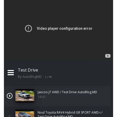
Test Drive
By AutoBlogMD
1
/ 50
Jaecoo J7 AWD / Test Drive AutoBlog.MD
14:41
Noul Toyota RAV4 Hybrid GR SPORT AWD-i /
Test Drive AutoBlog.MD
2