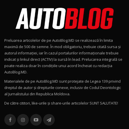
Noul Škoda Kodiaq RS / Test Drive
AutoBlog.MD în premieră națională
8
15:08
Noul Geely EX2 / Test Drive AutoBlog.MD
15:22
9
Preluarea articolelor de pe AutoBlog.MD se realizează în limita
Mercedes-AMG E 53 HYBRID 4MATIC+ / Test
maximă de 500 de semne. În mod obligatoriu, trebuie citată sursa și
Drive AutoBlog.MD
10
autorul informației, iar în cazul portalurilor informaționale trebuie
16:27
indicat și linkul direct (ACTIV) la sursă în lead. Prelucarea integrală se
poate realiza doar în condițiile unui acord încheiat cu redacţia
Noul Volvo ES90 / Test Drive AutoBlog.MD
AutoBlog.MD.
27:58
11
Materialele de pe AutoBlog.MD sunt protejate de Legea 139 privind
dreptul de autor și drepturile conexe, inclusiv de Codul Deontologic
Noul MG HS / Test Drive AutoBlog.MD
al Jurnalistului din Republica Moldova.
16:48
12
De către cititori, like-urile şi share-urile articolelor SUNT SALUTATE!
ROX 01: Test drive cu noul SUV chinezesc care
combină aventura cu luxul / AutoBlog.MD
13
36:08