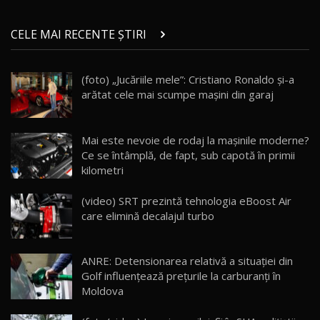
ZEEKR 9X în Moldova: Am condus gigantul
chinez care face lumea să se întoarcă după el
14
CELE MAI RECENTE ȘTIRI
17:27
/ AutoBlog.MD
Noua Mazda CX-5 / Test Drive AutoBlog.MD
(foto) „Jucăriile mele”: Cristiano Ronaldo și-a
14:37
15
arătat cele mai scumpe mașini din garaj
Cum merge? Škoda Octavia 4×4 DSG facelift //
AutoBlogMD
Mai este nevoie de rodaj la mașinile moderne?
16
13:10
Ce se întâmplă, de fapt, sub capotă în primii
kilometri
Lotus Eletre R / Test Drive AutoBlog.MD
20:06
17
(video) SRT prezintă tehnologia eBoost Air
care elimină decalajul turbo
Va fi modelul nr.1 BYD în Moldova? BYD Seal U
DM-i / Test Drive AutoBlog.MD
18
ANRE: Detensionarea relativă a situației din
30:08
Golf influențează prețurile la carburanți în
Moldova
Noul Geely EX5 EM-i care a cucerit Moldova
înainte să ajungă în showroom / Test Drive
19
23:36
AutoBlog.MD