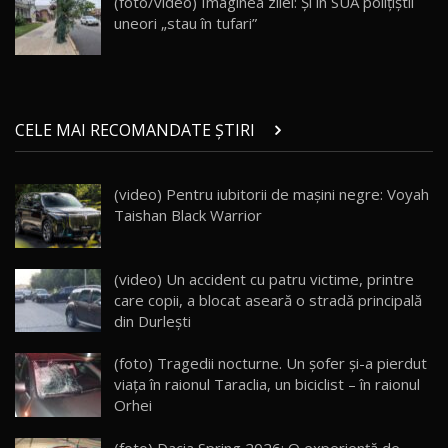
(foto/video) Imaginea zilei: Și în SUA polițiștii
uneori „stau în tufari”
Noul ZEEKR 7X / Test Drive AutoBlog.MD
29:08
20
Micul BYD Dolphin Surf / Test Drive
CELE MAI RECOMANDATE ȘTIRI
AutoBlog.MD
21
16:59
(video) Pentru iubitorii de mașini negre: Voyah
Noua Mazda 6e / Test Drive AutoBlog.MD
Taishan Black Warrior
26:59
22
Lynk & Co 01 / Test Drive AutoBlog.MD
(video) Un accident cu patru victime, printre
25:19
23
care copii, a blocat aseară o stradă principală
din Durleşti
ZEEKR 009: Cel mai Performant și Confortabil
(foto) Tragedii nocturne. Un şofer şi-a pierdut
Van Electric Testat în Moldova / AutoBlog.MD
24
viaţa în raionul Taraclia, un biciclist – în raionul
26:38
Orhei
Land Rover Defender OCTA Edition One: Cel
(foto) Dacia Spring 2026: O experiență de
25