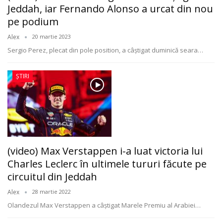
Jeddah, iar Fernando Alonso a urcat din nou
pe podium
Alex
20 martie 2023
Sergio Perez, plecat din pole position, a câştigat duminică seara
…
ȘTIRI
(video) Max Verstappen i-a luat victoria lui
Charles Leclerc în ultimele tururi făcute pe
circuitul din Jeddah
Alex
28 martie 2022
Olandezul Max Verstappen a câştigat Marele Premiu al Arabiei
…