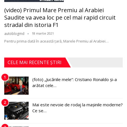
(video) Primul Mare Premiu al Arabiei
Saudite va avea loc pe cel mai rapid circuit
stradal din istoria F1
autoblogmd
18 martie 2021
Pentru prima dată în această ţară, Marele Premiu al Arabiei
…
CELE MAI RECENTE ȘTIRI
1
(foto) „Jucăriile mele”: Cristiano Ronaldo și-a
arătat cele…
2
Mai este nevoie de rodaj la mașinile moderne?
Ce se…