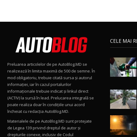
CELE MAI 
Preluarea articolelor de pe AutoBlog.MD se
realizează în limita maximă de 500 de semne. În
mod obligatoriu, trebuie citată sursa și autorul
informației, iar în cazul portalurilor
informaționale trebuie indicat și linkul direct
(ACTIV) la sursă în lead. Prelucarea integrală se
poate realiza doar în condițiile unui acord
încheiat cu redacţia AutoBlog.MD.
Materialele de pe AutoBlog.MD sunt protejate
de Legea 139 privind dreptul de autor și
drepturile conexe, inclusiv de Codul