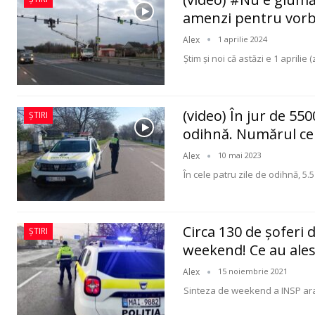
amenzi pentru vorbi
Alex
1 aprilie 2024
Ştim şi noi că astăzi e 1 aprilie (
(video) În jur de 550
ȘTIRI
odihnă. Numărul cel
Alex
10 mai 2023
În cele patru zile de odihnă, 5.5
Circa 130 de şoferi
ȘTIRI
weekend! Ce au ales
Alex
15 noiembrie 2021
Sinteza de weekend a INSP arată