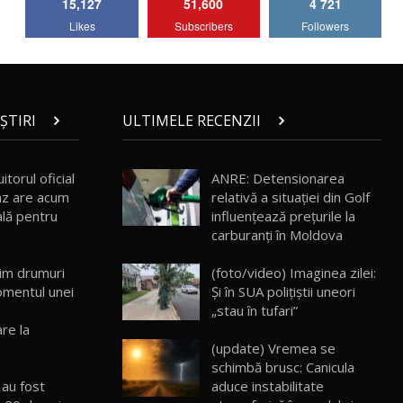
15,127
51,600
4 721
Lotus Emira Turbo SE / Test Drive
Likes
Subscribers
Followers
AutoBlog.MD
7
24:06
Noul Škoda Kodiaq RS / Test Drive
AutoBlog.MD în premieră națională
8
15:08
ȘTIRI
ULTIMELE RECENZII
Noul Geely EX2 / Test Drive AutoBlog.MD
15:22
9
itorul oficial
ANRE: Detensionarea
z are acum
relativă a situației din Golf
ală pentru
influențează prețurile la
Mercedes-AMG E 53 HYBRID 4MATIC+ /
carburanți în Moldova
Test Drive AutoBlog.MD
10
16:27
im drumuri
(foto/video) Imaginea zilei:
omentul unei
Și în SUA polițiștii uneori
Noul Volvo ES90 / Test Drive AutoBlog.MD
„stau în tufari”
27:58
11
re la
(update) Vremea se
schimbă brusc: Canicula
Noul MG HS / Test Drive AutoBlog.MD
16:48
12
 au fost
aduce instabilitate