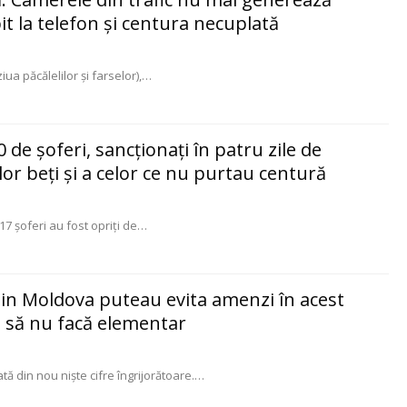
t la telefon și centura necuplată
ziua păcălelilor şi farselor),
…
0 de şoferi, sancţionaţi în patru zile de
or beţi şi a celor ce nu purtau centură
17 șoferi au fost opriţi de
…
 din Moldova puteau evita amenzi în acest
 să nu facă elementar
 din nou nişte cifre îngrijorătoare.
…