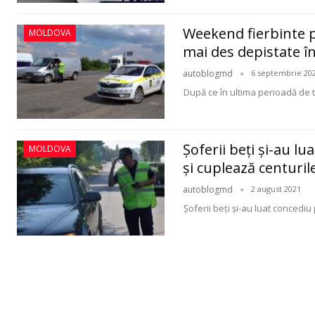
Weekend fierbinte pe
MOLDOVA
mai des depistate în
autoblogmd
6 septembrie 20
După ce în ultima perioadă de t
Șoferii beți și-au lu
MOLDOVA
şi cuplează centuril
autoblogmd
2 august 2021
Şoferii beţi şi-au luat concediu