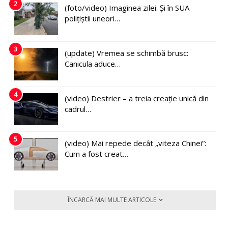
2
(foto/video) Imaginea zilei: Și în SUA
polițiștii uneori…
3
(update) Vremea se schimbă brusc:
Canicula aduce…
4
(video) Destrier – a treia creație unică din
cadrul…
5
(video) Mai repede decât „viteza Chinei”:
Cum a fost creat…
ÎNCARCĂ MAI MULTE ARTICOLE