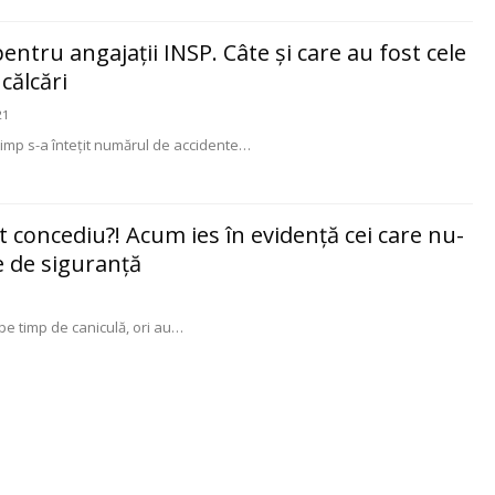
ntru angajații INSP. Câte şi care au fost cele
călcări
21
imp s-a întețit numărul de accidente
…
at concediu?! Acum ies în evidență cei care nu-
e de siguranță
 pe timp de caniculă, ori au
…