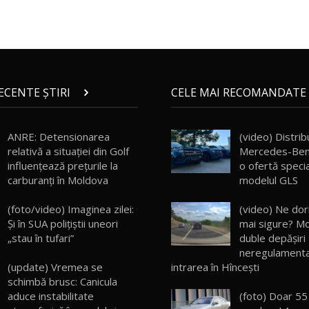
RECENTE ȘTIRI
CELE MAI RECOMANDATE 
ANRE: Detensionarea
(video) Distribu
relativă a situației din Golf
Mercedes-Ben
influențează prețurile la
o ofertă speci
carburanți în Moldova
modelul GLS
(foto/video) Imaginea zilei:
(video) Ne dor
Și în SUA polițiștii uneori
mai sigure? M
„stau în tufari”
duble depăşiri
neregulamenta
intrarea în Hînceşti
(update) Vremea se
schimbă brusc: Canicula
(foto) Doar 55
aduce instabilitate