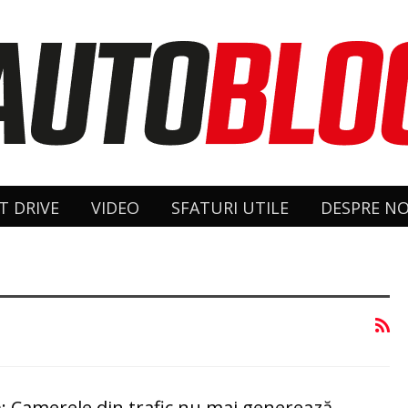
T DRIVE
VIDEO
SFATURI UTILE
DESPRE NO
: Camerele din trafic nu mai generează