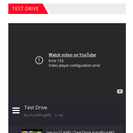
TEST DRIVE
Test Drive
By AutoBlogMD
1
/ 50
Jaecoo J7 AWD / Test Drive AutoBlog.MD