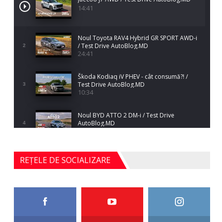
14:41
Noul Toyota RAV4 Hybrid GR SPORT AWD-i
/ Test Drive AutoBlog.MD
2
24:41
Škoda Kodiaq iV PHEV - cât consumă?! /
Test Drive AutoBlog.MD
3
10:34
Noul BYD ATTO 2 DM-i / Test Drive
AutoBlog.MD
4
17:35
Noul Mercedes-Benz S-Class facelift (S 580
REȚELE DE SOCIALIZARE
4MATIC V223) / Test Drive AutoBlog.MD
5
27:33
HAVAL H5 / Test Drive AutoBlog.MD
11:58
6