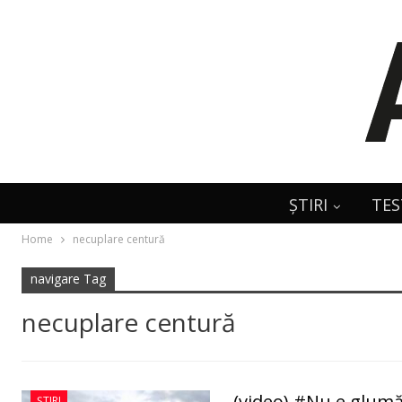
ȘTIRI
TES
Home
necuplare centură
navigare Tag
necuplare centură
(video) #Nu e glumă
ȘTIRI