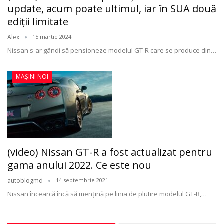
update, acum poate ultimul, iar în SUA două
ediții limitate
Alex
15 martie 2024
Nissan s-ar gândi să pensioneze modelul GT-R care se produce din
…
MAȘINI NOI
(video) Nissan GT-R a fost actualizat pentru
gama anului 2022. Ce este nou
autoblogmd
14 septembrie 2021
Nissan încearcă încă să menţină pe linia de plutire modelul GT-R,
…