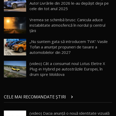
13:10
Auto! Livrările din 2026 le-au depășit deja pe
cele din tot anul 2025
Lotus Eletre R / Test Drive AutoBlog.MD
20:06
17
Vremea se schimbă brusc: Canicula aduce
instabilitate atmosferică în nordul și centrul
țării
Va fi modelul nr.1 BYD în Moldova? BYD Seal U
DM-i / Test Drive AutoBlog.MD
18
„Nu suntem gata să introducem TVA”: Vasile
30:08
Tofan a anunțat propuneri de taxare a
automobilelor din 2027
Noul Geely EX5 EM-i care a cucerit Moldova
înainte să ajungă în showroom / Test Drive
19
23:36
AutoBlog.MD
(video) Cât a consumat noul Lotus Eletre X
Plug-in Hybrid pe autostrăzile Europei, în
Noul ZEEKR 7X / Test Drive AutoBlog.MD
drum spre Moldova
29:08
20
Micul BYD Dolphin Surf / Test Drive
CELE MAI RECOMANDATE ȘTIRI
AutoBlog.MD
21
16:59
(video) Dacia anunţă o nouă identitate vizuală
Noua Mazda 6e / Test Drive AutoBlog.MD