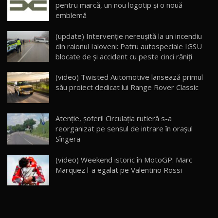
pentru marcă, un nou logotip şi o nouă
26:59
22
emblemă
Lynk & Co 01 / Test Drive AutoBlog.MD
(update) Intervenție nereușită la un incendiu
25:19
23
din raionul Ialoveni: Patru autospeciale IGSU
blocate de și accident cu peste cinci răniți
ZEEKR 009: Cel mai Performant și Confortabil
(video) Twisted Automotive lansează primul
Van Electric Testat în Moldova / AutoBlog.MD
24
său proiect dedicat lui Range Rover Classic
26:38
Land Rover Defender OCTA Edition One: Cel
Atenție, șoferi! Circulația rutieră s-a
mai Exclusiv și Puternic Defender Testat în
25
32:21
Moldova
reorganizat pe sensul de intrare în orașul
Sîngera
Porsche 911 Spirit 70 / Test Drive
AutoBlog.MD
26
(video) Weekend istoric în MotoGP: Marc
10:57
Marquez l-a egalat pe Valentino Rossi
Test Drive: Noile modele FENDT! Cum e să
conduci un tractor?!
27
22:49