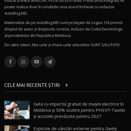
indicat și linkul direct (ACTIV) la sursă în lead. Prelucarea integrală se
poate realiza doar în condițiile unui acord încheiat cu redacţia
Noul Volvo ES90 / Test Drive AutoBlog.MD
AutoBlog.MD.
27:58
11
Materialele de pe AutoBlog.MD sunt protejate de Legea 139 privind
dreptul de autor și drepturile conexe, inclusiv de Codul Deontologic
Noul MG HS / Test Drive AutoBlog.MD
al Jurnalistului din Republica Moldova.
16:48
12
De către cititori, like-urile şi share-urile articolelor SUNT SALUTATE!
ROX 01: Test drive cu noul SUV chinezesc care
combină aventura cu luxul / AutoBlog.MD
13
36:08
ZEEKR 9X în Moldova: Am condus gigantul
chinez care face lumea să se întoarcă după el
14
CELE MAI RECENTE ȘTIRI
17:27
/ AutoBlog.MD
Noua Mazda CX-5 / Test Drive AutoBlog.MD
Gata cu importul gratuit de mașini electrice în
14:37
15
Moldova și 50% scutire pentru PHEV?! Taxele
și accizele prevăzute pentru 2027
Cum merge? Škoda Octavia 4×4 DSG facelift //
AutoBlogMD
Explozie de vânzări externe pentru Geely
16