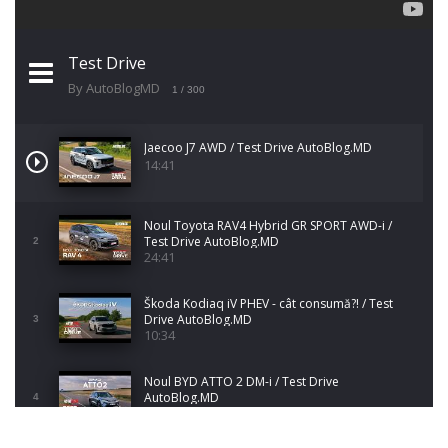
Test Drive
By AutoBlogMD
1
/ 300
Jaecoo J7 AWD / Test Drive AutoBlog.MD
14:41
Noul Toyota RAV4 Hybrid GR SPORT AWD-i /
Test Drive AutoBlog.MD
2
24:41
Škoda Kodiaq iV PHEV - cât consumă?! / Test
Drive AutoBlog.MD
3
10:34
Noul BYD ATTO 2 DM-i / Test Drive
AutoBlog.MD
4
17:35