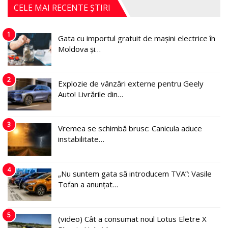
CELE MAI RECENTE ȘTIRI
1
Gata cu importul gratuit de mașini electrice în
Moldova și…
2
Explozie de vânzări externe pentru Geely
Auto! Livrările din…
3
Vremea se schimbă brusc: Canicula aduce
instabilitate…
4
„Nu suntem gata să introducem TVA”: Vasile
Tofan a anunțat…
5
(video) Cât a consumat noul Lotus Eletre X