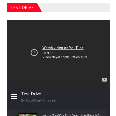
TEST DRIVE
Test Drive
By AutoBlogMD
1
/ 300
Jaecoo J7 AWD / Test Drive AutoBlog.MD