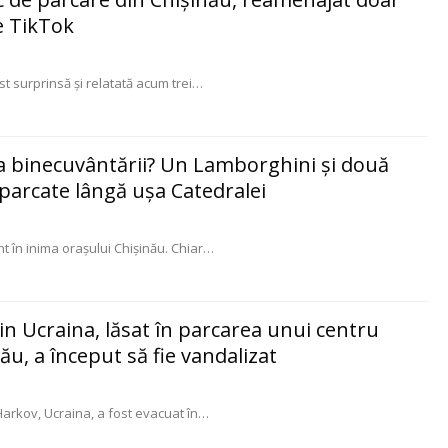
e TikTok
st surprinsă și relatată acum trei
…
ea binecuvântării? Un Lamborghini și două
 parcate lângă ușa Catedralei
t în inima orașului Chișinău. Chiar
…
in Ucraina, lăsat în parcarea unui centru
ău, a început să fie vandalizat
arkov, Ucraina, a fost evacuat în
…