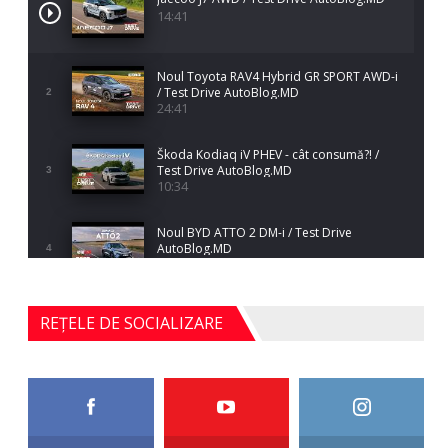
14:41
Noul Toyota RAV4 Hybrid GR SPORT AWD-i
/ Test Drive AutoBlog.MD
2
24:41
Škoda Kodiaq iV PHEV - cât consumă?! /
Test Drive AutoBlog.MD
3
10:34
Noul BYD ATTO 2 DM-i / Test Drive
AutoBlog.MD
4
17:35
Noul Mercedes-Benz S-Class facelift (S 580
REȚELE DE SOCIALIZARE
4MATIC V223) / Test Drive AutoBlog.MD
5
27:33
HAVAL H5 / Test Drive AutoBlog.MD
11:58
6