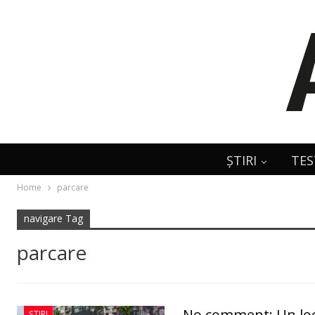
ȘTIRI
TES
Home
parcare
navigare Tag
parcare
No comment: Un loc
ȘTIRI