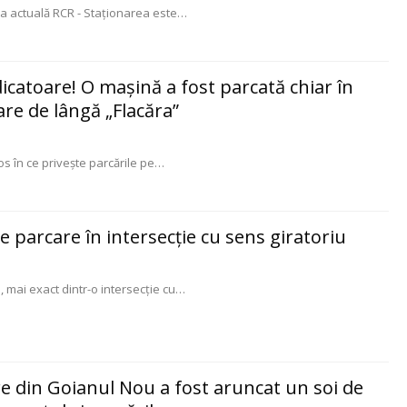
ția actuală RCR - Staţionarea este
…
ndicatoare! O mașină a fost parcată chiar în
are de lângă „Flacăra”
s în ce privește parcările pe
…
de parcare în intersecție cu sens giratoriu
, mai exact dintr-o intersecție cu
…
re din Goianul Nou a fost aruncat un soi de