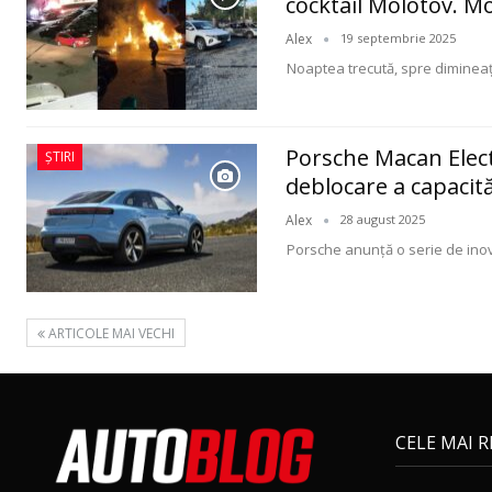
cocktail Molotov. M
Alex
19 septembrie 2025
Noaptea trecută, spre dimineață
Porsche Macan Electr
ȘTIRI
deblocare a capacit
Alex
28 august 2025
Porsche anunță o serie de inov
ARTICOLE MAI VECHI
CELE MAI 