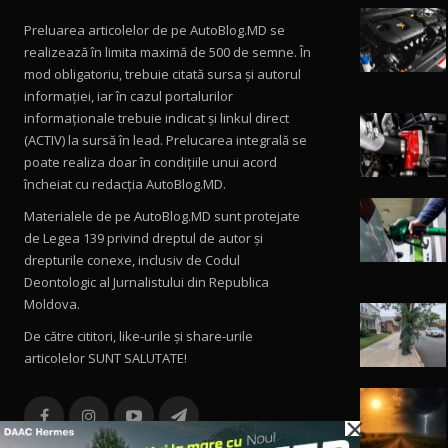
Preluarea articolelor de pe AutoBlog.MD se
realizează în limita maximă de 500 de semne. În
mod obligatoriu, trebuie citată sursa și autorul
informației, iar în cazul portalurilor
informaționale trebuie indicat și linkul direct
(ACTIV) la sursă în lead. Prelucarea integrală se
poate realiza doar în condițiile unui acord
încheiat cu redacţia AutoBlog.MD.
Materialele de pe AutoBlog.MD sunt protejate
de Legea 139 privind dreptul de autor și
drepturile conexe, inclusiv de Codul
Deontologic al Jurnalistului din Republica
Moldova.
De către cititori, like-urile şi share-urile
articolelor SUNT SALUTATE!
×