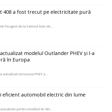
 408 a fost trecut pe electricitate pură
rele Peugeot de la Salonul Auto de
…
 actualizat modelul Outlander PHEV și l-a
eră în Europa
 a actualizat versiunea PHEV a
…
 eficient automobil electric din lume
actualizări pentru modelul Air din
…