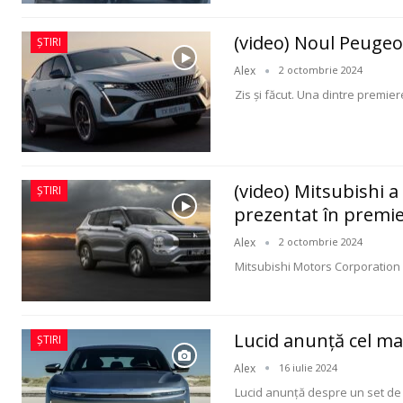
(video) Noul Peugeot
ȘTIRI
Alex
2 octombrie 2024
Zis și făcut. Una dintre premie
(video) Mitsubishi a
ȘTIRI
prezentat în premi
Alex
2 octombrie 2024
Mitsubishi Motors Corporation
Lucid anunță cel mai
ȘTIRI
Alex
16 iulie 2024
Lucid anunță despre un set de 