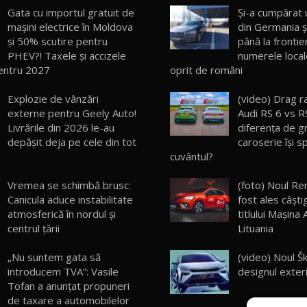
Gata cu importul gratuit de
Şi-a cumpărat
mașini electrice în Moldova
din Germania şi
și 50% scutire pentru
până la frontie
PHEV?! Taxele și accizele
numerele local
entru 2027
oprit de români
Explozie de vânzări
(video) Drag r
externe pentru Geely Auto!
Audi RS 6 vs R
Livrările din 2026 le-au
diferenţa de g
depășit deja pe cele din tot
caroserie îşi 
cuvântul?
Vremea se schimbă brusc:
(foto) Noul Ren
Canicula aduce instabilitate
fost ales câşti
atmosferică în nordul și
titlului Maşina 
centrul țării
Lituania
„Nu suntem gata să
(video) Noul Š
introducem TVA”: Vasile
designul exteri
Tofan a anunțat propuneri
de taxare a automobilelor