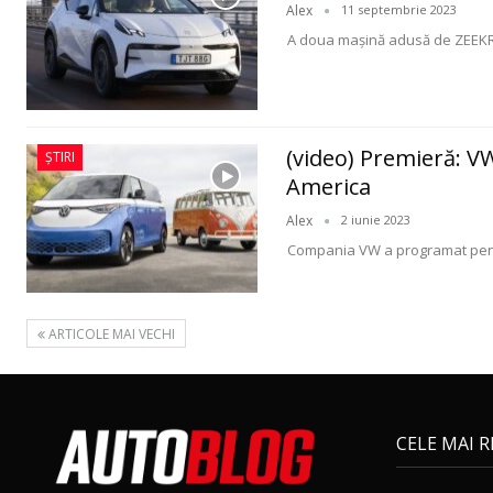
Alex
11 septembrie 2023
A doua maşină adusă de ZEEKR 
(video) Premieră: VW
ȘTIRI
America
Alex
2 iunie 2023
Compania VW a programat pentr
ARTICOLE MAI VECHI
CELE MAI 