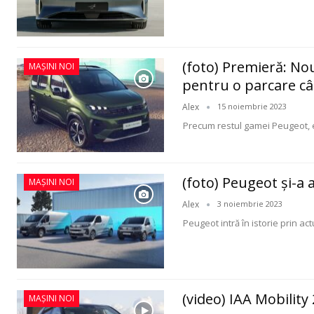
(foto) Premieră: Nou
MAȘINI NOI
pentru o parcare câ
Alex
15 noiembrie 2023
Precum restul gamei Peugeot, e-
(foto) Peugeot şi-a 
MAȘINI NOI
Alex
3 noiembrie 2023
Peugeot intră în istorie prin ac
(video) IAA Mobilit
MAȘINI NOI