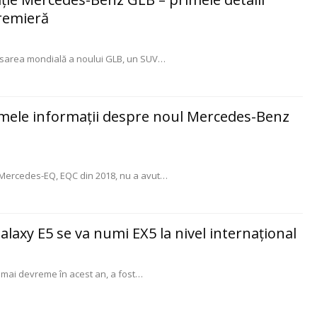
premieră
sarea mondială a noului GLB, un SUV
…
rimele informații despre noul Mercedes-Benz
 Mercedes-EQ, EQC din 2018, nu a avut
…
alaxy E5 se va numi EX5 la nivel internațional
mai devreme în acest an, a fost
…