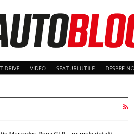
T DRIVE
VIDEO
SFATURI UTILE
DESPRE NO
ție Mercedes-Benz GLB – primele detalii