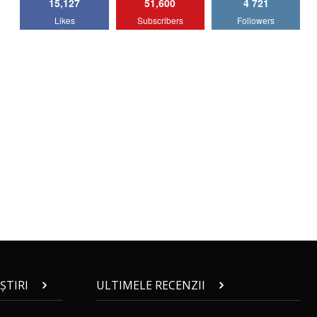
15,127
51,600
4 721
Lotus Emira Turbo SE / Test Drive
Likes
Subscribers
Followers
AutoBlog.MD
7
24:06
Noul Škoda Kodiaq RS / Test Drive
AutoBlog.MD în premieră națională
8
15:08
Noul Geely EX2 / Test Drive AutoBlog.MD
15:22
9
Mercedes-AMG E 53 HYBRID 4MATIC+ /
Test Drive AutoBlog.MD
10
16:27
Noul Volvo ES90 / Test Drive AutoBlog.MD
27:58
11
ȘTIRI
ULTIMELE RECENZII
Noul MG HS / Test Drive AutoBlog.MD
16:48
12