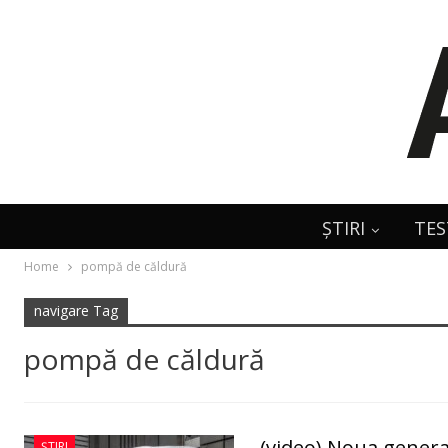
ȘTIRI
TES
Home
pompă de căldură
navigare Tag
pompă de căldură
(video) Noua genera
ȘTIRI