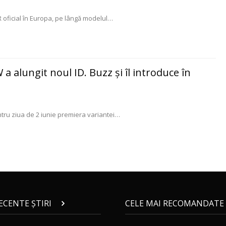
oficial în Europa, pe lângă modelul
…
 a alungit noul ID. Buzz şi îl introduce în
u ziua de 2 iunie premiera variantei
…
RECENTE ȘTIRI
CELE MAI RECOMANDATE 