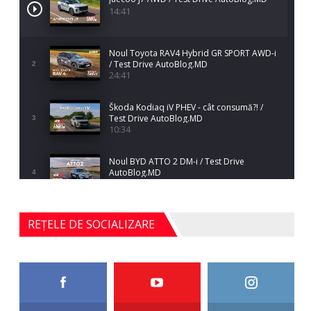
14:41
Noul Toyota RAV4 Hybrid GR SPORT AWD-i
/ Test Drive AutoBlog.MD
2
24:41
Škoda Kodiaq iV PHEV - cât consumă?! /
Test Drive AutoBlog.MD
3
10:34
Noul BYD ATTO 2 DM-i / Test Drive
AutoBlog.MD
4
17:35
Noul Mercedes-Benz S-Class facelift (S 580
REȚELE DE SOCIALIZARE
4MATIC V223) / Test Drive AutoBlog.MD
5
27:33
HAVAL H5 / Test Drive AutoBlog.MD
11:58
6