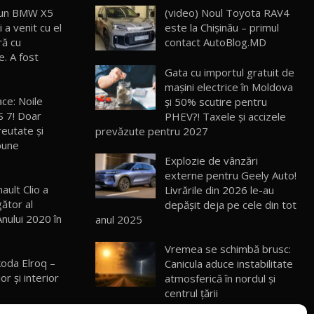
 un BMW X5
(video) Noul Toyota RAV4
 a venit cu el
este la Chișinău – primul
ROX 01: Test drive cu noul SUV chinezesc
care combină aventura cu luxul /
13
ră cu
contact AutoBlog.MD
36:08
AutoBlog.MD
e. A fost
Gata cu importul gratuit de
ZEEKR 9X în Moldova: Am condus gigantul
mașini electrice în Moldova
chinez care face lumea să se întoarcă
14
ace: Noile
și 50% scutire pentru
17:27
după el / AutoBlog.MD
S 7! Doar
PHEV?! Taxele și accizele
reutate şi
prevăzute pentru 2027
Noua Mazda CX-5 / Test Drive
spune
AutoBlog.MD
15
14:37
Explozie de vânzări
externe pentru Geely Auto!
ault Clio a
Livrările din 2026 le-au
Cum merge? Škoda Octavia 4×4 DSG
facelift // AutoBlogMD
gător al
depășit deja pe cele din tot
16
13:10
Anului 2020 în
anul 2025
Lotus Eletre R / Test Drive AutoBlog.MD
Vremea se schimbă brusc:
20:06
17
koda Elroq –
Canicula aduce instabilitate
or și interior
atmosferică în nordul și
centrul țării
Va fi modelul nr.1 BYD în Moldova? BYD
Seal U DM-i / Test Drive AutoBlog.MD
18