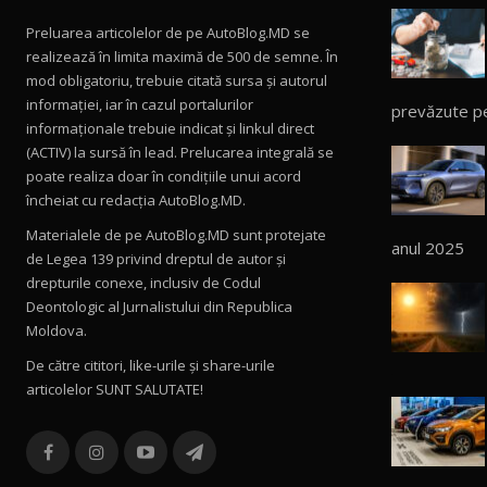
Preluarea articolelor de pe AutoBlog.MD se
realizează în limita maximă de 500 de semne. În
mod obligatoriu, trebuie citată sursa și autorul
informației, iar în cazul portalurilor
prevăzute p
informaționale trebuie indicat și linkul direct
(ACTIV) la sursă în lead. Prelucarea integrală se
poate realiza doar în condițiile unui acord
încheiat cu redacţia AutoBlog.MD.
Materialele de pe AutoBlog.MD sunt protejate
anul 2025
de Legea 139 privind dreptul de autor și
drepturile conexe, inclusiv de Codul
Deontologic al Jurnalistului din Republica
Moldova.
De către cititori, like-urile şi share-urile
articolelor SUNT SALUTATE!