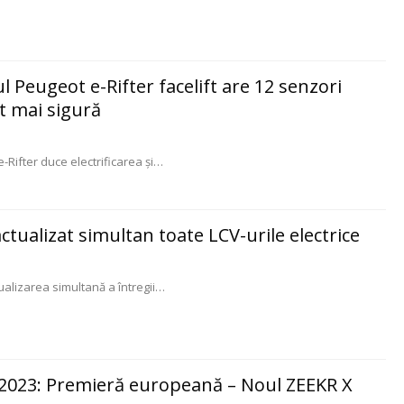
l Peugeot e-Rifter facelift are 12 senzori
t mai sigură
Rifter duce electrificarea și
…
actualizat simultan toate LCV-urile electrice
tualizarea simultană a întregii
…
y 2023: Premieră europeană – Noul ZEEKR X