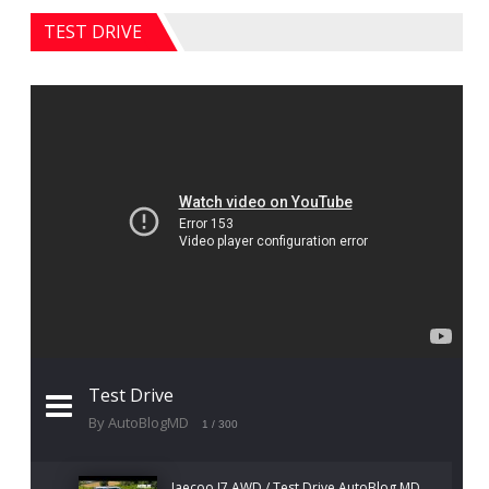
TEST DRIVE
Test Drive
By AutoBlogMD
1
/ 300
Jaecoo J7 AWD / Test Drive AutoBlog.MD