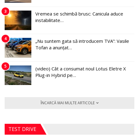
3
Vremea se schimbă brusc: Canicula aduce
instabilitate…
4
„Nu suntem gata să introducem TVA”: Vasile
Tofan a anunțat…
5
(video) Cât a consumat noul Lotus Eletre X
Plug-in Hybrid pe…
ÎNCARCĂ MAI MULTE ARTICOLE
TEST DRIVE