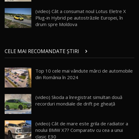
înainte să ajungă în showroom / Test Drive
19
23:36
AutoBlog.MD
(video) Cât a consumat noul Lotus Eletre X
Plug-in Hybrid pe autostrăzile Europei, în
Noul ZEEKR 7X / Test Drive AutoBlog.MD
drum spre Moldova
29:08
20
Micul BYD Dolphin Surf / Test Drive
CELE MAI RECOMANDATE ȘTIRI
AutoBlog.MD
21
16:59
Top 10 cele mai vândute mărci de automobile
Noua Mazda 6e / Test Drive AutoBlog.MD
din România în 2024
26:59
22
Lynk & Co 01 / Test Drive AutoBlog.MD
(video) Skoda a înregistrat simultan două
25:19
23
recorduri mondiale de drift pe gheaţă
ZEEKR 009: Cel mai Performant și Confortabil
(video) Cât de mare este grila de radiator a
Van Electric Testat în Moldova / AutoBlog.MD
24
noului BMW X7? Comparativ cu cea a unui
26:38
clasic E30