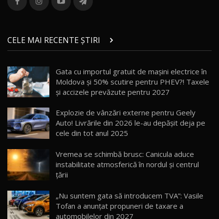
36:08
ZEEKR 9X în Moldova: Am condus gigantul
chinez care face lumea să se întoarcă după el
14
CELE MAI RECENTE ȘTIRI
17:27
/ AutoBlog.MD
Noua Mazda CX-5 / Test Drive AutoBlog.MD
Gata cu importul gratuit de mașini electrice în
14:37
15
Moldova și 50% scutire pentru PHEV?! Taxele
și accizele prevăzute pentru 2027
Cum merge? Škoda Octavia 4×4 DSG facelift //
AutoBlogMD
Explozie de vânzări externe pentru Geely
16
13:10
Auto! Livrările din 2026 le-au depășit deja pe
cele din tot anul 2025
Lotus Eletre R / Test Drive AutoBlog.MD
20:06
17
Vremea se schimbă brusc: Canicula aduce
instabilitate atmosferică în nordul și centrul
țării
Va fi modelul nr.1 BYD în Moldova? BYD Seal U
DM-i / Test Drive AutoBlog.MD
18
„Nu suntem gata să introducem TVA”: Vasile
30:08
Tofan a anunțat propuneri de taxare a
automobilelor din 2027
Noul Geely EX5 EM-i care a cucerit Moldova