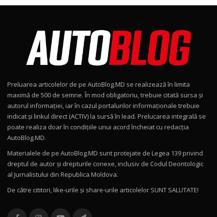
Noul Škoda Kodiaq RS / Test Drive
AutoBlog.MD în premieră națională
8
15:08
Noul Geely EX2 / Test Drive AutoBlog.MD
15:22
9
Preluarea articolelor de pe AutoBlog.MD se realizează în limita
Mercedes-AMG E 53 HYBRID 4MATIC+ / Test
maximă de 500 de semne. În mod obligatoriu, trebuie citată sursa și
Drive AutoBlog.MD
10
autorul informației, iar în cazul portalurilor informaționale trebuie
16:27
indicat și linkul direct (ACTIV) la sursă în lead. Prelucarea integrală se
poate realiza doar în condițiile unui acord încheiat cu redacţia
Noul Volvo ES90 / Test Drive AutoBlog.MD
AutoBlog.MD.
27:58
11
Materialele de pe AutoBlog.MD sunt protejate de Legea 139 privind
dreptul de autor și drepturile conexe, inclusiv de Codul Deontologic
Noul MG HS / Test Drive AutoBlog.MD
al Jurnalistului din Republica Moldova.
16:48
12
De către cititori, like-urile şi share-urile articolelor SUNT SALUTATE!
ROX 01: Test drive cu noul SUV chinezesc care
combină aventura cu luxul / AutoBlog.MD
13