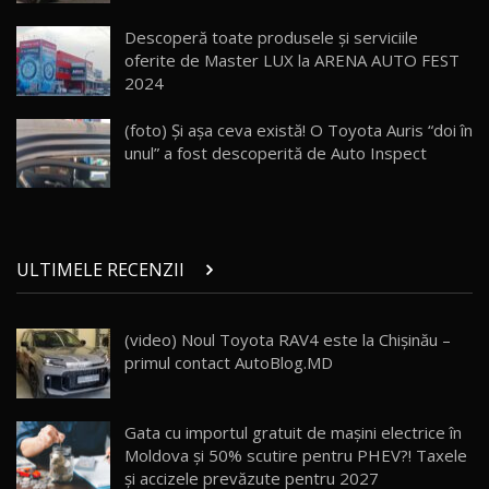
Land Rover Defender OCTA Edition One: Cel
Descoperă toate produsele și serviciile
mai Exclusiv și Puternic Defender Testat în
25
32:21
Moldova
oferite de Master LUX la ARENA AUTO FEST
2024
Porsche 911 Spirit 70 / Test Drive
AutoBlog.MD
26
(foto) Şi aşa ceva există! O Toyota Auris “doi în
10:57
unul” a fost descoperită de Auto Inspect
Test Drive: Noile modele FENDT! Cum e să
conduci un tractor?!
27
22:49
ULTIMELE RECENZII
Noul Geely Monjaro 2025! Mai ieftin și mai
dotat / Test Drive AutoBlog.MD
28
23:05
(video) Noul Toyota RAV4 este la Chișinău –
primul contact AutoBlog.MD
ZEEKR 9X - PRIMUL TEST DRIVE ÎN ROMÂNĂ!
CUM SE CONDUCE?
29
33:40
Gata cu importul gratuit de mașini electrice în
Primele impresii despre BYD Seal U DM-i,
Moldova și 50% scutire pentru PHEV?! Taxele
Sealion 7 și Seal 5 DM-i / Test Drive
30
și accizele prevăzute pentru 2027
10:58
AutoBlog.MD