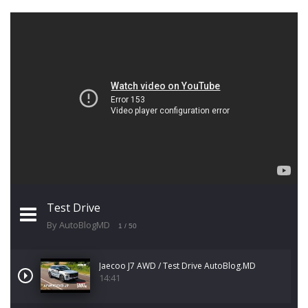
Test Drive
By AutoBlogMD
1
/ 50
Jaecoo J7 AWD / Test Drive AutoBlog.MD
14:41