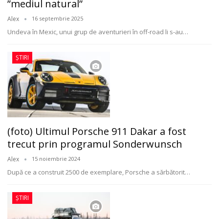
”mediul natural”
Alex
16 septembrie 2025
Undeva în Mexic, unui grup de aventurieri în off-road li s-au
…
ȘTIRI
(foto) Ultimul Porsche 911 Dakar a fost
trecut prin programul Sonderwunsch
Alex
15 noiembrie 2024
După ce a construit 2500 de exemplare, Porsche a sărbătorit
…
ȘTIRI