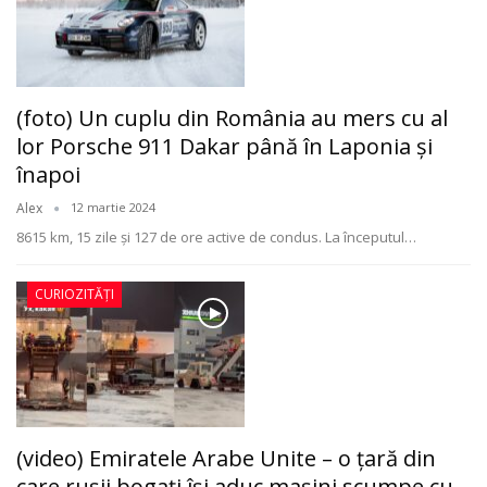
(foto) Un cuplu din România au mers cu al
lor Porsche 911 Dakar până în Laponia și
înapoi
Alex
12 martie 2024
8615 km, 15 zile și 127 de ore active de condus. La începutul
…
CURIOZITĂȚI
(video) Emiratele Arabe Unite – o țară din
care rușii bogați își aduc mașini scumpe cu