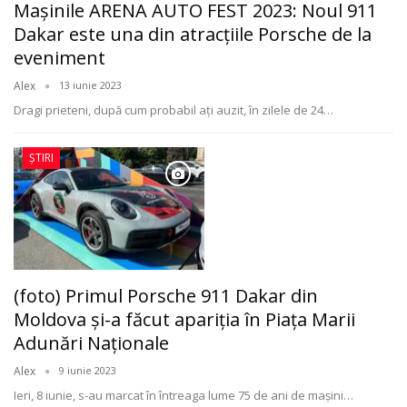
Mașinile ARENA AUTO FEST 2023: Noul 911
Dakar este una din atracțiile Porsche de la
eveniment
Alex
13 iunie 2023
Dragi prieteni, după cum probabil ați auzit, în zilele de 24
…
ȘTIRI
(foto) Primul Porsche 911 Dakar din
Moldova şi-a făcut apariţia în Piaţa Marii
Adunări Naţionale
Alex
9 iunie 2023
Ieri, 8 iunie, s-au marcat în întreaga lume 75 de ani de maşini
…