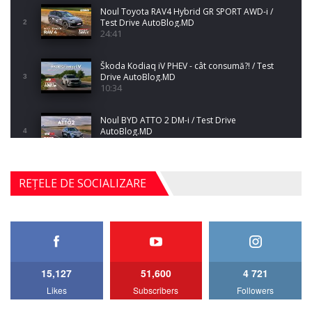
Noul Toyota RAV4 Hybrid GR SPORT AWD-i /
Test Drive AutoBlog.MD
2
24:41
Škoda Kodiaq iV PHEV - cât consumă?! / Test
Drive AutoBlog.MD
3
10:34
Noul BYD ATTO 2 DM-i / Test Drive
AutoBlog.MD
4
17:35
Noul Mercedes-Benz S-Class facelift (S 580
REȚELE DE SOCIALIZARE
4MATIC V223) / Test Drive AutoBlog.MD
5
27:33
HAVAL H5 / Test Drive AutoBlog.MD
11:58
6
15,127
51,600
4 721
Lotus Emira Turbo SE / Test Drive
Likes
Subscribers
Followers
AutoBlog.MD
7
24:06