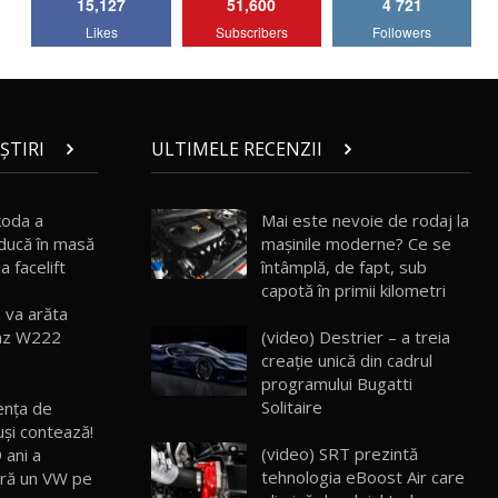
15,127
51,600
4 721
Lotus Emira Turbo SE / Test Drive
Likes
Subscribers
Followers
AutoBlog.MD
7
24:06
Noul Škoda Kodiaq RS / Test Drive
AutoBlog.MD în premieră națională
8
15:08
ȘTIRI
ULTIMELE RECENZII
Noul Geely EX2 / Test Drive AutoBlog.MD
15:22
9
koda a
Mai este nevoie de rodaj la
ducă în masă
mașinile moderne? Ce se
 facelift
întâmplă, de fapt, sub
Mercedes-AMG E 53 HYBRID 4MATIC+ /
capotă în primii kilometri
Test Drive AutoBlog.MD
10
m va arăta
16:27
(video) Destrier – a treia
nz W222
creație unică din cadrul
Noul Volvo ES90 / Test Drive AutoBlog.MD
programului Bugatti
27:58
11
Solitaire
ența de
și contează!
(video) SRT prezintă
 ani a
Noul MG HS / Test Drive AutoBlog.MD
16:48
12
tehnologia eBoost Air care
ară un VW pe