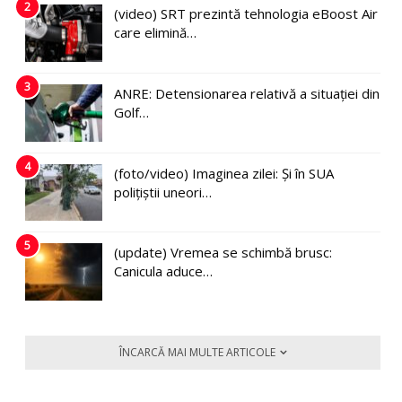
2
(video) SRT prezintă tehnologia eBoost Air
care elimină…
3
ANRE: Detensionarea relativă a situației din
Golf…
4
(foto/video) Imaginea zilei: Și în SUA
polițiștii uneori…
5
(update) Vremea se schimbă brusc:
Canicula aduce…
ÎNCARCĂ MAI MULTE ARTICOLE