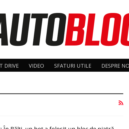
T DRIVE
VIDEO
SFATURI UTILE
DESPRE NO
În Bălţi, un hoţ a folosit un bloc de piatră