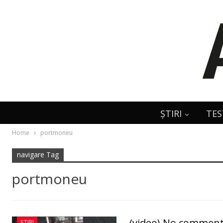
ȘTIRI
TES
Home
portmoneu
navigare Tag
portmoneu
(video) No comment: 
ȘTIRI