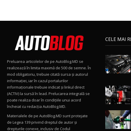
CELE MAI 
Preluarea articolelor de pe AutoBlog.MD se
realizează în limita maximă de 500 de semne. În
mod obligatoriu, trebuie citată sursa și autorul
informației, iar în cazul portalurilor
informaționale trebuie indicat și linkul direct
(ACTIV) la sursă în lead. Prelucarea integrală se
poate realiza doar în condițiile unui acord
încheiat cu redacţia AutoBlog.MD.
Materialele de pe AutoBlog.MD sunt protejate
de Legea 139 privind dreptul de autor și
drepturile conexe, inclusiv de Codul