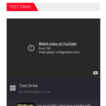
TEST DRIVE
Test Drive
By AutoBlogMD
1
/ 50
Jaecoo J7 AWD / Test Drive AutoBlog.MD