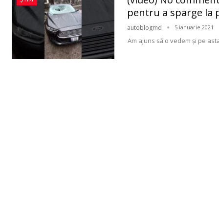
pentru a sparge la
autoblogmd
5 ianuarie 2021
Am ajuns să o vedem şi pe asta!