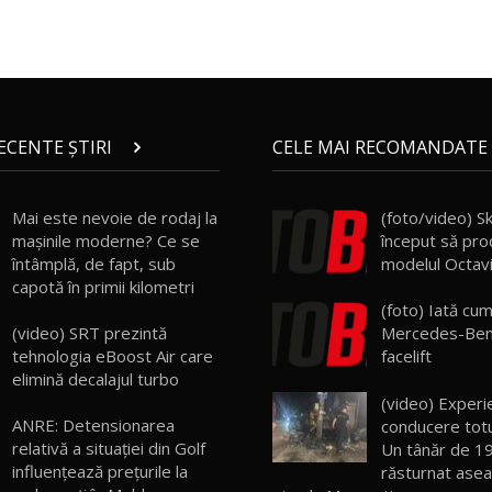
RECENTE ȘTIRI
CELE MAI RECOMANDATE 
Mai este nevoie de rodaj la
(foto/video) S
mașinile moderne? Ce se
început să pro
întâmplă, de fapt, sub
modelul Octavia
capotă în primii kilometri
(foto) Iată cu
(video) SRT prezintă
Mercedes-Be
tehnologia eBoost Air care
facelift
elimină decalajul turbo
(video) Experi
ANRE: Detensionarea
conducere totu
relativă a situației din Golf
Un tânăr de 19
influențează prețurile la
răsturnat ase