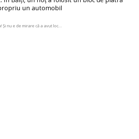
 propriu un automobil
 Şi nu e de mirare că a avut loc
…