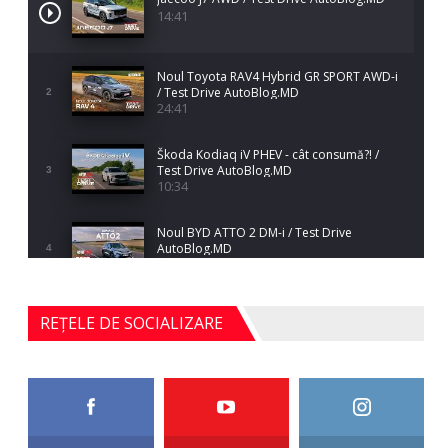
14:41
Noul Toyota RAV4 Hybrid GR SPORT AWD-i
/ Test Drive AutoBlog.MD
2
24:41
Škoda Kodiaq iV PHEV - cât consumă?! /
Test Drive AutoBlog.MD
3
10:34
Noul BYD ATTO 2 DM-i / Test Drive
AutoBlog.MD
4
17:35
Noul Mercedes-Benz S-Class facelift (S 580
REȚELE DE SOCIALIZARE
4MATIC V223) / Test Drive AutoBlog.MD
5
27:33
HAVAL H5 / Test Drive AutoBlog.MD
11:58
6