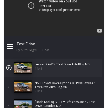
Test Drive
By AutoBlogMD
1
/ 300
Jaecoo J7 AWD / Test Drive AutoBlog.MD
14:41
Noul Toyota RAV4 Hybrid GR SPORT AWD-i /
Test Drive AutoBlog.MD
2
24:41
Škoda Kodiaq iV PHEV - cât consumă?! / Test
Drive AutoBlog.MD
3