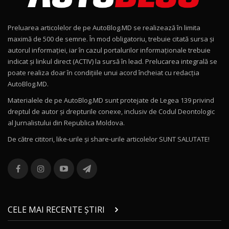
15:22
9
Preluarea articolelor de pe AutoBlog.MD se realizează în limita
Mercedes-AMG E 53 HYBRID 4MATIC+ / Test
maximă de 500 de semne. În mod obligatoriu, trebuie citată sursa și
Drive AutoBlog.MD
10
autorul informației, iar în cazul portalurilor informaționale trebuie
16:27
indicat și linkul direct (ACTIV) la sursă în lead. Prelucarea integrală se
poate realiza doar în condițiile unui acord încheiat cu redacţia
Noul Volvo ES90 / Test Drive AutoBlog.MD
AutoBlog.MD.
27:58
11
Materialele de pe AutoBlog.MD sunt protejate de Legea 139 privind
dreptul de autor și drepturile conexe, inclusiv de Codul Deontologic
Noul MG HS / Test Drive AutoBlog.MD
al Jurnalistului din Republica Moldova.
16:48
12
De către cititori, like-urile şi share-urile articolelor SUNT SALUTATE!
ROX 01: Test drive cu noul SUV chinezesc care
combină aventura cu luxul / AutoBlog.MD
13
36:08
ZEEKR 9X în Moldova: Am condus gigantul
chinez care face lumea să se întoarcă după el
14
CELE MAI RECENTE ȘTIRI
17:27
/ AutoBlog.MD