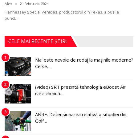
Alex
21 februarie 2024
Hennessey Special Vehicles, producătorul din Texas, a pus la
punct
…
CELE MAI RECENTE ȘTIRI
1
Mai este nevoie de rodaj la mașinile moderne?
Ce se…
2
(video) SRT prezintă tehnologia eBoost Air
care elimină…
3
ANRE: Detensionarea relativă a situației din
Golf…