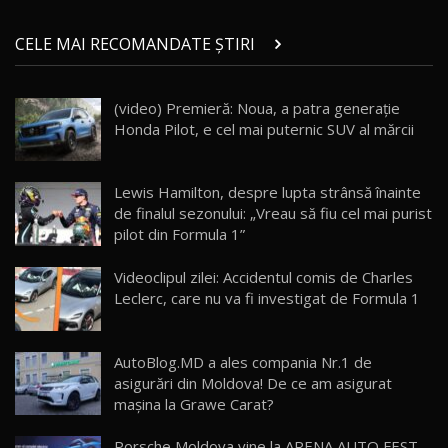
Micul BYD Dolphin Surf / Test Drive
CELE MAI RECOMANDATE ȘTIRI
AutoBlog.MD
21
16:59
(video) Premieră: Noua, a patra generaţie
Noua Mazda 6e / Test Drive AutoBlog.MD
Honda Pilot, e cel mai puternic SUV al mărcii
26:59
22
Lynk & Co 01 / Test Drive AutoBlog.MD
Lewis Hamilton, despre lupta strânsă înainte
25:19
23
de finalul sezonului: „Vreau să fiu cel mai purist
pilot din Formula 1”
ZEEKR 009: Cel mai Performant și Confortabil
Videoclipul zilei: Accidentul comis de Charles
Van Electric Testat în Moldova / AutoBlog.MD
24
Leclerc, care nu va fi investigat de Formula 1
26:38
Land Rover Defender OCTA Edition One: Cel
AutoBlog.MD a ales compania Nr.1 de
mai Exclusiv și Puternic Defender Testat în
25
32:21
Moldova
asigurări din Moldova! De ce am asigurat
mașina la Grawe Carat?
Porsche 911 Spirit 70 / Test Drive
AutoBlog.MD
26
Porsche Moldova vine la ARENA AUTO FEST