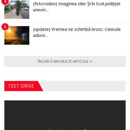
4
(foto/video) Imaginea zilei: Și în SUA polițiștii
uneori…
5
(update) Vremea se schimbă brusc: Canicula
aduce…
ÎNCARCĂ MAI MULTE ARTICOLE
TEST DRIVE