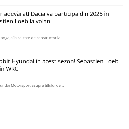
ar adevărat! Dacia va participa din 2025 în
stien Loeb la volan
angaja în calitate de constructor la
…
robit Hyundai în acest sezon! Sebastien Loeb
 în WRC
ndai Motorsport asupra titlului de
…