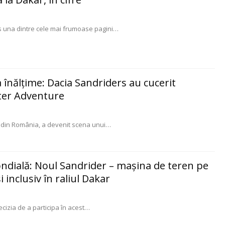
s una dintre cele mai frumoase pagini
…
a înălțime: Dacia Sandriders au cucerit
ter Adventure
m din România, a devenit scena unui
…
ndială: Noul Sandrider – mașina de teren pe
i inclusiv în raliul Dakar
izia de a participa în acest
…