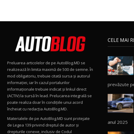
CELE MAI 
Preluarea articolelor de pe AutoBlog.MD se
realizează în limita maximă de 500 de semne. În
mod obligatoriu, trebuie citată sursa și autorul
informației, iar în cazul portalurilor
prevăzute p
informaționale trebuie indicat și linkul direct
(ACTIV) la sursă în lead. Prelucarea integrală se
poate realiza doar în condițiile unui acord
încheiat cu redacţia AutoBlog.MD.
Materialele de pe AutoBlog.MD sunt protejate
anul 2025
de Legea 139 privind dreptul de autor și
drepturile conexe, inclusiv de Codul