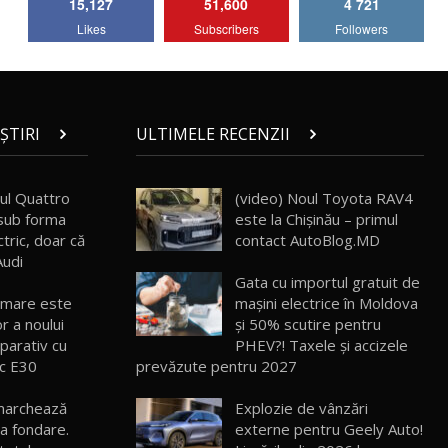
15,127
51,600
4 721
Lotus Emira Turbo SE / Test Drive
Likes
Subscribers
Followers
AutoBlog.MD
7
24:06
Noul Škoda Kodiaq RS / Test Drive
AutoBlog.MD în premieră națională
8
15:08
ȘTIRI
ULTIMELE RECENZII
Noul Geely EX2 / Test Drive AutoBlog.MD
15:22
9
ul Quattro
(video) Noul Toyota RAV4
 sub forma
este la Chișinău – primul
tric, doar că
contact AutoBlog.MD
Mercedes-AMG E 53 HYBRID 4MATIC+ /
Audi
Test Drive AutoBlog.MD
10
Gata cu importul gratuit de
16:27
 mare este
mașini electrice în Moldova
or a noului
și 50% scutire pentru
Noul Volvo ES90 / Test Drive AutoBlog.MD
arativ cu
PHEV?! Taxele și accizele
27:58
11
ic E30
prevăzute pentru 2027
 marchează
Explozie de vânzări
Noul MG HS / Test Drive AutoBlog.MD
16:48
12
la fondare.
externe pentru Geely Auto!