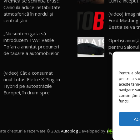
Vremea se schimbă brusc:
Cum a început 
Canicula aduce instabilitate
atmosferică în nordul și
(video) Imagini
centrul țării
Ford Mustang
Bestia se va tr
„Nu suntem gata să
introducem TVA”: Vasile
Opel îşi anunţ
Tofan a anunțat propuneri
pentru Salonul
de taxare a automobilelor
Frankfurt
(video) Cât a consumat
Pentru a ofe
pentru a st
noul Lotus Eletre X Plug-in
aceste tehn
Hybrid pe autostrăzile
navigare sau
Europei, în drum spre
consimțămân
funcții.
AC
ate drepturile rezervate © 2026
Autoblog
Developed by