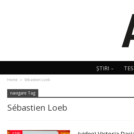
ȘTIRI
TES
Home
Sébastien Loeb
navigare Tag
Sébastien Loeb
(video) Victoria Dacia
ȘTIRI