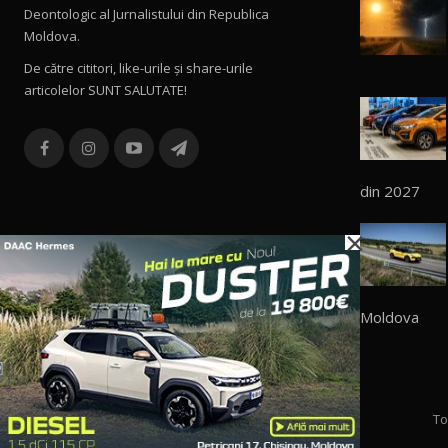
Deontologic al Jurnalistului din Republica
Moldova.
De către cititori, like-urile şi share-urile
articolelor SUNT SALUTATE!
din 2027
×
Moldova
To