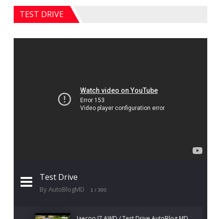
TEST DRIVE
Test Drive
By AutoBlogMD
1
/ 300
Jaecoo J7 AWD / Test Drive AutoBlog.MD