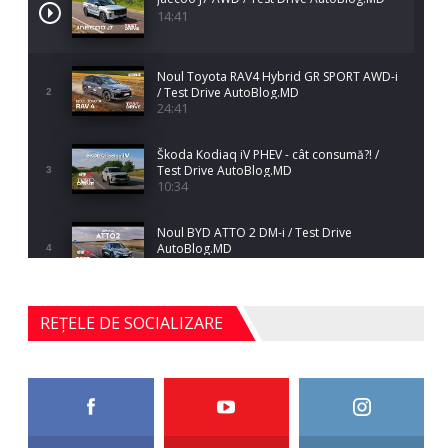
14:41
Noul Toyota RAV4 Hybrid GR SPORT AWD-i
/ Test Drive AutoBlog.MD
2
24:41
Škoda Kodiaq iV PHEV - cât consumă?! /
Test Drive AutoBlog.MD
3
10:34
Noul BYD ATTO 2 DM-i / Test Drive
AutoBlog.MD
4
17:35
Noul Mercedes-Benz S-Class facelift (S 580
REȚELE DE SOCIALIZARE
4MATIC V223) / Test Drive AutoBlog.MD
5
27:33
HAVAL H5 / Test Drive AutoBlog.MD
11:58
6