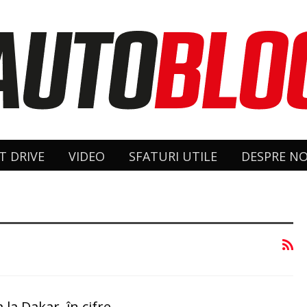
T DRIVE
VIDEO
SFATURI UTILE
DESPRE NO
 la Dakar, în cifre