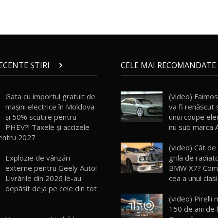
RECENTE ȘTIRI
CELE MAI RECOMANDATE 
Gata cu importul gratuit de
(video) Faimos
mașini electrice în Moldova
va fi renăscut
și 50% scutire pentru
unui coupe elec
PHEV?! Taxele și accizele
nu sub marca 
entru 2027
(video) Cât de
Explozie de vânzări
grila de radiat
externe pentru Geely Auto!
BMW X7? Comp
Livrările din 2026 le-au
cea a unui clas
depășit deja pe cele din tot
(video) Pirelli
150 de ani de 