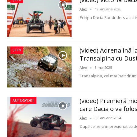
Alex
19 ianuarie 2026
Echipa Dacia Sandriders a scri
(video) Adrenalină l
ȘTIRI
Transalpina cu Dus
Alex
8 mai 2025
Transalpina, cel mai înalt dru
(video) Premieră mo
AUTOSPORT
care Dacia o va folos
Alex
30 ianuarie 2024
După ce ne-a impresionat cu dec