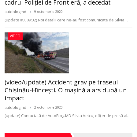
cadrul Poliţiei de Frontieră, a decedat
autoblogmd
9 octombrie 2020
(update #3, 09:32) Noi detalii care ne-au fost comunicate de Silvia
…
VIDEO
(video/update) Accident grav pe traseul
Chişinău-Hînceşti. O maşină a ars după un
impact
autoblogmd
2 octombrie 2020
(update) Contactată de AutoBlog.MD Silvia Vetcu, ofiţer de presă al
…