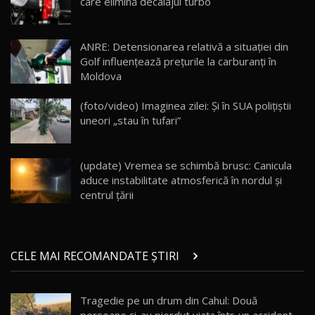
care elimină decalajul turbo
Lotus Eletre R / Test Drive AutoBlog.MD
20:06
17
ANRE: Detensionarea relativă a situației din
Golf influențează prețurile la carburanți în
Moldova
Va fi modelul nr.1 BYD în Moldova? BYD Seal U
DM-i / Test Drive AutoBlog.MD
18
(foto/video) Imaginea zilei: Și în SUA polițiștii
30:08
uneori „stau în tufari”
Noul Geely EX5 EM-i care a cucerit Moldova
înainte să ajungă în showroom / Test Drive
19
23:36
AutoBlog.MD
(update) Vremea se schimbă brusc: Canicula
aduce instabilitate atmosferică în nordul și
Noul ZEEKR 7X / Test Drive AutoBlog.MD
centrul țării
29:08
20
Micul BYD Dolphin Surf / Test Drive
CELE MAI RECOMANDATE ȘTIRI
AutoBlog.MD
21
16:59
Tragedie pe un drum din Cahul: Două
Noua Mazda 6e / Test Drive AutoBlog.MD
22