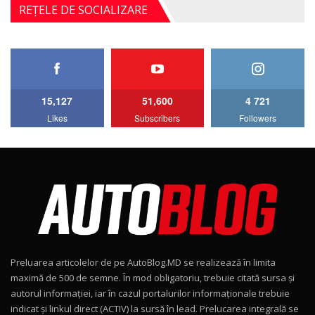
Noul Mercedes-Benz S-Class facelift (S 580
REȚELE DE SOCIALIZARE
4MATIC V223) / Test Drive AutoBlog.MD
5
27:33
HAVAL H5 / Test Drive AutoBlog.MD
11:58
6
15,127
51,600
4 721
Lotus Emira Turbo SE / Test Drive
Likes
Subscribers
Followers
AutoBlog.MD
7
24:06
Noul Škoda Kodiaq RS / Test Drive
AutoBlog.MD în premieră națională
8
15:08
Noul Geely EX2 / Test Drive AutoBlog.MD
15:22
9
Preluarea articolelor de pe AutoBlog.MD se realizează în limita
Mercedes-AMG E 53 HYBRID 4MATIC+ / Test
maximă de 500 de semne. În mod obligatoriu, trebuie citată sursa și
Drive AutoBlog.MD
10
autorul informației, iar în cazul portalurilor informaționale trebuie
16:27
indicat și linkul direct (ACTIV) la sursă în lead. Prelucarea integrală se