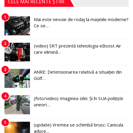
CELE MAI RECENTE ȘTIRI
1
Mai este nevoie de rodaj la mașinile moderne?
Ce se…
2
(video) SRT prezintă tehnologia eBoost Air
care elimină…
3
ANRE: Detensionarea relativă a situației din
Golf…
4
(foto/video) Imaginea zilei: Și în SUA polițiștii
uneori…
5
(update) Vremea se schimbă brusc: Canicula
aduce…