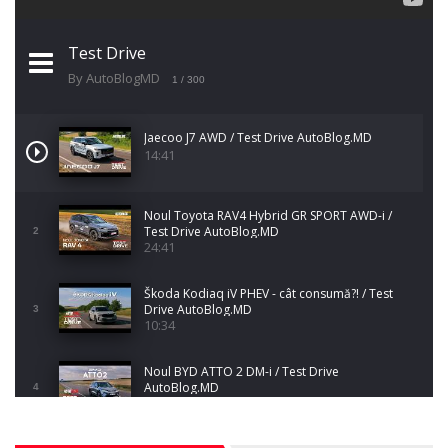
Test Drive
By AutoBlogMD
1
/ 300
Jaecoo J7 AWD / Test Drive AutoBlog.MD
14:41
Noul Toyota RAV4 Hybrid GR SPORT AWD-i /
Test Drive AutoBlog.MD
2
24:41
Škoda Kodiaq iV PHEV - cât consumă?! / Test
Drive AutoBlog.MD
3
10:34
Noul BYD ATTO 2 DM-i / Test Drive
AutoBlog.MD
4
17:35