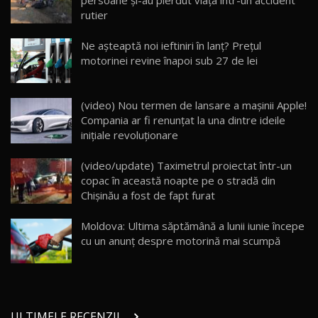
persoane și-au pierdut viața într-un accident
26:59
rutier
Lynk & Co 01 / Test Drive AutoBlog.MD
Ne așteaptă noi ieftiniri în lanţ? Preţul
25:19
23
motorinei revine înapoi sub 27 de lei
ZEEKR 009: Cel mai Performant și Confortabil
(video) Nou termen de lansare a maşinii Apple!
Van Electric Testat în Moldova / AutoBlog.MD
24
Compania ar fi renunțat la una dintre ideile
26:38
inițiale revoluționare
Land Rover Defender OCTA Edition One: Cel
(video/update) Taximetrul proiectat într-un
mai Exclusiv și Puternic Defender Testat în
25
32:21
Moldova
copac în această noapte pe o stradă din
Chişinău a fost de fapt furat
Porsche 911 Spirit 70 / Test Drive
AutoBlog.MD
26
Moldova: Ultima săptămână a lunii iunie începe
10:57
cu un anunţ despre motorină mai scumpă
Test Drive: Noile modele FENDT! Cum e să
conduci un tractor?!
27
22:49
ULTIMELE RECENZII