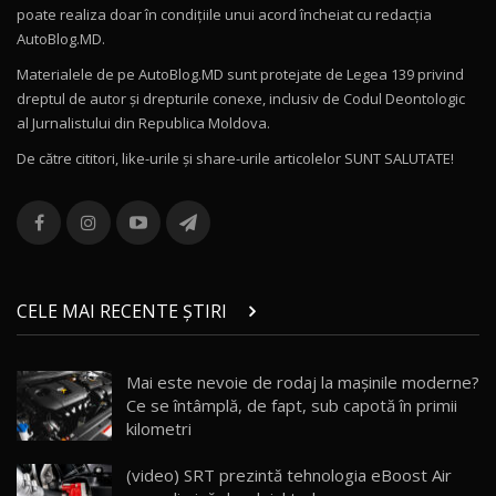
poate realiza doar în condițiile unui acord încheiat cu redacţia
Noul Volvo ES90 / Test Drive AutoBlog.MD
AutoBlog.MD.
27:58
11
Materialele de pe AutoBlog.MD sunt protejate de Legea 139 privind
dreptul de autor și drepturile conexe, inclusiv de Codul Deontologic
Noul MG HS / Test Drive AutoBlog.MD
al Jurnalistului din Republica Moldova.
16:48
12
De către cititori, like-urile şi share-urile articolelor SUNT SALUTATE!
ROX 01: Test drive cu noul SUV chinezesc care
combină aventura cu luxul / AutoBlog.MD
13
36:08
ZEEKR 9X în Moldova: Am condus gigantul
chinez care face lumea să se întoarcă după el
14
CELE MAI RECENTE ȘTIRI
17:27
/ AutoBlog.MD
Noua Mazda CX-5 / Test Drive AutoBlog.MD
Mai este nevoie de rodaj la mașinile moderne?
14:37
15
Ce se întâmplă, de fapt, sub capotă în primii
kilometri
Cum merge? Škoda Octavia 4×4 DSG facelift //
AutoBlogMD
(video) SRT prezintă tehnologia eBoost Air
16
13:10