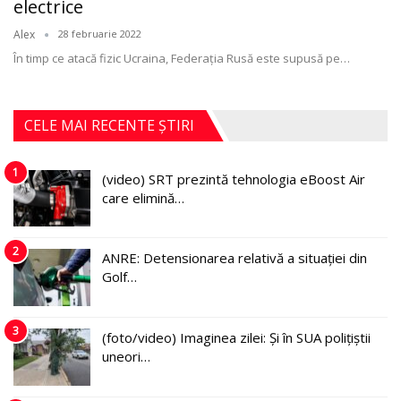
electrice
Alex
28 februarie 2022
În timp ce atacă fizic Ucraina, Federaţia Rusă este supusă pe
…
CELE MAI RECENTE ȘTIRI
1
(video) SRT prezintă tehnologia eBoost Air
care elimină…
2
ANRE: Detensionarea relativă a situației din
Golf…
3
(foto/video) Imaginea zilei: Și în SUA polițiștii
uneori…