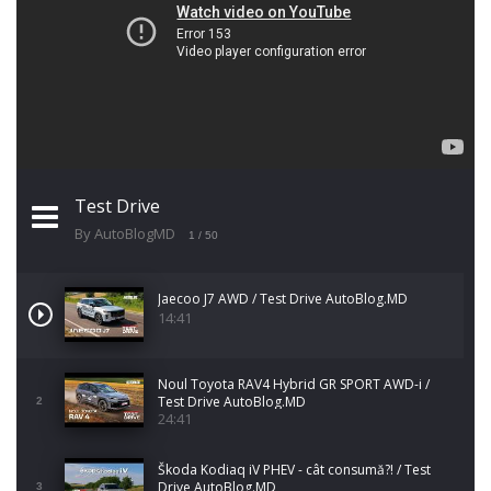
Test Drive
By AutoBlogMD
1
/ 50
Jaecoo J7 AWD / Test Drive AutoBlog.MD
14:41
Noul Toyota RAV4 Hybrid GR SPORT AWD-i /
Test Drive AutoBlog.MD
2
24:41
Škoda Kodiaq iV PHEV - cât consumă?! / Test
Drive AutoBlog.MD
3