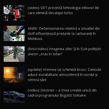
Noua Mazda CX-5 / Test Drive AutoBlog.MD
(video) SRT prezintă tehnologia eBoost Air
14:37
15
care elimină decalajul turbo
Cum merge? Škoda Octavia 4×4 DSG facelift //
AutoBlogMD
ANRE: Detensionarea relativă a situației din
16
13:10
Golf influențează prețurile la carburanți în
Moldova
Lotus Eletre R / Test Drive AutoBlog.MD
20:06
17
(foto/video) Imaginea zilei: Și în SUA polițiștii
uneori „stau în tufari”
Va fi modelul nr.1 BYD în Moldova? BYD Seal U
DM-i / Test Drive AutoBlog.MD
18
(update) Vremea se schimbă brusc: Canicula
30:08
aduce instabilitate atmosferică în nordul și
centrul țării
Noul Geely EX5 EM-i care a cucerit Moldova
înainte să ajungă în showroom / Test Drive
19
23:36
AutoBlog.MD
(video) Destrier – a treia creație unică din
cadrul programului Bugatti Solitaire
Noul ZEEKR 7X / Test Drive AutoBlog.MD
29:08
20