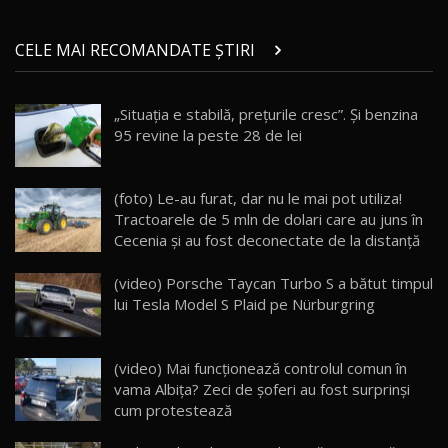
Micul BYD Dolphin Surf / Test Drive
CELE MAI RECOMANDATE ȘTIRI
AutoBlog.MD
21
16:59
„Situația e stabilă, prețurile cresc”. Și benzina
Noua Mazda 6e / Test Drive AutoBlog.MD
95 revine la peste 28 de lei
26:59
22
Lynk & Co 01 / Test Drive AutoBlog.MD
(foto) Le-au furat, dar nu le mai pot utiliza!
25:19
23
Tractoarele de 5 mln de dolari care au juns în
Cecenia și au fost deconectate de la distanță
ZEEKR 009: Cel mai Performant și Confortabil
(video) Porsche Taycan Turbo S a bătut timpul
Van Electric Testat în Moldova / AutoBlog.MD
24
lui Tesla Model S Plaid pe Nürburgring
26:38
Land Rover Defender OCTA Edition One: Cel
(video) Mai funcţionează controlul comun în
mai Exclusiv și Puternic Defender Testat în
25
32:21
Moldova
vama Albiţa? Zeci de şoferi au fost surprinși
cum protestează
Porsche 911 Spirit 70 / Test Drive
AutoBlog.MD
26