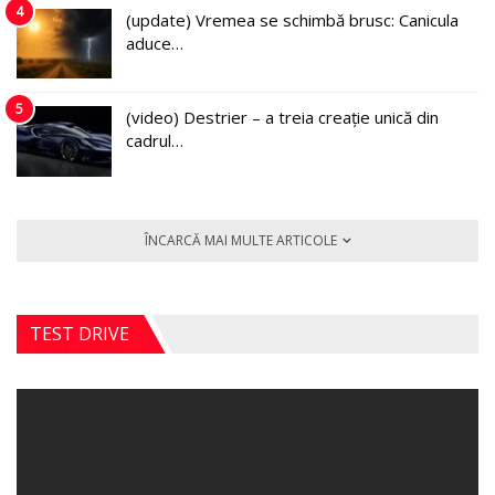
4
(update) Vremea se schimbă brusc: Canicula
aduce…
5
(video) Destrier – a treia creație unică din
cadrul…
ÎNCARCĂ MAI MULTE ARTICOLE
TEST DRIVE