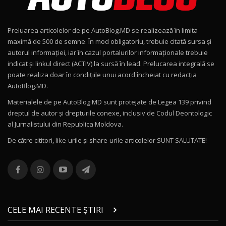
Noul Geely EX2 / Test Drive AutoBlog.MD
15:22
9
Preluarea articolelor de pe AutoBlog.MD se realizează în limita
Mercedes-AMG E 53 HYBRID 4MATIC+ / Test
maximă de 500 de semne. În mod obligatoriu, trebuie citată sursa și
Drive AutoBlog.MD
10
autorul informației, iar în cazul portalurilor informaționale trebuie
16:27
indicat și linkul direct (ACTIV) la sursă în lead. Prelucarea integrală se
poate realiza doar în condițiile unui acord încheiat cu redacţia
Noul Volvo ES90 / Test Drive AutoBlog.MD
AutoBlog.MD.
27:58
11
Materialele de pe AutoBlog.MD sunt protejate de Legea 139 privind
dreptul de autor și drepturile conexe, inclusiv de Codul Deontologic
Noul MG HS / Test Drive AutoBlog.MD
al Jurnalistului din Republica Moldova.
16:48
12
De către cititori, like-urile şi share-urile articolelor SUNT SALUTATE!
ROX 01: Test drive cu noul SUV chinezesc care
combină aventura cu luxul / AutoBlog.MD
13
36:08
ZEEKR 9X în Moldova: Am condus gigantul
chinez care face lumea să se întoarcă după el
14
CELE MAI RECENTE ȘTIRI
17:27
/ AutoBlog.MD