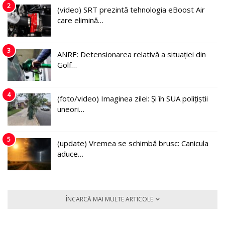
2
(video) SRT prezintă tehnologia eBoost Air
care elimină…
3
ANRE: Detensionarea relativă a situației din
Golf…
4
(foto/video) Imaginea zilei: Și în SUA polițiștii
uneori…
5
(update) Vremea se schimbă brusc: Canicula
aduce…
ÎNCARCĂ MAI MULTE ARTICOLE