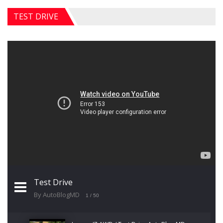
TEST DRIVE
Test Drive
By AutoBlogMD
1
/ 50