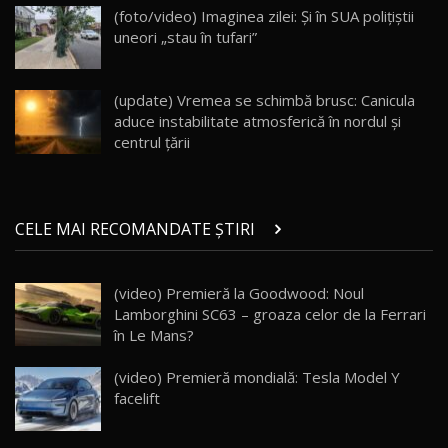
DM-i / Test Drive AutoBlog.MD
(foto/video) Imaginea zilei: Și în SUA polițiștii
30:08
uneori „stau în tufari”
Noul Geely EX5 EM-i care a cucerit Moldova
înainte să ajungă în showroom / Test Drive
19
23:36
AutoBlog.MD
(update) Vremea se schimbă brusc: Canicula
aduce instabilitate atmosferică în nordul și
Noul ZEEKR 7X / Test Drive AutoBlog.MD
centrul țării
29:08
20
Micul BYD Dolphin Surf / Test Drive
CELE MAI RECOMANDATE ȘTIRI
AutoBlog.MD
21
16:59
(video) Premieră la Goodwood: Noul
Noua Mazda 6e / Test Drive AutoBlog.MD
Lamborghini SC63 – groaza celor de la Ferrari
26:59
22
în Le Mans?
Lynk & Co 01 / Test Drive AutoBlog.MD
(video) Premieră mondială: Tesla Model Y
25:19
23
facelift