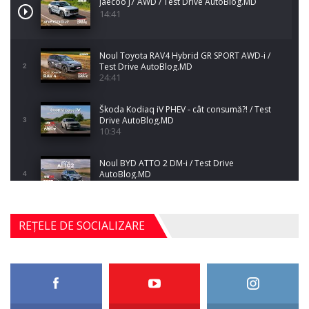
Jaecoo J7 AWD / Test Drive AutoBlog.MD
14:41
Noul Toyota RAV4 Hybrid GR SPORT AWD-i /
Test Drive AutoBlog.MD
2
24:41
Škoda Kodiaq iV PHEV - cât consumă?! / Test
Drive AutoBlog.MD
3
10:34
Noul BYD ATTO 2 DM-i / Test Drive
AutoBlog.MD
4
17:35
Noul Mercedes-Benz S-Class facelift (S 580
REȚELE DE SOCIALIZARE
4MATIC V223) / Test Drive AutoBlog.MD
5
27:33
HAVAL H5 / Test Drive AutoBlog.MD
11:58
6