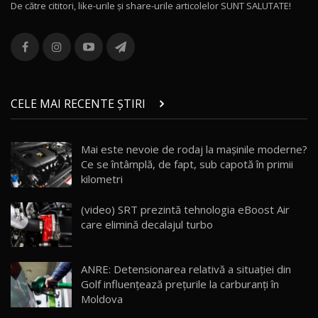
De către cititori, like-urile şi share-urile articolelor SUNT SALUTATE!
ROX 01: Test drive cu noul SUV chinezesc care
combină aventura cu luxul / AutoBlog.MD
13
36:08
ZEEKR 9X în Moldova: Am condus gigantul
chinez care face lumea să se întoarcă după el
14
CELE MAI RECENTE ȘTIRI
17:27
/ AutoBlog.MD
Noua Mazda CX-5 / Test Drive AutoBlog.MD
Mai este nevoie de rodaj la mașinile moderne?
14:37
15
Ce se întâmplă, de fapt, sub capotă în primii
kilometri
Cum merge? Škoda Octavia 4×4 DSG facelift //
AutoBlogMD
(video) SRT prezintă tehnologia eBoost Air
16
13:10
care elimină decalajul turbo
Lotus Eletre R / Test Drive AutoBlog.MD
20:06
17
ANRE: Detensionarea relativă a situației din
Golf influențează prețurile la carburanți în
Moldova
Va fi modelul nr.1 BYD în Moldova? BYD Seal U
18