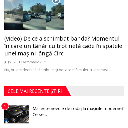
(video) De ce a schimbat banda? Momentul
în care un tânăr cu trotinetă cade în spatele
unei maşini lângă Circ
Alex
11 octombrie 2021
Nu, nu am decis să distribuim şi noi acest filmuleţ cu aceeași
…
CELE MAI RECENTE ȘTIRI
1
Mai este nevoie de rodaj la mașinile moderne?
Ce se…