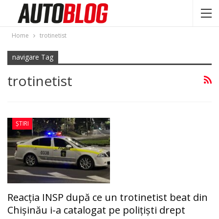
Home
trotinetist
navigare Tag
trotinetist
ȘTIRI
Reacția INSP după ce un trotinetist beat din
Chișinău i-a catalogat pe polițiști drept