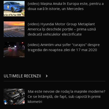
ZEEKR 009: Cel mai Performant și Confortabil
(video) Mașina Anului în Europa este, pentru a
Van Electric Testat în Moldova / AutoBlog.MD
24
doua oară în istorie, un Mercedes
26:38
Land Rover Defender OCTA Edition One: Cel
(video) Hyundai Motor Group Metaplant
mai Exclusiv și Puternic Defender Testat în
25
32:21
Moldova
America își deschide porțile – prima uzină
dedicată vehiculelor electrificate
Porsche 911 Spirit 70 / Test Drive
AutoBlog.MD
26
(video) Amintim unui şofer “curajos” despre
10:57
tragedia din noaptea zilei de 17 mai 2020
Test Drive: Noile modele FENDT! Cum e să
conduci un tractor?!
27
22:49
ULTIMELE RECENZII
Noul Geely Monjaro 2025! Mai ieftin și mai
dotat / Test Drive AutoBlog.MD
28
23:05
Mai este nevoie de rodaj la mașinile moderne?
Ce se întâmplă, de fapt, sub capotă în primii
ZEEKR 9X - PRIMUL TEST DRIVE ÎN ROMÂNĂ!
CUM SE CONDUCE?
29
kilometri
33:40