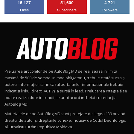
15,127
51,600
4 721
Lotus Emira Turbo SE / Test Drive
Likes
Subscribers
Followers
AutoBlog.MD
7
24:06
Noul Škoda Kodiaq RS / Test Drive
AutoBlog.MD în premieră națională
8
15:08
Noul Geely EX2 / Test Drive AutoBlog.MD
15:22
9
Preluarea articolelor de pe AutoBlog.MD se realizează în limita
Mercedes-AMG E 53 HYBRID 4MATIC+ / Test
maximă de 500 de semne. În mod obligatoriu, trebuie citată sursa și
Drive AutoBlog.MD
10
autorul informației, iar în cazul portalurilor informaționale trebuie
16:27
indicat și linkul direct (ACTIV) la sursă în lead. Prelucarea integrală se
poate realiza doar în condițiile unui acord încheiat cu redacţia
Noul Volvo ES90 / Test Drive AutoBlog.MD
AutoBlog.MD.
27:58
11
Materialele de pe AutoBlog.MD sunt protejate de Legea 139 privind
dreptul de autor și drepturile conexe, inclusiv de Codul Deontologic
Noul MG HS / Test Drive AutoBlog.MD
al Jurnalistului din Republica Moldova.
16:48
12