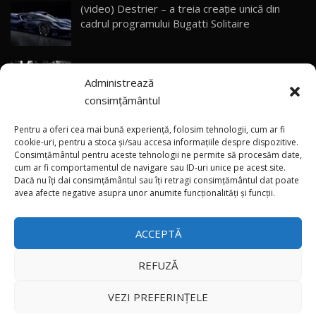
(video) Destrier – a treia creație unică din
Primele impresii despre BYD Seal U DM-i,
cadrul programului Bugatti Solitaire
Sealion 7 și Seal 5 DM-i / Test Drive
30
10:58
AutoBlog.MD
(video) SRT prezintă tehnologia eBoost Air
Noua Toyota Corolla Cross facelift / Test Drive
Administrează
care elimină decalajul turbo
AutoBlog.MD
31
13:56
consimțământul
ANRE: Detensionarea relativă a situației din
Noul Volvo EX90 / Test Drive AutoBlog.MD
Pentru a oferi cea mai bună experiență, folosim tehnologii, cum ar fi
32:06
32
Golf influențează prețurile la carburanți în
cookie-uri, pentru a stoca și/sau accesa informațiile despre dispozitive.
Consimțământul pentru aceste tehnologii ne permite să procesăm date,
Moldova
cum ar fi comportamentul de navigare sau ID-uri unice pe acest site.
Dacă nu îți dai consimțământul sau îți retragi consimțământul dat poate
×
MG RX5 - își merită banii? / Test Drive
(foto/video) Imaginea zilei: Și în SUA polițiștii
avea afecte negative asupra unor anumite funcționalități și funcții.
AutoBlog.MD
33
uneori „stau în tufari”
18:51
ACCEPTĂ
Noul DACIA DUSTER DIESEL! Primul test drive în
română
34
15:39
REFUZĂ
Toate drepturile rezervate © 2026
Noul Mercedes-Benz E 350 e - cât consumă?! /
VEZI PREFERINȚELE
Test Drive AutoBlog.MD
35
26:49