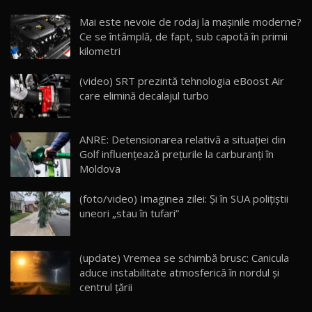
Noua Mazda CX-5 / Test Drive AutoBlog.MD
Mai este nevoie de rodaj la mașinile moderne?
14:37
15
Ce se întâmplă, de fapt, sub capotă în primii
kilometri
Cum merge? Škoda Octavia 4×4 DSG facelift //
AutoBlogMD
(video) SRT prezintă tehnologia eBoost Air
16
13:10
care elimină decalajul turbo
Lotus Eletre R / Test Drive AutoBlog.MD
20:06
17
ANRE: Detensionarea relativă a situației din
Golf influențează prețurile la carburanți în
Moldova
Va fi modelul nr.1 BYD în Moldova? BYD Seal U
DM-i / Test Drive AutoBlog.MD
18
(foto/video) Imaginea zilei: Și în SUA polițiștii
30:08
uneori „stau în tufari”
Noul Geely EX5 EM-i care a cucerit Moldova
înainte să ajungă în showroom / Test Drive
19
23:36
AutoBlog.MD
(update) Vremea se schimbă brusc: Canicula
aduce instabilitate atmosferică în nordul și
Noul ZEEKR 7X / Test Drive AutoBlog.MD
centrul țării
29:08
20