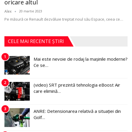
oricare altul
Alex
20 martie 2023
Pe măsură ce Renault dezvăluie treptat noul său Espace, ceea ce
…
CELE MAI RECENTE ȘTIRI
1
Mai este nevoie de rodaj la mașinile moderne?
Ce se…
2
(video) SRT prezintă tehnologia eBoost Air
care elimină…
3
ANRE: Detensionarea relativă a situației din
Golf…