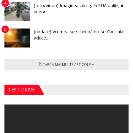
4
(foto/video) Imaginea zilei: Și în SUA polițiștii
uneori…
5
(update) Vremea se schimbă brusc: Canicula
aduce…
ÎNCARCĂ MAI MULTE ARTICOLE
TEST DRIVE