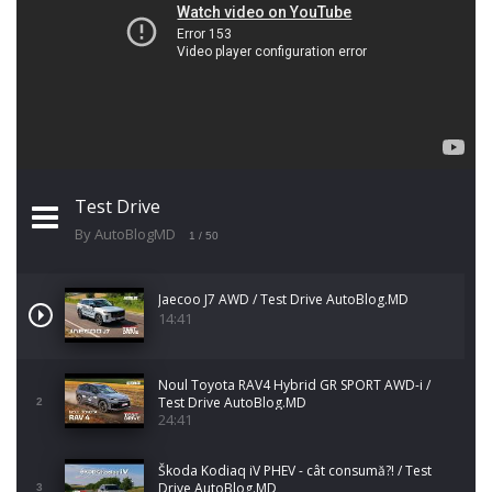
Test Drive
By AutoBlogMD
1
/ 50
Jaecoo J7 AWD / Test Drive AutoBlog.MD
14:41
Noul Toyota RAV4 Hybrid GR SPORT AWD-i /
Test Drive AutoBlog.MD
2
24:41
Škoda Kodiaq iV PHEV - cât consumă?! / Test
Drive AutoBlog.MD
3