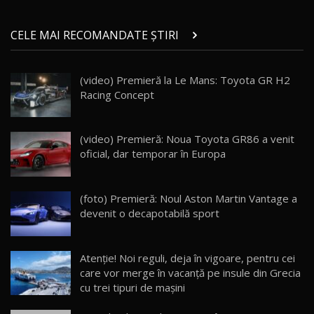
Micul BYD Dolphin Surf / Test Drive
CELE MAI RECOMANDATE ȘTIRI
AutoBlog.MD
21
16:59
(video) Premieră la Le Mans: Toyota GR H2
Noua Mazda 6e / Test Drive AutoBlog.MD
Racing Concept
26:59
22
Lynk & Co 01 / Test Drive AutoBlog.MD
(video) Premieră: Noua Toyota GR86 a venit
25:19
23
oficial, dar temporar în Europa
ZEEKR 009: Cel mai Performant și Confortabil
(foto) Premieră: Noul Aston Martin Vantage a
Van Electric Testat în Moldova / AutoBlog.MD
24
devenit o decapotabilă sport
26:38
Land Rover Defender OCTA Edition One: Cel
Atenție! Noi reguli, deja în vigoare, pentru cei
mai Exclusiv și Puternic Defender Testat în
25
32:21
Moldova
care vor merge în vacanță pe insule din Grecia
cu trei tipuri de mașini
Porsche 911 Spirit 70 / Test Drive
AutoBlog.MD
26