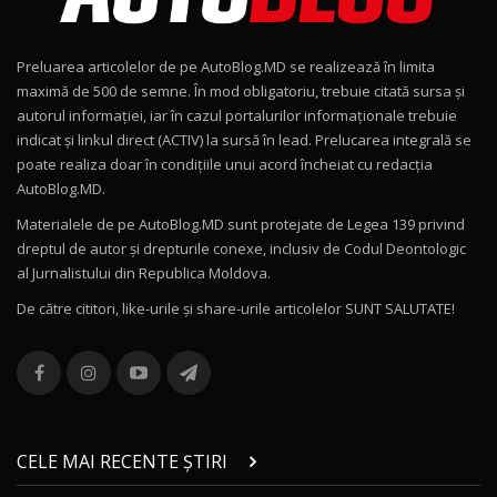
Noul Geely EX2 / Test Drive AutoBlog.MD
15:22
9
Preluarea articolelor de pe AutoBlog.MD se realizează în limita
Mercedes-AMG E 53 HYBRID 4MATIC+ / Test
maximă de 500 de semne. În mod obligatoriu, trebuie citată sursa și
Drive AutoBlog.MD
10
autorul informației, iar în cazul portalurilor informaționale trebuie
16:27
indicat și linkul direct (ACTIV) la sursă în lead. Prelucarea integrală se
poate realiza doar în condițiile unui acord încheiat cu redacţia
Noul Volvo ES90 / Test Drive AutoBlog.MD
AutoBlog.MD.
27:58
11
Materialele de pe AutoBlog.MD sunt protejate de Legea 139 privind
dreptul de autor și drepturile conexe, inclusiv de Codul Deontologic
Noul MG HS / Test Drive AutoBlog.MD
al Jurnalistului din Republica Moldova.
16:48
12
De către cititori, like-urile şi share-urile articolelor SUNT SALUTATE!
ROX 01: Test drive cu noul SUV chinezesc care
combină aventura cu luxul / AutoBlog.MD
13
36:08
ZEEKR 9X în Moldova: Am condus gigantul
chinez care face lumea să se întoarcă după el
14
CELE MAI RECENTE ȘTIRI
17:27
/ AutoBlog.MD