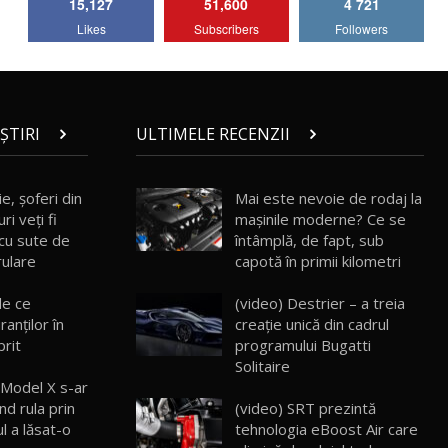
15,127
51,600
4 721
Lotus Emira Turbo SE / Test Drive
Likes
Subscribers
Followers
AutoBlog.MD
7
24:06
Noul Škoda Kodiaq RS / Test Drive
AutoBlog.MD în premieră națională
8
15:08
ȘTIRI
ULTIMELE RECENZII
Noul Geely EX2 / Test Drive AutoBlog.MD
15:22
9
e, şoferi din
Mai este nevoie de rodaj la
ri veţi fi
mașinile moderne? Ce se
c cu sute de
întâmplă, de fapt, sub
Mercedes-AMG E 53 HYBRID 4MATIC+ /
rulare
capotă în primii kilometri
Test Drive AutoBlog.MD
10
16:27
de ce
(video) Destrier – a treia
ranţilor în
creație unică din cadrul
Noul Volvo ES90 / Test Drive AutoBlog.MD
rit
programului Bugatti
27:58
11
Solitaire
 Model X s-ar
(video) SRT prezintă
nd rula prin
Noul MG HS / Test Drive AutoBlog.MD
16:48
12
tehnologia eBoost Air care
ul a lăsat-o