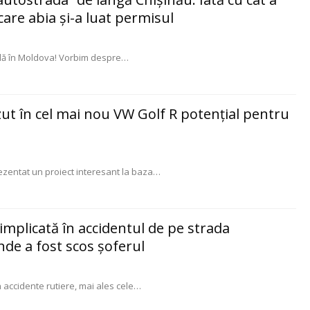
care abia și-a luat permisul
bilă în Moldova! Vorbim despre
…
zut în cel mai nou VW Golf R potenţial pentru
ezentat un proiect interesant la baza
…
implicată în accidentul de pe strada
nde a fost scos şoferul
 accidente rutiere, mai ales cele
…