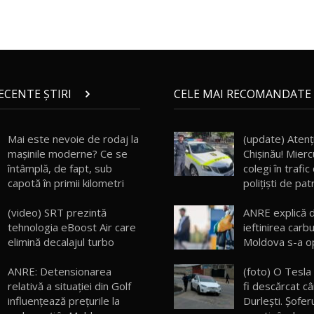
RECENTE ȘTIRI
CELE MAI RECOMANDATE 
Mai este nevoie de rodaj la
(update) Atenţi
mașinile moderne? Ce se
Chişinău! Miercu
întâmplă, de fapt, sub
colegi în trafi
capotă în primii kilometri
poliţişti de pat
(video) SRT prezintă
ANRE explică 
tehnologia eBoost Air care
ieftinirea carbu
elimină decalajul turbo
Moldova s-a op
ANRE: Detensionarea
(foto) O Tesla
relativă a situației din Golf
fi descărcat câ
influențează prețurile la
Durleşti. Şofer