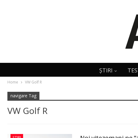
ȘTIRI
TES
Home
VW Golf R
navigare Tag
VW Golf R
Noi vitezomani pe ”a
ȘTIRI