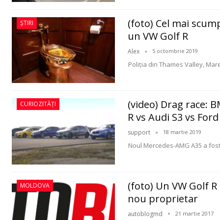
(foto) Cel mai scump
ȘTIRI
un VW Golf R
Alex
5 octombrie 2019
Poliția din Thames Valley, Mar
(video) Drag race:
CURIOZITĂȚI
R vs Audi S3 vs Ford
support
18 martie 2019
Noul Mercedes-AMG A35 a fost p
(foto) Un VW Golf R
MOLDOVA
nou proprietar
autoblogmd
21 martie 2017