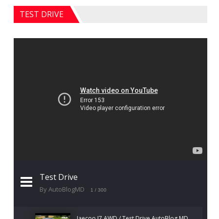
TEST DRIVE
Test Drive
By AutoBlogMD
1
/ 300
Jaecoo J7 AWD / Test Drive AutoBlog.MD