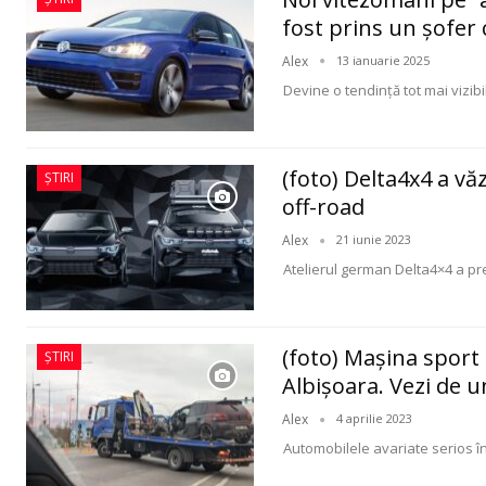
fost prins un șofer 
Alex
13 ianuarie 2025
Devine o tendință tot mai vizi
(foto) Delta4x4 a vă
ȘTIRI
off-road
Alex
21 iunie 2023
Atelierul german Delta4×4 a pr
(foto) Maşina sport 
ȘTIRI
Albişoara. Vezi de u
Alex
4 aprilie 2023
Automobilele avariate serios în