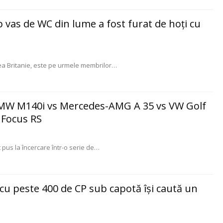
 vas de WC din lume a fost furat de hoţi cu
ea Britanie, este pe urmele membrilor
…
 BMW M140i vs Mercedes-AMG A 35 vs VW Golf
 Focus RS
us la încercare într-o serie de
…
 cu peste 400 de CP sub capotă îşi caută un