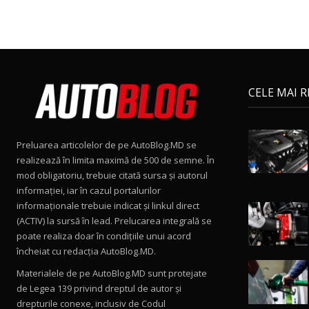
CELE MAI 
Preluarea articolelor de pe AutoBlog.MD se
realizează în limita maximă de 500 de semne. În
mod obligatoriu, trebuie citată sursa și autorul
informației, iar în cazul portalurilor
informaționale trebuie indicat și linkul direct
(ACTIV) la sursă în lead. Prelucarea integrală se
poate realiza doar în condițiile unui acord
încheiat cu redacţia AutoBlog.MD.
Materialele de pe AutoBlog.MD sunt protejate
de Legea 139 privind dreptul de autor și
drepturile conexe, inclusiv de Codul