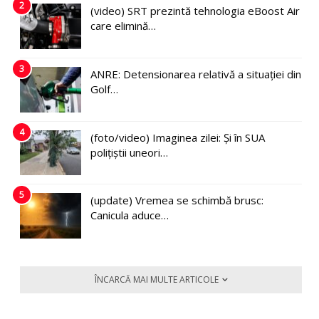
2
(video) SRT prezintă tehnologia eBoost Air
care elimină…
3
ANRE: Detensionarea relativă a situației din
Golf…
4
(foto/video) Imaginea zilei: Și în SUA
polițiștii uneori…
5
(update) Vremea se schimbă brusc:
Canicula aduce…
ÎNCARCĂ MAI MULTE ARTICOLE