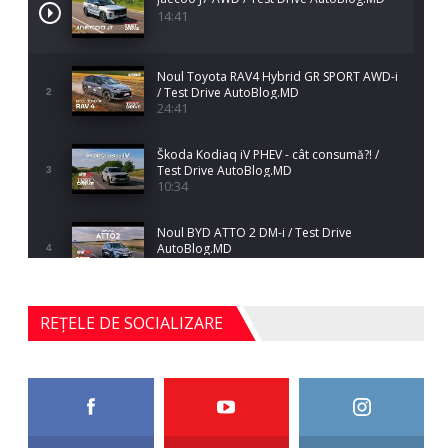
14:41
Noul Toyota RAV4 Hybrid GR SPORT AWD-i
/ Test Drive AutoBlog.MD
2
24:41
Škoda Kodiaq iV PHEV - cât consumă?! /
Test Drive AutoBlog.MD
3
10:34
Noul BYD ATTO 2 DM-i / Test Drive
AutoBlog.MD
4
17:35
Noul Mercedes-Benz S-Class facelift (S 580
REȚELE DE SOCIALIZARE
4MATIC V223) / Test Drive AutoBlog.MD
5
27:33
HAVAL H5 / Test Drive AutoBlog.MD
11:58
6