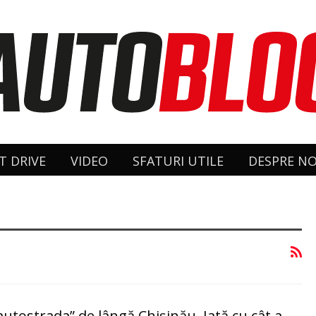
T DRIVE
VIDEO
SFATURI UTILE
DESPRE NO
utostrada” de lângă Chișinău. Iată cu cât a