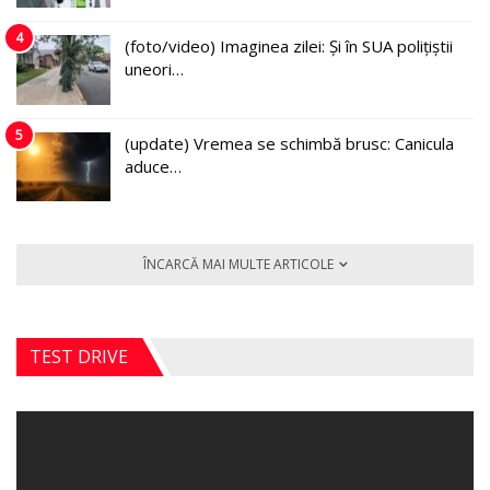
4
(foto/video) Imaginea zilei: Și în SUA polițiștii
uneori…
5
(update) Vremea se schimbă brusc: Canicula
aduce…
ÎNCARCĂ MAI MULTE ARTICOLE
TEST DRIVE