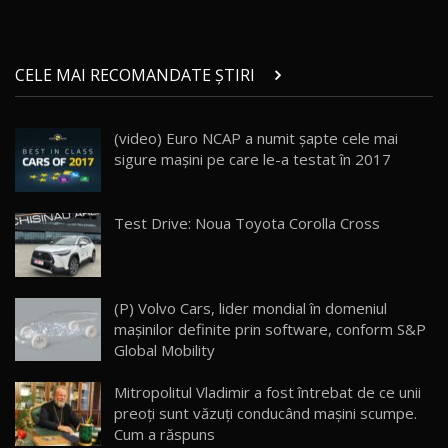
29:08
20
Micul BYD Dolphin Surf / Test Drive
CELE MAI RECOMANDATE ȘTIRI
AutoBlog.MD
21
16:59
(video) Euro NCAP a numit şapte cele mai
Noua Mazda 6e / Test Drive AutoBlog.MD
sigure maşini pe care le-a testat în 2017
26:59
22
Lynk & Co 01 / Test Drive AutoBlog.MD
Test Drive: Noua Toyota Corolla Cross
25:19
23
ZEEKR 009: Cel mai Performant și Confortabil
(P) Volvo Cars, lider mondial în domeniul
Van Electric Testat în Moldova / AutoBlog.MD
24
mașinilor definite prin software, conform S&P
26:38
Global Mobility
Land Rover Defender OCTA Edition One: Cel
Mitropolitul Vladimir a fost întrebat de ce unii
mai Exclusiv și Puternic Defender Testat în
25
32:21
Moldova
preoţi sunt văzuţi conducând maşini scumpe.
Cum a răspuns