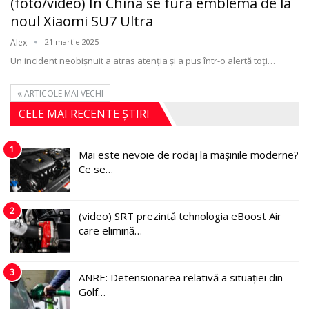
(foto/video) În China se fură emblema de la
noul Xiaomi SU7 Ultra
Alex
21 martie 2025
Un incident neobișnuit a atras atenția și a pus într-o alertă toți
…
ARTICOLE MAI VECHI
CELE MAI RECENTE ȘTIRI
1
Mai este nevoie de rodaj la mașinile moderne?
Ce se…
2
(video) SRT prezintă tehnologia eBoost Air
care elimină…
3
ANRE: Detensionarea relativă a situației din
Golf…