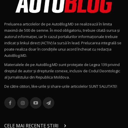
Noul Geely EX2 / Test Drive AutoBlog.MD
15:22
9
Preluarea articolelor de pe AutoBlog.MD se realizează în limita
Mercedes-AMG E 53 HYBRID 4MATIC+ / Test
maximă de 500 de semne. În mod obligatoriu, trebuie citată sursa și
Drive AutoBlog.MD
10
autorul informației, iar în cazul portalurilor informaționale trebuie
16:27
indicat și linkul direct (ACTIV) la sursă în lead. Prelucarea integrală se
poate realiza doar în condițiile unui acord încheiat cu redacţia
Noul Volvo ES90 / Test Drive AutoBlog.MD
AutoBlog.MD.
27:58
11
Materialele de pe AutoBlog.MD sunt protejate de Legea 139 privind
dreptul de autor și drepturile conexe, inclusiv de Codul Deontologic
Noul MG HS / Test Drive AutoBlog.MD
al Jurnalistului din Republica Moldova.
16:48
12
De către cititori, like-urile şi share-urile articolelor SUNT SALUTATE!
ROX 01: Test drive cu noul SUV chinezesc care
combină aventura cu luxul / AutoBlog.MD
13
36:08
ZEEKR 9X în Moldova: Am condus gigantul
chinez care face lumea să se întoarcă după el
14
CELE MAI RECENTE ȘTIRI
17:27
/ AutoBlog.MD