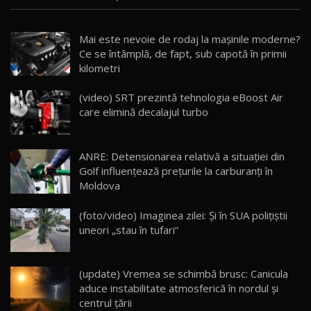
Noua Mazda CX-5 / Test Drive AutoBlog.MD
Mai este nevoie de rodaj la mașinile moderne?
14:37
15
Ce se întâmplă, de fapt, sub capotă în primii
kilometri
Cum merge? Škoda Octavia 4×4 DSG facelift //
AutoBlogMD
(video) SRT prezintă tehnologia eBoost Air
16
13:10
care elimină decalajul turbo
Lotus Eletre R / Test Drive AutoBlog.MD
20:06
17
ANRE: Detensionarea relativă a situației din
Golf influențează prețurile la carburanți în
Moldova
Va fi modelul nr.1 BYD în Moldova? BYD Seal U
DM-i / Test Drive AutoBlog.MD
18
(foto/video) Imaginea zilei: Și în SUA polițiștii
30:08
uneori „stau în tufari”
Noul Geely EX5 EM-i care a cucerit Moldova
înainte să ajungă în showroom / Test Drive
19
23:36
AutoBlog.MD
(update) Vremea se schimbă brusc: Canicula
aduce instabilitate atmosferică în nordul și
Noul ZEEKR 7X / Test Drive AutoBlog.MD
centrul țării