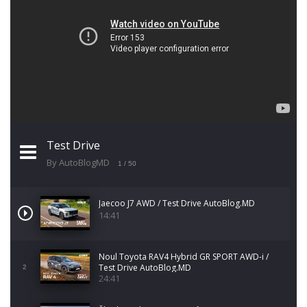
Test Drive
By AutoBlogMD
1
/ 50
Jaecoo J7 AWD / Test Drive AutoBlog.MD
14:41
Noul Toyota RAV4 Hybrid GR SPORT AWD-i /
Test Drive AutoBlog.MD
2
24:41