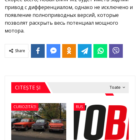
привод с дифференциалом, однако не исключено и
появление полноприводных версий, которые
позволят раскрыть весь потенциал мощного
мотора.
Share
CITEȘTE ȘI
Toate
CURIOZITĂȚI
RUS