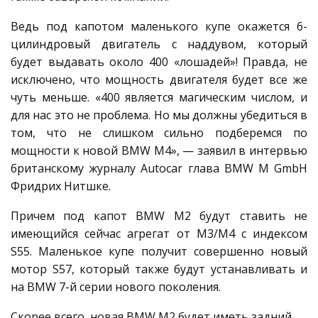
Ведь под капотом маленького купе окажется 6-
цилиндровый двигатель с наддувом, который
будет выдавать около 400 «лошадей»! Правда, не
исключено, что мощность двигателя будет все же
чуть меньше. «400 является магическим числом, и
для нас это не проблема. Но мы должны убедиться в
том, что не слишком сильно подберемся по
мощности к новой BMW M4», — заявил в интервью
британскому журналу Autocar глава BMW M GmbH
Фридрих Нитшке.
Причем под капот BMW M2 будут ставить не
имеющийся сейчас агрегат от M3/M4 с индексом
S55. Маленькое купе получит совершенно новый
мотор S57, который также будут устанавливать и
на BMW 7-й серии нового поколения.
Скорее всего, новая BMW M2 будет иметь задний