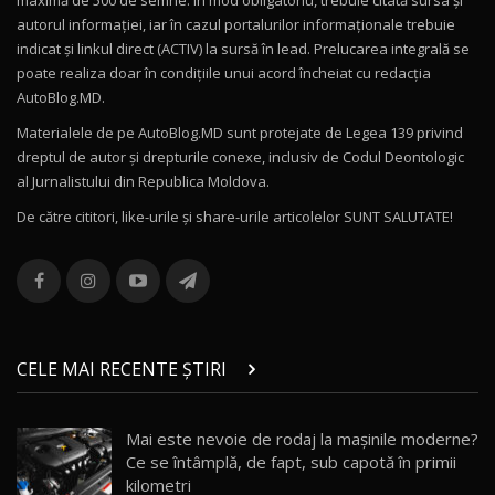
Drive AutoBlog.MD
10
autorul informației, iar în cazul portalurilor informaționale trebuie
16:27
indicat și linkul direct (ACTIV) la sursă în lead. Prelucarea integrală se
poate realiza doar în condițiile unui acord încheiat cu redacţia
Noul Volvo ES90 / Test Drive AutoBlog.MD
AutoBlog.MD.
27:58
11
Materialele de pe AutoBlog.MD sunt protejate de Legea 139 privind
dreptul de autor și drepturile conexe, inclusiv de Codul Deontologic
Noul MG HS / Test Drive AutoBlog.MD
al Jurnalistului din Republica Moldova.
16:48
12
De către cititori, like-urile şi share-urile articolelor SUNT SALUTATE!
ROX 01: Test drive cu noul SUV chinezesc care
combină aventura cu luxul / AutoBlog.MD
13
36:08
ZEEKR 9X în Moldova: Am condus gigantul
chinez care face lumea să se întoarcă după el
14
CELE MAI RECENTE ȘTIRI
17:27
/ AutoBlog.MD
Noua Mazda CX-5 / Test Drive AutoBlog.MD
Mai este nevoie de rodaj la mașinile moderne?
14:37
15
Ce se întâmplă, de fapt, sub capotă în primii
kilometri