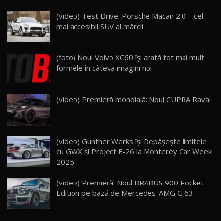
(video) Test Drive: Porsche Macan 2.0 – cel
Noua Mazda 6e / Test Drive AutoBlog.MD
mai accesibil SUV al mărcii
26:59
22
Lynk & Co 01 / Test Drive AutoBlog.MD
(foto) Noul Volvo XC60 își arată tot mai mult
25:19
23
formele în câteva imagini noi
ZEEKR 009: Cel mai Performant și Confortabil
(video) Premieră mondială: Noul CUPRA Raval
Van Electric Testat în Moldova / AutoBlog.MD
24
26:38
Land Rover Defender OCTA Edition One: Cel
(video) Gunther Werks își Depășește limitele
mai Exclusiv și Puternic Defender Testat în
25
32:21
Moldova
cu GWX și Project F-26 la Monterey Car Week
2025
Porsche 911 Spirit 70 / Test Drive
AutoBlog.MD
26
(video) Premieră: Noul BRABUS 900 Rocket
10:57
Edition pe bază de Mercedes-AMG G 63
Test Drive: Noile modele FENDT! Cum e să
conduci un tractor?!
27