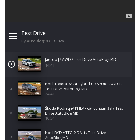
Test Drive
By AutoBlogMD
1
/ 300
Jaecoo J7 AWD / Test Drive AutoBlog.MD
14:41
Noul Toyota RAV4 Hybrid GR SPORT AWD-i /
Test Drive AutoBlog.MD
2
24:41
Škoda Kodiaq iV PHEV - cât consumă?! / Test
Drive AutoBlog.MD
3
10:34
Noul BYD ATTO 2 DM-i / Test Drive
AutoBlog.MD
4