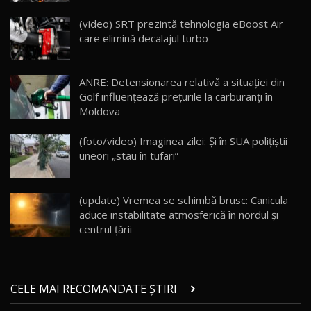
Cum merge? Škoda Octavia 4×4 DSG facelift //
AutoBlogMD
(video) SRT prezintă tehnologia eBoost Air
16
13:10
care elimină decalajul turbo
Lotus Eletre R / Test Drive AutoBlog.MD
20:06
17
ANRE: Detensionarea relativă a situației din
Golf influențează prețurile la carburanți în
Moldova
Va fi modelul nr.1 BYD în Moldova? BYD Seal U
DM-i / Test Drive AutoBlog.MD
18
(foto/video) Imaginea zilei: Și în SUA polițiștii
30:08
uneori „stau în tufari”
Noul Geely EX5 EM-i care a cucerit Moldova
înainte să ajungă în showroom / Test Drive
19
23:36
AutoBlog.MD
(update) Vremea se schimbă brusc: Canicula
aduce instabilitate atmosferică în nordul și
Noul ZEEKR 7X / Test Drive AutoBlog.MD
centrul țării
29:08
20
Micul BYD Dolphin Surf / Test Drive
CELE MAI RECOMANDATE ȘTIRI
AutoBlog.MD
21
16:59