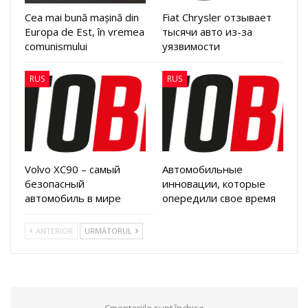
Cea mai bună mașină din
Fiat Chrysler отзывает
Europa de Est, în vremea
тысячи авто из-за
comunismului
уязвимости
RUS
RUS
Volvo XC90 – самый
Автомобильные
безопасный
инновации, которые
автомобиль в мире
опередили свое время
ANTERIOR
URMĂTORUL