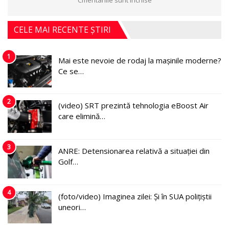
Cmentariile sunt închise
CELE MAI RECENTE ȘTIRI
1
Mai este nevoie de rodaj la mașinile moderne?
Ce se…
2
(video) SRT prezintă tehnologia eBoost Air
care elimină…
3
ANRE: Detensionarea relativă a situației din
Golf…
4
(foto/video) Imaginea zilei: Și în SUA polițiștii
uneori…