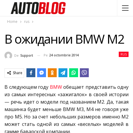
Home
rus
В ожидании BMW M2
RUS
Pe
24 octombrie 2014
De
Support
Share
В следующем году
BMW
обещает представить одну
из самых интересных «зажигалок» в своей истории
— речь идет о модели под названием M2. Да, такая
машинка будет меньше BMW M3, M4 не говоря уже
про М5. Но за счет небольших размеров именно M2
может стать одной из самых «веселых» моделей в
гамме баварской компании.