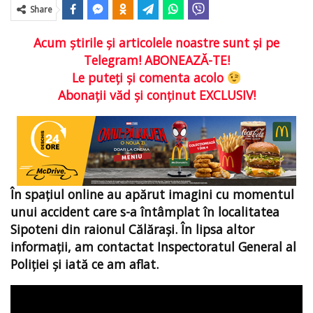
Share
Acum ştirile şi articolele noastre sunt şi pe
Telegram! ABONEAZĂ-TE!
Le puteţi şi comenta acolo
Abonaţii văd şi conţinut EXCLUSIV!
În spațiul online au apărut imagini cu momentul
unui accident care s-a întâmplat în localitatea
Sipoteni din raionul Călărași. În lipsa altor
informații, am contactat Inspectoratul General al
Poliției și iată ce am aflat.