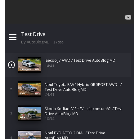
Test Drive
By AutoBlogMD
1
/ 300
Jaecoo J7 AWD / Test Drive AutoBlog.MD
14:41
Noul Toyota RAV4 Hybrid GR SPORT AWD-i /
Test Drive AutoBlog.MD
2
24:41
Škoda Kodiaq iV PHEV - cât consumă?! / Test
Drive AutoBlog.MD
3
10:34
Noul BYD ATTO 2 DM-i / Test Drive
AutoBlog.MD
4