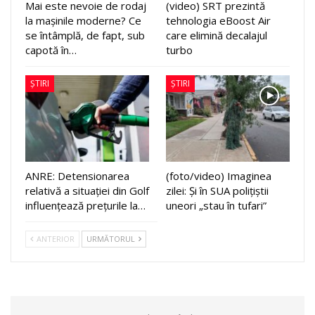
Mai este nevoie de rodaj
(video) SRT prezintă
la mașinile moderne? Ce
tehnologia eBoost Air
se întâmplă, de fapt, sub
care elimină decalajul
capotă în…
turbo
ȘTIRI
ȘTIRI
ANRE: Detensionarea
(foto/video) Imaginea
relativă a situației din Golf
zilei: Și în SUA polițiștii
influențează prețurile la…
uneori „stau în tufari”
ANTERIOR
URMĂTORUL