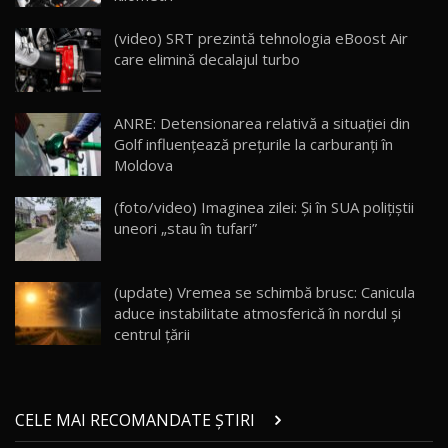
Cum merge? Škoda Octavia 4×4 DSG facelift //
AutoBlogMD
(video) SRT prezintă tehnologia eBoost Air
16
13:10
care elimină decalajul turbo
Lotus Eletre R / Test Drive AutoBlog.MD
20:06
17
ANRE: Detensionarea relativă a situației din
Golf influențează prețurile la carburanți în
Moldova
Va fi modelul nr.1 BYD în Moldova? BYD Seal U
DM-i / Test Drive AutoBlog.MD
18
(foto/video) Imaginea zilei: Și în SUA polițiștii
30:08
uneori „stau în tufari”
Noul Geely EX5 EM-i care a cucerit Moldova
înainte să ajungă în showroom / Test Drive
19
23:36
AutoBlog.MD
(update) Vremea se schimbă brusc: Canicula
aduce instabilitate atmosferică în nordul și
Noul ZEEKR 7X / Test Drive AutoBlog.MD
centrul țării
29:08
20
Micul BYD Dolphin Surf / Test Drive
CELE MAI RECOMANDATE ȘTIRI
AutoBlog.MD
21
16:59