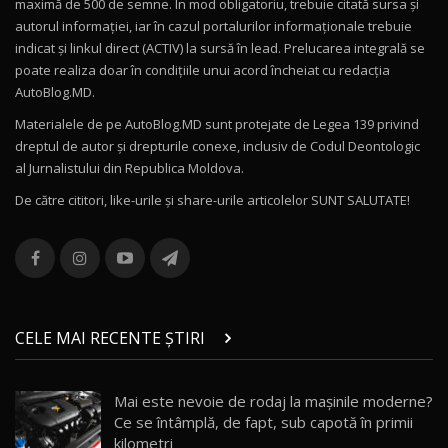
Mercedes-AMG E 53 HYBRID 4MATIC+ / Test
maximă de 500 de semne. În mod obligatoriu, trebuie citată sursa și
Drive AutoBlog.MD
10
autorul informației, iar în cazul portalurilor informaționale trebuie
16:27
indicat și linkul direct (ACTIV) la sursă în lead. Prelucarea integrală se
poate realiza doar în condițiile unui acord încheiat cu redacţia
Noul Volvo ES90 / Test Drive AutoBlog.MD
AutoBlog.MD.
27:58
11
Materialele de pe AutoBlog.MD sunt protejate de Legea 139 privind
dreptul de autor și drepturile conexe, inclusiv de Codul Deontologic
Noul MG HS / Test Drive AutoBlog.MD
al Jurnalistului din Republica Moldova.
16:48
12
De către cititori, like-urile şi share-urile articolelor SUNT SALUTATE!
ROX 01: Test drive cu noul SUV chinezesc care
combină aventura cu luxul / AutoBlog.MD
13
36:08
ZEEKR 9X în Moldova: Am condus gigantul
chinez care face lumea să se întoarcă după el
14
CELE MAI RECENTE ȘTIRI
17:27
/ AutoBlog.MD
Noua Mazda CX-5 / Test Drive AutoBlog.MD
Mai este nevoie de rodaj la mașinile moderne?
14:37
15
Ce se întâmplă, de fapt, sub capotă în primii
kilometri