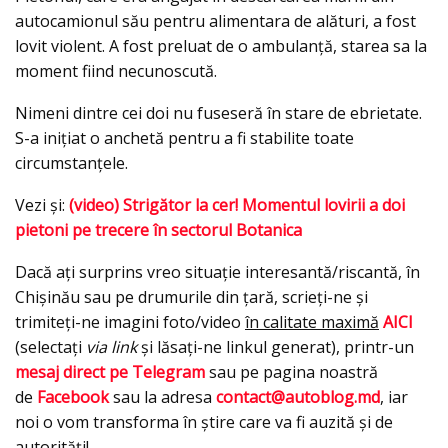
autocamionul său pentru alimentara de alături, a fost
lovit violent. A fost preluat de o ambulanță, starea sa la
moment fiind necunoscută.
Nimeni dintre cei doi nu fuseseră în stare de ebrietate.
S-a inițiat o anchetă pentru a fi stabilite toate
circumstanțele.
Vezi și:
(video) Strigător la cer! Momentul lovirii a doi
pietoni pe trecere în sectorul Botanica
Dacă ați surprins vreo situație interesantă/riscantă, în
Chișinău sau pe drumurile din țară, scrieți-ne și
trimiteți-ne imagini foto/video
în calitate maximă
AICI
(selectați
via link
și lăsați-ne linkul generat), printr-un
mesaj direct pe Telegram
sau pe pagina noastră
de
Facebook
sau la adresa
contact@autoblog.md
, iar
noi o vom transforma în știre care va fi auzită și de
autorități!