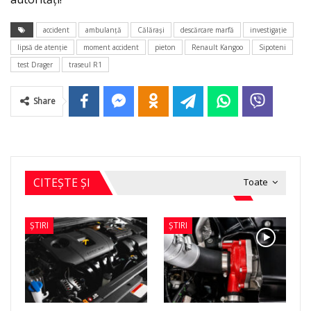
accident
ambulanță
Călărași
descărcare marfă
investigație
lipsă de atenție
moment accident
pieton
Renault Kangoo
Sipoteni
test Drager
traseul R1
Share
CITEȘTE ȘI
Toate
ȘTIRI
ȘTIRI