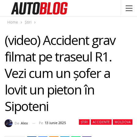
Home
Știri
(video) Accident grav
filmat pe traseul R1.
Vezi cum un șofer a
lovit un pieton în
Sipoteni
ȘTIRI
ACCIDENTE
MOLDOVA
Pe
13 iunie 2025
De
Alex