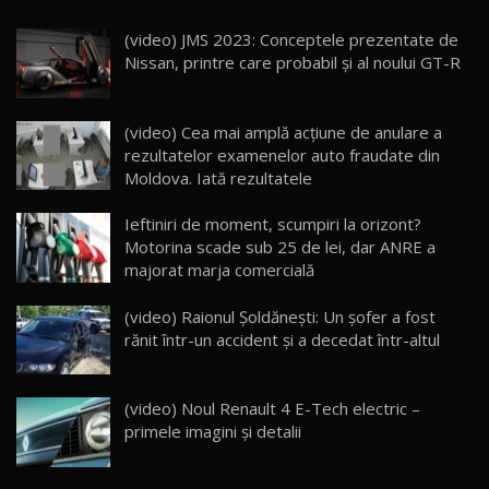
(video) JMS 2023: Conceptele prezentate de
Noua Mazda 6e / Test Drive AutoBlog.MD
Nissan, printre care probabil şi al noului GT-R
26:59
22
Lynk & Co 01 / Test Drive AutoBlog.MD
(video) Cea mai amplă acțiune de anulare a
25:19
23
rezultatelor examenelor auto fraudate din
Moldova. Iată rezultatele
ZEEKR 009: Cel mai Performant și Confortabil
Ieftiniri de moment, scumpiri la orizont?
Van Electric Testat în Moldova / AutoBlog.MD
24
Motorina scade sub 25 de lei, dar ANRE a
26:38
majorat marja comercială
Land Rover Defender OCTA Edition One: Cel
(video) Raionul Șoldănești: Un șofer a fost
mai Exclusiv și Puternic Defender Testat în
25
32:21
Moldova
rănit într-un accident și a decedat într-altul
Porsche 911 Spirit 70 / Test Drive
AutoBlog.MD
26
(video) Noul Renault 4 E-Tech electric –
10:57
primele imagini și detalii
Test Drive: Noile modele FENDT! Cum e să
conduci un tractor?!
27