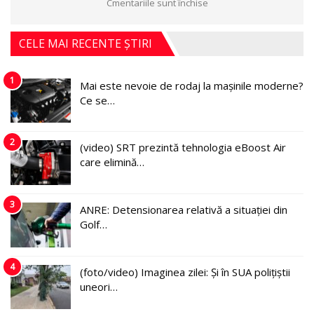
Cmentariile sunt închise
CELE MAI RECENTE ȘTIRI
1
Mai este nevoie de rodaj la mașinile moderne?
Ce se…
2
(video) SRT prezintă tehnologia eBoost Air
care elimină…
3
ANRE: Detensionarea relativă a situației din
Golf…
4
(foto/video) Imaginea zilei: Și în SUA polițiștii
uneori…