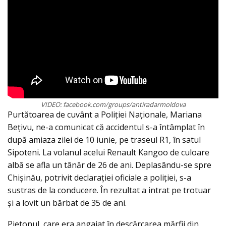
VIDEO: facebook.com/groups/antiradarmoldova
Purtătoarea de cuvânt a Poliției Naționale, Mariana
Bețivu, ne-a comunicat că accidentul s-a întâmplat în
după amiaza zilei de 10 iunie, pe traseul R1, în satul
Sipoteni. La volanul acelui Renault Kangoo de culoare
albă se afla un tânăr de 26 de ani. Deplasându-se spre
Chișinău, potrivit declarației oficiale a poliției, s-a
sustras de la conducere. În rezultat a intrat pe trotuar
și a lovit un bărbat de 35 de ani.
Pietonul, care era angajat în descărcarea mărfii din