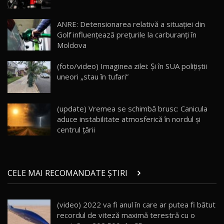
Lotus Eletre R / Test Drive AutoBlog.MD
20:06
17
ANRE: Detensionarea relativă a situației din
Golf influențează prețurile la carburanți în
Moldova
Va fi modelul nr.1 BYD în Moldova? BYD Seal U
DM-i / Test Drive AutoBlog.MD
18
(foto/video) Imaginea zilei: Și în SUA polițiștii
30:08
uneori „stau în tufari”
Noul Geely EX5 EM-i care a cucerit Moldova
înainte să ajungă în showroom / Test Drive
19
23:36
AutoBlog.MD
(update) Vremea se schimbă brusc: Canicula
aduce instabilitate atmosferică în nordul și
Noul ZEEKR 7X / Test Drive AutoBlog.MD
centrul țării
29:08
20
Micul BYD Dolphin Surf / Test Drive
CELE MAI RECOMANDATE ȘTIRI
AutoBlog.MD
21
16:59
(video) 2022 va fi anul în care ar putea fi bătut
Noua Mazda 6e / Test Drive AutoBlog.MD
recordul de viteză maximă terestră cu o
26:59
22