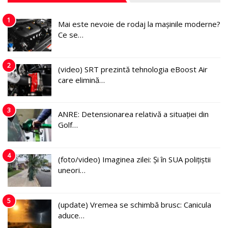
1
Mai este nevoie de rodaj la mașinile moderne?
Ce se…
2
(video) SRT prezintă tehnologia eBoost Air
care elimină…
3
ANRE: Detensionarea relativă a situației din
Golf…
4
(foto/video) Imaginea zilei: Și în SUA polițiștii
uneori…
5
(update) Vremea se schimbă brusc: Canicula
aduce…