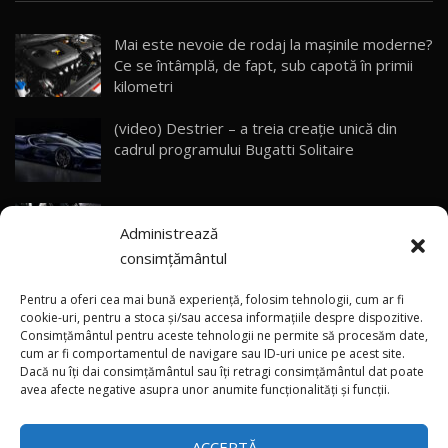
dotat / Test Drive AutoBlog.MD
28
23:05
Mai este nevoie de rodaj la mașinile moderne?
Ce se întâmplă, de fapt, sub capotă în primii
ZEEKR 9X - PRIMUL TEST DRIVE ÎN ROMÂNĂ!
CUM SE CONDUCE?
29
kilometri
33:40
(video) Destrier – a treia creație unică din
Primele impresii despre BYD Seal U DM-i,
cadrul programului Bugatti Solitaire
Sealion 7 și Seal 5 DM-i / Test Drive
30
10:58
AutoBlog.MD
(video) SRT prezintă tehnologia eBoost Air
Noua Toyota Corolla Cross facelift / Test Drive
Administrează
care elimină decalajul turbo
AutoBlog.MD
31
13:56
consimțământul
ANRE: Detensionarea relativă a situației din
Noul Volvo EX90 / Test Drive AutoBlog.MD
Pentru a oferi cea mai bună experiență, folosim tehnologii, cum ar fi
32:06
32
Golf influențează prețurile la carburanți în
cookie-uri, pentru a stoca și/sau accesa informațiile despre dispozitive.
Consimțământul pentru aceste tehnologii ne permite să procesăm date,
Moldova
cum ar fi comportamentul de navigare sau ID-uri unice pe acest site.
Dacă nu îți dai consimțământul sau îți retragi consimțământul dat poate
×
MG RX5 - își merită banii? / Test Drive
(foto/video) Imaginea zilei: Și în SUA polițiștii
avea afecte negative asupra unor anumite funcționalități și funcții.
AutoBlog.MD
33
uneori „stau în tufari”
18:51
ACCEPTĂ