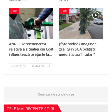
ȘTIRI
ȘTIRI
ANRE: Detensionarea
(foto/video) Imaginea
relativă a situației din Golf
zilei: Și în SUA polițiștii
influențează prețurile la…
uneori „stau în tufari”
ANTERIOR
URMĂTORUL
Cmentariile sunt închise
CELE MAI RECENTE ȘTIRI