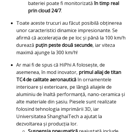
bateriei poate fi monitorizată
în timp real
prin cloud 24/7
.
Toate aceste trucuri au făcut posibilă obținerea
unor caracteristici dinamice impresionante. Se
afirmă că accelerația de pe loc și până la 100 km/h
durează
puțin peste două secunde
, iar viteza
maximă ajunge la 300 km/h!
Ar mai fi de spus că HiPhi A folosește, de
asemenea, în mod inovator,
primul aliaj de titan
TC4 de calitate aeronautică
în ornamentele
interioare și exterioare, pe lângă aliajele de
aluminiu de înaltă performanță, nano-ceramica și
alte materiale din șasiu. Piesele sunt realizate
folosind tehnologia imprimării 3D, iar
Universitatea ShanghaiTech a ajutat la
dezvoltarea și producția lor.
Suspensia pneumatică
reajustată include