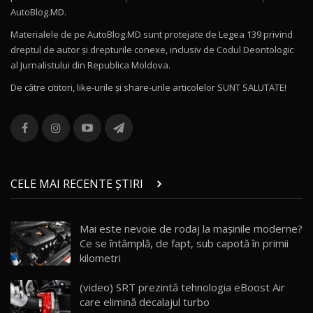
Noul Volvo ES90 / Test Drive AutoBlog.MD
AutoBlog.MD.
27:58
11
Materialele de pe AutoBlog.MD sunt protejate de Legea 139 privind
dreptul de autor și drepturile conexe, inclusiv de Codul Deontologic
Noul MG HS / Test Drive AutoBlog.MD
al Jurnalistului din Republica Moldova.
16:48
12
De către cititori, like-urile şi share-urile articolelor SUNT SALUTATE!
ROX 01: Test drive cu noul SUV chinezesc care
combină aventura cu luxul / AutoBlog.MD
13
36:08
ZEEKR 9X în Moldova: Am condus gigantul
chinez care face lumea să se întoarcă după el
14
CELE MAI RECENTE ȘTIRI
17:27
/ AutoBlog.MD
Noua Mazda CX-5 / Test Drive AutoBlog.MD
Mai este nevoie de rodaj la mașinile moderne?
14:37
15
Ce se întâmplă, de fapt, sub capotă în primii
kilometri
Cum merge? Škoda Octavia 4×4 DSG facelift //
AutoBlogMD
(video) SRT prezintă tehnologia eBoost Air
16
13:10
care elimină decalajul turbo