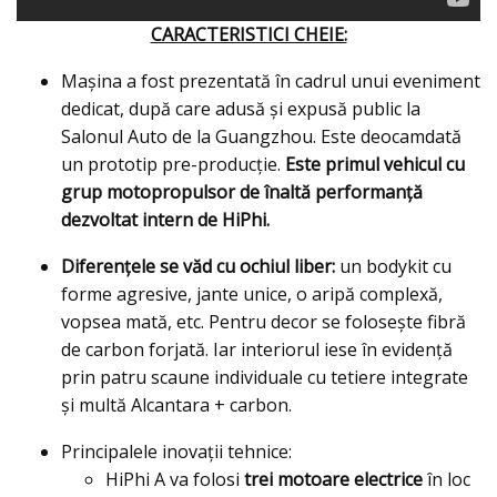
CARACTERISTICI CHEIE:
Mașina a fost prezentată în cadrul unui eveniment
dedicat, după care adusă și expusă public la
Salonul Auto de la Guangzhou. Este deocamdată
un prototip pre-producție.
Este primul vehicul cu
grup motopropulsor de înaltă performanță
dezvoltat intern de HiPhi.
Diferențele se văd cu ochiul liber:
un bodykit cu
forme agresive, jante unice, o aripă complexă,
vopsea mată, etc. Pentru decor se folosește fibră
de carbon forjată. Iar interiorul iese în evidență
prin patru scaune individuale cu tetiere integrate
și multă Alcantara + carbon.
Principalele inovații tehnice:
HiPhi A va folosi
trei motoare electrice
în loc