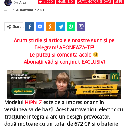
VIDEO
MAȘINI NOI
AUTO/MOTOR SHOW'S
ȘTIRI
De
Alex
Pe
20 noiembrie 2023
Share
Acum ştirile şi articolele noastre sunt şi pe
Telegram! ABONEAZĂ-TE!
Le puteţi şi comenta acolo
Abonaţii văd şi conţinut EXCLUSIV!
Modelul
HiPhi Z
este deja impresionant în
versiunea sa de bază. Acest autovehicul electric cu
tracțiune integrală are un design provocator,
două motoare cu un total de 672 CP și o baterie