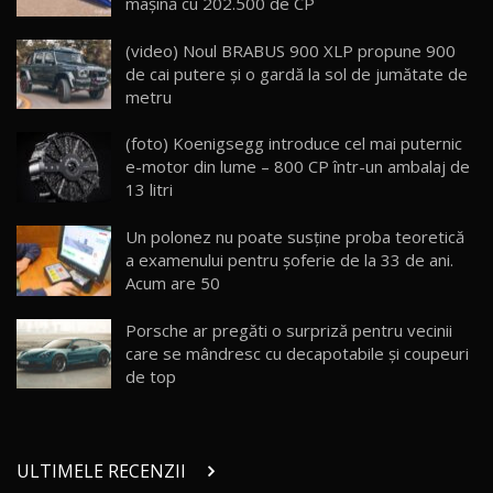
maşină cu 202.500 de CP
Lynk & Co 01 / Test Drive AutoBlog.MD
(video) Noul BRABUS 900 XLP propune 900
25:19
23
de cai putere şi o gardă la sol de jumătate de
metru
ZEEKR 009: Cel mai Performant și Confortabil
(foto) Koenigsegg introduce cel mai puternic
Van Electric Testat în Moldova / AutoBlog.MD
24
e-motor din lume – 800 CP într-un ambalaj de
26:38
13 litri
Land Rover Defender OCTA Edition One: Cel
Un polonez nu poate susţine proba teoretică
mai Exclusiv și Puternic Defender Testat în
25
32:21
Moldova
a examenului pentru şoferie de la 33 de ani.
Acum are 50
Porsche 911 Spirit 70 / Test Drive
AutoBlog.MD
26
Porsche ar pregăti o surpriză pentru vecinii
10:57
care se mândresc cu decapotabile şi coupeuri
de top
Test Drive: Noile modele FENDT! Cum e să
conduci un tractor?!
27
22:49
ULTIMELE RECENZII
Noul Geely Monjaro 2025! Mai ieftin și mai