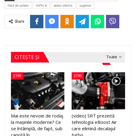
fibră de carbon
HiPhi A
sedan electric
supercar
Share
CITEȘTE ȘI
Toate
ȘTIRI
ȘTIRI
Mai este nevoie de rodaj
(video) SRT prezintă
la mașinile moderne? Ce
tehnologia eBoost Air
se întâmplă, de fapt, sub
care elimină decalajul
capotă în…
turbo