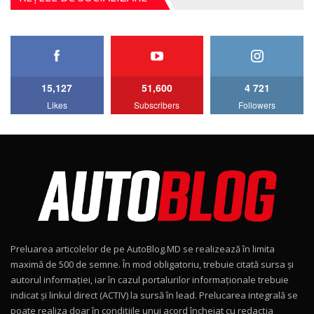
27:33
HAVAL H5 / Test Drive AutoBlog.MD
11:58
6
15,127
51,600
4 721
Lotus Emira Turbo SE / Test Drive
Likes
Subscribers
Followers
AutoBlog.MD
7
24:06
Noul Škoda Kodiaq RS / Test Drive
AutoBlog.MD în premieră națională
8
15:08
Noul Geely EX2 / Test Drive AutoBlog.MD
15:22
9
Preluarea articolelor de pe AutoBlog.MD se realizează în limita
Mercedes-AMG E 53 HYBRID 4MATIC+ / Test
maximă de 500 de semne. În mod obligatoriu, trebuie citată sursa și
Drive AutoBlog.MD
10
autorul informației, iar în cazul portalurilor informaționale trebuie
16:27
indicat și linkul direct (ACTIV) la sursă în lead. Prelucarea integrală se
poate realiza doar în condițiile unui acord încheiat cu redacţia