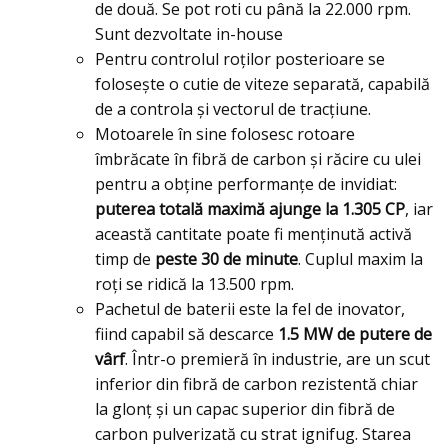
de două. Se pot roti cu până la 22.000 rpm.
Sunt dezvoltate in-house
Pentru controlul roților posterioare se
folosește o cutie de viteze separată, capabilă
de a controla și vectorul de tracțiune.
Motoarele în sine folosesc rotoare
îmbrăcate în fibră de carbon și răcire cu ulei
pentru a obține performanțe de invidiat:
puterea totală maximă ajunge la 1.305 CP
, iar
această cantitate poate fi menținută activă
timp de
peste 30 de minute
. Cuplul maxim la
roți se ridică la 13.500 rpm.
Pachetul de baterii este la fel de inovator,
fiind capabil să descarce
1.5 MW de putere de
vârf
. Într-o premieră în industrie, are un scut
inferior din fibră de carbon rezistentă chiar
la glonț și un capac superior din fibră de
carbon pulverizată cu strat ignifug. Starea